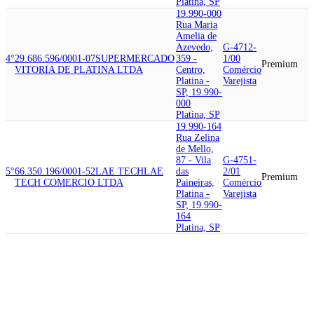
Platina, SP
19.990-000
Rua Maria
Amelia de
Azevedo,
G-4712-
4°
29.686.596/0001-07
SUPERMERCADO
359 -
1/00
Premium
VITORIA DE PLATINA LTDA
Centro,
Comércio
Platina -
Varejista
SP, 19.990-
000
Platina, SP
19.990-164
Rua Zelina
de Mello,
87 - Vila
G-4751-
5°
66.350.196/0001-52
LAE TECH
LAE
das
2/01
Premium
TECH COMERCIO LTDA
Paineiras,
Comércio
Platina -
Varejista
SP, 19.990-
164
Platina, SP
19.990-000
Rua Ismael
Benedito
Camargo,
G-4731-
65.739.179/0001-49
AUTO POSTO
6°
505 -
8/00
MUNDIAL
AUTO POSTO MUNDIAL
Premium
Centro,
Comércio
DE PLATINA LTDA
Platina -
Varejista