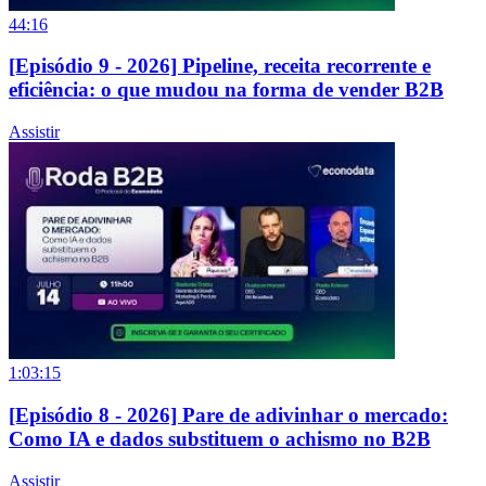
44:16
[Episódio 9 - 2026] Pipeline, receita recorrente e
eficiência: o que mudou na forma de vender B2B
Assistir
1:03:15
[Episódio 8 - 2026] Pare de adivinhar o mercado:
Como IA e dados substituem o achismo no B2B
Assistir