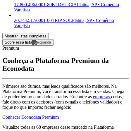
17.800.496/0001-80
KI DELICIA
Platina, SP • Comércio
Varejista
20.744.517/0001-00
TRIP SOL
Platina, SP • Comércio
Varejista
Mostrar listas completas
Sobre essa lista
Premium
Conheça a Plataforma Premium da
Econodata
Números são ótimos, mas leads qualificados são melhores. Na
Plataforma Premium, você transforma essa lista em vendas. Chega
de perder tempo com dados errados. Encontre as
empresas
certas,
fale direto com os decisores (com e-mails e telefones validados) e
foque no que importa: fechar negócio.
Conhecer Econodata Premium
Visualize todas as
68
empresas
desse mercado na Plataforma