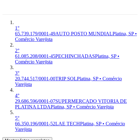
SP, 19.990-
000
Platina, SP
1°
65.739.179/0001-49
AUTO POSTO MUNDIAL
Platina, SP •
Comércio Varejista
2°
61.085.208/0001-45
PECHINCHADAS
Platina, SP •
Comércio Varejista
3°
20.744.517/0001-00
TRIP SOL
Platina, SP • Comércio
Varejista
4°
29.686.596/0001-07
SUPERMERCADO VITORIA DE
PLATINA LTDA
Platina, SP • Comércio Varejista
5°
66.350.196/0001-52
LAE TECH
Platina, SP • Comércio
Varejista