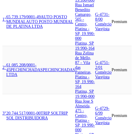
19.990-000
Rua Ismael
Benedito
Camargo,
G-4731-
65.739.179/0001-49
AUTO POSTO
1°
505 -
8/00
MUNDIAL
AUTO POSTO MUNDIAL
Premium
Centro,
Comércio
DE PLATINA LTDA
Platina -
Varejista
SP, 19.990-
000
Platina, SP
19.990-164
Rua Zelina
de Mello,
87 - Vila
G-4751-
61.085.208/0001-
2°
das
2/01
45
PECHINCHADAS
PECHINCHADAS
Premium
Paineiras,
Comércio
LTDA
Platina -
Varejista
SP, 19.990-
164
Platina, SP
19.990-000
Rua Jose S
Almeida,
G-4729-
475 -
3°
20.744.517/0001-00
TRIP SOL
TRIP
6/99
Centro,
Premium
SOL DISTRIBUIDORA
Comércio
Platina -
Varejista
SP, 19.990-
000