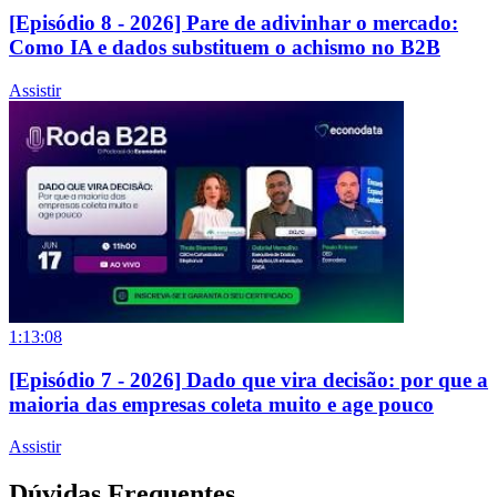
[Episódio 8 - 2026] Pare de adivinhar o mercado:
Como IA e dados substituem o achismo no B2B
Assistir
1:13:08
[Episódio 7 - 2026] Dado que vira decisão: por que a
maioria das empresas coleta muito e age pouco
Assistir
Dúvidas Frequentes