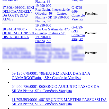
Platina, SP
19.990-000
17.800.496/0001-80
KI
G-4729-
Rua Davina Inocencia de
DELICIA
ANDREIA
6/99
Oliveira, 464 - Centro,
Premium
DA COSTA DIAS
Comércio
Platina - SP, 19.990-000
ALVES
Varejista
Platina, SP
19.990-000
G-4729-
20.744.517/0001-
Rua Jose S Almeida, 475
6/99
00
TRIP SOL
TRIP SOL
- Centro, Platina - SP,
Premium
Comércio
DISTRIBUIDORA
19.990-000
Varejista
Platina, SP
19.990-410
G-4755-
59.135.679/0001-
Rua Maria Edmeia de
5/02
79
BEATRIZ FARIA
Oliveira, 56 - Vila Nova,
Premium
Comércio
DA SILVA CAMARGO
Platina - SP, 19.990-410
Varejista
Platina, SP
59.135.679/0001-79
BEATRIZ FARIA DA SILVA
CAMARGO
Platina, SP • Comércio Varejista
64.956.786/0001-06
SERGIO AUGUSTO PASSOS DA
SILVA
Platina, SP • Comércio Varejista
11.795.593/0001-46
CREUNICE MARTINS PASSUSSI DA
SILVA
Platina, SP • Comércio Varejista