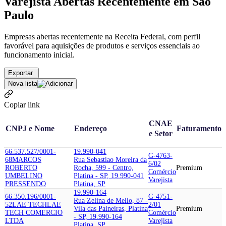
Varejista Abertas Recentemente em São
Paulo
Empresas abertas recentemente na Receita Federal, com perfil
favorável para aquisições de produtos e serviços essenciais ao
funcionamento inicial.
Exportar
Nova lista
Copiar link
CNAE
CNPJ e Nome
Endereço
Faturamento
e Setor
66.537.527/0001-
19.990-041
G-4763-
68
MARCOS
Rua Sebastiao Moreira da
6/02
ROBERTO
Rocha, 599 - Centro,
Premium
Comércio
UMBELINO
Platina - SP, 19.990-041
Varejista
PRESSENDO
Platina, SP
19.990-164
66.350.196/0001-
G-4751-
Rua Zelina de Mello, 87 -
52
LAE TECH
LAE
2/01
Vila das Paineiras, Platina
Premium
TECH COMERCIO
Comércio
- SP, 19.990-164
LTDA
Varejista
Platina, SP