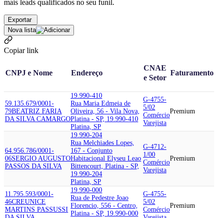
mais leads qualificados no seu funil.
Exportar
Nova lista
Copiar link
CNAE
CNPJ e Nome
Endereço
Faturamento
e Setor
19.990-410
G-4755-
59.135.679/0001-
Rua Maria Edmeia de
5/02
79
BEATRIZ FARIA
Oliveira, 56 - Vila Nova,
Premium
Comércio
DA SILVA CAMARGO
Platina - SP, 19.990-410
Varejista
Platina, SP
19.990-204
Rua Melchiades Lopes,
G-4712-
64.956.786/0001-
167 - Conjunto
1/00
06
SERGIO AUGUSTO
Habitacional Elyseu Leao
Premium
Comércio
PASSOS DA SILVA
Bittencourt, Platina - SP,
Varejista
19.990-204
Platina, SP
19.990-000
11.795.593/0001-
G-4755-
Rua de Pedestre Joao
46
CREUNICE
5/02
Florencio, 556 - Centro,
Premium
MARTINS PASSUSSI
Comércio
Platina - SP, 19.990-000
DA SILVA
Varejista