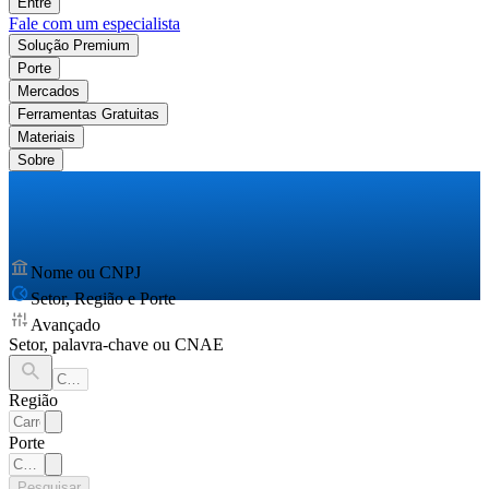
Entre
Fale com um especialista
Solução Premium
Porte
Mercados
Ferramentas Gratuitas
Materiais
Sobre
Nome ou CNPJ
Setor, Região e Porte
Avançado
Setor, palavra-chave ou CNAE
Região
Porte
Pesquisar