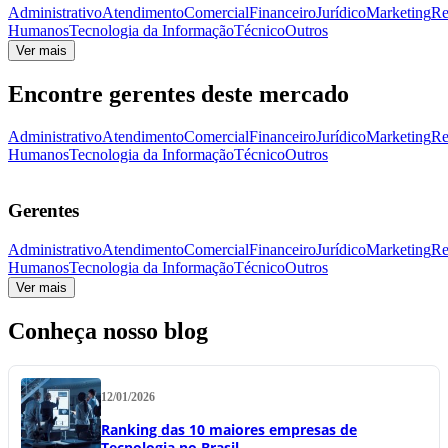
Administrativo
Atendimento
Comercial
Financeiro
Jurídico
Marketing
Re
Humanos
Tecnologia da Informação
Técnico
Outros
Ver mais
Encontre gerentes deste mercado
Administrativo
Atendimento
Comercial
Financeiro
Jurídico
Marketing
Re
Humanos
Tecnologia da Informação
Técnico
Outros
Gerentes
Administrativo
Atendimento
Comercial
Financeiro
Jurídico
Marketing
Re
Humanos
Tecnologia da Informação
Técnico
Outros
Ver mais
Conheça nosso blog
12/01/2026
Ranking das 10 maiores empresas de
Tecnologia no Brasil