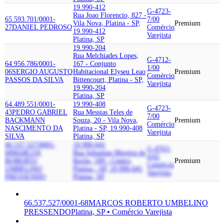
19.990-412
G-4723-
Rua Joao Florencio, 827 -
65.593.701/0001-
7/00
Vila Nova, Platina - SP,
Premium
27
DANIEL PEDROSO
Comércio
19.990-412
Varejista
Platina, SP
19.990-204
Rua Melchiades Lopes,
G-4712-
64.956.786/0001-
167 - Conjunto
1/00
06
SERGIO AUGUSTO
Habitacional Elyseu Leao
Premium
Comércio
PASSOS DA SILVA
Bittencourt, Platina - SP,
Varejista
19.990-204
Platina, SP
64.489.551/0001-
19.990-408
G-4723-
43
PEDRO GABRIEL
Rua Messias Teles de
7/00
BACKMANN
Souza, 20 - Vila Nova,
Premium
Comércio
NASCIMENTO DA
Platina - SP, 19.990-408
Varejista
SILVA
Platina, SP
66.537.527/0001-
19.990-041
G-4763-
68
MARCOS
Rua Sebastiao Moreira da
6/02
ROBERTO
Rocha, 599 - Centro,
Premium
Comércio
UMBELINO
Platina - SP, 19.990-041
Varejista
PRESSENDO
Platina, SP
66.537.527/0001-68
MARCOS ROBERTO UMBELINO
PRESSENDO
Platina, SP • Comércio Varejista