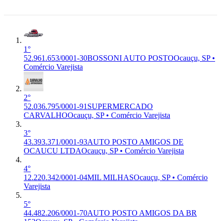
000
Ocauçu, SP
1°
52.961.653/0001-30
BOSSONI AUTO POSTO
Ocauçu, SP •
Comércio Varejista
2°
52.036.795/0001-91
SUPERMERCADO
CARVALHO
Ocauçu, SP • Comércio Varejista
3°
43.393.371/0001-93
AUTO POSTO AMIGOS DE
OCAUCU LTDA
Ocauçu, SP • Comércio Varejista
4°
12.220.342/0001-04
MIL MILHAS
Ocauçu, SP • Comércio
Varejista
5°
44.482.206/0001-70
AUTO POSTO AMIGOS DA BR