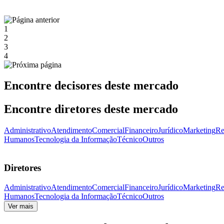
1
2
3
4
Encontre decisores deste mercado
Encontre diretores deste mercado
Administrativo
Atendimento
Comercial
Financeiro
Jurídico
Marketing
Re
Humanos
Tecnologia da Informação
Técnico
Outros
Diretores
Administrativo
Atendimento
Comercial
Financeiro
Jurídico
Marketing
Re
Humanos
Tecnologia da Informação
Técnico
Outros
Ver mais