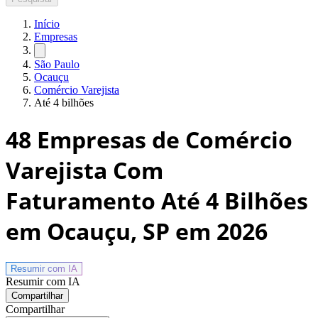
Início
Empresas
São Paulo
Ocauçu
Comércio Varejista
Até 4 bilhões
48
Empresas de Comércio
Varejista Com
Faturamento Até 4 Bilhões
em Ocauçu, SP
em 2026
Resumir com
IA
Resumir com IA
Compartilhar
Compartilhar