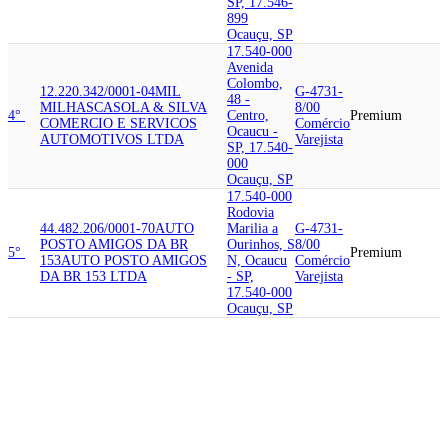
SP, 17.546-
899
Ocauçu, SP
17.540-000
Avenida
Colombo,
12.220.342/0001-04
MIL
G-4731-
48 -
MILHAS
CASOLA & SILVA
8/00
4°
Centro,
Premium
COMERCIO E SERVICOS
Comércio
Ocaucu -
AUTOMOTIVOS LTDA
Varejista
SP, 17.540-
000
Ocauçu, SP
17.540-000
Rodovia
44.482.206/0001-70
AUTO
Marilia a
G-4731-
POSTO AMIGOS DA BR
Ourinhos, S
8/00
5°
Premium
153
AUTO POSTO AMIGOS
N, Ocaucu
Comércio
DA BR 153 LTDA
- SP,
Varejista
17.540-000
Ocauçu, SP
17.540-000
Avenida
Celeste
Casagrande,
G-4731-
6°
52.961.653/0001-30
BOSSONI
176 -
8/00
AUTO POSTO
SOUSA &
Premium
Centro,
Comércio
BOSSONI LTDA
Ocaucu -
Varejista
SP, 17.540-