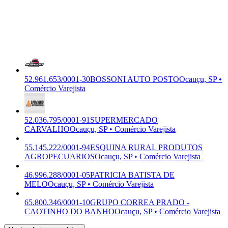
AUTO POSTO
SOUSA &
Premium
Centro,
Comércio
BOSSONI LTDA
Ocaucu -
Varejista
SP, 17.540-
000
Ocauçu, SP
52.961.653/0001-30
BOSSONI AUTO POSTO
Ocauçu, SP •
Comércio Varejista
52.036.795/0001-91
SUPERMERCADO
CARVALHO
Ocauçu, SP • Comércio Varejista
55.145.222/0001-94
ESQUINA RURAL PRODUTOS
AGROPECUARIOS
Ocauçu, SP • Comércio Varejista
46.996.288/0001-05
PATRICIA BATISTA DE
MELO
Ocauçu, SP • Comércio Varejista
65.800.346/0001-10
GRUPO CORREA PRADO -
CAOTINHO DO BANHO
Ocauçu, SP • Comércio Varejista