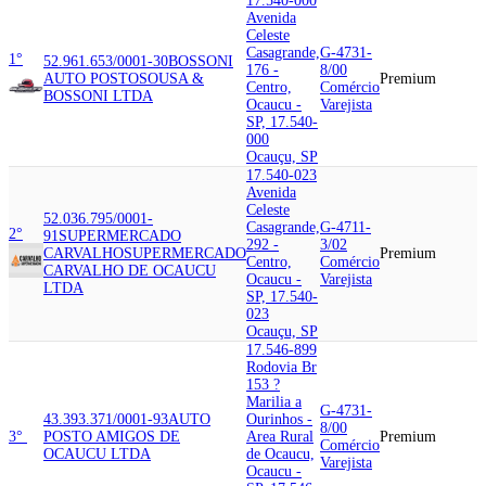
17.540-000
Avenida
Celeste
Casagrande,
G-4731-
1°
52.961.653/0001-30
BOSSONI
176 -
8/00
AUTO POSTO
SOUSA &
Premium
Centro,
Comércio
BOSSONI LTDA
Ocaucu -
Varejista
SP, 17.540-
000
Ocauçu, SP
17.540-023
Avenida
Celeste
52.036.795/0001-
Casagrande,
G-4711-
2°
91
SUPERMERCADO
292 -
3/02
CARVALHO
SUPERMERCADO
Premium
Centro,
Comércio
CARVALHO DE OCAUCU
Ocaucu -
Varejista
LTDA
SP, 17.540-
023
Ocauçu, SP
17.546-899
Rodovia Br
153 ?
Marilia a
G-4731-
43.393.371/0001-93
AUTO
Ourinhos -
8/00
3°
POSTO AMIGOS DE
Area Rural
Premium
Comércio
OCAUCU LTDA
de Ocaucu,
Varejista
Ocaucu -