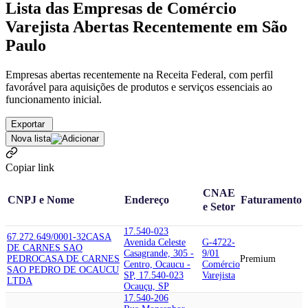
Lista das Empresas de Comércio
Varejista Abertas Recentemente em São
Paulo
Empresas abertas recentemente na Receita Federal, com perfil
favorável para aquisições de produtos e serviços essenciais ao
funcionamento inicial.
Exportar
Nova lista
Copiar link
CNAE
CNPJ e Nome
Endereço
Faturamento
e Setor
17.540-023
67.272.649/0001-32
CASA
Avenida Celeste
G-4722-
DE CARNES SAO
Casagrande, 305 -
9/01
PEDRO
CASA DE CARNES
Premium
Centro, Ocaucu -
Comércio
SAO PEDRO DE OCAUCU
SP, 17.540-023
Varejista
LTDA
Ocauçu, SP
17.540-206