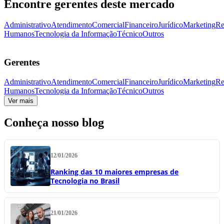
Encontre gerentes deste mercado
Administrativo
Atendimento
Comercial
Financeiro
Jurídico
Marketing
Re
Humanos
Tecnologia da Informação
Técnico
Outros
Gerentes
Administrativo
Atendimento
Comercial
Financeiro
Jurídico
Marketing
Re
Humanos
Tecnologia da Informação
Técnico
Outros
Ver mais
Conheça nosso blog
12/01/2026
Ranking das 10 maiores empresas de
Tecnologia no Brasil
21/01/2026