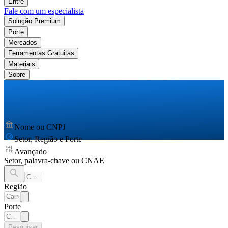
Entre
Fale com um especialista
Solução Premium
Porte
Mercados
Ferramentas Gratuitas
Materiais
Sobre
Nome ou CNPJ
Setor, Região e Porte
Avançado
Setor, palavra-chave ou CNAE
Região
Porte
Pesquisar