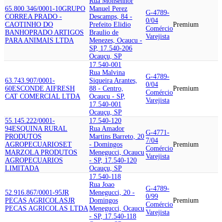
Rua Monsenhor
65.800.346/0001-10
GRUPO
Manuel Perez
G-4789-
CORREA PRADO -
Descamps, 84 -
0/04
CAOTINHO DO
Prefeito Elidio
Premium
Comércio
BANHO
PRADO ARTIGOS
Braulio de
Varejista
PARA ANIMAIS LTDA
Menezes, Ocaucu -
SP, 17.540-206
Ocauçu, SP
17.540-001
Rua Malvina
G-4789-
63.743.907/0001-
Siqueira Arantes,
0/04
60
ESCONDE AI
FRESH
88 - Centro,
Premium
Comércio
CAT COMERCIAL LTDA
Ocaucu - SP,
Varejista
17.540-001
Ocauçu, SP
55.145.222/0001-
17.540-120
94
ESQUINA RURAL
Rua Amador
G-4771-
PRODUTOS
Martins Barreto, 20
7/04
AGROPECUARIOS
ET
- Domingos
Premium
Comércio
MARZOLA PRODUTOS
Menegucci, Ocaucu
Varejista
AGROPECUARIOS
- SP, 17.540-120
LIMITADA
Ocauçu, SP
17.540-118
Rua Joao
G-4789-
52.916.867/0001-95
JR
Menegucci, 20 -
0/99
PECAS AGRICOLAS
JR
Domingos
Premium
Comércio
PECAS AGRICOLAS LTDA
Menegucci, Ocaucu
Varejista
- SP, 17.540-118