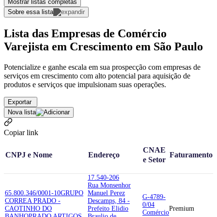
Mostrar listas completas
Sobre essa lista
Lista das Empresas de Comércio
Varejista em Crescimento em São Paulo
Potencialize e ganhe escala em sua prospecção com empresas de
serviços em crescimento com alto potencial para aquisição de
produtos e serviços que impulsionam suas operações.
Exportar
Nova lista
Copiar link
CNAE
CNPJ e Nome
Endereço
Faturamento
e Setor
17.540-206
Rua Monsenhor
65.800.346/0001-10
GRUPO
Manuel Perez
G-4789-
CORREA PRADO -
Descamps, 84 -
0/04
CAOTINHO DO
Prefeito Elidio
Premium
Comércio
BANHO
PRADO ARTIGOS
Braulio de