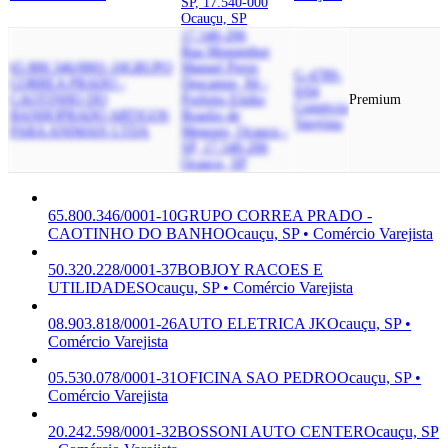
SP, 17.540-000
Ocauçu, SP
17.540-206
Rua Monsenhor
65.800.346/0001-10
GRUPO
Manuel Perez
G-4789-
CORREA PRADO -
Descamps, 84 -
0/04
CAOTINHO DO
Prefeito Elidio
Premium
Comércio
BANHO
PRADO ARTIGOS
Braulio de
Varejista
PARA ANIMAIS LTDA
Menezes, Ocaucu -
SP, 17.540-206
Ocauçu, SP
65.800.346/0001-10
GRUPO CORREA PRADO -
CAOTINHO DO BANHO
Ocauçu, SP • Comércio Varejista
50.320.228/0001-37
BOBJOY RACOES E
UTILIDADES
Ocauçu, SP • Comércio Varejista
08.903.818/0001-26
AUTO ELETRICA JK
Ocauçu, SP •
Comércio Varejista
05.530.078/0001-31
OFICINA SAO PEDRO
Ocauçu, SP •
Comércio Varejista
20.242.598/0001-32
BOSSONI AUTO CENTER
Ocauçu, SP