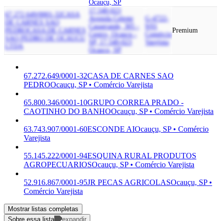
Ocauçu, SP
17.540-023
67.272.649/0001-32
CASA
Avenida Celeste
G-4722-
DE CARNES SAO
Casagrande, 305 -
9/01
PEDRO
CASA DE CARNES
Premium
Centro, Ocaucu -
Comércio
SAO PEDRO DE OCAUCU
SP, 17.540-023
Varejista
LTDA
Ocauçu, SP
67.272.649/0001-32
CASA DE CARNES SAO
PEDRO
Ocauçu, SP • Comércio Varejista
65.800.346/0001-10
GRUPO CORREA PRADO -
CAOTINHO DO BANHO
Ocauçu, SP • Comércio Varejista
63.743.907/0001-60
ESCONDE AI
Ocauçu, SP • Comércio
Varejista
55.145.222/0001-94
ESQUINA RURAL PRODUTOS
AGROPECUARIOS
Ocauçu, SP • Comércio Varejista
52.916.867/0001-95
JR PECAS AGRICOLAS
Ocauçu, SP •
Comércio Varejista
Mostrar listas completas
Sobre essa lista