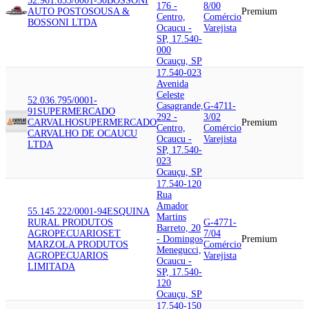
52.961.653/0001-30
BOSSONI
176 -
8/00
AUTO POSTO
SOUSA &
Premium
Centro,
Comércio
BOSSONI LTDA
Ocaucu -
Varejista
SP, 17.540-
000
Ocauçu, SP
17.540-023
Avenida
Celeste
52.036.795/0001-
Casagrande,
G-4711-
91
SUPERMERCADO
292 -
3/02
CARVALHO
SUPERMERCADO
Premium
Centro,
Comércio
CARVALHO DE OCAUCU
Ocaucu -
Varejista
LTDA
SP, 17.540-
023
Ocauçu, SP
17.540-120
Rua
Amador
55.145.222/0001-94
ESQUINA
Martins
RURAL PRODUTOS
G-4771-
Barreto, 20
AGROPECUARIOS
ET
7/04
- Domingos
Premium
MARZOLA PRODUTOS
Comércio
Menegucci,
AGROPECUARIOS
Varejista
Ocaucu -
LIMITADA
SP, 17.540-
120
Ocauçu, SP
17.540-150