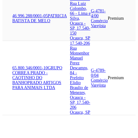
Rua Luiz
Colombo,
G-4781-
66 - Lima e
46.996.288/0001-05
PATRICIA
4/00
Silva,
Premium
BATISTA DE MELO
Comércio
Ocaucu -
Varejista
SP, 17.540-
150
Ocauçu, SP
17.540-206
Rua
Monsenhor
Manuel
Perez
65.800.346/0001-10
GRUPO
Descamps,
G-4789-
CORREA PRADO -
84 -
0/04
CAOTINHO DO
Prefeito
Premium
Comércio
BANHO
PRADO ARTIGOS
Elidio
Varejista
PARA ANIMAIS LTDA
Braulio de
Menezes,
Ocaucu -
SP, 17.540-
206
Ocauçu, SP
17.540-000
Avenida
Celeste
Casagrande,
G-4731-
52.961.653/0001-30
BOSSONI
176 -
8/00