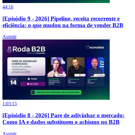
44:16
[Episódio 9 - 2026] Pipeline, receita recorrente e
eficiência: o que mudou na forma de vender B2B
Assistir
1:03:15
[Episódio 8 - 2026] Pare de adivinhar o mercado:
Como IA e dados substituem o achismo no B2B
Assistir