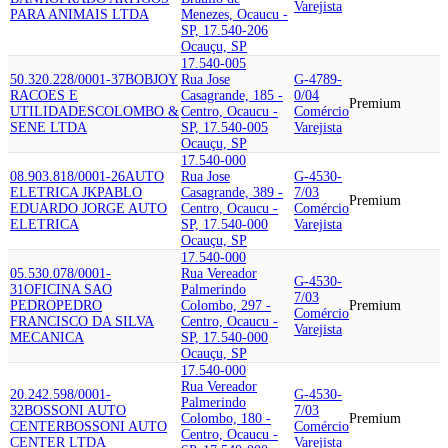
Varejista
PARA ANIMAIS LTDA
Menezes, Ocaucu -
SP, 17.540-206
Ocauçu, SP
17.540-005
50.320.228/0001-37
BOBJOY
Rua Jose
G-4789-
RACOES E
Casagrande, 185 -
0/04
Premium
UTILIDADES
COLOMBO &
Centro, Ocaucu -
Comércio
SENE LTDA
SP, 17.540-005
Varejista
Ocauçu, SP
17.540-000
08.903.818/0001-26
AUTO
Rua Jose
G-4530-
ELETRICA JK
PABLO
Casagrande, 389 -
7/03
Premium
EDUARDO JORGE AUTO
Centro, Ocaucu -
Comércio
ELETRICA
SP, 17.540-000
Varejista
Ocauçu, SP
17.540-000
05.530.078/0001-
Rua Vereador
G-4530-
31
OFICINA SAO
Palmerindo
7/03
PEDRO
PEDRO
Colombo, 297 -
Premium
Comércio
FRANCISCO DA SILVA
Centro, Ocaucu -
Varejista
MECANICA
SP, 17.540-000
Ocauçu, SP
17.540-000
Rua Vereador
20.242.598/0001-
G-4530-
Palmerindo
32
BOSSONI AUTO
7/03
Colombo, 180 -
Premium
CENTER
BOSSONI AUTO
Comércio
Centro, Ocaucu -
CENTER LTDA
Varejista