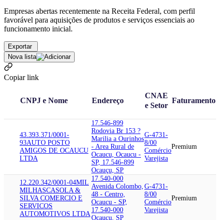
Empresas abertas recentemente na Receita Federal, com perfil
favorável para aquisições de produtos e serviços essenciais ao
funcionamento inicial.
Exportar
Nova lista
Copiar link
CNAE
CNPJ e Nome
Endereço
Faturamento
e Setor
17.546-899
Rodovia Br 153 ?
43.393.371/0001-
G-4731-
Marilia a Ourinhos
93
AUTO POSTO
8/00
- Area Rural de
Premium
AMIGOS DE OCAUCU
Comércio
Ocaucu, Ocaucu -
LTDA
Varejista
SP, 17.546-899
Ocauçu, SP
17.540-000
12.220.342/0001-04
MIL
Avenida Colombo,
G-4731-
MILHAS
CASOLA &
48 - Centro,
8/00
SILVA COMERCIO E
Premium
Ocaucu - SP,
Comércio
SERVICOS
17.540-000
Varejista
AUTOMOTIVOS LTDA
Ocauçu, SP