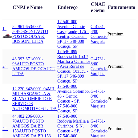
CNAE
CNPJ e Nome
Endereço
Faturamento
e Setor
17.540-000
52.961.653/0001-
Avenida Celeste
G-4731-
1°
30
BOSSONI AUTO
Casagrande, 176 -
8/00
Premium
POSTO
SOUSA &
Centro, Ocaucu -
Comércio
BOSSONI LTDA
SP, 17.540-000
Varejista
Ocauçu, SP
17.546-899
Rodovia Br 153 ?
43.393.371/0001-
G-4731-
Marilia a Ourinhos
93
AUTO POSTO
8/00
2°
- Area Rural de
Premium
AMIGOS DE OCAUCU
Comércio
Ocaucu, Ocaucu -
LTDA
Varejista
SP, 17.546-899
Ocauçu, SP
17.540-000
12.220.342/0001-04
MIL
Avenida Colombo,
G-4731-
MILHAS
CASOLA &
48 - Centro,
8/00
3°
SILVA COMERCIO E
Premium
Ocaucu - SP,
Comércio
SERVICOS
17.540-000
Varejista
AUTOMOTIVOS LTDA
Ocauçu, SP
44.482.206/0001-
17.540-000
70
AUTO POSTO
Rodovia Marilia a
G-4731-
AMIGOS DA BR
Ourinhos, S N,
8/00
4°
Premium
153
AUTO POSTO
Ocaucu - SP,
Comércio
AMIGOS DA BR 153
17.540-000
Varejista