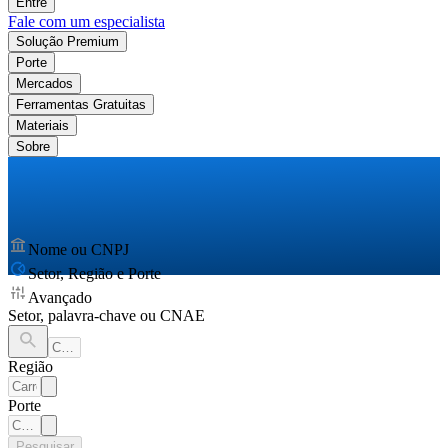
Entre
Fale com um especialista
Solução Premium
Porte
Mercados
Ferramentas Gratuitas
Materiais
Sobre
Nome ou CNPJ
Setor, Região e Porte
Avançado
Setor, palavra-chave ou CNAE
Região
Porte
Pesquisar