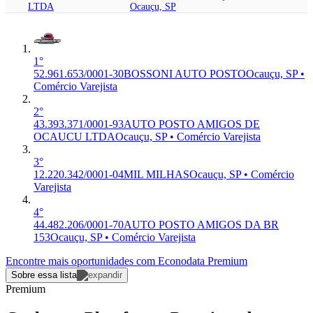
LTDA
Ocauçu, SP
1°
52.961.653/0001-30
BOSSONI AUTO POSTO
Ocauçu, SP •
Comércio Varejista
2°
43.393.371/0001-93
AUTO POSTO AMIGOS DE
OCAUCU LTDA
Ocauçu, SP • Comércio Varejista
3°
12.220.342/0001-04
MIL MILHAS
Ocauçu, SP • Comércio
Varejista
4°
44.482.206/0001-70
AUTO POSTO AMIGOS DA BR
153
Ocauçu, SP • Comércio Varejista
Encontre mais oportunidades com Econodata Premium
Sobre essa lista
Premium