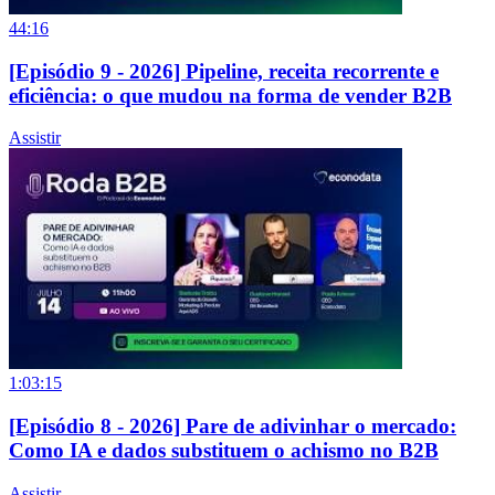
44:16
[Episódio 9 - 2026] Pipeline, receita recorrente e
eficiência: o que mudou na forma de vender B2B
Assistir
1:03:15
[Episódio 8 - 2026] Pare de adivinhar o mercado:
Como IA e dados substituem o achismo no B2B
Assistir