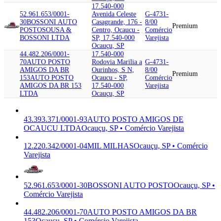
17.540-000
52.961.653/0001-
Avenida Celeste
G-4731-
30
BOSSONI AUTO
Casagrande, 176 -
8/00
Premium
POSTO
SOUSA &
Centro, Ocaucu -
Comércio
BOSSONI LTDA
SP, 17.540-000
Varejista
Ocauçu, SP
44.482.206/0001-
17.540-000
70
AUTO POSTO
Rodovia Marilia a
G-4731-
AMIGOS DA BR
Ourinhos, S N,
8/00
Premium
153
AUTO POSTO
Ocaucu - SP,
Comércio
AMIGOS DA BR 153
17.540-000
Varejista
LTDA
Ocauçu, SP
43.393.371/0001-93
AUTO POSTO AMIGOS DE
OCAUCU LTDA
Ocauçu, SP • Comércio Varejista
12.220.342/0001-04
MIL MILHAS
Ocauçu, SP • Comércio
Varejista
52.961.653/0001-30
BOSSONI AUTO POSTO
Ocauçu, SP •
Comércio Varejista
44.482.206/0001-70
AUTO POSTO AMIGOS DA BR
153
Ocauçu, SP • Comércio Varejista