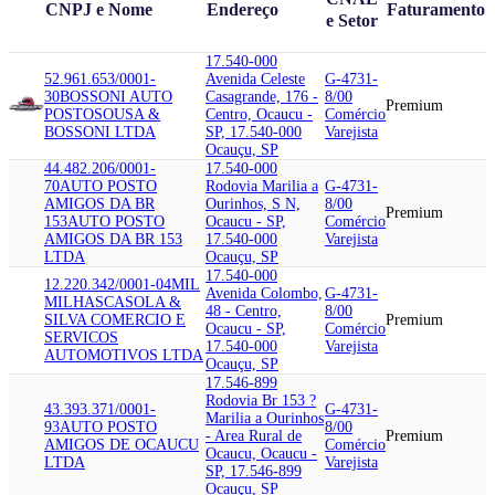
CNPJ e Nome
Endereço
Faturamento
e Setor
17.540-000
52.961.653/0001-
Avenida Celeste
G-4731-
30
BOSSONI AUTO
Casagrande, 176 -
8/00
Premium
POSTO
SOUSA &
Centro, Ocaucu -
Comércio
BOSSONI LTDA
SP, 17.540-000
Varejista
Ocauçu, SP
44.482.206/0001-
17.540-000
70
AUTO POSTO
Rodovia Marilia a
G-4731-
AMIGOS DA BR
Ourinhos, S N,
8/00
Premium
153
AUTO POSTO
Ocaucu - SP,
Comércio
AMIGOS DA BR 153
17.540-000
Varejista
LTDA
Ocauçu, SP
17.540-000
12.220.342/0001-04
MIL
Avenida Colombo,
G-4731-
MILHAS
CASOLA &
48 - Centro,
8/00
SILVA COMERCIO E
Premium
Ocaucu - SP,
Comércio
SERVICOS
17.540-000
Varejista
AUTOMOTIVOS LTDA
Ocauçu, SP
17.546-899
Rodovia Br 153 ?
43.393.371/0001-
G-4731-
Marilia a Ourinhos
93
AUTO POSTO
8/00
- Area Rural de
Premium
AMIGOS DE OCAUCU
Comércio
Ocaucu, Ocaucu -
LTDA
Varejista
SP, 17.546-899
Ocauçu, SP