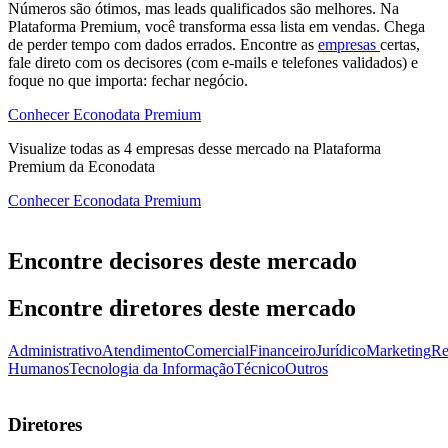
Números são ótimos, mas leads qualificados são melhores. Na
Plataforma Premium, você transforma essa lista em vendas. Chega
de perder tempo com dados errados. Encontre as
empresas
certas,
fale direto com os decisores (com e-mails e telefones validados) e
foque no que importa: fechar negócio.
Conhecer Econodata Premium
Visualize todas as
4
empresas
desse mercado na Plataforma
Premium da Econodata
Conhecer Econodata Premium
Encontre decisores deste mercado
Encontre diretores deste mercado
Administrativo
Atendimento
Comercial
Financeiro
Jurídico
Marketing
Re
Humanos
Tecnologia da Informação
Técnico
Outros
Diretores