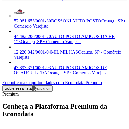
52.961.653/0001-30
BOSSONI AUTO POSTO
Ocauçu, SP •
Comércio Varejista
44.482.206/0001-70
AUTO POSTO AMIGOS DA BR
153
Ocauçu, SP • Comércio Varejista
12.220.342/0001-04
MIL MILHAS
Ocauçu, SP • Comércio
Varejista
43.393.371/0001-93
AUTO POSTO AMIGOS DE
OCAUCU LTDA
Ocauçu, SP • Comércio Varejista
Encontre mais oportunidades com Econodata Premium
Sobre essa lista
Premium
Conheça a Plataforma Premium da
Econodata