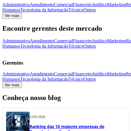
Administrativo
Atendimento
Comercial
Financeiro
Jurídico
Marketing
Re
Humanos
Tecnologia da Informação
Técnico
Outros
Ver mais
Encontre gerentes deste mercado
Administrativo
Atendimento
Comercial
Financeiro
Jurídico
Marketing
Re
Humanos
Tecnologia da Informação
Técnico
Outros
Gerentes
Administrativo
Atendimento
Comercial
Financeiro
Jurídico
Marketing
Re
Humanos
Tecnologia da Informação
Técnico
Outros
Ver mais
Conheça nosso blog
12/01/2026
Ranking das 10 maiores empresas de