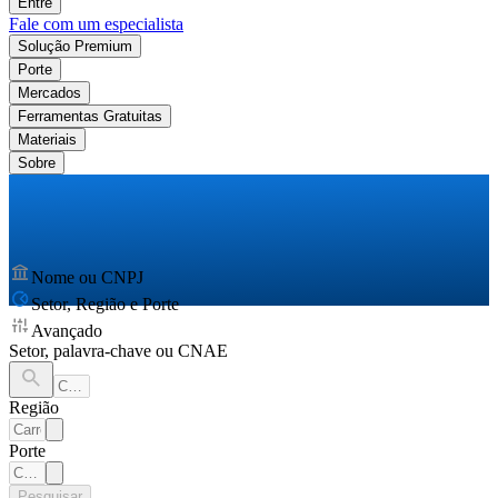
Entre
Fale com um especialista
Solução Premium
Porte
Mercados
Ferramentas Gratuitas
Materiais
Sobre
Nome ou CNPJ
Setor, Região e Porte
Avançado
Setor, palavra-chave ou CNAE
Região
Porte
Pesquisar