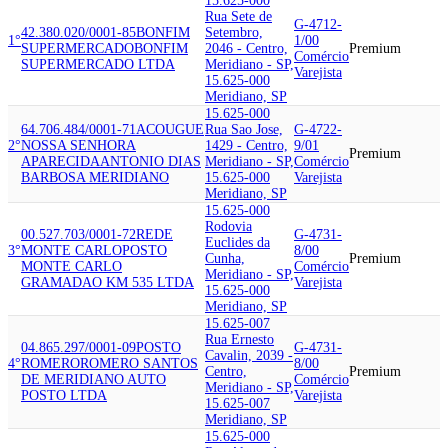
15.625-000
Rua Sete de
G-4712-
42.380.020/0001-85
BONFIM
Setembro,
1°
1/00
SUPERMERCADO
BONFIM
2046 - Centro,
Premium
Comércio
SUPERMERCADO LTDA
Meridiano - SP,
Varejista
15.625-000
Meridiano, SP
15.625-000
64.706.484/0001-71
ACOUGUE
Rua Sao Jose,
G-4722-
2°
NOSSA SENHORA
1429 - Centro,
9/01
Premium
APARECIDA
ANTONIO DIAS
Meridiano - SP,
Comércio
BARBOSA MERIDIANO
15.625-000
Varejista
Meridiano, SP
15.625-000
Rodovia
00.527.703/0001-72
REDE
G-4731-
Euclides da
3°
MONTE CARLO
POSTO
8/00
Cunha,
Premium
MONTE CARLO
Comércio
Meridiano - SP,
GRAMADAO KM 535 LTDA
Varejista
15.625-000
Meridiano, SP
15.625-007
Rua Ernesto
04.865.297/0001-09
POSTO
G-4731-
Cavalin, 2039 -
4°
ROMERO
ROMERO SANTOS
8/00
Centro,
Premium
DE MERIDIANO AUTO
Comércio
Meridiano - SP,
POSTO LTDA
Varejista
15.625-007
Meridiano, SP
15.625-000