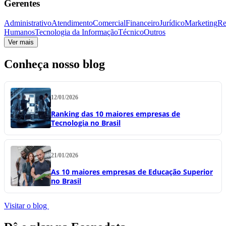
Gerentes
Administrativo
Atendimento
Comercial
Financeiro
Jurídico
Marketing
Re
Humanos
Tecnologia da Informação
Técnico
Outros
Ver mais
Conheça nosso blog
12/01/2026
Ranking das 10 maiores empresas de
Tecnologia no Brasil
21/01/2026
As 10 maiores empresas de Educação Superior
no Brasil
Visitar o blog