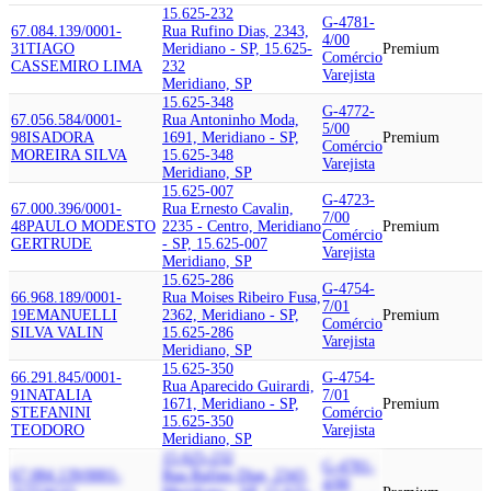
15.625-232
G-4781-
67.084.139/0001-
Rua Rufino Dias, 2343,
4/00
31
TIAGO
Meridiano - SP, 15.625-
Premium
Comércio
CASSEMIRO LIMA
232
Varejista
Meridiano, SP
15.625-348
G-4772-
67.056.584/0001-
Rua Antoninho Moda,
5/00
98
ISADORA
1691, Meridiano - SP,
Premium
Comércio
MOREIRA SILVA
15.625-348
Varejista
Meridiano, SP
15.625-007
G-4723-
67.000.396/0001-
Rua Ernesto Cavalin,
7/00
48
PAULO MODESTO
2235 - Centro, Meridiano
Premium
Comércio
GERTRUDE
- SP, 15.625-007
Varejista
Meridiano, SP
15.625-286
G-4754-
66.968.189/0001-
Rua Moises Ribeiro Fusa,
7/01
19
EMANUELLI
2362, Meridiano - SP,
Premium
Comércio
SILVA VALIN
15.625-286
Varejista
Meridiano, SP
15.625-350
66.291.845/0001-
G-4754-
Rua Aparecido Guirardi,
91
NATALIA
7/01
1671, Meridiano - SP,
Premium
STEFANINI
Comércio
15.625-350
TEODORO
Varejista
Meridiano, SP
15.625-232
G-4781-
67.084.139/0001-
Rua Rufino Dias, 2343,
4/00