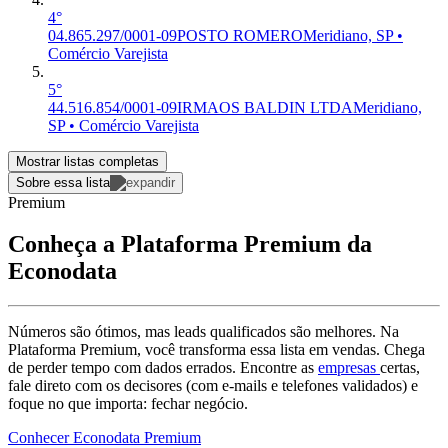
4°
04.865.297/0001-09
POSTO ROMERO
Meridiano, SP •
Comércio Varejista
5°
44.516.854/0001-09
IRMAOS BALDIN LTDA
Meridiano,
SP • Comércio Varejista
Mostrar listas completas
Sobre essa lista
Premium
Conheça a Plataforma Premium da
Econodata
Números são ótimos, mas leads qualificados são melhores. Na
Plataforma Premium, você transforma essa lista em vendas. Chega
de perder tempo com dados errados. Encontre as
empresas
certas,
fale direto com os decisores (com e-mails e telefones validados) e
foque no que importa: fechar negócio.
Conhecer Econodata Premium