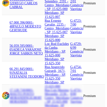
Setembro, 2191 -
2/01
32
DIEGO CARLOS
Premium
Centro, Meridiano
Comércio
CABRAL
- SP, 15.625-000
Varejista
Meridiano, SP
15.625-007
Rua Ernesto
G-4723-
67.000.396/0001-
Cavalin, 2235 -
7/00
48
PAULO MODESTO
Premium
Centro, Meridiano
Comércio
GERTRUDE
- SP, 15.625-007
Varejista
Meridiano, SP
15.625-000
Loc Rod Euclides
G-4729-
56.059.595/0001-
da Cunha,
6/99
05
ADEGA YARA
JOSE
Premium
Meridiano - SP,
Comércio
JORGE SARKIS NETO
15.625-000
Varejista
Meridiano, SP
15.625-350
Rua Aparecido
G-4754-
66.291.845/0001-
Guirardi, 1671,
7/01
91
NATALIA
Premium
Meridiano - SP,
Comércio
STEFANINI TEODORO
15.625-350
Varejista
Meridiano, SP
15.625-000
17.128.718/0001-
Rua Luis Maximo
G-4731-
60
AUTO POSTO
Morandin, 2136 -
8/00
Premium
MORANDIN
GILBERT
Centro, Meridiano
Comércio
MORANDIN
- SP, 15.625-000
Varejista
Meridiano, SP