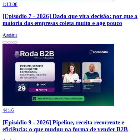
1:13:08
[Episódio 7 - 2026] Dado que vira decisão: por que a
maioria das empresas coleta muito e age pouco
Assistir
44:16
[Episódio 9 - 2026] Pipeline, receita recorrente e
eficiência: o que mudou na forma de vender B2B