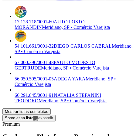
17.128.718/0001-60
AUTO POSTO
MORANDIN
Meridiano, SP • Comércio Varejista
54.101.661/0001-32
DIEGO CARLOS CABRAL
Meridiano,
SP • Comércio Varejista
67.000.396/0001-48
PAULO MODESTO
GERTRUDE
Meridiano, SP • Comércio Varejista
56.059.595/0001-05
ADEGA YARA
Meridiano, SP •
Comércio Varejista
66.291.845/0001-91
NATALIA STEFANINI
TEODORO
Meridiano, SP • Comércio Varejista
Mostrar listas completas
Sobre essa lista
Premium