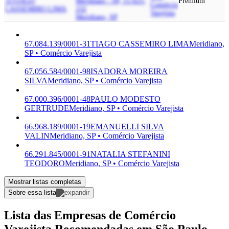
31
TIAGO
Meridiano - SP, 15.625-
Premium
Comércio
CASSEMIRO LIMA
232
Varejista
Meridiano, SP
67.084.139/0001-31
TIAGO CASSEMIRO LIMA
Meridiano,
SP • Comércio Varejista
67.056.584/0001-98
ISADORA MOREIRA
SILVA
Meridiano, SP • Comércio Varejista
67.000.396/0001-48
PAULO MODESTO
GERTRUDE
Meridiano, SP • Comércio Varejista
66.968.189/0001-19
EMANUELLI SILVA
VALIN
Meridiano, SP • Comércio Varejista
66.291.845/0001-91
NATALIA STEFANINI
TEODORO
Meridiano, SP • Comércio Varejista
Mostrar listas completas
Sobre essa lista
Lista das Empresas de Comércio