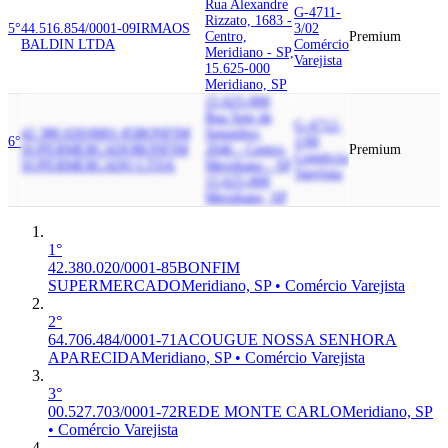
Rua Alexandre
G-4711-
Rizzato, 1683 -
5°
44.516.854/0001-09
IRMAOS
3/02
Centro,
Premium
BALDIN LTDA
Comércio
Meridiano - SP,
Varejista
15.625-000
Meridiano, SP
15.625-000
Rua Sete de
G-4712-
42.380.020/0001-85
BONFIM
Setembro,
6°
1/00
SUPERMERCADO
BONFIM
2046 - Centro,
Premium
Comércio
SUPERMERCADO LTDA
Meridiano - SP,
Varejista
15.625-000
Meridiano, SP
1°
42.380.020/0001-85
BONFIM
SUPERMERCADO
Meridiano, SP • Comércio Varejista
2°
64.706.484/0001-71
ACOUGUE NOSSA SENHORA
APARECIDA
Meridiano, SP • Comércio Varejista
3°
00.527.703/0001-72
REDE MONTE CARLO
Meridiano, SP
• Comércio Varejista