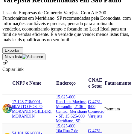
Varejista Recomendadas em São Paulo
Lista de Empresas de Comércio Varejista Com Até 200
Funcionários em Meridiano, SP recomendadas pela Econodata, com
informações confiáveis e precisas, pensada para a rotina do
vendedor, economizando tempo e focando no Lead Ideal para um
funil de vendas eficiente. É a verdade que vende: menos listas frias,
mais leads qualificados no seu funil.
Exportar
Nova lista
Copiar link
CNAE
CNPJ e Nome
Endereço
Faturamento
e Setor
15.625-000
17.128.718/0001-
Rua Luis Maximo
G-4731-
60
AUTO POSTO
Morandin, 2136 -
8/00
Premium
MORANDIN
GILBERT
Centro, Meridiano
Comércio
MORANDIN
- SP, 15.625-000
Varejista
Meridiano, SP
15.625-000
10a Rua 7 de
G-4751-
54.101.661/0001-