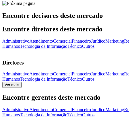
Encontre decisores deste mercado
Encontre diretores deste mercado
Administrativo
Atendimento
Comercial
Financeiro
Jurídico
Marketing
Re
Humanos
Tecnologia da Informação
Técnico
Outros
Diretores
Administrativo
Atendimento
Comercial
Financeiro
Jurídico
Marketing
Re
Humanos
Tecnologia da Informação
Técnico
Outros
Ver mais
Encontre gerentes deste mercado
Administrativo
Atendimento
Comercial
Financeiro
Jurídico
Marketing
Re
Humanos
Tecnologia da Informação
Técnico
Outros