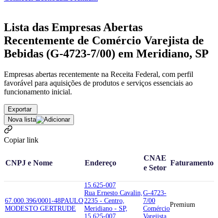
Lista das Empresas Abertas
Recentemente de Comércio Varejista de
Bebidas (G-4723-7/00) em Meridiano, SP
Empresas abertas recentemente na Receita Federal, com perfil
favorável para aquisições de produtos e serviços essenciais ao
funcionamento inicial.
Exportar
Nova lista
Copiar link
CNAE
CNPJ e Nome
Endereço
Faturamento
e Setor
15.625-007
Rua Ernesto Cavalin,
G-4723-
67.000.396/0001-48
PAULO
2235 - Centro,
7/00
Premium
MODESTO GERTRUDE
Meridiano - SP,
Comércio
15.625-007
Varejista