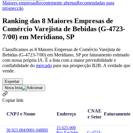
Maiores empresas
Recentemente abertas
Recomendadas para
prospecção
Ranking das 8 Maiores Empresas de
Comércio Varejista de Bebidas (G-4723-
7/00) em Meridiano, SP
Classificamos as 8 Maiores Empresas de Comércio Varejista de
Bebidas (G-4723-7/00) em Meridiano, SP por faturamento estimado
com nossa própria IA. É a lista com a maior previsibilidade e
confiabilidade
do
mercado
para sua prospecção B2B. A verdade que
vende.
Exportar
Nova lista
Copiar link
CNAE
CNPJ e Nome
Endereço
Faturamento
e Setor
15.625-000
30.923.084/0001-04
RBS
Rua Euclides
G-4723-