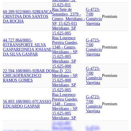
15.625-011
Rua Sete de
G-4723-
60.289.922/0001-92
BIANCA
Setembro, 2379 -
7/00
CRISTINA DOS SANTOS
Premium
Centro, Meridiano -
Comércio
DA ROCHA
SP, 15.625-011
Varejista
Meridiano, SP
15.625-005
Rua Lourenco
44.727.864/0001-
G-4723-
Pereira Guedes,
85
TRANSPORTE SILVA
7/00
1348 - Centro,
Premium
GASPAR
EDNEIA JOSIANE
Comércio
Meridiano - SP,
DA SILVA GASPAR
Varejista
15.625-005
Meridiano, SP
15.625-000
G-4723-
22.594.108/0001-92
BAR DO
Rua D, 221,
7/00
CHICAO
FRANCISCO
Meridiano - SP,
Premium
Comércio
RAMOS GOMES
15.625-000
Varejista
Meridiano, SP
15.625-005
Rua Lourenco
G-4723-
Pereira Guedes,
56.893.188/0001-07
CASSIO
7/00
1348 - Centro,
Premium
EDUARDO GASPAR
Comércio
Meridiano - SP,
Varejista
15.625-005
Meridiano, SP
15.625-007
Rua Ernesto
G-4723-