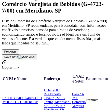
Comércio Varejista de Bebidas (G-4723-
7/00) em Meridiano, SP
Lista de Empresas de Comércio Varejista de Bebidas (G-4723-7/00)
em Meridiano, SP recomendadas pela Econodata, com informações
confiáveis e precisas, pensada para a rotina do vendedor,
economizando tempo e focando no Lead Ideal para um funil de
vendas eficiente. É a verdade que vende: menos listas frias, mais
leads qualificados no seu funil.
Exportar
Nova lista
Copiar link
CNAE
CNPJ e Nome
Endereço
Faturamento
e Setor
15.625-007
Rua Ernesto
G-4723-
67.000.396/0001-48
PAULO
Cavalin, 2235 -
7/00
Premium
MODESTO GERTRUDE
Centro, Meridiano -
Comércio
SP, 15.625-007
Varejista
Meridiano, SP