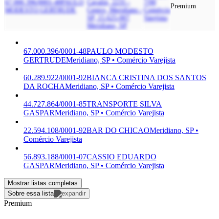
67.000.396/0001-48
PAULO
Cavalin, 2235 -
7/00
Premium
MODESTO GERTRUDE
Centro, Meridiano -
Comércio
SP, 15.625-007
Varejista
Meridiano, SP
67.000.396/0001-48
PAULO MODESTO
GERTRUDE
Meridiano, SP • Comércio Varejista
60.289.922/0001-92
BIANCA CRISTINA DOS SANTOS
DA ROCHA
Meridiano, SP • Comércio Varejista
44.727.864/0001-85
TRANSPORTE SILVA
GASPAR
Meridiano, SP • Comércio Varejista
22.594.108/0001-92
BAR DO CHICAO
Meridiano, SP •
Comércio Varejista
56.893.188/0001-07
CASSIO EDUARDO
GASPAR
Meridiano, SP • Comércio Varejista
Mostrar listas completas
Sobre essa lista
Premium