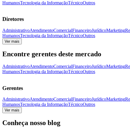
Humanos
Tecnologia da Informação
Técnico
Outros
Diretores
Administrativo
Atendimento
Comercial
Financeiro
Jurídico
Marketing
Re
Humanos
Tecnologia da Informação
Técnico
Outros
Ver mais
Encontre gerentes deste mercado
Administrativo
Atendimento
Comercial
Financeiro
Jurídico
Marketing
Re
Humanos
Tecnologia da Informação
Técnico
Outros
Gerentes
Administrativo
Atendimento
Comercial
Financeiro
Jurídico
Marketing
Re
Humanos
Tecnologia da Informação
Técnico
Outros
Ver mais
Conheça nosso blog