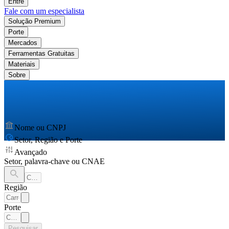
Entre
Fale com um especialista
Solução Premium
Porte
Mercados
Ferramentas Gratuitas
Materiais
Sobre
Nome ou CNPJ
Setor, Região e Porte
Avançado
Setor, palavra-chave ou CNAE
Região
Porte
Pesquisar