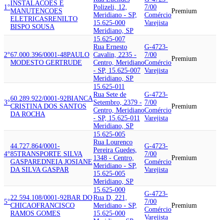
INSTALACOES E
1°
Polizeli, 12,
7/00
MANUTENCOES
Premium
Meridiano - SP,
Comércio
ELETRICAS
RENILTO
15.625-000
Varejista
BISPO SOUSA
Meridiano, SP
15.625-007
Rua Ernesto
G-4723-
2°
67.000.396/0001-48
PAULO
Cavalin, 2235 -
7/00
Premium
MODESTO GERTRUDE
Centro, Meridiano
Comércio
- SP, 15.625-007
Varejista
Meridiano, SP
15.625-011
Rua Sete de
G-4723-
60.289.922/0001-92
BIANCA
3°
Setembro, 2379 -
7/00
CRISTINA DOS SANTOS
Premium
Centro, Meridiano
Comércio
DA ROCHA
- SP, 15.625-011
Varejista
Meridiano, SP
15.625-005
Rua Lourenco
44.727.864/0001-
G-4723-
Pereira Guedes,
4°
85
TRANSPORTE SILVA
7/00
1348 - Centro,
Premium
GASPAR
EDNEIA JOSIANE
Comércio
Meridiano - SP,
DA SILVA GASPAR
Varejista
15.625-005
Meridiano, SP
15.625-000
G-4723-
22.594.108/0001-92
BAR DO
Rua D, 221,
5°
7/00
CHICAO
FRANCISCO
Meridiano - SP,
Premium
Comércio
RAMOS GOMES
15.625-000
Varejista