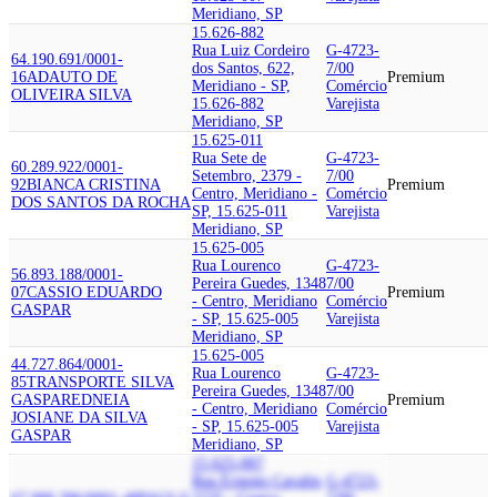
Meridiano, SP
15.626-882
Rua Luiz Cordeiro
G-4723-
64.190.691/0001-
dos Santos, 622,
7/00
16
ADAUTO DE
Premium
Meridiano - SP,
Comércio
OLIVEIRA SILVA
15.626-882
Varejista
Meridiano, SP
15.625-011
Rua Sete de
G-4723-
60.289.922/0001-
Setembro, 2379 -
7/00
92
BIANCA CRISTINA
Premium
Centro, Meridiano -
Comércio
DOS SANTOS DA ROCHA
SP, 15.625-011
Varejista
Meridiano, SP
15.625-005
Rua Lourenco
G-4723-
56.893.188/0001-
Pereira Guedes, 1348
7/00
07
CASSIO EDUARDO
Premium
- Centro, Meridiano
Comércio
GASPAR
- SP, 15.625-005
Varejista
Meridiano, SP
15.625-005
44.727.864/0001-
Rua Lourenco
G-4723-
85
TRANSPORTE SILVA
Pereira Guedes, 1348
7/00
GASPAR
EDNEIA
Premium
- Centro, Meridiano
Comércio
JOSIANE DA SILVA
- SP, 15.625-005
Varejista
GASPAR
Meridiano, SP
15.625-007
Rua Ernesto Cavalin,
G-4723-