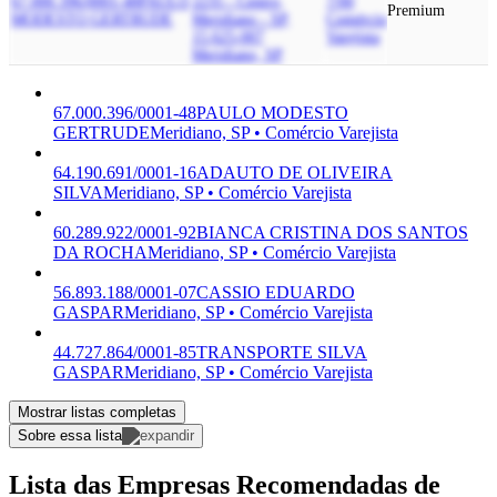
67.000.396/0001-48
PAULO
2235 - Centro,
7/00
Premium
MODESTO GERTRUDE
Meridiano - SP,
Comércio
15.625-007
Varejista
Meridiano, SP
67.000.396/0001-48
PAULO MODESTO
GERTRUDE
Meridiano, SP • Comércio Varejista
64.190.691/0001-16
ADAUTO DE OLIVEIRA
SILVA
Meridiano, SP • Comércio Varejista
60.289.922/0001-92
BIANCA CRISTINA DOS SANTOS
DA ROCHA
Meridiano, SP • Comércio Varejista
56.893.188/0001-07
CASSIO EDUARDO
GASPAR
Meridiano, SP • Comércio Varejista
44.727.864/0001-85
TRANSPORTE SILVA
GASPAR
Meridiano, SP • Comércio Varejista
Mostrar listas completas
Sobre essa lista
Lista das Empresas Recomendadas de