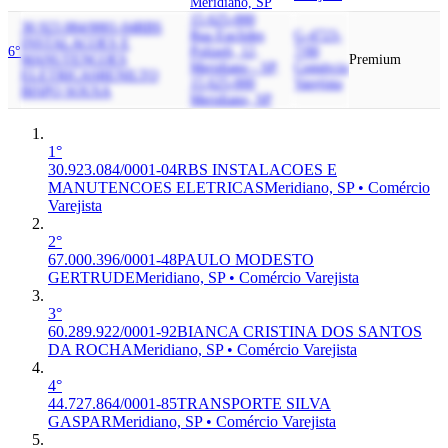
Meridiano, SP
15.625-000
30.923.084/0001-04
RBS
Rua Euclides
G-4723-
INSTALACOES E
6°
Polizeli, 12,
7/00
MANUTENCOES
Premium
Meridiano - SP,
Comércio
ELETRICAS
RENILTO
15.625-000
Varejista
BISPO SOUSA
Meridiano, SP
1°
30.923.084/0001-04
RBS INSTALACOES E
MANUTENCOES ELETRICAS
Meridiano, SP • Comércio
Varejista
2°
67.000.396/0001-48
PAULO MODESTO
GERTRUDE
Meridiano, SP • Comércio Varejista
3°
60.289.922/0001-92
BIANCA CRISTINA DOS SANTOS
DA ROCHA
Meridiano, SP • Comércio Varejista
4°
44.727.864/0001-85
TRANSPORTE SILVA
GASPAR
Meridiano, SP • Comércio Varejista