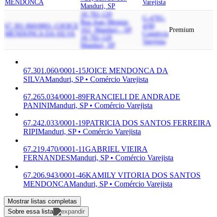
MENDONCA
Varejista
Manduri, SP
18.782-120
G-4781-
Rua Joao Messias,
67.301.060/0001-15
JOICE
4/00
162, Manduri - SP,
Premium
MENDONCA DA SILVA
Comércio
18.782-120
Varejista
Manduri, SP
67.301.060/0001-15
JOICE MENDONCA DA
SILVA
Manduri, SP • Comércio Varejista
67.265.034/0001-89
FRANCIELI DE ANDRADE
PANINI
Manduri, SP • Comércio Varejista
67.242.033/0001-19
PATRICIA DOS SANTOS FERREIRA
RIPI
Manduri, SP • Comércio Varejista
67.219.470/0001-11
GABRIEL VIEIRA
FERNANDES
Manduri, SP • Comércio Varejista
67.206.943/0001-46
KAMILY VITORIA DOS SANTOS
MENDONCA
Manduri, SP • Comércio Varejista
Mostrar listas completas
Sobre essa lista