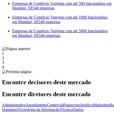
Empresas de Comércio Varejista com até 500 funcionários em
Manduri, SP
248 empresas
Empresas de Comércio Varejista com até 1000 funcionários
em Manduri, SP
248 empresas
Empresas de Comércio Varejista com até 5000 funcionários
em Manduri, SP
248 empresas
1
2
3
4
Encontre decisores deste mercado
Encontre diretores deste mercado
Administrativo
Atendimento
Comercial
Financeiro
Jurídico
Marketing
Re
Humanos
Tecnologia da Informação
Técnico
Outros