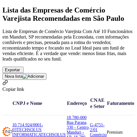
Lista das Empresas de Comércio
Varejista Recomendadas em São Paulo
Lista de Empresas de Comércio Varejista Com Até 10 Funcionários
em Manduri, SP recomendadas pela Econodata, com informações
confiáveis e precisas, pensada para a rotina do vendedor,
economizando tempo e focando no Lead Ideal para um funil de
vendas eficiente. É a verdade que vende: menos listas frias, mais
leads qualificados no seu funil.
Exportar
Nova lista
Copiar link
CNAE
CNPJ e Nome
Endereço
Faturamento
e Setor
18.780-000
Rua Parana,
10.714.924/0001-
G-4751-
330 - Centro,
03
TECHSOLUS
2/01
Manduri -
Premium
INFORMATICA
TECHSOLUS
Comércio