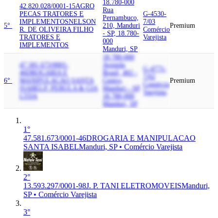
18.780-000
42.820.028/0001-15
AGRO
Rua
PECAS TRATORES E
G-4530-
Pernambuco,
IMPLEMENTOS
NELSON
7/03
5°
210, Manduri
Premium
R. DE OLIVEIRA FILHO
Comércio
- SP, 18.780-
TRATORES E
Varejista
000
IMPLEMENTOS
Manduri, SP
18.780-000
47.581.673/0001-
Avenida
G-4771-
46
DROGARIA E
Brasil, 402 -
7/02
6°
MANIPULACAO SANTA
Centro,
Premium
Comércio
ISABEL
P. PERULA & CIA
Manduri - SP,
Varejista
LTDA
18.780-000
Manduri, SP
1°
47.581.673/0001-46
DROGARIA E MANIPULACAO
SANTA ISABEL
Manduri, SP • Comércio Varejista
2°
13.593.297/0001-98
J. P. TANI ELETROMOVEIS
Manduri,
SP • Comércio Varejista
3°