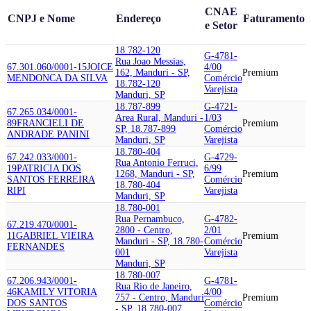
CNAE
CNPJ e Nome
Endereço
Faturamento
e Setor
18.782-120
G-4781-
Rua Joao Messias,
67.301.060/0001-15
JOICE
4/00
162, Manduri - SP,
Premium
MENDONCA DA SILVA
Comércio
18.782-120
Varejista
Manduri, SP
18.787-899
G-4721-
67.265.034/0001-
Area Rural, Manduri -
1/03
89
FRANCIELI DE
Premium
SP, 18.787-899
Comércio
ANDRADE PANINI
Manduri, SP
Varejista
18.780-404
67.242.033/0001-
G-4729-
Rua Antonio Ferruci,
19
PATRICIA DOS
6/99
1268, Manduri - SP,
Premium
SANTOS FERREIRA
Comércio
18.780-404
RIPI
Varejista
Manduri, SP
18.780-001
Rua Pernambuco,
G-4782-
67.219.470/0001-
2800 - Centro,
2/01
11
GABRIEL VIEIRA
Premium
Manduri - SP, 18.780-
Comércio
FERNANDES
001
Varejista
Manduri, SP
18.780-007
67.206.943/0001-
G-4781-
Rua Rio de Janeiro,
46
KAMILY VITORIA
4/00
757 - Centro, Manduri
Premium
DOS SANTOS
Comércio
- SP, 18.780-007