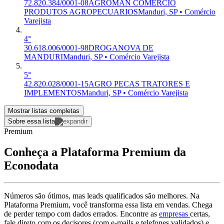
72.820.384/0001-08
AGROMAN COMERCIO
PRODUTOS AGROPECUARIOS
Manduri, SP • Comércio
Varejista
4°
30.618.006/0001-98
DROGANOVA DE
MANDURI
Manduri, SP • Comércio Varejista
5°
42.820.028/0001-15
AGRO PECAS TRATORES E
IMPLEMENTOS
Manduri, SP • Comércio Varejista
Mostrar listas completas
Sobre essa lista
Premium
Conheça a Plataforma Premium da
Econodata
Números são ótimos, mas leads qualificados são melhores. Na
Plataforma Premium, você transforma essa lista em vendas. Chega
de perder tempo com dados errados. Encontre as
empresas
certas,
fale direto com os decisores (com e-mails e telefones validados) e