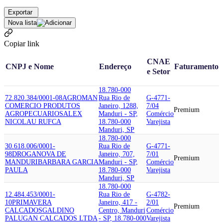
Exportar
Nova lista
Copiar link
CNAE
CNPJ e Nome
Endereço
Faturamento
e Setor
18.780-000
72.820.384/0001-08
AGROMAN
Rua Rio de
G-4771-
COMERCIO PRODUTOS
Janeiro, 1288,
7/04
Premium
AGROPECUARIOS
ALEX
Manduri - SP,
Comércio
NICOLAU RUFCA
18.780-000
Varejista
Manduri, SP
18.780-000
30.618.006/0001-
Rua Rio de
G-4771-
98
DROGANOVA DE
Janeiro, 707,
7/01
Premium
MANDURI
BARBARA GARCIA
Manduri - SP,
Comércio
PAULA
18.780-000
Varejista
Manduri, SP
18.780-000
12.484.453/0001-
Rua Rio de
G-4782-
10
PRIMAVERA
Janeiro, 417 -
2/01
Premium
CALCADOS
GALDINO
Centro, Manduri
Comércio
PALUGAN CALCADOS LTDA
- SP, 18.780-000
Varejista