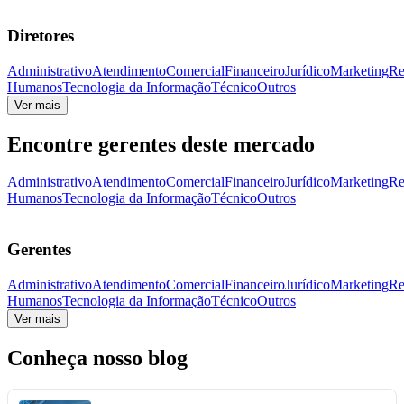
Diretores
Administrativo
Atendimento
Comercial
Financeiro
Jurídico
Marketing
Re
Humanos
Tecnologia da Informação
Técnico
Outros
Ver mais
Encontre gerentes deste mercado
Administrativo
Atendimento
Comercial
Financeiro
Jurídico
Marketing
Re
Humanos
Tecnologia da Informação
Técnico
Outros
Gerentes
Administrativo
Atendimento
Comercial
Financeiro
Jurídico
Marketing
Re
Humanos
Tecnologia da Informação
Técnico
Outros
Ver mais
Conheça nosso blog