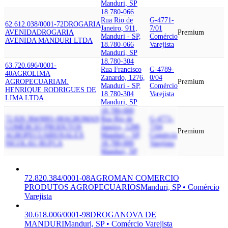
Manduri, SP
18.780-066
Rua Rio de
G-4771-
62.612.038/0001-72
DROGARIA
Janeiro, 911,
7/01
AVENIDA
DROGARIA
Premium
Manduri - SP,
Comércio
AVENIDA MANDURI LTDA
18.780-066
Varejista
Manduri, SP
18.780-304
63.720.696/0001-
Rua Francisco
G-4789-
40
AGROLIMA
Zanardo, 1276,
0/04
AGROPECUARIA
M.
Premium
Manduri - SP,
Comércio
HENRIQUE RODRIGUES DE
18.780-304
Varejista
LIMA LTDA
Manduri, SP
18.780-000
72.820.384/0001-08
AGROMAN
Rua Rio de
G-4771-
COMERCIO PRODUTOS
Janeiro, 1288,
7/04
Premium
AGROPECUARIOS
ALEX
Manduri - SP,
Comércio
NICOLAU RUFCA
18.780-000
Varejista
Manduri, SP
72.820.384/0001-08
AGROMAN COMERCIO
PRODUTOS AGROPECUARIOS
Manduri, SP • Comércio
Varejista
30.618.006/0001-98
DROGANOVA DE
MANDURI
Manduri, SP • Comércio Varejista