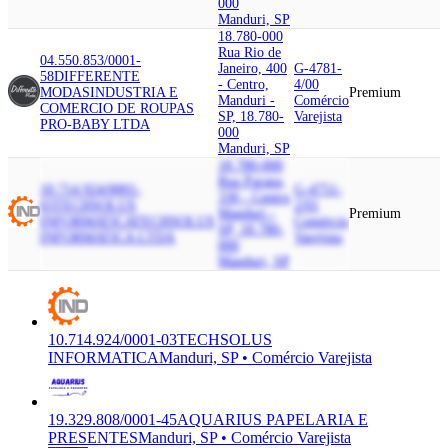
000
Manduri, SP
18.780-000
Rua Rio de
04.550.853/0001-
Janeiro, 400
G-4781-
58
DIFFERENTE
- Centro,
4/00
MODAS
INDUSTRIA E
Premium
Manduri -
Comércio
COMERCIO DE ROUPAS
SP, 18.780-
Varejista
PRO-BABY LTDA
000
Manduri, SP
18.780-000
Rua Parana,
10.714.924/0001-
G-4751-
330 - Centro,
03
TECHSOLUS
2/01
Manduri -
Premium
INFORMATICA
TECHSOLUS
Comércio
SP, 18.780-
INFORMATICA LTDA
Varejista
000
Manduri, SP
10.714.924/0001-03
TECHSOLUS
INFORMATICA
Manduri, SP • Comércio Varejista
19.329.808/0001-45
AQUARIUS PAPELARIA E
PRESENTES
Manduri, SP • Comércio Varejista