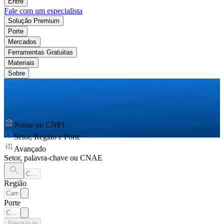
Entre
Fale com um especialista
Solução Premium
Porte
Mercados
Ferramentas Gratuitas
Materiais
Sobre
Nome ou CNPJ
Setor, Região e Porte
Avançado
Setor, palavra-chave ou CNAE
Região
Porte
Pesquisar