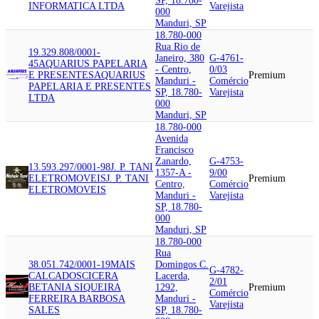
SP, 18.780-
INFORMATICA LTDA
Varejista
000
Manduri, SP
18.780-000
Rua Rio de
19.329.808/0001-
Janeiro, 380
G-4761-
45
AQUARIUS PAPELARIA
- Centro,
0/03
E PRESENTES
AQUARIUS
Premium
Manduri -
Comércio
PAPELARIA E PRESENTES
SP, 18.780-
Varejista
LTDA
000
Manduri, SP
18.780-000
Avenida
Francisco
Zanardo,
G-4753-
13.593.297/0001-98
J. P. TANI
1357-A -
9/00
ELETROMOVEIS
J. P. TANI
Premium
Centro,
Comércio
ELETROMOVEIS
Manduri -
Varejista
SP, 18.780-
000
Manduri, SP
18.780-000
Rua
38.051.742/0001-19
MAIS
Domingos C.
G-4782-
CALCADOS
CICERA
Lacerda,
2/01
BETANIA SIQUEIRA
1292,
Premium
Comércio
FERREIRA BARBOSA
Manduri -
Varejista
SALES
SP, 18.780-