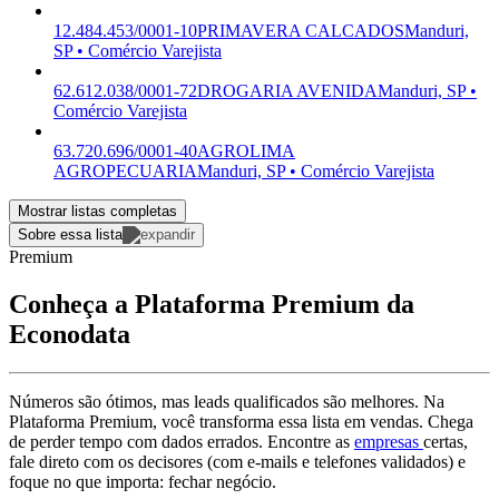
12.484.453/0001-10
PRIMAVERA CALCADOS
Manduri,
SP • Comércio Varejista
62.612.038/0001-72
DROGARIA AVENIDA
Manduri, SP •
Comércio Varejista
63.720.696/0001-40
AGROLIMA
AGROPECUARIA
Manduri, SP • Comércio Varejista
Mostrar listas completas
Sobre essa lista
Premium
Conheça a Plataforma Premium da
Econodata
Números são ótimos, mas leads qualificados são melhores. Na
Plataforma Premium, você transforma essa lista em vendas. Chega
de perder tempo com dados errados. Encontre as
empresas
certas,
fale direto com os decisores (com e-mails e telefones validados) e
foque no que importa: fechar negócio.