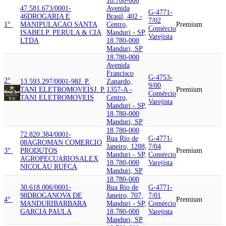
18.780-000
47.581.673/0001-
Avenida
G-4771-
46
DROGARIA E
Brasil, 402 -
7/02
1°
MANIPULACAO SANTA
Centro,
Premium
Comércio
ISABEL
P. PERULA & CIA
Manduri - SP,
Varejista
LTDA
18.780-000
Manduri, SP
18.780-000
Avenida
Francisco
G-4753-
2°
13.593.297/0001-98
J. P.
Zanardo,
9/00
TANI ELETROMOVEIS
J. P.
1357-A -
Premium
Comércio
TANI ELETROMOVEIS
Centro,
Varejista
Manduri - SP,
18.780-000
Manduri, SP
18.780-000
72.820.384/0001-
Rua Rio de
G-4771-
08
AGROMAN COMERCIO
Janeiro, 1288,
7/04
3°
PRODUTOS
Premium
Manduri - SP,
Comércio
AGROPECUARIOS
ALEX
18.780-000
Varejista
NICOLAU RUFCA
Manduri, SP
18.780-000
30.618.006/0001-
Rua Rio de
G-4771-
98
DROGANOVA DE
Janeiro, 707,
7/01
4°
Premium
MANDURI
BARBARA
Manduri - SP,
Comércio
GARCIA PAULA
18.780-000
Varejista
Manduri, SP