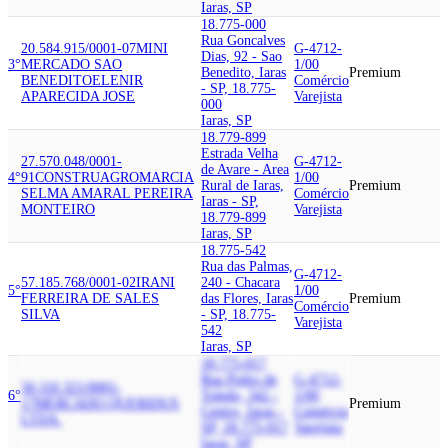
Iaras, SP
18.775-000
Rua Goncalves
20.584.915/0001-07
MINI
G-4712-
Dias, 92 - Sao
3°
MERCADO SAO
1/00
Benedito, Iaras
Premium
BENEDITO
ELENIR
Comércio
- SP, 18.775-
APARECIDA JOSE
Varejista
000
Iaras, SP
18.779-899
Estrada Velha
27.570.048/0001-
G-4712-
de Avare - Area
4°
91
CONSTRUAGRO
MARCIA
1/00
Rural de Iaras,
Premium
SELMA AMARAL PEREIRA
Comércio
Iaras - SP,
MONTEIRO
Varejista
18.779-899
Iaras, SP
18.775-542
Rua das Palmas,
G-4712-
57.185.768/0001-02
IRANI
240 - Chacara
5°
1/00
FERREIRA DE SALES
das Flores, Iaras
Premium
Comércio
SILVA
- SP, 18.775-
Varejista
542
Iaras, SP
18.775-017
Rua Pedro de
G-4712-
50.110.321/0001-
6°
Toledo, 342 -
1/00
17
MERCADO QUERIDUS
Premium
Centro, Iaras -
Comércio
LTDA.
SP, 18.775-017
Varejista
Iaras, SP