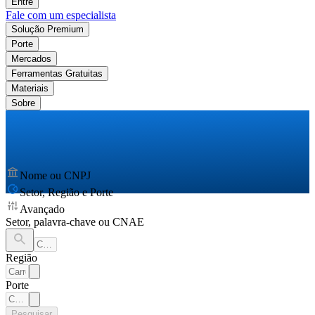
Entre
Fale com um especialista
Solução Premium
Porte
Mercados
Ferramentas Gratuitas
Materiais
Sobre
Nome ou CNPJ
Setor, Região e Porte
Avançado
Setor, palavra-chave ou CNAE
Região
Porte
Pesquisar