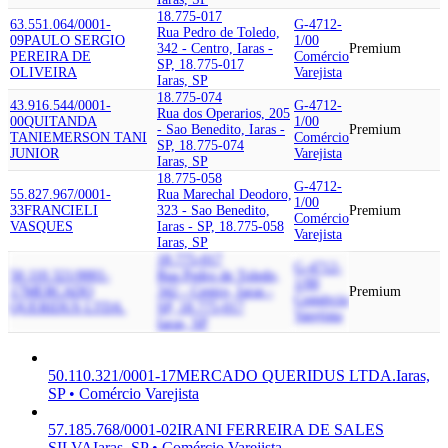
18.775-017
63.551.064/0001-
G-4712-
Rua Pedro de Toledo,
09
PAULO SERGIO
1/00
342 - Centro, Iaras -
Premium
PEREIRA DE
Comércio
SP, 18.775-017
OLIVEIRA
Varejista
Iaras, SP
18.775-074
43.916.544/0001-
G-4712-
Rua dos Operarios, 205
00
QUITANDA
1/00
- Sao Benedito, Iaras -
Premium
TANI
EMERSON TANI
Comércio
SP, 18.775-074
JUNIOR
Varejista
Iaras, SP
18.775-058
G-4712-
55.827.967/0001-
Rua Marechal Deodoro,
1/00
33
FRANCIELI
323 - Sao Benedito,
Premium
Comércio
VASQUES
Iaras - SP, 18.775-058
Varejista
Iaras, SP
18.775-017
G-4712-
50.110.321/0001-
Rua Pedro de Toledo,
1/00
17
MERCADO
342 - Centro, Iaras -
Premium
Comércio
QUERIDUS LTDA.
SP, 18.775-017
Varejista
Iaras, SP
50.110.321/0001-17
MERCADO QUERIDUS LTDA.
Iaras,
SP • Comércio Varejista
57.185.768/0001-02
IRANI FERREIRA DE SALES
SILVA
Iaras, SP • Comércio Varejista