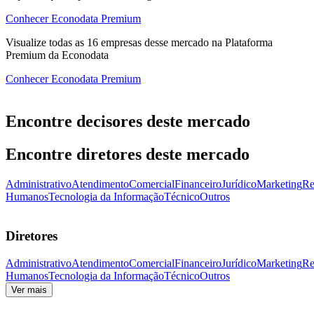
Conhecer Econodata Premium
Visualize todas as
16
empresas
desse mercado na Plataforma
Premium da Econodata
Conhecer Econodata Premium
Encontre decisores deste mercado
Encontre diretores deste mercado
Administrativo
Atendimento
Comercial
Financeiro
Jurídico
Marketing
Re
Humanos
Tecnologia da Informação
Técnico
Outros
Diretores
Administrativo
Atendimento
Comercial
Financeiro
Jurídico
Marketing
Re
Humanos
Tecnologia da Informação
Técnico
Outros
Ver mais