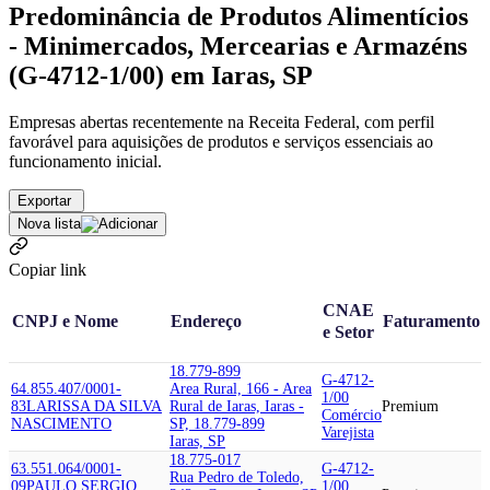
Predominância de Produtos Alimentícios
- Minimercados, Mercearias e Armazéns
(G-4712-1/00) em Iaras, SP
Empresas abertas recentemente na Receita Federal, com perfil
favorável para aquisições de produtos e serviços essenciais ao
funcionamento inicial.
Exportar
Nova lista
Copiar link
CNAE
CNPJ e Nome
Endereço
Faturamento
e Setor
18.779-899
G-4712-
64.855.407/0001-
Area Rural, 166 - Area
1/00
83
LARISSA DA SILVA
Rural de Iaras, Iaras -
Premium
Comércio
NASCIMENTO
SP, 18.779-899
Varejista
Iaras, SP
18.775-017
63.551.064/0001-
G-4712-
Rua Pedro de Toledo,
09
PAULO SERGIO
1/00