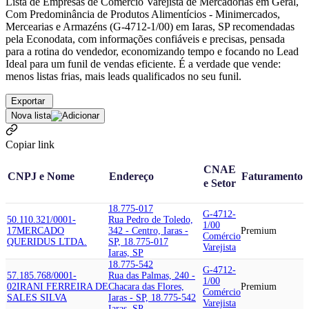
Lista de Empresas de Comércio Varejista de Mercadorias em Geral,
Com Predominância de Produtos Alimentícios - Minimercados,
Mercearias e Armazéns (G-4712-1/00) em Iaras, SP recomendadas
pela Econodata, com informações confiáveis e precisas, pensada
para a rotina do vendedor, economizando tempo e focando no Lead
Ideal para um funil de vendas eficiente. É a verdade que vende:
menos listas frias, mais leads qualificados no seu funil.
Exportar
Nova lista
Copiar link
CNAE
CNPJ e Nome
Endereço
Faturamento
e Setor
18.775-017
G-4712-
50.110.321/0001-
Rua Pedro de Toledo,
1/00
17
MERCADO
342 - Centro, Iaras -
Premium
Comércio
QUERIDUS LTDA.
SP, 18.775-017
Varejista
Iaras, SP
18.775-542
G-4712-
57.185.768/0001-
Rua das Palmas, 240 -
1/00
02
IRANI FERREIRA DE
Chacara das Flores,
Premium
Comércio
SALES SILVA
Iaras - SP, 18.775-542
Varejista
Iaras, SP