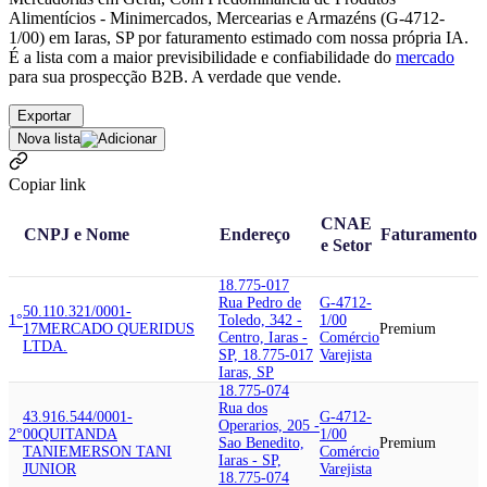
Alimentícios - Minimercados, Mercearias e Armazéns (G-4712-
1/00) em Iaras, SP por faturamento estimado com nossa própria IA.
É a lista com a maior previsibilidade e confiabilidade
do
mercado
para sua prospecção B2B. A verdade que vende.
Exportar
Nova lista
Copiar link
CNAE
CNPJ e Nome
Endereço
Faturamento
e Setor
18.775-017
Rua Pedro de
G-4712-
50.110.321/0001-
1°
Toledo, 342 -
1/00
17
MERCADO QUERIDUS
Premium
Centro, Iaras -
Comércio
LTDA.
SP, 18.775-017
Varejista
Iaras, SP
18.775-074
Rua dos
43.916.544/0001-
G-4712-
Operarios, 205 -
2°
00
QUITANDA
1/00
Sao Benedito,
Premium
TANI
EMERSON TANI
Comércio
Iaras - SP,
JUNIOR
Varejista
18.775-074