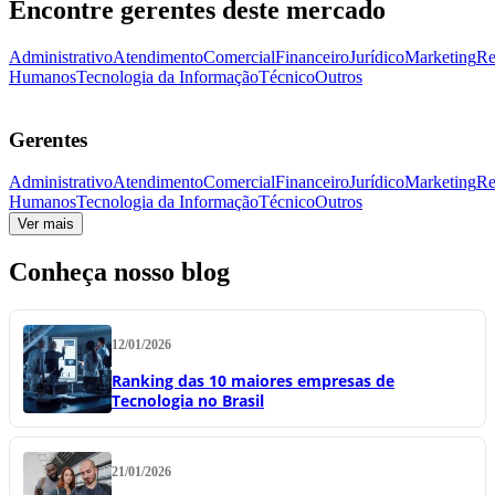
Encontre gerentes deste mercado
Administrativo
Atendimento
Comercial
Financeiro
Jurídico
Marketing
Re
Humanos
Tecnologia da Informação
Técnico
Outros
Gerentes
Administrativo
Atendimento
Comercial
Financeiro
Jurídico
Marketing
Re
Humanos
Tecnologia da Informação
Técnico
Outros
Ver mais
Conheça nosso blog
12/01/2026
Ranking das 10 maiores empresas de
Tecnologia no Brasil
21/01/2026