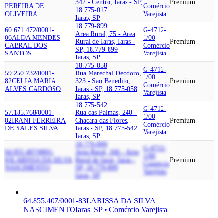
342 - Centro, Iaras - SP,
Premium
PEREIRA DE
Comércio
18.775-017
OLIVEIRA
Varejista
Iaras, SP
18.779-899
60.671.472/0001-
G-4712-
Area Rural, 75 - Area
06
ALDA MENDES
1/00
Rural de Iaras, Iaras -
Premium
CABRAL DOS
Comércio
SP, 18.779-899
SANTOS
Varejista
Iaras, SP
18.775-058
G-4712-
59.250.732/0001-
Rua Marechal Deodoro,
1/00
82
CELIA MARIA
323 - Sao Benedito,
Premium
Comércio
ALVES CARDOSO
Iaras - SP, 18.775-058
Varejista
Iaras, SP
18.775-542
G-4712-
57.185.768/0001-
Rua das Palmas, 240 -
1/00
02
IRANI FERREIRA
Chacara das Flores,
Premium
Comércio
DE SALES SILVA
Iaras - SP, 18.775-542
Varejista
Iaras, SP
18.779-899
G-4712-
64.855.407/0001-
Area Rural, 166 - Area
1/00
83
LARISSA DA SILVA
Rural de Iaras, Iaras -
Premium
Comércio
NASCIMENTO
SP, 18.779-899
Varejista
Iaras, SP
64.855.407/0001-83
LARISSA DA SILVA
NASCIMENTO
Iaras, SP • Comércio Varejista