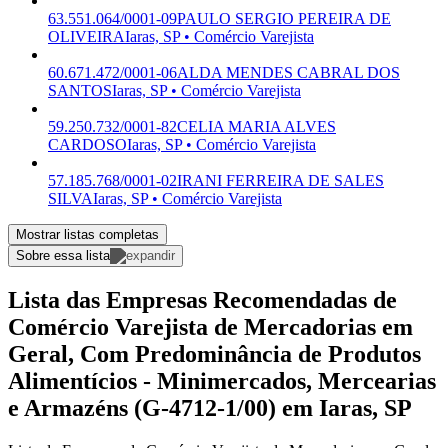
63.551.064/0001-09
PAULO SERGIO PEREIRA DE
OLIVEIRA
Iaras, SP • Comércio Varejista
60.671.472/0001-06
ALDA MENDES CABRAL DOS
SANTOS
Iaras, SP • Comércio Varejista
59.250.732/0001-82
CELIA MARIA ALVES
CARDOSO
Iaras, SP • Comércio Varejista
57.185.768/0001-02
IRANI FERREIRA DE SALES
SILVA
Iaras, SP • Comércio Varejista
Mostrar listas completas
Sobre essa lista
Lista das Empresas Recomendadas de
Comércio Varejista de Mercadorias em
Geral, Com Predominância de Produtos
Alimentícios - Minimercados, Mercearias
e Armazéns (G-4712-1/00) em Iaras, SP