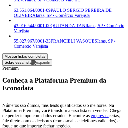
63.551.064/0001-09
PAULO SERGIO PEREIRA DE
OLIVEIRA
Iaras, SP • Comércio Varejista
43.916.544/0001-00
QUITANDA TANI
Iaras, SP • Comércio
Varejista
55.827.967/0001-33
FRANCIELI VASQUES
Iaras, SP •
Comércio Varejista
Mostrar listas completas
Sobre essa lista
Premium
Conheça a Plataforma Premium da
Econodata
Números são ótimos, mas leads qualificados são melhores. Na
Plataforma Premium, você transforma essa lista em vendas. Chega
de perder tempo com dados errados. Encontre as
empresas
certas,
fale direto com os decisores (com e-mails e telefones validados) e
foque no que importa: fechar negócio.