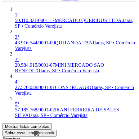
1°
50.110.321/0001-17
MERCADO QUERIDUS LTDA.
Iaras,
SP • Comércio Varejista
2°
43.916.544/0001-00
QUITANDA TANI
Iaras, SP • Comércio
Varejista
3°
20.584.915/0001-07
MINI MERCADO SAO
BENEDITO
Iaras, SP • Comércio Varejista
4°
27.570.048/0001-91
CONSTRUAGRO
Iaras, SP • Comércio
Varejista
5°
57.185.768/0001-02
IRANI FERREIRA DE SALES
SILVA
Iaras, SP • Comércio Varejista
Mostrar listas completas
Sobre essa lista