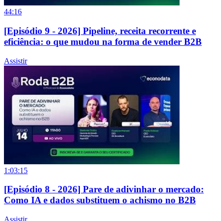
44:16
[Episódio 9 - 2026] Pipeline, receita recorrente e
eficiência: o que mudou na forma de vender B2B
Assistir
1:03:15
[Episódio 8 - 2026] Pare de adivinhar o mercado:
Como IA e dados substituem o achismo no B2B
Assistir