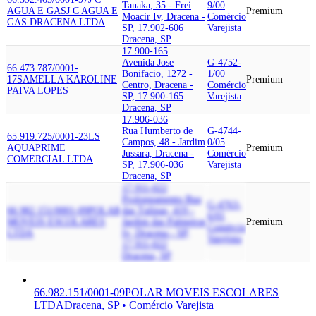
Tanaka, 35 - Frei
9/00
AGUA E GAS
J C AGUA E
Premium
Moacir Iv, Dracena -
Comércio
GAS DRACENA LTDA
SP, 17.902-606
Varejista
Dracena, SP
17.900-165
Avenida Jose
G-4752-
66.473.787/0001-
Bonifacio, 1272 -
1/00
17
SAMELLA KAROLINE
Premium
Centro, Dracena -
Comércio
PAIVA LOPES
SP, 17.900-165
Varejista
Dracena, SP
17.906-036
Rua Humberto de
G-4744-
65.919.725/0001-23
LS
Campos, 48 - Jardim
0/05
AQUAPRIME
Premium
Jussara, Dracena -
Comércio
COMERCIAL LTDA
SP, 17.906-036
Varejista
Dracena, SP
17.911-022
Prolongamento Rua
G-4763-
66.982.151/0001-09
POLAR
das Tulipas, 419 -
6/01
MOVEIS ESCOLARES
Jardim das Palmeiras
Premium
Comércio
LTDA
Iv, Dracena - SP,
Varejista
17.911-022
Dracena, SP
66.982.151/0001-09
POLAR MOVEIS ESCOLARES
LTDA
Dracena, SP • Comércio Varejista