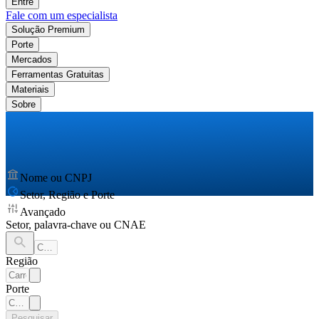
Entre
Fale com um especialista
Solução Premium
Porte
Mercados
Ferramentas Gratuitas
Materiais
Sobre
Nome ou CNPJ
Setor, Região e Porte
Avançado
Setor, palavra-chave ou CNAE
Região
Porte
Pesquisar