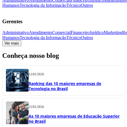
Administrativo
Atendimento
Comercial
Financeiro
Jurídico
Marketing
Re
Humanos
Tecnologia da Informação
Técnico
Outros
Gerentes
Administrativo
Atendimento
Comercial
Financeiro
Jurídico
Marketing
Re
Humanos
Tecnologia da Informação
Técnico
Outros
Ver mais
Conheça nosso blog
12/01/2026
Ranking das 10 maiores empresas de
Tecnologia no Brasil
21/01/2026
As 10 maiores empresas de Educação Superior
no Brasil