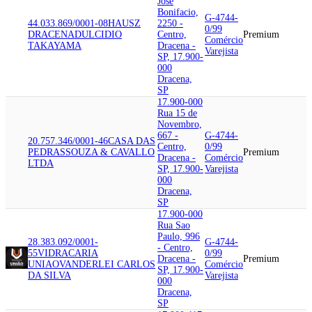
Jose
Bonifacio,
G-4744-
44.033.869/0001-08
HAUSZ
2250 -
0/99
DRACENA
DULCIDIO
Centro,
Premium
Comércio
TAKAYAMA
Dracena -
Varejista
SP, 17.900-
000
Dracena,
SP
17.900-000
Rua 15 de
Novembro,
667 -
G-4744-
20.757.346/0001-46
CASA DAS
Centro,
0/99
PEDRAS
SOUZA & CAVALLO
Premium
Dracena -
Comércio
LTDA
SP, 17.900-
Varejista
000
Dracena,
SP
17.900-000
Rua Sao
Paulo, 996
28.383.092/0001-
G-4744-
- Centro,
55
VIDRACARIA
0/99
Dracena -
Premium
UNIAO
VANDERLEI CARLOS
Comércio
SP, 17.900-
DA SILVA
Varejista
000
Dracena,
SP