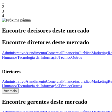
1
2
3
4
Encontre decisores deste mercado
Encontre diretores deste mercado
Administrativo
Atendimento
Comercial
Financeiro
Jurídico
Marketing
Re
Humanos
Tecnologia da Informação
Técnico
Outros
Diretores
Administrativo
Atendimento
Comercial
Financeiro
Jurídico
Marketing
Re
Humanos
Tecnologia da Informação
Técnico
Outros
Ver mais
Encontre gerentes deste mercado