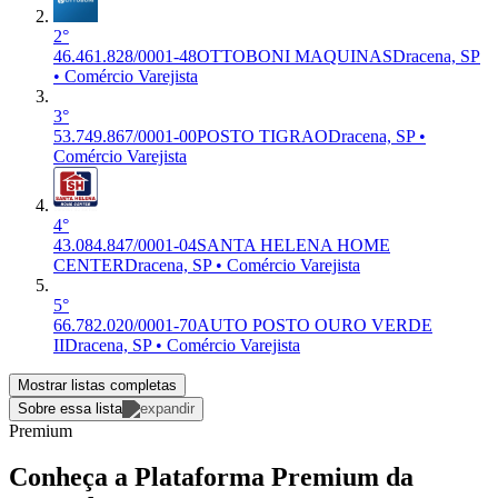
2°
46.461.828/0001-48
OTTOBONI MAQUINAS
Dracena, SP
• Comércio Varejista
3°
53.749.867/0001-00
POSTO TIGRAO
Dracena, SP •
Comércio Varejista
4°
43.084.847/0001-04
SANTA HELENA HOME
CENTER
Dracena, SP • Comércio Varejista
5°
66.782.020/0001-70
AUTO POSTO OURO VERDE
II
Dracena, SP • Comércio Varejista
Mostrar listas completas
Sobre essa lista
Premium
Conheça a Plataforma Premium da