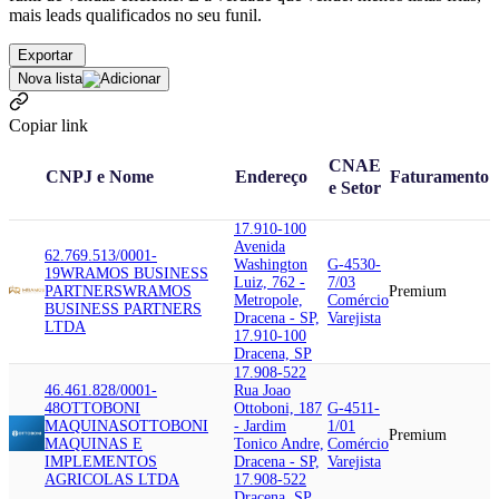
mais leads qualificados no seu funil.
Exportar
Nova lista
Copiar link
CNAE
CNPJ e Nome
Endereço
Faturamento
e Setor
17.910-100
Avenida
62.769.513/0001-
Washington
G-4530-
19
WRAMOS BUSINESS
Luiz, 762 -
7/03
PARTNERS
WRAMOS
Premium
Metropole,
Comércio
BUSINESS PARTNERS
Dracena - SP,
Varejista
LTDA
17.910-100
Dracena, SP
17.908-522
46.461.828/0001-
Rua Joao
48
OTTOBONI
Ottoboni, 187
G-4511-
MAQUINAS
OTTOBONI
- Jardim
1/01
Premium
MAQUINAS E
Tonico Andre,
Comércio
IMPLEMENTOS
Dracena - SP,
Varejista
AGRICOLAS LTDA
17.908-522
Dracena, SP