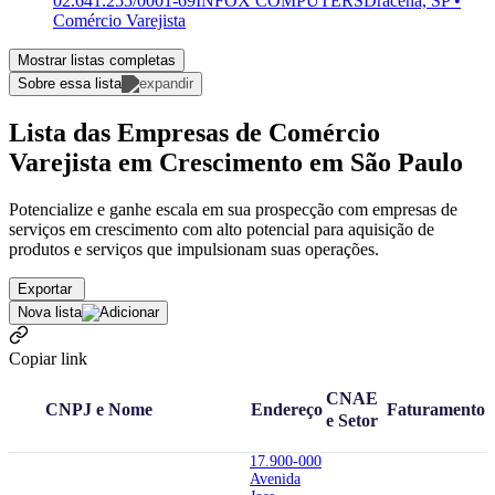
02.641.255/0001-69
INFOX COMPUTERS
Dracena, SP •
Comércio Varejista
Mostrar listas completas
Sobre essa lista
Lista das Empresas de Comércio
Varejista em Crescimento em São Paulo
Potencialize e ganhe escala em sua prospecção com empresas de
serviços em crescimento com alto potencial para aquisição de
produtos e serviços que impulsionam suas operações.
Exportar
Nova lista
Copiar link
CNAE
CNPJ e Nome
Endereço
Faturamento
e Setor
17.900-000
Avenida