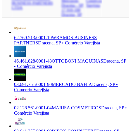
Metropole,
Comércio
BUSINESS PARTNERS
Dracena - SP,
Varejista
LTDA
17.910-100
Dracena, SP
62.769.513/0001-19
WRAMOS BUSINESS
PARTNERS
Dracena, SP • Comércio Varejista
46.461.828/0001-48
OTTOBONI MAQUINAS
Dracena, SP
• Comércio Varejista
03.691.751/0001-90
MERCADO BAHIA
Dracena, SP •
Comércio Varejista
02.128.561/0001-04
MARISA COSMETICOS
Dracena, SP •
Comércio Varejista