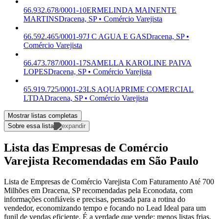
66.932.678/0001-10
ERMELINDA MAINENTE
MARTINS
Dracena, SP • Comércio Varejista
66.592.465/0001-97
J C AGUA E GAS
Dracena, SP •
Comércio Varejista
66.473.787/0001-17
SAMELLA KAROLINE PAIVA
LOPES
Dracena, SP • Comércio Varejista
65.919.725/0001-23
LS AQUAPRIME COMERCIAL
LTDA
Dracena, SP • Comércio Varejista
Mostrar listas completas
Sobre essa lista
Lista das Empresas de Comércio
Varejista Recomendadas em São Paulo
Lista de Empresas de Comércio Varejista Com Faturamento Até 700
Milhões em Dracena, SP recomendadas pela Econodata, com
informações confiáveis e precisas, pensada para a rotina do
vendedor, economizando tempo e focando no Lead Ideal para um
funil de vendas eficiente. É a verdade que vende: menos listas frias,