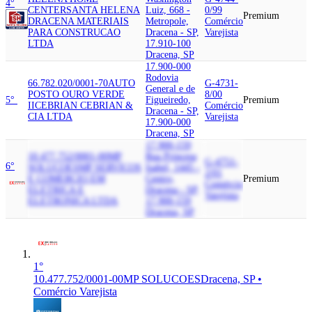
4°
CENTER
SANTA HELENA
Luiz, 668 -
0/99
Premium
DRACENA MATERIAIS
Metropole,
Comércio
PARA CONSTRUCAO
Dracena - SP,
Varejista
LTDA
17.910-100
Dracena, SP
17.900-000
Rodovia
66.782.020/0001-70
AUTO
G-4731-
General e de
POSTO OURO VERDE
8/00
5°
Figueiredo,
Premium
II
CEBRIAN CEBRIAN &
Comércio
Dracena - SP,
CIA LTDA
Varejista
17.900-000
Dracena, SP
17.900-159
10.477.752/0001-00
MP
Rua Princesa
G-4751-
6°
SOLUCOES
MP SERVICOS
Isabel, 1445 -
2/01
E COMERCIO EM
Centro,
Premium
Comércio
ELETRICA E
Dracena - SP,
Varejista
ELETRONICA LTDA
17.900-159
Dracena, SP
1°
10.477.752/0001-00
MP SOLUCOES
Dracena, SP •
Comércio Varejista