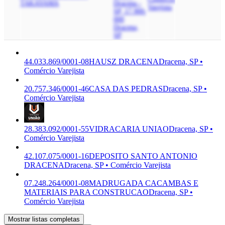
TAKAYAMA
Dracena -
Varejista
SP, 17.900-
000
Dracena,
SP
44.033.869/0001-08
HAUSZ DRACENA
Dracena, SP •
Comércio Varejista
20.757.346/0001-46
CASA DAS PEDRAS
Dracena, SP •
Comércio Varejista
28.383.092/0001-55
VIDRACARIA UNIAO
Dracena, SP •
Comércio Varejista
42.107.075/0001-16
DEPOSITO SANTO ANTONIO
DRACENA
Dracena, SP • Comércio Varejista
07.248.264/0001-08
MADRUGADA CACAMBAS E
MATERIAIS PARA CONSTRUCAO
Dracena, SP •
Comércio Varejista
Mostrar listas completas