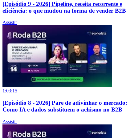
[Episódio 9 - 2026] Pipeline, receita recorrente e
eficiência: o que mudou na forma de vender B2B
Assistir
1:03:15
[Episódio 8 - 2026] Pare de adivinhar o mercado:
Como IA e dados substituem o achismo no B2B
Assistir