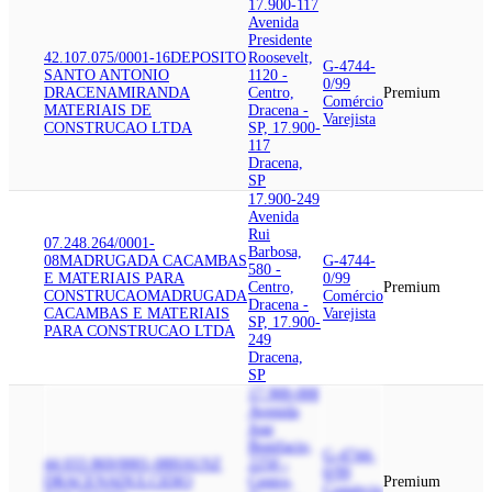
17.900-117
Avenida
Presidente
42.107.075/0001-16
DEPOSITO
Roosevelt,
G-4744-
SANTO ANTONIO
1120 -
0/99
DRACENA
MIRANDA
Centro,
Premium
Comércio
MATERIAIS DE
Dracena -
Varejista
CONSTRUCAO LTDA
SP, 17.900-
117
Dracena,
SP
17.900-249
Avenida
Rui
07.248.264/0001-
Barbosa,
08
MADRUGADA CACAMBAS
G-4744-
580 -
E MATERIAIS PARA
0/99
Centro,
Premium
CONSTRUCAO
MADRUGADA
Comércio
Dracena -
CACAMBAS E MATERIAIS
Varejista
SP, 17.900-
PARA CONSTRUCAO LTDA
249
Dracena,
SP
17.900-000
Avenida
Jose
Bonifacio,
G-4744-
44.033.869/0001-08
HAUSZ
2250 -
0/99
DRACENA
DULCIDIO
Centro,
Premium
Comércio