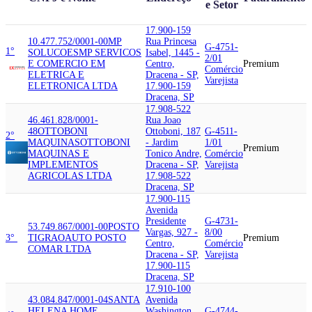
e Setor
17.900-159
10.477.752/0001-00
MP
Rua Princesa
G-4751-
1°
SOLUCOES
MP SERVICOS
Isabel, 1445 -
2/01
E COMERCIO EM
Centro,
Premium
Comércio
ELETRICA E
Dracena - SP,
Varejista
ELETRONICA LTDA
17.900-159
Dracena, SP
17.908-522
46.461.828/0001-
Rua Joao
48
OTTOBONI
Ottoboni, 187
G-4511-
2°
MAQUINAS
OTTOBONI
- Jardim
1/01
Premium
MAQUINAS E
Tonico Andre,
Comércio
IMPLEMENTOS
Dracena - SP,
Varejista
AGRICOLAS LTDA
17.908-522
Dracena, SP
17.900-115
Avenida
Presidente
G-4731-
53.749.867/0001-00
POSTO
Vargas, 927 -
8/00
3°
TIGRAO
AUTO POSTO
Premium
Centro,
Comércio
COMAR LTDA
Dracena - SP,
Varejista
17.900-115
Dracena, SP
17.910-100
43.084.847/0001-04
SANTA
Avenida
HELENA HOME
Washington
G-4744-