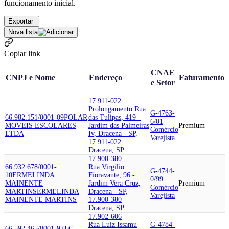
funcionamento inicial.
Exportar
Nova lista
Copiar link
CNAE
CNPJ e Nome
Endereço
Faturamento
e Setor
17.911-022
Prolongamento Rua
G-4763-
66.982.151/0001-09
POLAR
das Tulipas, 419 -
6/01
MOVEIS ESCOLARES
Jardim das Palmeiras
Premium
Comércio
LTDA
Iv, Dracena - SP,
Varejista
17.911-022
Dracena, SP
17.900-380
66.932.678/0001-
Rua Virgilio
G-4744-
10
ERMELINDA
Fioravante, 96 -
0/99
MAINENTE
Jardim Vera Cruz,
Premium
Comércio
MARTINS
ERMELINDA
Dracena - SP,
Varejista
MAINENTE MARTINS
17.900-380
Dracena, SP
17.902-606
Rua Luiz Issamu
G-4784-
66.592.465/0001-97
J C