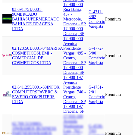
17.900-000
03.691.751/0001-
Rua Bahia,
G-4711-
90
MERCADO
457 -
3/02
BAHIA
SUPERMERCADO
Metropole,
Premium
Comércio
BAHIA DE DRACENA
Dracena - SP,
Varejista
LTDA
17.900-000
Dracena, SP
17.900-000
Avenida
02.128.561/0001-04
MARISA
Presidente
G-4772-
COSMETICOS
LEMI -
Vargas, 495 -
5/00
Premium
COMERCIAL DE
Centro,
Comércio
COSMETICOS LTDA
Dracena - SP,
Varejista
17.900-000
Dracena, SP
17.900-197
Avenida
02.641.255/0001-69
INFOX
Presidente
G-4751-
COMPUTERS
FAVERO &
Vargas, 740 -
2/01
Premium
FAVERO COMPUTERS
Centro,
Comércio
LTDA
Dracena - SP,
Varejista
17.900-197
Dracena, SP
17.910-100
Avenida
62.769.513/0001-
Washington
G-4530-
19
WRAMOS BUSINESS
Luiz, 762 -
7/03
PARTNERS
WRAMOS
Premium