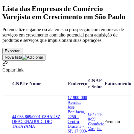
Lista das Empresas de Comércio
Varejista em Crescimento em São Paulo
Potencialize e ganhe escala em sua prospecção com empresas de
serviços em crescimento com alto potencial para aquisição de
produtos e serviços que impulsionam suas operações.
Exportar
Nova lista
Copiar link
CNAE
CNPJ e Nome
Endereço
Faturamento
e Setor
17.900-000
Avenida
Jose
Bonifacio,
G-4744-
44.033.869/0001-08
HAUSZ
2250 -
0/99
DRACENA
DULCIDIO
Centro,
Premium
Comércio
TAKAYAMA
Dracena -
Varejista
SP, 17.900-