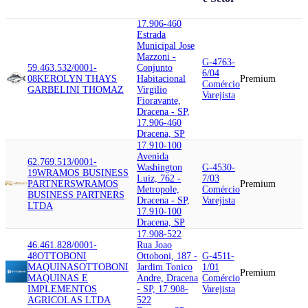
17.906-460
Estrada
Municipal Jose
Mazzoni -
G-4763-
59.463.532/0001-
Conjunto
6/04
08
KEROLYN THAYS
Habitacional
Premium
Comércio
GARBELINI THOMAZ
Virgilio
Varejista
Fioravante,
Dracena - SP,
17.906-460
Dracena, SP
17.910-100
Avenida
62.769.513/0001-
Washington
G-4530-
19
WRAMOS BUSINESS
Luiz, 762 -
7/03
PARTNERS
WRAMOS
Premium
Metropole,
Comércio
BUSINESS PARTNERS
Dracena - SP,
Varejista
LTDA
17.910-100
Dracena, SP
17.908-522
46.461.828/0001-
Rua Joao
48
OTTOBONI
Ottoboni, 187 -
G-4511-
MAQUINAS
OTTOBONI
Jardim Tonico
1/01
Premium
MAQUINAS E
Andre, Dracena
Comércio
IMPLEMENTOS
- SP, 17.908-
Varejista
AGRICOLAS LTDA
522