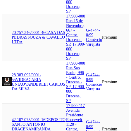
000
Dracena,
SP
17.900-000
Rua 15 de
Novembro,
667 -
G-4744-
20.757.346/0001-46
CASA DAS
Centro,
0/99
PEDRAS
SOUZA & CAVALLO
Premium
Dracena -
Comércio
LTDA
SP, 17.900-
Varejista
000
Dracena,
SP
17.900-000
Rua Sao
Paulo, 996
28.383.092/0001-
G-4744-
- Centro,
55
VIDRACARIA
0/99
Dracena -
Premium
UNIAO
VANDERLEI CARLOS
Comércio
SP, 17.900-
DA SILVA
Varejista
000
Dracena,
SP
17.900-117
Avenida
Presidente
42.107.075/0001-16
DEPOSITO
Roosevelt,
G-4744-
SANTO ANTONIO
1120 -
0/99
DRACENA
MIRANDA
Centro,
Premium