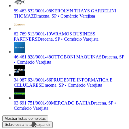
59.463.532/0001-08
KEROLYN THAYS GARBELINI
THOMAZ
Dracena, SP • Comércio Varejista
62.769.513/0001-19
WRAMOS BUSINESS
PARTNERS
Dracena, SP • Comércio Varejista
46.461.828/0001-48
OTTOBONI MAQUINAS
Dracena, SP
• Comércio Varejista
34.987.624/0001-66
PRUDENTE INFORMATICA E
CELULARES
Dracena, SP • Comércio Varejista
03.691.751/0001-90
MERCADO BAHIA
Dracena, SP •
Comércio Varejista
Mostrar listas completas
Sobre essa lista