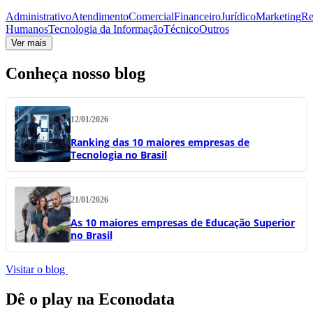
Administrativo
Atendimento
Comercial
Financeiro
Jurídico
Marketing
Re
Humanos
Tecnologia da Informação
Técnico
Outros
Ver mais
Conheça nosso blog
12/01/2026
Ranking das 10 maiores empresas de
Tecnologia no Brasil
21/01/2026
As 10 maiores empresas de Educação Superior
no Brasil
Visitar o blog
Dê o play na Econodata