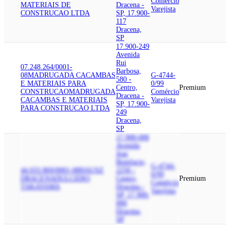
Comércio
MATERIAIS DE
Dracena -
Varejista
CONSTRUCAO LTDA
SP, 17.900-
117
Dracena,
SP
17.900-249
Avenida
Rui
07.248.264/0001-
Barbosa,
08
MADRUGADA CACAMBAS
G-4744-
580 -
E MATERIAIS PARA
0/99
Centro,
Premium
CONSTRUCAO
MADRUGADA
Comércio
Dracena -
CACAMBAS E MATERIAIS
Varejista
SP, 17.900-
PARA CONSTRUCAO LTDA
249
Dracena,
SP
17.900-000
Avenida
Jose
Bonifacio,
G-4744-
44.033.869/0001-08
HAUSZ
2250 -
0/99
DRACENA
DULCIDIO
Centro,
Premium
Comércio
TAKAYAMA
Dracena -
Varejista
SP, 17.900-
000
Dracena,
SP