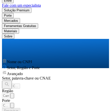
Entre
Fale com um especialista
Solução Premium
Porte
Mercados
Ferramentas Gratuitas
Materiais
Sobre
Nome ou CNPJ
Setor, Região e Porte
Avançado
Setor, palavra-chave ou CNAE
Região
Porte
Pesquisar