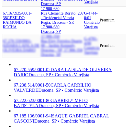
Varejista
Dracena, SP
17.900-680
67.167.935/0001-
Rua Clemente Rorato, 207
G-4744-
38
GEZILDO
- Residencial Vitoria
0/01
Premium
RAIMUNDO DA
Regia, Dracena - SP,
Comércio
ROCHA
17.900-680
Varejista
Dracena, SP
17.906-350
G-4781-
67.270.559/0001-
Rua Eloy Ferreira Duarte,
4/00
02
DARA LAISLA DE
88 - Jardim Kennedy,
Premium
Comércio
OLIVEIRA DARIO
Dracena - SP, 17.906-350
Varejista
Dracena, SP
67.270.559/0001-02
DARA LAISLA DE OLIVEIRA
DARIO
Dracena, SP • Comércio Varejista
67.238.514/0001-50
CARLA CARRILHO
VALVERDE
Dracena, SP • Comércio Varejista
67.222.623/0001-80
GABRIELY MELO
BATISTELA
Dracena, SP • Comércio Varejista
67.185.136/0001-94
ISAQUE GABRIEL CABRAL
CASCONI
Dracena, SP • Comércio Varejista