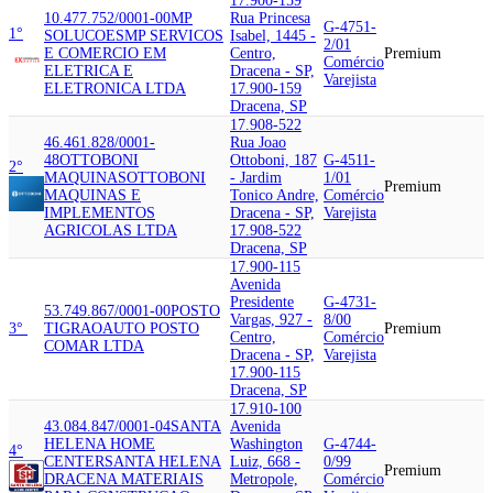
17.900-159
10.477.752/0001-00
MP
Rua Princesa
G-4751-
1°
SOLUCOES
MP SERVICOS
Isabel, 1445 -
2/01
E COMERCIO EM
Centro,
Premium
Comércio
ELETRICA E
Dracena - SP,
Varejista
ELETRONICA LTDA
17.900-159
Dracena, SP
17.908-522
46.461.828/0001-
Rua Joao
48
OTTOBONI
Ottoboni, 187
G-4511-
2°
MAQUINAS
OTTOBONI
- Jardim
1/01
Premium
MAQUINAS E
Tonico Andre,
Comércio
IMPLEMENTOS
Dracena - SP,
Varejista
AGRICOLAS LTDA
17.908-522
Dracena, SP
17.900-115
Avenida
Presidente
G-4731-
53.749.867/0001-00
POSTO
Vargas, 927 -
8/00
3°
TIGRAO
AUTO POSTO
Premium
Centro,
Comércio
COMAR LTDA
Dracena - SP,
Varejista
17.900-115
Dracena, SP
17.910-100
43.084.847/0001-04
SANTA
Avenida
HELENA HOME
Washington
G-4744-
4°
CENTER
SANTA HELENA
Luiz, 668 -
0/99
Premium
DRACENA MATERIAIS
Metropole,
Comércio