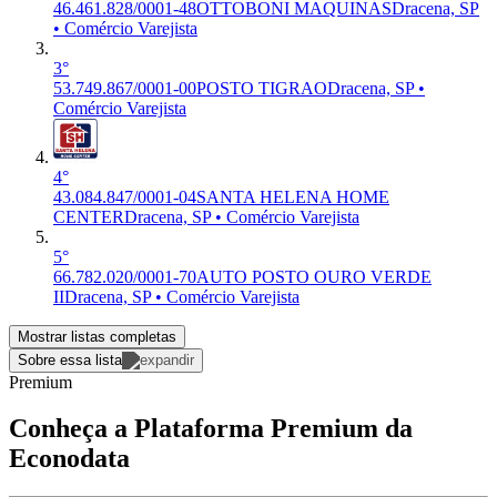
46.461.828/0001-48
OTTOBONI MAQUINAS
Dracena, SP
• Comércio Varejista
3°
53.749.867/0001-00
POSTO TIGRAO
Dracena, SP •
Comércio Varejista
4°
43.084.847/0001-04
SANTA HELENA HOME
CENTER
Dracena, SP • Comércio Varejista
5°
66.782.020/0001-70
AUTO POSTO OURO VERDE
II
Dracena, SP • Comércio Varejista
Mostrar listas completas
Sobre essa lista
Premium
Conheça a Plataforma Premium da
Econodata