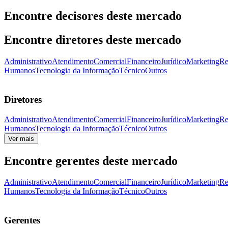
Encontre decisores deste mercado
Encontre diretores deste mercado
Administrativo
Atendimento
Comercial
Financeiro
Jurídico
Marketing
Re
Humanos
Tecnologia da Informação
Técnico
Outros
Diretores
Administrativo
Atendimento
Comercial
Financeiro
Jurídico
Marketing
Re
Humanos
Tecnologia da Informação
Técnico
Outros
Ver mais
Encontre gerentes deste mercado
Administrativo
Atendimento
Comercial
Financeiro
Jurídico
Marketing
Re
Humanos
Tecnologia da Informação
Técnico
Outros
Gerentes