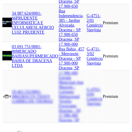
Dracena, SP
17.900-650
Rua
34.987.624/0001-
Independencia,
G-4751-
66
PRUDENTE
385 - Jardim
2/01
INFORMATICA E
Premium
Alvorada,
Comércio
CELULARES
LAERCIO
Dracena - SP,
Varejista
LUIZ PRUDENTE
17.900-650
Dracena, SP
17.900-000
03.691.751/0001-
Rua Bahia, 457
G-4711-
90
MERCADO
- Metropole,
3/02
BAHIA
SUPERMERCADO
Premium
Dracena - SP,
Comércio
BAHIA DE DRACENA
17.900-000
Varejista
LTDA
Dracena, SP
17.906-460
Estrada
Municipal Jose
Mazzoni -
G-4763-
59.463.532/0001-
Conjunto
6/04
08
KEROLYN THAYS
Habitacional
Premium
Comércio
GARBELINI THOMAZ
Virgilio
Varejista
Fioravante,
Dracena - SP,
17.906-460
Dracena, SP