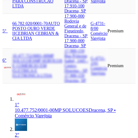
PARA CONSTRUCAO
Dracena - SP,
Varejista
LTDA
17.910-100
Dracena, SP
17.900-000
Rodovia
66.782.020/0001-70
AUTO
G-4731-
General e de
POSTO OURO VERDE
8/00
5°
Figueiredo,
Premium
II
CEBRIAN CEBRIAN &
Comércio
Dracena - SP,
CIA LTDA
Varejista
17.900-000
Dracena, SP
17.900-159
10.477.752/0001-00
MP
Rua Princesa
G-4751-
6°
SOLUCOES
MP SERVICOS
Isabel, 1445 -
2/01
E COMERCIO EM
Centro,
Premium
Comércio
ELETRICA E
Dracena - SP,
Varejista
ELETRONICA LTDA
17.900-159
Dracena, SP
1°
10.477.752/0001-00
MP SOLUCOES
Dracena, SP •
Comércio Varejista
2°