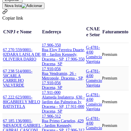
Nova lista
Copiar link
CNAE
CNPJ e Nome
Endereço
Faturamento
e Setor
17.906-350
G-4781-
67.270.559/0001-
Rua Eloy Ferreira Duarte,
4/00
02
DARA LAISLA DE
88 - Jardim Kennedy,
Premium
Comércio
OLIVEIRA DARIO
Dracena - SP, 17.906-350
Varejista
Dracena, SP
17.910-056
67.238.514/0001-
G-4781-
Rua Vendramin, 26 -
50
CARLA
4/00
Metropole, Dracena - SP,
Premium
CARRILHO
Comércio
17.910-056
VALVERDE
Varejista
Dracena, SP
17.911-000
G-4781-
67.222.623/0001-
Alameda Inglaterra, 630 -
4/00
80
GABRIELY MELO
Jardim das Palmeiras Iv,
Premium
Comércio
BATISTELA
Dracena - SP, 17.911-000
Varejista
Dracena, SP
17.906-312
G-4781-
67.185.136/0001-
Rua Primo Carnelos, 429
4/00
94
ISAQUE GABRIEL
- Jardim Kennedy,
Premium
Comércio
CABRAL CASCONI
Dracena - SP, 17.906-312