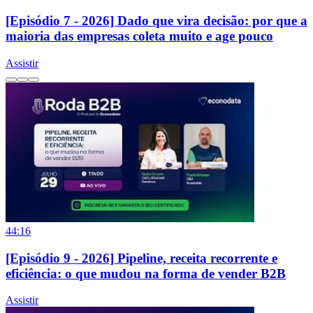
[Episódio 7 - 2026] Dado que vira decisão: por que a
maioria das empresas coleta muito e age pouco
Assistir
44:16
[Episódio 9 - 2026] Pipeline, receita recorrente e
eficiência: o que mudou na forma de vender B2B
Assistir