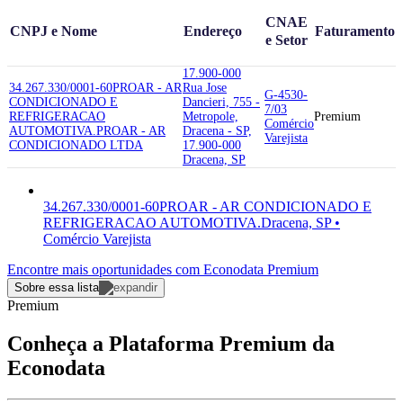
CNAE
CNPJ e Nome
Endereço
Faturamento
e Setor
17.900-000
34.267.330/0001-60
PROAR - AR
Rua Jose
G-4530-
CONDICIONADO E
Dancieri, 755 -
7/03
REFRIGERACAO
Metropole,
Premium
Comércio
AUTOMOTIVA.
PROAR - AR
Dracena - SP,
Varejista
CONDICIONADO LTDA
17.900-000
Dracena, SP
34.267.330/0001-60
PROAR - AR CONDICIONADO E
REFRIGERACAO AUTOMOTIVA.
Dracena, SP •
Comércio Varejista
Encontre mais oportunidades com Econodata Premium
Sobre essa lista
Premium
Conheça a Plataforma Premium da
Econodata