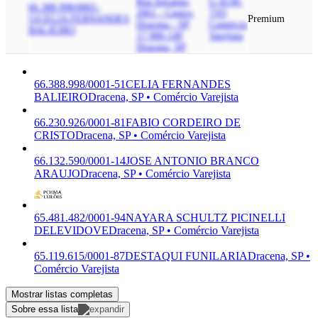
Rua Ipiranga,
G-4530-
66.388.998/0001-
2061 - Centro,
7/03
51
CELIA FERNANDES
Premium
Dracena - SP,
Comércio
BALIEIRO
17.900-149
Varejista
Dracena, SP
66.388.998/0001-51
CELIA FERNANDES
BALIEIRO
Dracena, SP • Comércio Varejista
66.230.926/0001-81
FABIO CORDEIRO DE
CRISTO
Dracena, SP • Comércio Varejista
66.132.590/0001-14
JOSE ANTONIO BRANCO
ARAUJO
Dracena, SP • Comércio Varejista
65.481.482/0001-94
NAYARA SCHULTZ PICINELLI
DELEVIDOVE
Dracena, SP • Comércio Varejista
65.119.615/0001-87
DESTAQUI FUNILARIA
Dracena, SP •
Comércio Varejista
Mostrar listas completas
Sobre essa lista