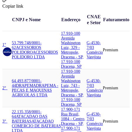
Copiar link
CNAE
CNPJ e Nome
Endereço
Faturamento
e Setor
17.910-100
Avenida
53.799.748/0001-
Washington
G-4530-
1°
62
ACESSORIOS
Luiz, 329 -
7/03
Premium
POLIDORO
ACESSORIOS
Metropole,
Comércio
POLIDORO LTDA
Dracena - SP,
Varejista
17.910-100
Dracena, SP
17.910-100
Avenida
64.493.877/0001-
Washington
G-4530-
44
DRAPEMA
DRAPEMA -
Luiz, 743 -
7/03
2°
Premium
PECAS E MAQUINAS
Metropole,
Comércio
AGRICOLAS LTDA
Dracena - SP,
Varejista
17.910-100
Dracena, SP
17.900-171
22.135.358/0001-
Rua Brasil,
G-4530-
64
ATACADAO DAS
1084 - Centro,
7/03
3°
BATERIAS
ATACADAO
Premium
Dracena - SP,
Comércio
COMERCIO DE BATERIAS
17.900-171
Varejista
LTDA