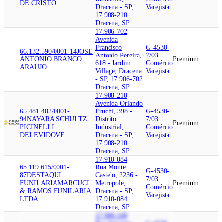
DE CRISTO
Dracena - SP,
Varejista
17.908-210
Dracena, SP
17.906-702
Avenida
Francisco
G-4530-
66.132.590/0001-14
JOSE
Antonio Pereira,
7/03
ANTONIO BRANCO
Premium
618 - Jardim
Comércio
ARAUJO
Village, Dracena
Varejista
- SP, 17.906-702
Dracena, SP
17.908-210
Avenida Orlando
65.481.482/0001-
Fruchi, 398 -
G-4530-
94
NAYARA SCHULTZ
Distrito
7/03
Premium
PICINELLI
Industrial,
Comércio
DELEVIDOVE
Dracena - SP,
Varejista
17.908-210
Dracena, SP
17.910-084
65.119.615/0001-
Rua Monte
G-4530-
87
DESTAQUI
Castelo, 2236 -
7/03
FUNILARIA
MARCUCI
Metropole,
Premium
Comércio
& RAMOS FUNILARIA
Dracena - SP,
Varejista
LTDA
17.910-084
Dracena, SP
17.900-149