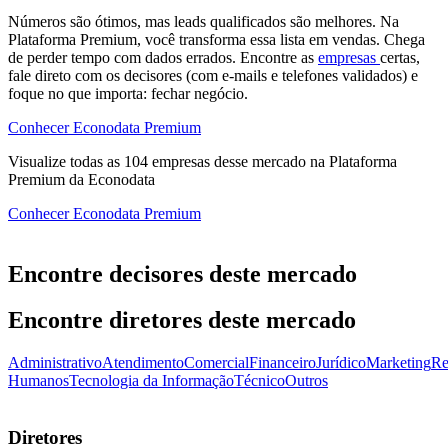
Números são ótimos, mas leads qualificados são melhores. Na
Plataforma Premium, você transforma essa lista em vendas. Chega
de perder tempo com dados errados. Encontre as
empresas
certas,
fale direto com os decisores (com e-mails e telefones validados) e
foque no que importa: fechar negócio.
Conhecer Econodata Premium
Visualize todas as
104
empresas
desse mercado na Plataforma
Premium da Econodata
Conhecer Econodata Premium
Encontre decisores deste mercado
Encontre diretores deste mercado
Administrativo
Atendimento
Comercial
Financeiro
Jurídico
Marketing
Re
Humanos
Tecnologia da Informação
Técnico
Outros
Diretores