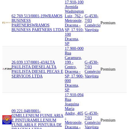
17.910-100
Avenida
Washington
62.769.513/0001-19
WRAMOS
Luiz, 762 -
G-4530-
BUSINESS
Metropole,
7/03
Premium
PARTNERS
WRAMOS
Dracena -
Comércio
BUSINESS PARTNERS LTDA
SP, 17.910-
Varejista
100
Dracena,
SP
17.900-000
Rua
Caramuru,
26.039.137/0001-43
ALTA
199 -
G-4530-
PAULISTA DIESEL
ALTA
Centro,
7/03
Premium
PAULISTA DIESEL PECAS E
Dracena -
Comércio
SERVICOS LTDA
SP, 17.900-
Varejista
000
Dracena,
SP
17.910-094
Rua
Joaquina
Maria
09.221.048/0001-
Andre, 405
G-4530-
02
MILLENIUM FUINILARIA
-
7/03
E PINTURA
MILLENIUM
Premium
Metropole,
Comércio
FUNILARIA E PINTURA DE
Dracena -
Varejista