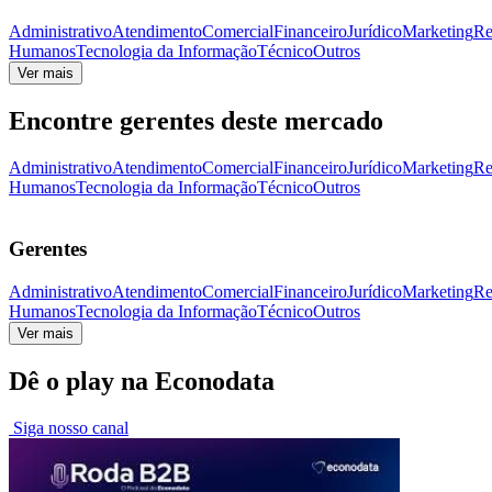
Administrativo
Atendimento
Comercial
Financeiro
Jurídico
Marketing
Re
Humanos
Tecnologia da Informação
Técnico
Outros
Ver mais
Encontre gerentes deste mercado
Administrativo
Atendimento
Comercial
Financeiro
Jurídico
Marketing
Re
Humanos
Tecnologia da Informação
Técnico
Outros
Gerentes
Administrativo
Atendimento
Comercial
Financeiro
Jurídico
Marketing
Re
Humanos
Tecnologia da Informação
Técnico
Outros
Ver mais
Dê o play na Econodata
Siga nosso canal