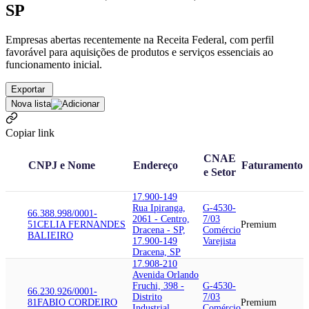
SP
Empresas abertas recentemente na Receita Federal, com perfil
favorável para aquisições de produtos e serviços essenciais ao
funcionamento inicial.
Exportar
Nova lista
Copiar link
CNAE
CNPJ e Nome
Endereço
Faturamento
e Setor
17.900-149
Rua Ipiranga,
G-4530-
66.388.998/0001-
2061 - Centro,
7/03
51
CELIA FERNANDES
Premium
Dracena - SP,
Comércio
BALIEIRO
17.900-149
Varejista
Dracena, SP
17.908-210
Avenida Orlando
Fruchi, 398 -
G-4530-
66.230.926/0001-
Distrito
7/03
81
FABIO CORDEIRO
Premium
Industrial,
Comércio