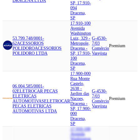
DRACENA LTDA
SP, 17.910-
094
Dracena,
SP
17.910-100
Avenida
Washington
53.799.748/0001-
Luiz, 329 -
G-4530-
62
ACESSORIOS
Metropole,
7/03
Premium
POLIDORO
ACESSORIOS
Dracena -
Comércio
POLIDORO LTDA
SP, 17.910-
Varejista
100
Dracena,
SP
17.900-000
Rua Monte
Castelo,
06.004.585/0001-
2638 -
02
ELETROCAR PECAS
G-4530-
Jardim das
ELETRICAS
7/03
Nacoes,
Premium
AUTOMOTIVAS
ELETROCAR
Comércio
Dracena -
PECAS ELETRICAS
Varejista
SP, 17.900-
AUTOMOTIVAS LTDA
000
Dracena,
SP
17.910-100
Avenida
Washington