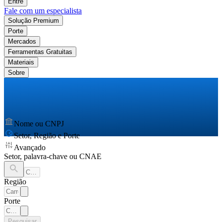
Entre
Fale com um especialista
Solução Premium
Porte
Mercados
Ferramentas Gratuitas
Materiais
Sobre
Nome ou CNPJ
Setor, Região e Porte
Avançado
Setor, palavra-chave ou CNAE
Região
Porte
Pesquisar