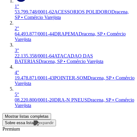
1°
53.799.748/0001-62
ACESSORIOS POLIDORO
Dracena,
SP • Comércio Varejista
2°
64.493.877/0001-44
DRAPEMA
Dracena, SP • Comércio
Varejista
3°
22.135.358/0001-64
ATACADAO DAS
BATERIAS
Dracena, SP • Comércio Varejista
4°
19.478.871/0001-43
POINTER-SOM
Dracena, SP • Comércio
Varejista
5°
08.220.800/0001-20
DRA-N PNEUS
Dracena, SP • Comércio
Varejista
Mostrar listas completas
Sobre essa lista
Premium