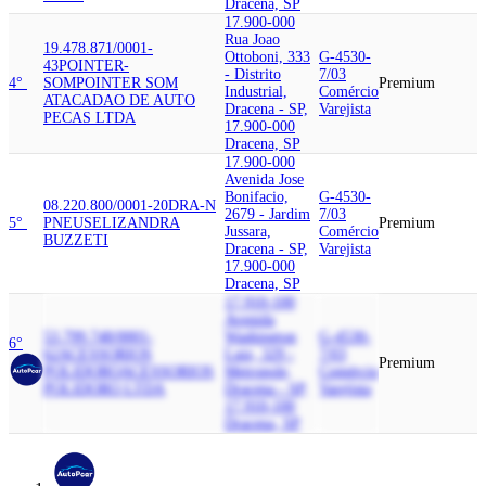
Dracena, SP
17.900-000
Rua Joao
19.478.871/0001-
Ottoboni, 333
G-4530-
43
POINTER-
- Distrito
7/03
4°
SOM
POINTER SOM
Premium
Industrial,
Comércio
ATACADAO DE AUTO
Dracena - SP,
Varejista
PECAS LTDA
17.900-000
Dracena, SP
17.900-000
Avenida Jose
Bonifacio,
G-4530-
08.220.800/0001-20
DRA-N
2679 - Jardim
7/03
5°
PNEUS
ELIZANDRA
Premium
Jussara,
Comércio
BUZZETI
Dracena - SP,
Varejista
17.900-000
Dracena, SP
17.910-100
Avenida
53.799.748/0001-
Washington
G-4530-
6°
62
ACESSORIOS
Luiz, 329 -
7/03
Premium
POLIDORO
ACESSORIOS
Metropole,
Comércio
POLIDORO LTDA
Dracena - SP,
Varejista
17.910-100
Dracena, SP