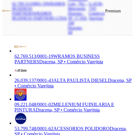
62.769.513/0001-19
WRAMOS
Luiz, 762 -
G-4530-
BUSINESS
Metropole,
7/03
Premium
PARTNERS
WRAMOS
Dracena -
Comércio
BUSINESS PARTNERS LTDA
SP, 17.910-
Varejista
100
Dracena,
SP
62.769.513/0001-19
WRAMOS BUSINESS
PARTNERS
Dracena, SP • Comércio Varejista
26.039.137/0001-43
ALTA PAULISTA DIESEL
Dracena, SP
• Comércio Varejista
09.221.048/0001-02
MILLENIUM FUINILARIA E
PINTURA
Dracena, SP • Comércio Varejista
53.799.748/0001-62
ACESSORIOS POLIDORO
Dracena,
SP • Comércio Varejista