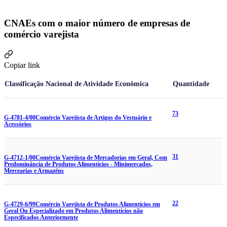
CNAEs com o maior número de empresas de
comércio varejista
Copiar link
Classificação Nacional de Atividade Econômica
Quantidade
73
G-4781-4/00
Comércio Varejista de Artigos do Vestuário e
Acessórios
31
G-4712-1/00
Comércio Varejista de Mercadorias em Geral, Com
Predominância de Produtos Alimentícios - Minimercados,
Mercearias e Armazéns
22
G-4729-6/99
Comércio Varejista de Produtos Alimentícios em
Geral Ou Especializado em Produtos Alimentícios não
Especificados Anteriormente