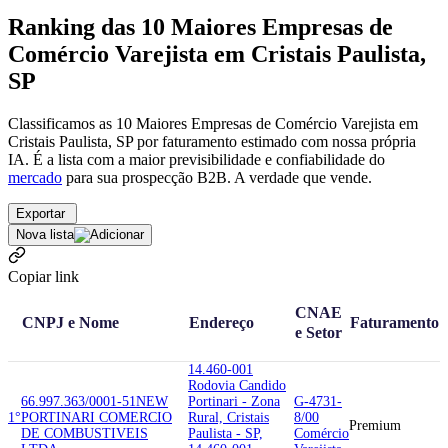
Ranking das 10 Maiores Empresas de
Comércio Varejista em Cristais Paulista,
SP
Classificamos as 10 Maiores Empresas de Comércio Varejista em
Cristais Paulista, SP por faturamento estimado com nossa própria
IA. É a lista com a maior previsibilidade e confiabilidade
do
mercado
para sua prospecção B2B. A verdade que vende.
Exportar
Nova lista
Copiar link
CNAE
CNPJ e Nome
Endereço
Faturamento
e Setor
14.460-001
Rodovia Candido
66.997.363/0001-51
NEW
Portinari - Zona
G-4731-
1°
PORTINARI COMERCIO
Rural, Cristais
8/00
Premium
DE COMBUSTIVEIS
Paulista - SP,
Comércio