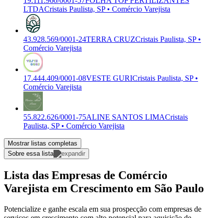
19.111.960/0001-57
FOLHA TOP FERTILIZANTES
LTDA
Cristais Paulista, SP • Comércio Varejista
43.928.569/0001-24
TERRA CRUZ
Cristais Paulista, SP •
Comércio Varejista
17.444.409/0001-08
VESTE GURI
Cristais Paulista, SP •
Comércio Varejista
55.822.626/0001-75
ALINE SANTOS LIMA
Cristais
Paulista, SP • Comércio Varejista
Mostrar listas completas
Sobre essa lista
Lista das Empresas de Comércio
Varejista em Crescimento em São Paulo
Potencialize e ganhe escala em sua prospecção com empresas de
serviços em crescimento com alto potencial para aquisição de