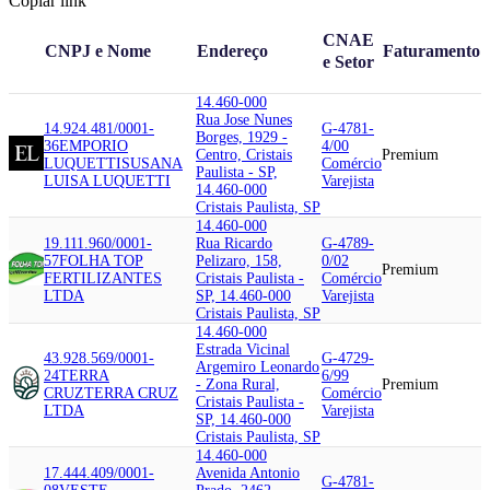
Copiar link
CNAE
CNPJ e Nome
Endereço
Faturamento
e Setor
14.460-000
Rua Jose Nunes
14.924.481/0001-
G-4781-
Borges, 1929 -
36
EMPORIO
4/00
Centro, Cristais
Premium
LUQUETTI
SUSANA
Comércio
Paulista - SP,
LUISA LUQUETTI
Varejista
14.460-000
Cristais Paulista, SP
14.460-000
19.111.960/0001-
Rua Ricardo
G-4789-
57
FOLHA TOP
Pelizaro, 158,
0/02
Premium
FERTILIZANTES
Cristais Paulista -
Comércio
LTDA
SP, 14.460-000
Varejista
Cristais Paulista, SP
14.460-000
Estrada Vicinal
43.928.569/0001-
G-4729-
Argemiro Leonardo
24
TERRA
6/99
- Zona Rural,
Premium
CRUZ
TERRA CRUZ
Comércio
Cristais Paulista -
LTDA
Varejista
SP, 14.460-000
Cristais Paulista, SP
14.460-000
17.444.409/0001-
Avenida Antonio
G-4781-