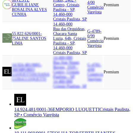
08
VESTE
Prado, 2462 -
4/00
GURI
LILIANE
Centro, Cristais
Premium
Comércio
ROSALINA ALVES
Paulista - SP,
Varejista
CUNHA
14.460-000
Cristais Paulista, SP
14.460-000
Rua das Orquideas,
G-4789-
55.822.626/0001-
Chacara Santa
0/99
75
ALINE SANTOS
Luzia, 64b, Cristais
Premium
Comércio
LIMA
Paulista - SP,
Varejista
14.460-000
Cristais Paulista, SP
14.460-000
Rua Jose Nunes
14.924.481/0001-
G-4781-
Borges, 1929 -
36
EMPORIO
4/00
Centro, Cristais
Premium
LUQUETTI
SUSANA
Comércio
Paulista - SP,
LUISA LUQUETTI
Varejista
14.460-000
Cristais Paulista, SP
14.924.481/0001-36
EMPORIO LUQUETTI
Cristais Paulista,
SP • Comércio Varejista