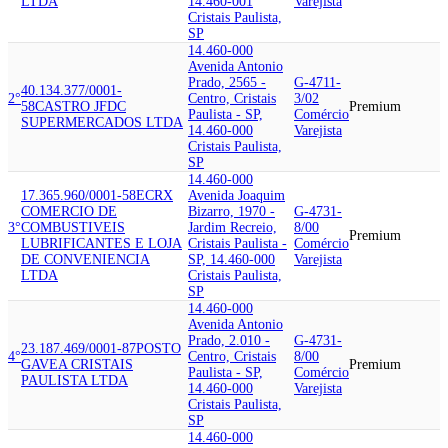
LTDA
14.460-001
Varejista
Cristais Paulista,
SP
14.460-000
Avenida Antonio
Prado, 2565 -
G-4711-
40.134.377/0001-
2°
Centro, Cristais
3/02
58
CASTRO JFDC
Premium
Paulista - SP,
Comércio
SUPERMERCADOS LTDA
14.460-000
Varejista
Cristais Paulista,
SP
14.460-000
17.365.960/0001-58
ECRX
Avenida Joaquim
COMERCIO DE
Bizarro, 1970 -
G-4731-
3°
COMBUSTIVEIS
Jardim Recreio,
8/00
Premium
LUBRIFICANTES E LOJA
Cristais Paulista -
Comércio
DE CONVENIENCIA
SP, 14.460-000
Varejista
LTDA
Cristais Paulista,
SP
14.460-000
Avenida Antonio
Prado, 2.010 -
G-4731-
23.187.469/0001-87
POSTO
4°
Centro, Cristais
8/00
GAVEA CRISTAIS
Premium
Paulista - SP,
Comércio
PAULISTA LTDA
14.460-000
Varejista
Cristais Paulista,
SP
14.460-000