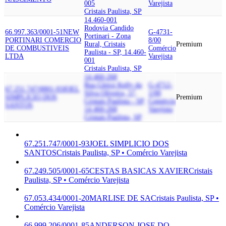
005
Varejista
Cristais Paulista, SP
14.460-001
Rodovia Candido
66.997.363/0001-51
NEW
G-4731-
Portinari - Zona
PORTINARI COMERCIO
8/00
Rural, Cristais
Premium
DE COMBUSTIVEIS
Comércio
Paulista - SP, 14.460-
LTDA
Varejista
001
Cristais Paulista, SP
14.460-268
Rua Gleice Kelly da
G-4712-
67.251.747/0001-93
JOEL
Silva Oliveira, 57,
1/00
SIMPLICIO DOS
Premium
Cristais Paulista - SP,
Comércio
SANTOS
14.460-268
Varejista
Cristais Paulista, SP
67.251.747/0001-93
JOEL SIMPLICIO DOS
SANTOS
Cristais Paulista, SP • Comércio Varejista
67.249.505/0001-65
CESTAS BASICAS XAVIER
Cristais
Paulista, SP • Comércio Varejista
67.053.434/0001-20
MARLISE DE SA
Cristais Paulista, SP •
Comércio Varejista
66.999.206/0001-85
ANDERSON JOSE DO