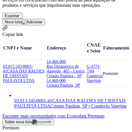
produtos e serviços que impulsionam suas operações.
Exportar
Nova lista
Copiar link
CNAE
CNPJ e Nome
Endereço
Faturamento
e Setor
14.460-000
03.013.245/0001-
Rua Dinamerico de
G-4771-
41
CASA DAS RACOES
Azevedo, 465 - Centro,
7/04
Premium
DE CRISTAIS
Cristais Paulista - SP,
Comércio
PAULISTA LTDA
14.460-000
Varejista
Cristais Paulista, SP
03.013.245/0001-41
CASA DAS RACOES DE CRISTAIS
PAULISTA LTDA
Cristais Paulista, SP • Comércio Varejista
Encontre mais oportunidades com Econodata Premium
Sobre essa lista
Premium