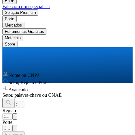
Entre
Fale com um especialista
Solução Premium
Porte
Mercados
Ferramentas Gratuitas
Materiais
Sobre
Nome ou CNPJ
Setor, Região e Porte
Avançado
Setor, palavra-chave ou CNAE
Região
Porte
Pesquisar