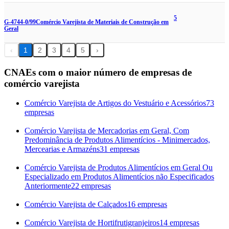
5
G-4744-0/99
Comércio Varejista de Materiais de Construção em
Geral
‹
1
2
3
4
5
›
CNAEs com o maior número de empresas de
comércio varejista
Comércio Varejista de Artigos do Vestuário e Acessórios
73
empresas
Comércio Varejista de Mercadorias em Geral, Com
Predominância de Produtos Alimentícios - Minimercados,
Mercearias e Armazéns
31 empresas
Comércio Varejista de Produtos Alimentícios em Geral Ou
Especializado em Produtos Alimentícios não Especificados
Anteriormente
22 empresas
Comércio Varejista de Calçados
16 empresas
Comércio Varejista de Hortifrutigranjeiros
14 empresas