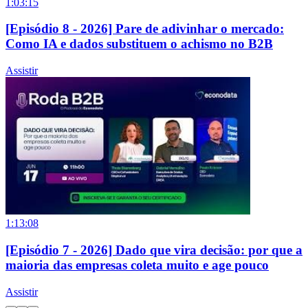
1:03:15
[Episódio 8 - 2026] Pare de adivinhar o mercado:
Como IA e dados substituem o achismo no B2B
Assistir
1:13:08
[Episódio 7 - 2026] Dado que vira decisão: por que a
maioria das empresas coleta muito e age pouco
Assistir