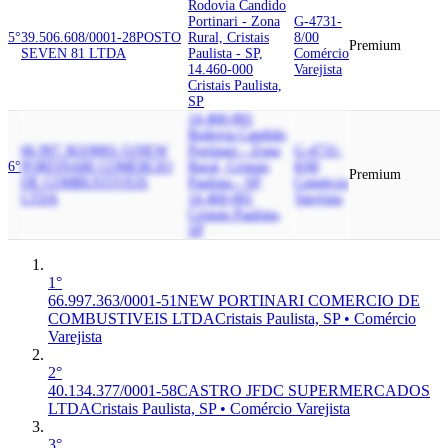
Rodovia Candido
Portinari - Zona
G-4731-
5°
39.506.608/0001-28
POSTO
Rural, Cristais
8/00
Premium
SEVEN 81 LTDA
Paulista - SP,
Comércio
14.460-000
Varejista
Cristais Paulista,
SP
14.460-001
Rodovia Candido
66.997.363/0001-51
NEW
Portinari - Zona
G-4731-
6°
PORTINARI COMERCIO
Rural, Cristais
8/00
Premium
DE COMBUSTIVEIS
Paulista - SP,
Comércio
LTDA
14.460-001
Varejista
Cristais Paulista,
SP
1°
66.997.363/0001-51
NEW PORTINARI COMERCIO DE
COMBUSTIVEIS LTDA
Cristais Paulista, SP • Comércio
Varejista
2°
40.134.377/0001-58
CASTRO JFDC SUPERMERCADOS
LTDA
Cristais Paulista, SP • Comércio Varejista
3°