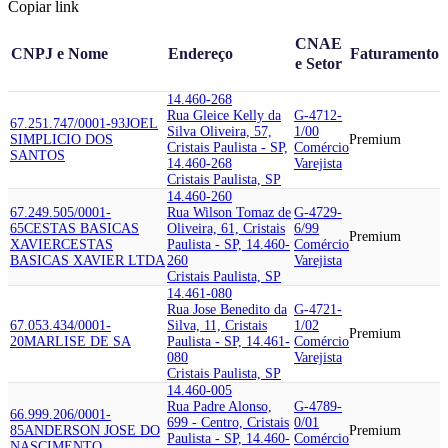
Copiar link
CNAE
CNPJ e Nome
Endereço
Faturamento
e Setor
14.460-268
Rua Gleice Kelly da
G-4712-
67.251.747/0001-93
JOEL
Silva Oliveira, 57,
1/00
SIMPLICIO DOS
Premium
Cristais Paulista - SP,
Comércio
SANTOS
14.460-268
Varejista
Cristais Paulista, SP
14.460-260
67.249.505/0001-
Rua Wilson Tomaz de
G-4729-
65
CESTAS BASICAS
Oliveira, 61, Cristais
6/99
Premium
XAVIER
CESTAS
Paulista - SP, 14.460-
Comércio
BASICAS XAVIER LTDA
260
Varejista
Cristais Paulista, SP
14.461-080
Rua Jose Benedito da
G-4721-
67.053.434/0001-
Silva, 11, Cristais
1/02
Premium
20
MARLISE DE SA
Paulista - SP, 14.461-
Comércio
080
Varejista
Cristais Paulista, SP
14.460-005
Rua Padre Alonso,
G-4789-
66.999.206/0001-
699 - Centro, Cristais
0/01
85
ANDERSON JOSE DO
Premium
Paulista - SP, 14.460-
Comércio
NASCIMENTO