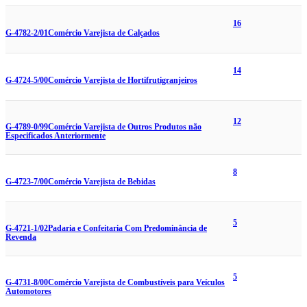
16
G-4782-2/01
Comércio Varejista de Calçados
14
G-4724-5/00
Comércio Varejista de Hortifrutigranjeiros
12
G-4789-0/99
Comércio Varejista de Outros Produtos não
Especificados Anteriormente
8
G-4723-7/00
Comércio Varejista de Bebidas
5
G-4721-1/02
Padaria e Confeitaria Com Predominância de
Revenda
5
G-4731-8/00
Comércio Varejista de Combustíveis para Veículos
Automotores