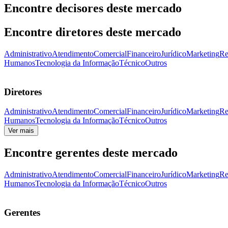
Encontre decisores deste mercado
Encontre diretores deste mercado
Administrativo
Atendimento
Comercial
Financeiro
Jurídico
Marketing
Re
Humanos
Tecnologia da Informação
Técnico
Outros
Diretores
Administrativo
Atendimento
Comercial
Financeiro
Jurídico
Marketing
Re
Humanos
Tecnologia da Informação
Técnico
Outros
Ver mais
Encontre gerentes deste mercado
Administrativo
Atendimento
Comercial
Financeiro
Jurídico
Marketing
Re
Humanos
Tecnologia da Informação
Técnico
Outros
Gerentes