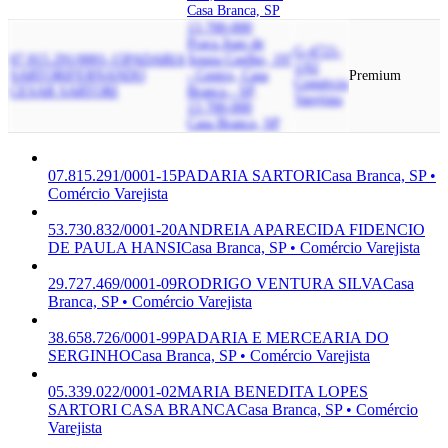
Casa Branca, SP
13.700-000
Praça Joao de
G-4721-
07.815.291/0001-15
PADARIA
Souza Coelho, 197
1/02
SARTORI
FERNANDO
- Centro, Casa
Premium
Comércio
CESAR SARTORI
Branca - SP,
Varejista
13.700-000
Casa Branca, SP
07.815.291/0001-15
PADARIA SARTORI
Casa Branca, SP •
Comércio Varejista
53.730.832/0001-20
ANDREIA APARECIDA FIDENCIO
DE PAULA HANSI
Casa Branca, SP • Comércio Varejista
29.727.469/0001-09
RODRIGO VENTURA SILVA
Casa
Branca, SP • Comércio Varejista
38.658.726/0001-99
PADARIA E MERCEARIA DO
SERGINHO
Casa Branca, SP • Comércio Varejista
05.339.022/0001-02
MARIA BENEDITA LOPES
SARTORI CASA BRANCA
Casa Branca, SP • Comércio
Varejista