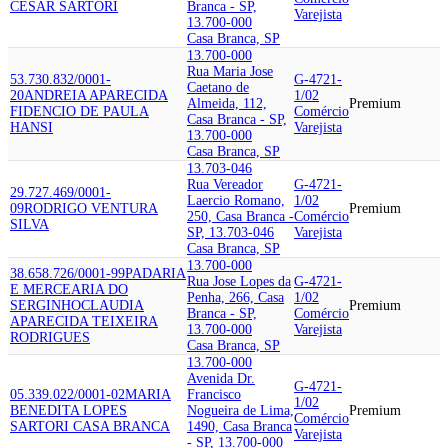
CESAR SARTORI
Branca - SP,
Varejista
13.700-000
Casa Branca, SP
13.700-000
Rua Maria Jose
53.730.832/0001-
G-4721-
Caetano de
20
ANDREIA APARECIDA
1/02
Almeida, 112,
Premium
FIDENCIO DE PAULA
Comércio
Casa Branca - SP,
HANSI
Varejista
13.700-000
Casa Branca, SP
13.703-046
Rua Vereador
G-4721-
29.727.469/0001-
Laercio Romano,
1/02
09
RODRIGO VENTURA
Premium
250, Casa Branca -
Comércio
SILVA
SP, 13.703-046
Varejista
Casa Branca, SP
13.700-000
38.658.726/0001-99
PADARIA
Rua Jose Lopes da
G-4721-
E MERCEARIA DO
Penha, 266, Casa
1/02
SERGINHO
CLAUDIA
Premium
Branca - SP,
Comércio
APARECIDA TEIXEIRA
13.700-000
Varejista
RODRIGUES
Casa Branca, SP
13.700-000
Avenida Dr.
G-4721-
05.339.022/0001-02
MARIA
Francisco
1/02
BENEDITA LOPES
Nogueira de Lima,
Premium
Comércio
SARTORI CASA BRANCA
1490, Casa Branca
Varejista
- SP, 13.700-000