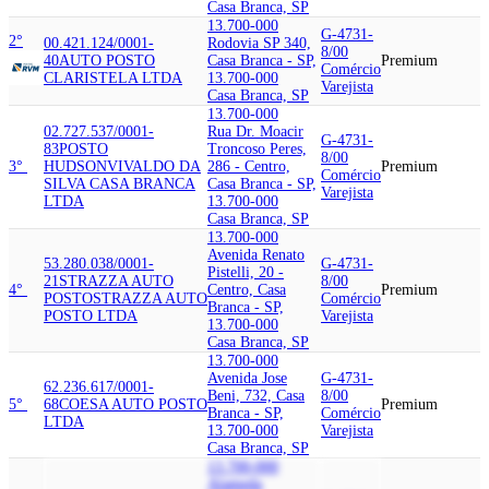
Casa Branca, SP
13.700-000
G-4731-
2°
00.421.124/0001-
Rodovia SP 340,
8/00
40
AUTO POSTO
Casa Branca - SP,
Premium
Comércio
CLARISTELA LTDA
13.700-000
Varejista
Casa Branca, SP
13.700-000
02.727.537/0001-
Rua Dr. Moacir
G-4731-
83
POSTO
Troncoso Peres,
8/00
3°
HUDSON
VIVALDO DA
286 - Centro,
Premium
Comércio
SILVA CASA BRANCA
Casa Branca - SP,
Varejista
LTDA
13.700-000
Casa Branca, SP
13.700-000
Avenida Renato
53.280.038/0001-
G-4731-
Pistelli, 20 -
21
STRAZZA AUTO
8/00
4°
Centro, Casa
Premium
POSTO
STRAZZA AUTO
Comércio
Branca - SP,
POSTO LTDA
Varejista
13.700-000
Casa Branca, SP
13.700-000
Avenida Jose
G-4731-
62.236.617/0001-
Beni, 732, Casa
8/00
5°
68
COESA AUTO POSTO
Premium
Branca - SP,
Comércio
LTDA
13.700-000
Varejista
Casa Branca, SP
13.700-000
Alameda