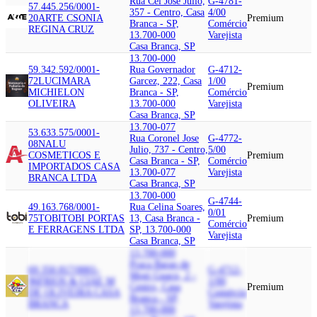
Rua Cel Jose Julio,
G-4781-
57.445.256/0001-
357 - Centro, Casa
4/00
20
ARTE C
SONIA
Premium
Branca - SP,
Comércio
REGINA CRUZ
13.700-000
Varejista
Casa Branca, SP
13.700-000
59.342.592/0001-
Rua Governador
G-4712-
72
LUCIMARA
Garcez, 222, Casa
1/00
Premium
MICHIELON
Branca - SP,
Comércio
OLIVEIRA
13.700-000
Varejista
Casa Branca, SP
13.700-077
53.633.575/0001-
Rua Coronel Jose
G-4772-
08
NALU
Julio, 737 - Centro,
5/00
COSMETICOS E
Premium
Casa Branca - SP,
Comércio
IMPORTADOS CASA
13.700-077
Varejista
BRANCA LTDA
Casa Branca, SP
13.700-000
G-4744-
49.163.768/0001-
Rua Celina Soares,
0/01
75
TOBI
TOBI PORTAS
13, Casa Branca -
Premium
Comércio
E FERRAGENS LTDA
SP, 13.700-000
Varejista
Casa Branca, SP
13.700-000
Praca Barao de
69.350.817/0001-
G-4712-
Mogi Guacu, 2 -
96
FRIOS & CIA
E M
1/00
Centro, Casa
Premium
DE OLIVEIRA CASA
Comércio
Branca - SP,
BRANCA
Varejista
13.700-000