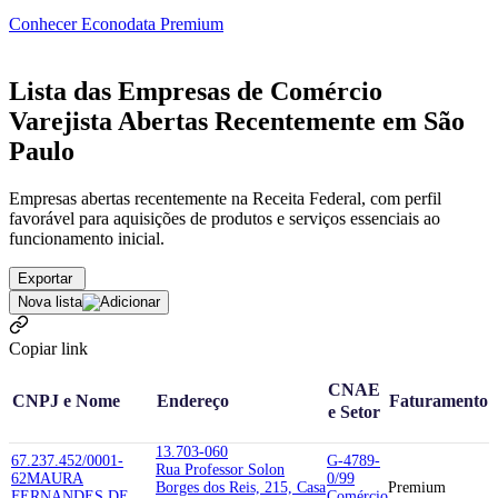
Conhecer Econodata Premium
Lista das Empresas de Comércio
Varejista Abertas Recentemente em São
Paulo
Empresas abertas recentemente na Receita Federal, com perfil
favorável para aquisições de produtos e serviços essenciais ao
funcionamento inicial.
Exportar
Nova lista
Copiar link
CNAE
CNPJ e Nome
Endereço
Faturamento
e Setor
13.703-060
67.237.452/0001-
G-4789-
Rua Professor Solon
62
MAURA
0/99
Borges dos Reis, 215, Casa
Premium
FERNANDES DE
Comércio