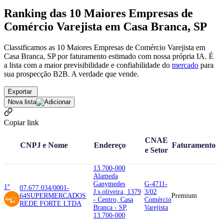
Ranking das 10 Maiores Empresas de
Comércio Varejista em Casa Branca, SP
Classificamos as 10 Maiores Empresas de Comércio Varejista em
Casa Branca, SP por faturamento estimado com nossa própria IA. É
a lista com a maior previsibilidade e confiabilidade
do
mercado
para
sua prospecção B2B. A verdade que vende.
Exportar
Nova lista
Copiar link
CNAE
CNPJ e Nome
Endereço
Faturamento
e Setor
13.700-000
Alameda
Ganymedes
G-4711-
1°
07.677.034/0001-
J.s.oliveira, 1379
3/02
64
SUPERMERCADOS
Premium
- Centro, Casa
Comércio
REDE FORTE LTDA
Branca - SP,
Varejista
13.700-000