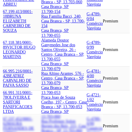
Branca - SP, 13.703-060
ABREU
Varejista
Casa Branca, SP
67.199.413/0001-
13.700-154
G-4789-
18
BRUNA
Rua Familia Bacci, 240,
0/04
ELIZABETH
Casa Branca - SP, 13.700-
Premium
Comércio
CARNEIRO DE
154
Varejista
SOUZA
Casa Branca, SP
13.700-055
Alameda Doutor
67.118.381/0001-
G-4789-
Ganymedes Jose dos
89
VICTOR HUGO
0/99
Santos Oliveira, 26 -
Premium
LEONARDO
Comércio
Centro, Casa Branca - SP,
MARTINS
Varejista
13.700-055
Casa Branca, SP
13.700-079
66.995.216/0001-
G-4781-
Rua Altino Arantes, 576 -
42
BEATRIZ
4/00
Centro, Casa Branca - SP,
Premium
CARVALHO DE
Comércio
13.700-079
PAIVA SASSO
Varejista
Casa Branca, SP
66.991.311/0001-
13.700-053
G-4721-
78
OLIVEIRA E
Praca Joao de Souza
1/02
SARTORI
Coelho, 197 - Centro, Casa
Premium
Comércio
PANIFICACOES
Branca - SP, 13.700-053
Varejista
LTDA
Casa Branca, SP
13.703-060
67.237.452/0001-
G-4789-
Rua Professor Solon
62
MAURA
0/99
Borges dos Reis, 215, Casa
Premium
FERNANDES DE
Comércio
Branca - SP, 13.703-060