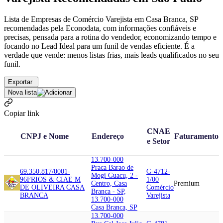
Lista de Empresas de Comércio Varejista em Casa Branca, SP
recomendadas pela Econodata, com informações confiáveis e
precisas, pensada para a rotina do vendedor, economizando tempo e
focando no Lead Ideal para um funil de vendas eficiente. É a
verdade que vende: menos listas frias, mais leads qualificados no seu
funil.
Exportar
Nova lista
Copiar link
CNAE
CNPJ e Nome
Endereço
Faturamento
e Setor
13.700-000
Praca Barao de
69.350.817/0001-
G-4712-
Mogi Guacu, 2 -
96
FRIOS & CIA
E M
1/00
Centro, Casa
Premium
DE OLIVEIRA CASA
Comércio
Branca - SP,
BRANCA
Varejista
13.700-000
Casa Branca, SP
13.700-000