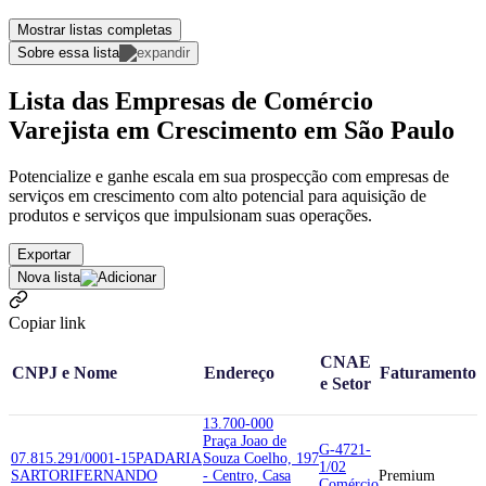
Mostrar listas completas
Sobre essa lista
Lista das Empresas de Comércio
Varejista em Crescimento em São Paulo
Potencialize e ganhe escala em sua prospecção com empresas de
serviços em crescimento com alto potencial para aquisição de
produtos e serviços que impulsionam suas operações.
Exportar
Nova lista
Copiar link
CNAE
CNPJ e Nome
Endereço
Faturamento
e Setor
13.700-000
Praça Joao de
G-4721-
07.815.291/0001-15
PADARIA
Souza Coelho, 197
1/02
SARTORI
FERNANDO
- Centro, Casa
Premium
Comércio