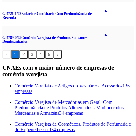
16
G-4721-1/02
Padaria e Confeitaria Com Predominância de
Revenda
16
G-4789-0/05
Comércio Varejista de Produtos Saneantes
Domissanitários
‹
1
2
3
4
5
›
CNAEs com o maior número de empresas de
comércio varejista
Comércio Varejista de Artigos do Vestuário e Acessórios
136
empresas
Comércio Varejista de Mercadorias em Geral, Com
Predominância de Produtos Alimentícios - Minimercados,
Mercearias e Armazéns
34 empresas
Comércio Varejista de Cosméticos, Produtos de Perfumaria e
de Higiene Pessoal
34 empresas