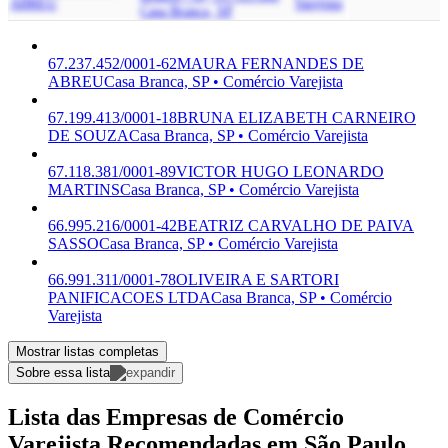
ABREU
Varejista
Casa Branca, SP
67.237.452/0001-62
MAURA FERNANDES DE
ABREU
Casa Branca, SP • Comércio Varejista
67.199.413/0001-18
BRUNA ELIZABETH CARNEIRO
DE SOUZA
Casa Branca, SP • Comércio Varejista
67.118.381/0001-89
VICTOR HUGO LEONARDO
MARTINS
Casa Branca, SP • Comércio Varejista
66.995.216/0001-42
BEATRIZ CARVALHO DE PAIVA
SASSO
Casa Branca, SP • Comércio Varejista
66.991.311/0001-78
OLIVEIRA E SARTORI
PANIFICACOES LTDA
Casa Branca, SP • Comércio
Varejista
Mostrar listas completas
Sobre essa lista
Lista das Empresas de Comércio
Varejista Recomendadas em São Paulo