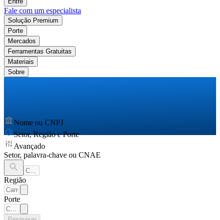
Entre
Fale com um especialista
Solução Premium
Porte
Mercados
Ferramentas Gratuitas
Materiais
Sobre
Nome ou CNPJ
Setor, Região e Porte
Avançado
Setor, palavra-chave ou CNAE
Região
Porte
Pesquisar