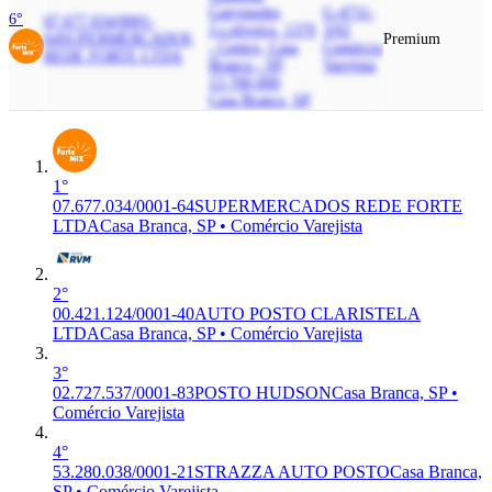
Ganymedes
G-4711-
6°
07.677.034/0001-
J.s.oliveira, 1379
3/02
64
SUPERMERCADOS
Premium
- Centro, Casa
Comércio
REDE FORTE LTDA
Branca - SP,
Varejista
13.700-000
Casa Branca, SP
1°
07.677.034/0001-64
SUPERMERCADOS REDE FORTE
LTDA
Casa Branca, SP • Comércio Varejista
2°
00.421.124/0001-40
AUTO POSTO CLARISTELA
LTDA
Casa Branca, SP • Comércio Varejista
3°
02.727.537/0001-83
POSTO HUDSON
Casa Branca, SP •
Comércio Varejista
4°
53.280.038/0001-21
STRAZZA AUTO POSTO
Casa Branca,
SP • Comércio Varejista