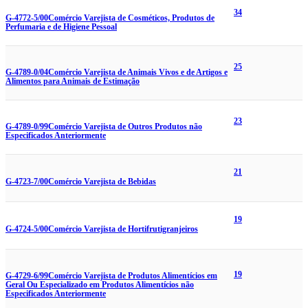
34
G-4772-5/00
Comércio Varejista de Cosméticos, Produtos de
Perfumaria e de Higiene Pessoal
25
G-4789-0/04
Comércio Varejista de Animais Vivos e de Artigos e
Alimentos para Animais de Estimação
23
G-4789-0/99
Comércio Varejista de Outros Produtos não
Especificados Anteriormente
21
G-4723-7/00
Comércio Varejista de Bebidas
19
G-4724-5/00
Comércio Varejista de Hortifrutigranjeiros
19
G-4729-6/99
Comércio Varejista de Produtos Alimentícios em
Geral Ou Especializado em Produtos Alimentícios não
Especificados Anteriormente