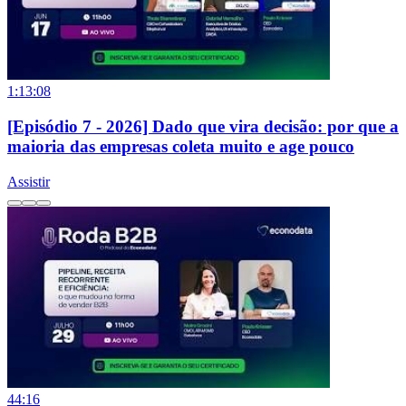
1:13:08
[Episódio 7 - 2026] Dado que vira decisão: por que a
maioria das empresas coleta muito e age pouco
Assistir
44:16