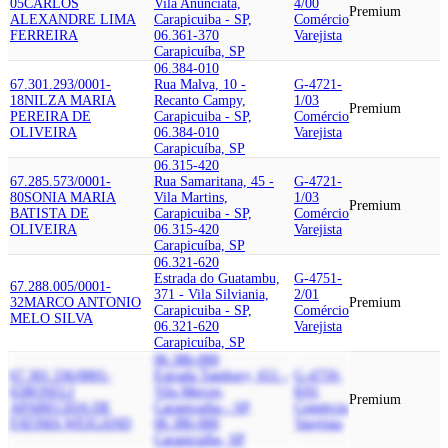
05
CARLOS
Vila Anunciata,
4/00
Premium
ALEXANDRE LIMA
Carapicuiba - SP,
Comércio
FERREIRA
06.361-370
Varejista
Carapicuíba, SP
06.384-010
67.301.293/0001-
Rua Malva, 10 -
G-4721-
18
NILZA MARIA
Recanto Campy,
1/03
Premium
PEREIRA DE
Carapicuiba - SP,
Comércio
OLIVEIRA
06.384-010
Varejista
Carapicuíba, SP
06.315-420
67.285.573/0001-
Rua Samaritana, 45 -
G-4721-
80
SONIA MARIA
Vila Martins,
1/03
Premium
BATISTA DE
Carapicuiba - SP,
Comércio
OLIVEIRA
06.315-420
Varejista
Carapicuíba, SP
06.321-620
Estrada do Guatambu,
G-4751-
67.288.005/0001-
371 - Vila Silviania,
2/01
32
MARCO ANTONIO
Premium
Carapicuiba - SP,
Comércio
MELO SILVA
06.321-620
Varejista
Carapicuíba, SP
06.386-000
67.301.336/0001-
Estrada Tambory, 651 -
G-4759-
65
ROSELI
Vila Merces,
8/01
Premium
APARECIDA DE
Carapicuiba - SP,
Comércio
FATIMA WEIGAND
06.386-000
Varejista
Carapicuíba, SP