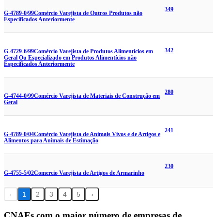
349
G-4789-0/99
Comércio Varejista de Outros Produtos não
Especificados Anteriormente
342
G-4729-6/99
Comércio Varejista de Produtos Alimentícios em
Geral Ou Especializado em Produtos Alimentícios não
Especificados Anteriormente
280
G-4744-0/99
Comércio Varejista de Materiais de Construção em
Geral
241
G-4789-0/04
Comércio Varejista de Animais Vivos e de Artigos e
Alimentos para Animais de Estimação
230
G-4755-5/02
Comercio Varejista de Artigos de Armarinho
‹
1
2
3
4
5
›
CNAEs com o maior número de empresas de