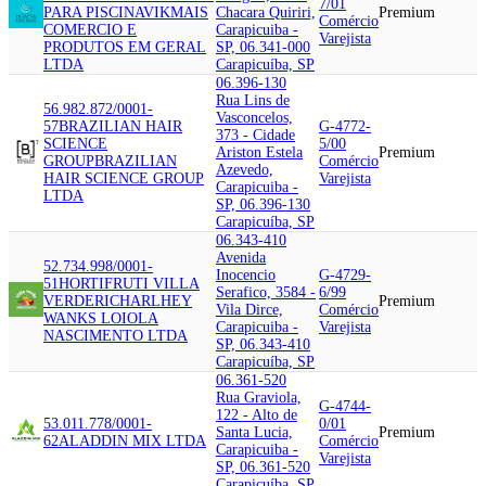
7/01
PARA PISCINA
VIKMAIS
Chacara Quiriri,
Premium
Comércio
COMERCIO E
Carapicuiba -
Varejista
PRODUTOS EM GERAL
SP, 06.341-000
LTDA
Carapicuíba, SP
06.396-130
Rua Lins de
56.982.872/0001-
Vasconcelos,
57
BRAZILIAN HAIR
G-4772-
373 - Cidade
SCIENCE
5/00
Ariston Estela
Premium
GROUP
BRAZILIAN
Comércio
Azevedo,
HAIR SCIENCE GROUP
Varejista
Carapicuiba -
LTDA
SP, 06.396-130
Carapicuíba, SP
06.343-410
Avenida
52.734.998/0001-
Inocencio
G-4729-
51
HORTIFRUTI VILLA
Serafico, 3584 -
6/99
VERDE
RICHARLHEY
Premium
Vila Dirce,
Comércio
WANKS LOIOLA
Carapicuiba -
Varejista
NASCIMENTO LTDA
SP, 06.343-410
Carapicuíba, SP
06.361-520
Rua Graviola,
G-4744-
122 - Alto de
53.011.778/0001-
0/01
Santa Lucia,
Premium
62
ALADDIN MIX LTDA
Comércio
Carapicuiba -
Varejista
SP, 06.361-520
Carapicuíba, SP