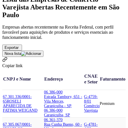
Varejista Abertas Recentemente em São
Paulo
Empresas abertas recentemente na Receita Federal, com perfil
favorável para aquisições de produtos e serviços essenciais ao
funcionamento inicial.
Exportar
Nova lista
Copiar link
CNAE
CNPJ e Nome
Endereço
Faturamento
e Setor
06.386-000
67.301.336/0001-
Estrada Tambory, 651 -
G-4759-
65
ROSELI
Vila Merces,
8/01
Premium
APARECIDA DE
Carapicuiba - SP,
Comércio
FATIMA WEIGAND
06.386-000
Varejista
Carapicuíba, SP
06.361-370
67.305.067/0001-
Rua Cunha Bueno, 60 -
G-4781-