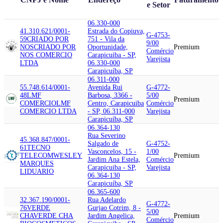
e Setor
06.330-000
41.310.621/0001-
Estrada do Copiuva,
G-4753-
59
CRIADO POR
751 - Vila da
9/00
NOS
CRIADO POR
Oportunidade,
Premium
Comércio
NOS COMERCIO
Carapicuiba - SP,
Varejista
LTDA
06.330-000
Carapicuíba, SP
06.311-000
55.748.614/0001-
Avenida Rui
G-4772-
48
LMF
Barbosa, 3366 -
5/00
Premium
COMERCIO
LMF
Centro, Carapicuiba
Comércio
COMERCIO LTDA
- SP, 06.311-000
Varejista
Carapicuíba, SP
06.364-130
Rua Severino
45.368.847/0001-
Salgado de
G-4752-
61
TECNO
Vasconcelos, 15 -
1/00
TELECOM
WESLEY
Premium
Jardim Ana Estela,
Comércio
MARQUES
Carapicuiba - SP,
Varejista
LIDUARIO
06.364-130
Carapicuíba, SP
06.365-600
32.367.190/0001-
Rua Adelardo
G-4772-
76
VERDE
Gurjao Cotrim, 8 -
5/00
CHA
VERDE CHA
Jardim Angelica,
Premium
Comércio