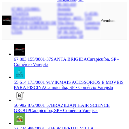
06.343-410
67.803.155/0001-
Avenida
37
SANTA
Inocencio
G-4530-
BRIGIDA
SANTA
Serafico, 4655 -
7/03
Premium
BRIGIDA COMERCIO DE
Vila Dirce,
Comércio
PECAS E SERVICOS
Carapicuiba -
Varejista
LTDA
SP, 06.343-410
Carapicuíba, SP
67.803.155/0001-37
SANTA BRIGIDA
Carapicuíba, SP •
Comércio Varejista
55.614.173/0001-91
VIKMAIS ACESSORIOS E MOVEIS
PARA PISCINA
Carapicuíba, SP • Comércio Varejista
56.982.872/0001-57
BRAZILIAN HAIR SCIENCE
GROUP
Carapicuíba, SP • Comércio Varejista
52.734.998/0001-51
HORTIFRUTI VILLA