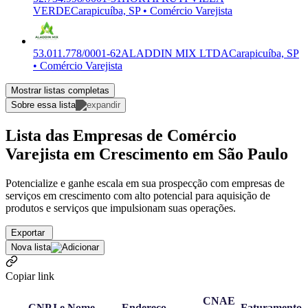
VERDE
Carapicuíba, SP • Comércio Varejista
53.011.778/0001-62
ALADDIN MIX LTDA
Carapicuíba, SP
• Comércio Varejista
Mostrar listas completas
Sobre essa lista
Lista das Empresas de Comércio
Varejista em Crescimento em São Paulo
Potencialize e ganhe escala em sua prospecção com empresas de
serviços em crescimento com alto potencial para aquisição de
produtos e serviços que impulsionam suas operações.
Exportar
Nova lista
Copiar link
CNAE
CNPJ e Nome
Endereço
Faturamento