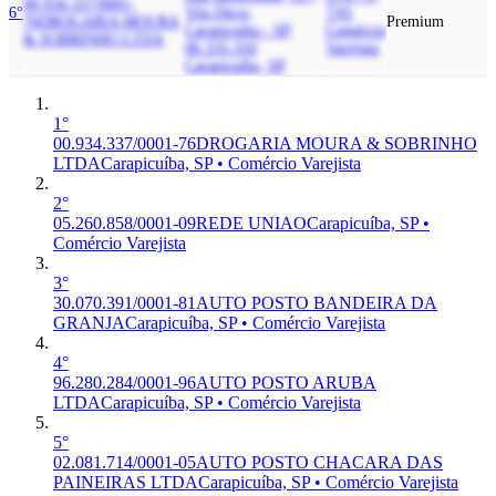
00.934.337/0001-
6°
Vila Dirce,
7/01
76
DROGARIA MOURA
Premium
Carapicuiba - SP,
Comércio
& SOBRINHO LTDA
06.335-310
Varejista
Carapicuíba, SP
1°
00.934.337/0001-76
DROGARIA MOURA & SOBRINHO
LTDA
Carapicuíba, SP • Comércio Varejista
2°
05.260.858/0001-09
REDE UNIAO
Carapicuíba, SP •
Comércio Varejista
3°
30.070.391/0001-81
AUTO POSTO BANDEIRA DA
GRANJA
Carapicuíba, SP • Comércio Varejista
4°
96.280.284/0001-96
AUTO POSTO ARUBA
LTDA
Carapicuíba, SP • Comércio Varejista
5°
02.081.714/0001-05
AUTO POSTO CHACARA DAS
PAINEIRAS LTDA
Carapicuíba, SP • Comércio Varejista