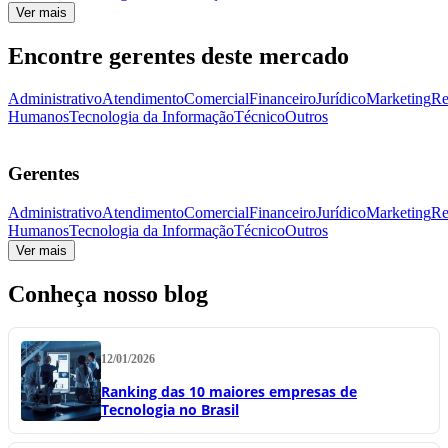
Ver mais
Encontre gerentes deste mercado
Administrativo
Atendimento
Comercial
Financeiro
Jurídico
Marketing
Re
Humanos
Tecnologia da Informação
Técnico
Outros
Gerentes
Administrativo
Atendimento
Comercial
Financeiro
Jurídico
Marketing
Re
Humanos
Tecnologia da Informação
Técnico
Outros
Ver mais
Conheça nosso blog
12/01/2026
Ranking das 10 maiores empresas de
Tecnologia no Brasil