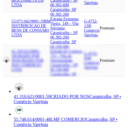
BIOCOSMETICOS
Carapicuiba - SP,
Varejista
LTDA
06.365-600
Carapicuíba, SP
06.382-260
Estrada Ernestina
53.073.042/0001-19
RM
G-4752-
Vieira, 149 - Vila
DISTRIBUICAO DE
1/00
Silviania,
Premium
BENS DE CONSUMO
Comércio
Carapicuiba - SP,
LTDA
Varejista
06.382-260
Carapicuíba, SP
06.330-000
41.310.621/0001-
Estrada do Copiuva,
G-4753-
59
CRIADO POR
751 - Vila da
9/00
NOS
CRIADO POR
Oportunidade,
Premium
Comércio
NOS COMERCIO
Carapicuiba - SP,
Varejista
LTDA
06.330-000
Carapicuíba, SP
41.310.621/0001-59
CRIADO POR NOS
Carapicuíba, SP •
Comércio Varejista
55.748.614/0001-48
LMF COMERCIO
Carapicuíba, SP •
Comércio Varejista