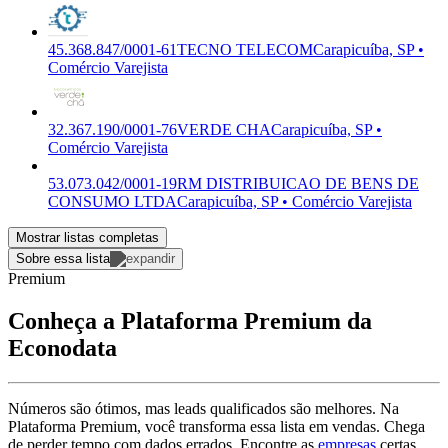
45.368.847/0001-61
TECNO TELECOM
Carapicuíba, SP •
Comércio Varejista
32.367.190/0001-76
VERDE CHA
Carapicuíba, SP •
Comércio Varejista
53.073.042/0001-19
RM DISTRIBUICAO DE BENS DE
CONSUMO LTDA
Carapicuíba, SP • Comércio Varejista
Mostrar listas completas
Sobre essa lista
Premium
Conheça a Plataforma Premium da
Econodata
Números são ótimos, mas leads qualificados são melhores. Na
Plataforma Premium, você transforma essa lista em vendas. Chega
de perder tempo com dados errados. Encontre as
empresas
certas,