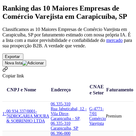
Ranking das 10 Maiores Empresas de
Comércio Varejista em Carapicuíba, SP
Classificamos as 10 Maiores Empresas de Comércio Varejista em
Carapicuíba, SP por faturamento estimado com nossa própria IA. É
a lista com a maior previsibilidade e confiabilidade
do
mercado
para
sua prospecção B2B. A verdade que vende.
Exportar
Nova lista
Copiar link
CNAE
CNPJ e Nome
Endereço
Faturamento
e Setor
06.335-310
Rua Jabuticabal, 12 -
G-4771-
00.934.337/0001-
1°
Vila Dirce,
7/01
76
DROGARIA MOURA
Premium
Carapicuiba - SP,
Comércio
& SOBRINHO LTDA
06.335-310
Varejista
Carapicuíba, SP
06.396-000