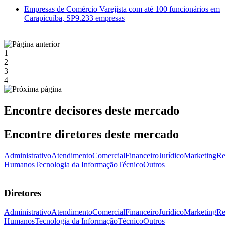
Empresas de Comércio Varejista com até 100 funcionários em
Carapicuíba, SP
9.233 empresas
1
2
3
4
Encontre decisores deste mercado
Encontre diretores deste mercado
Administrativo
Atendimento
Comercial
Financeiro
Jurídico
Marketing
Re
Humanos
Tecnologia da Informação
Técnico
Outros
Diretores
Administrativo
Atendimento
Comercial
Financeiro
Jurídico
Marketing
Re
Humanos
Tecnologia da Informação
Técnico
Outros