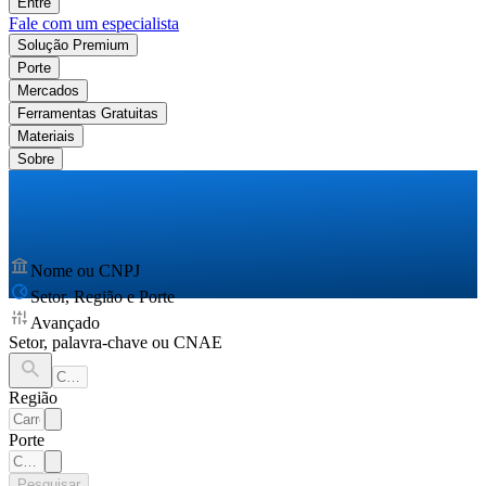
Entre
Fale com um especialista
Solução Premium
Porte
Mercados
Ferramentas Gratuitas
Materiais
Sobre
Nome ou CNPJ
Setor, Região e Porte
Avançado
Setor, palavra-chave ou CNAE
Região
Porte
Pesquisar