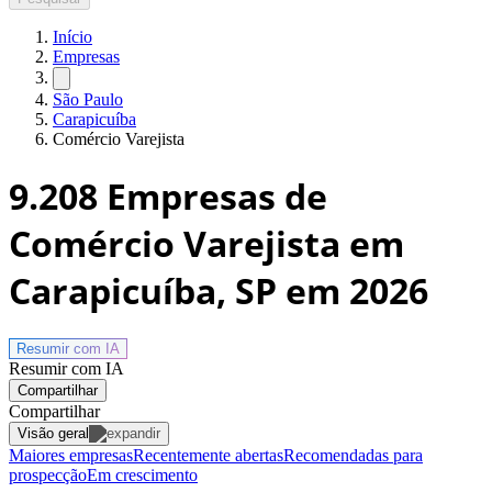
Início
Empresas
São Paulo
Carapicuíba
Comércio Varejista
9.208
Empresas de
Comércio Varejista em
Carapicuíba, SP
em 2026
Resumir com
IA
Resumir com IA
Compartilhar
Compartilhar
Visão geral
Maiores empresas
Recentemente abertas
Recomendadas para
prospecção
Em crescimento