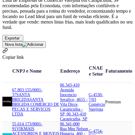
Lista de Empresas de Comércio Varejista em Carapicuíba, SP
recomendadas pela Econodata, com informações confiáveis e
precisas, pensada para a rotina do vendedor, economizando tempo e
focando no Lead Ideal para um funil de vendas eficiente. É a
verdade que vende: menos listas frias, mais leads qualificados no seu
funil.
Exportar
Nova lista
Copiar link
CNAE
CNPJ e Nome
Endereço
Faturamento
e Setor
06.343-410
67.803.155/0001-
Avenida
37
SANTA
Inocencio
G-4530-
BRIGIDA
SANTA
Serafico, 4655 -
7/03
Premium
BRIGIDA COMERCIO DE
Vila Dirce,
Comércio
PECAS E SERVICOS
Carapicuiba -
Varejista
LTDA
SP, 06.343-410
Carapicuíba, SP
55.614.173/0001-
06.341-000
91
VIKMAIS
Rua Mns Nelson
G-4754-
ACESSORIOS E MOVEIS
Hungria, 460 -