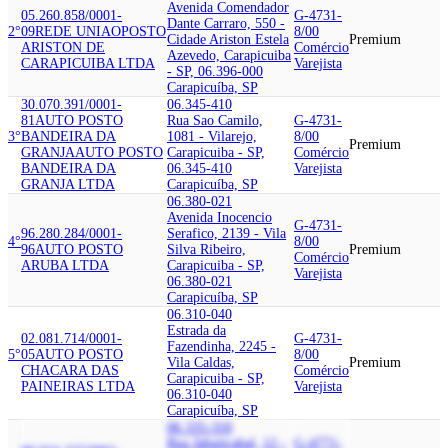
Avenida Comendador
05.260.858/0001-
G-4731-
Dante Carraro, 550 -
2°
09
REDE UNIAO
POSTO
8/00
Cidade Ariston Estela
Premium
ARISTON DE
Comércio
Azevedo, Carapicuiba
CARAPICUIBA LTDA
Varejista
- SP, 06.396-000
Carapicuíba, SP
30.070.391/0001-
06.345-410
81
AUTO POSTO
Rua Sao Camilo,
G-4731-
3°
BANDEIRA DA
1081 - Vilarejo,
8/00
Premium
GRANJA
AUTO POSTO
Carapicuiba - SP,
Comércio
BANDEIRA DA
06.345-410
Varejista
GRANJA LTDA
Carapicuíba, SP
06.380-021
Avenida Inocencio
G-4731-
96.280.284/0001-
Serafico, 2139 - Vila
4°
8/00
96
AUTO POSTO
Silva Ribeiro,
Premium
Comércio
ARUBA LTDA
Carapicuiba - SP,
Varejista
06.380-021
Carapicuíba, SP
06.310-040
Estrada da
02.081.714/0001-
G-4731-
Fazendinha, 2245 -
5°
05
AUTO POSTO
8/00
Vila Caldas,
Premium
CHACARA DAS
Comércio
Carapicuiba - SP,
PAINEIRAS LTDA
Varejista
06.310-040
Carapicuíba, SP
06.335-310
Rua Jabuticabal, 12 -
G-4771-