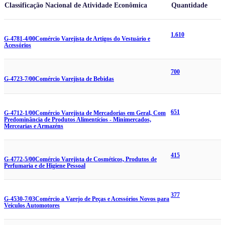
Classificação Nacional de Atividade Econômica
Quantidade
1.610
G-4781-4/00
Comércio Varejista de Artigos do Vestuário e
Acessórios
700
G-4723-7/00
Comércio Varejista de Bebidas
651
G-4712-1/00
Comércio Varejista de Mercadorias em Geral, Com
Predominância de Produtos Alimentícios - Minimercados,
Mercearias e Armazéns
415
G-4772-5/00
Comércio Varejista de Cosméticos, Produtos de
Perfumaria e de Higiene Pessoal
377
G-4530-7/03
Comércio a Varejo de Peças e Acessórios Novos para
Veículos Automotores