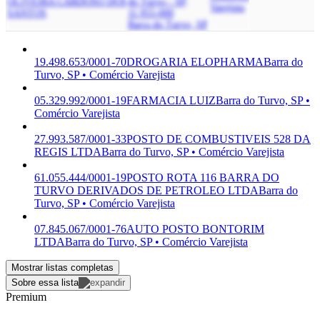
OLIVEIRA CARDOSO DOS
do Turvo - SP,
Varejista
SANTOS
11.955-000
Barra do Turvo, SP
19.498.653/0001-70
DROGARIA ELOPHARMA
Barra do
Turvo, SP • Comércio Varejista
05.329.992/0001-19
FARMACIA LUIZ
Barra do Turvo, SP •
Comércio Varejista
27.993.587/0001-33
POSTO DE COMBUSTIVEIS 528 DA
REGIS LTDA
Barra do Turvo, SP • Comércio Varejista
61.055.444/0001-19
POSTO ROTA 116 BARRA DO
TURVO DERIVADOS DE PETROLEO LTDA
Barra do
Turvo, SP • Comércio Varejista
07.845.067/0001-76
AUTO POSTO BONTORIM
LTDA
Barra do Turvo, SP • Comércio Varejista
Mostrar listas completas
Sobre essa lista
Premium