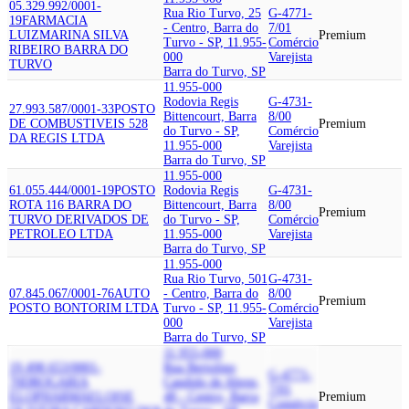
05.329.992/0001-
Rua Rio Turvo, 25
G-4771-
19
FARMACIA
- Centro, Barra do
7/01
LUIZ
MARINA SILVA
Premium
Turvo - SP, 11.955-
Comércio
RIBEIRO BARRA DO
000
Varejista
TURVO
Barra do Turvo, SP
11.955-000
Rodovia Regis
G-4731-
27.993.587/0001-33
POSTO
Bittencourt, Barra
8/00
DE COMBUSTIVEIS 528
Premium
do Turvo - SP,
Comércio
DA REGIS LTDA
11.955-000
Varejista
Barra do Turvo, SP
11.955-000
61.055.444/0001-19
POSTO
Rodovia Regis
G-4731-
ROTA 116 BARRA DO
Bittencourt, Barra
8/00
Premium
TURVO DERIVADOS DE
do Turvo - SP,
Comércio
PETROLEO LTDA
11.955-000
Varejista
Barra do Turvo, SP
11.955-000
Rua Rio Turvo, 501
G-4731-
07.845.067/0001-76
AUTO
- Centro, Barra do
8/00
Premium
POSTO BONTORIM LTDA
Turvo - SP, 11.955-
Comércio
000
Varejista
Barra do Turvo, SP
11.955-000
19.498.653/0001-
Rua Bertolino
G-4771-
70
DROGARIA
Candido de Abreu,
7/01
ELOPHARMA
ELOISE
48 - Centro, Barra
Premium
Comércio