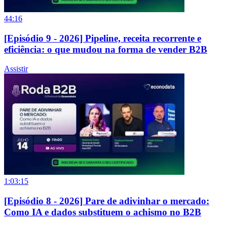
44:16
[Episódio 9 - 2026] Pipeline, receita recorrente e
eficiência: o que mudou na forma de vender B2B
Assistir
1:03:15
[Episódio 8 - 2026] Pare de adivinhar o mercado:
Como IA e dados substituem o achismo no B2B