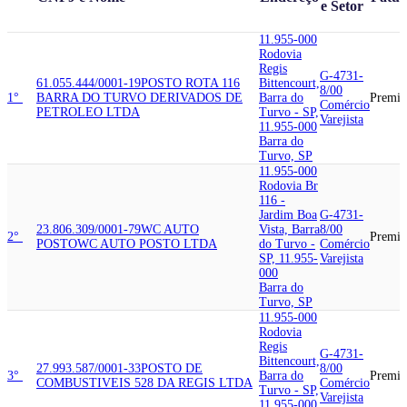
e Setor
11.955-000
Rodovia
Regis
G-4731-
61.055.444/0001-19
POSTO ROTA 116
Bittencourt,
8/00
1°
BARRA DO TURVO DERIVADOS DE
Barra do
Premi
Comércio
PETROLEO LTDA
Turvo - SP,
Varejista
11.955-000
Barra do
Turvo, SP
11.955-000
Rodovia Br
116 -
Jardim Boa
G-4731-
23.806.309/0001-79
WC AUTO
Vista, Barra
8/00
2°
Premi
POSTO
WC AUTO POSTO LTDA
do Turvo -
Comércio
SP, 11.955-
Varejista
000
Barra do
Turvo, SP
11.955-000
Rodovia
Regis
G-4731-
Bittencourt,
27.993.587/0001-33
POSTO DE
8/00
3°
Barra do
Premi
COMBUSTIVEIS 528 DA REGIS LTDA
Comércio
Turvo - SP,
Varejista
11.955-000