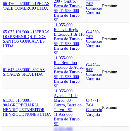
200 - Centro,
66.476.226/0001-71
PECAS
7/03
Barra do Turvo -
Premium
VALE COMERCIO LTDA
Comércio
SP, 11.955-000
Varejista
Barra do Turvo,
SP
11.955-000
Rodovia Regis
65.072.101/0001-13
FERAS
G-4530-
Bittencourt Br 116,
DO PX
HENRIQUE DOS
7/03
Barra do Turvo -
Premium
SANTOS GONCALVES
Comércio
SP, 11.955-000
LTDA
Varejista
Barra do Turvo,
SP
11.955-000
Rua Bertolino
G-4784-
Candido de Abreu,
61.642.458/0001-39
GAS
9/00
Barra do Turvo -
Premium
SICA
GAS SICA LTDA
Comércio
SP, 11.955-000
Varejista
Barra do Turvo,
SP
11.955-000
Avenida 21 de
61.365.513/0001-
Marco, 80 -
G-4771-
90
AGROPECUARIA
Centro, Barra do
7/04
Premium
HENRIQUETA
HEITOR
Turvo - SP,
Comércio
HENRIQUE NUNES LTDA
11.955-000
Varejista
Barra do Turvo,
SP
11.955-000