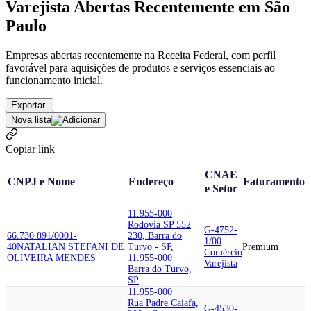
Varejista Abertas Recentemente em São
Paulo
Empresas abertas recentemente na Receita Federal, com perfil
favorável para aquisições de produtos e serviços essenciais ao
funcionamento inicial.
Exportar
Nova lista
Copiar link
CNAE
CNPJ e Nome
Endereço
Faturamento
e Setor
11.955-000
Rodovia SP 552
G-4752-
66.730.891/0001-
230, Barra do
1/00
40
NATALIAN STEFANI DE
Turvo - SP,
Premium
Comércio
OLIVEIRA MENDES
11.955-000
Varejista
Barra do Turvo,
SP
11.955-000
Rua Padre Caiafa,
G-4530-