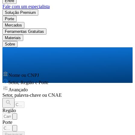
Entre
Fale com um especialista
Solução Premium
Porte
Mercados
Ferramentas Gratuitas
Materiais
Sobre
Nome ou CNPJ
Setor, Região e Porte
Avançado
Setor, palavra-chave ou CNAE
Região
Porte
Pesquisar