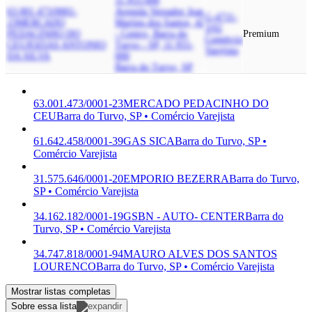
11.955-000
63.001.473/0001-
Avenida Vereador Joao
G-4711-
23
MERCADO
Martins dos Santos, 42
3/02
PEDACINHO DO
- Centro, Barra do
Premium
Comércio
CEU
JOZIAS ANTONIO
Turvo - SP, 11.955-
Varejista
DA SILVA
000
Barra do Turvo, SP
63.001.473/0001-23
MERCADO PEDACINHO DO
CEU
Barra do Turvo, SP • Comércio Varejista
61.642.458/0001-39
GAS SICA
Barra do Turvo, SP •
Comércio Varejista
31.575.646/0001-20
EMPORIO BEZERRA
Barra do Turvo,
SP • Comércio Varejista
34.162.182/0001-19
GSBN - AUTO- CENTER
Barra do
Turvo, SP • Comércio Varejista
34.747.818/0001-94
MAURO ALVES DOS SANTOS
LOURENCO
Barra do Turvo, SP • Comércio Varejista
Mostrar listas completas
Sobre essa lista