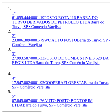
Turvo, SP
1°
61.055.444/0001-19
POSTO ROTA 116 BARRA DO
TURVO DERIVADOS DE PETROLEO LTDA
Barra do
Turvo, SP • Comércio Varejista
2°
23.806.309/0001-79
WC AUTO POSTO
Barra do Turvo, SP •
Comércio Varejista
3°
27.993.587/0001-33
POSTO DE COMBUSTIVEIS 528 DA
REGIS LTDA
Barra do Turvo, SP • Comércio Varejista
4°
17.947.002/0001-95
COOPERAFLORESTA
Barra do Turvo,
SP • Comércio Varejista
5°
07.845.067/0001-76
AUTO POSTO BONTORIM
LTDA
Barra do Turvo, SP • Comércio Varejista