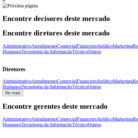
4
Encontre decisores deste mercado
Encontre diretores deste mercado
Administrativo
Atendimento
Comercial
Financeiro
Jurídico
Marketing
Re
Humanos
Tecnologia da Informação
Técnico
Outros
Diretores
Administrativo
Atendimento
Comercial
Financeiro
Jurídico
Marketing
Re
Humanos
Tecnologia da Informação
Técnico
Outros
Ver mais
Encontre gerentes deste mercado
Administrativo
Atendimento
Comercial
Financeiro
Jurídico
Marketing
Re
Humanos
Tecnologia da Informação
Técnico
Outros