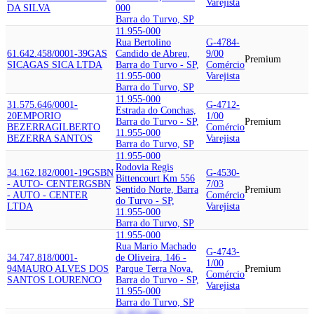
Varejista
DA SILVA
000
Barra do Turvo, SP
11.955-000
Rua Bertolino
G-4784-
61.642.458/0001-39
GAS
Candido de Abreu,
9/00
Premium
SICA
GAS SICA LTDA
Barra do Turvo - SP,
Comércio
11.955-000
Varejista
Barra do Turvo, SP
11.955-000
31.575.646/0001-
G-4712-
Estrada do Conchas,
20
EMPORIO
1/00
Barra do Turvo - SP,
Premium
BEZERRA
GILBERTO
Comércio
11.955-000
BEZERRA SANTOS
Varejista
Barra do Turvo, SP
11.955-000
Rodovia Regis
34.162.182/0001-19
GSBN
G-4530-
Bittencourt Km 556
- AUTO- CENTER
GSBN
7/03
Sentido Norte, Barra
Premium
- AUTO - CENTER
Comércio
do Turvo - SP,
LTDA
Varejista
11.955-000
Barra do Turvo, SP
11.955-000
Rua Mario Machado
G-4743-
34.747.818/0001-
de Oliveira, 146 -
1/00
94
MAURO ALVES DOS
Parque Terra Nova,
Premium
Comércio
SANTOS LOURENCO
Barra do Turvo - SP,
Varejista
11.955-000
Barra do Turvo, SP