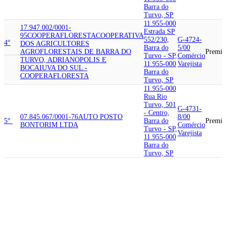
Barra do
Turvo, SP
11.955-000
17.947.002/0001-
Estrada SP
95
COOPERAFLORESTA
COOPERATIVA
552/230,
G-4724-
4°
DOS AGRICULTORES
Barra do
5/00
AGROFLORESTAIS DE BARRA DO
Premi
Turvo - SP,
Comércio
TURVO, ADRIANOPOLIS E
11.955-000
Varejista
BOCAIUVA DO SUL -
Barra do
COOPERAFLORESTA
Turvo, SP
11.955-000
Rua Rio
Turvo, 501
G-4731-
- Centro,
07.845.067/0001-76
AUTO POSTO
8/00
5°
Barra do
Premi
BONTORIM LTDA
Comércio
Turvo - SP,
Varejista
11.955-000
Barra do
Turvo, SP
11.955-000
Rodovia
Regis
G-4731-
61.055.444/0001-19
POSTO ROTA 116
Bittencourt,
8/00
6°
BARRA DO TURVO DERIVADOS DE
Barra do
Premi
Comércio
PETROLEO LTDA
Turvo - SP,
Varejista
11.955-000
Barra do