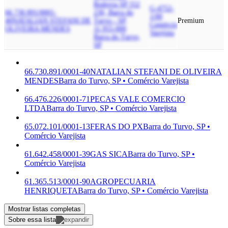
Rodovia SP 552
G-4752-
66.730.891/0001-
230, Barra do
1/00
40
NATALIAN STEFANI DE
Turvo - SP,
Premium
Comércio
OLIVEIRA MENDES
11.955-000
Varejista
Barra do Turvo,
SP
66.730.891/0001-40
NATALIAN STEFANI DE OLIVEIRA
MENDES
Barra do Turvo, SP • Comércio Varejista
66.476.226/0001-71
PECAS VALE COMERCIO
LTDA
Barra do Turvo, SP • Comércio Varejista
65.072.101/0001-13
FERAS DO PX
Barra do Turvo, SP •
Comércio Varejista
61.642.458/0001-39
GAS SICA
Barra do Turvo, SP •
Comércio Varejista
61.365.513/0001-90
AGROPECUARIA
HENRIQUETA
Barra do Turvo, SP • Comércio Varejista
Mostrar listas completas
Sobre essa lista