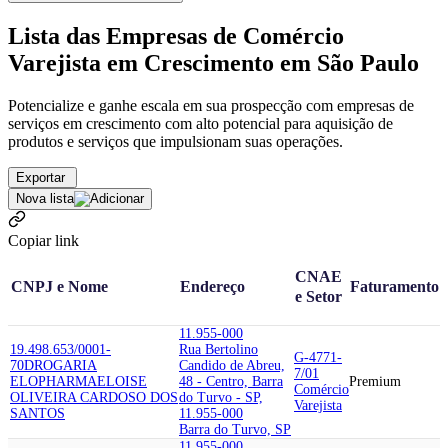
Lista das Empresas de Comércio
Varejista em Crescimento em São Paulo
Potencialize e ganhe escala em sua prospecção com empresas de
serviços em crescimento com alto potencial para aquisição de
produtos e serviços que impulsionam suas operações.
Exportar
Nova lista
Copiar link
CNAE
CNPJ e Nome
Endereço
Faturamento
e Setor
11.955-000
19.498.653/0001-
Rua Bertolino
G-4771-
70
DROGARIA
Candido de Abreu,
7/01
ELOPHARMA
ELOISE
48 - Centro, Barra
Premium
Comércio
OLIVEIRA CARDOSO DOS
do Turvo - SP,
Varejista
SANTOS
11.955-000
Barra do Turvo, SP
11.955-000