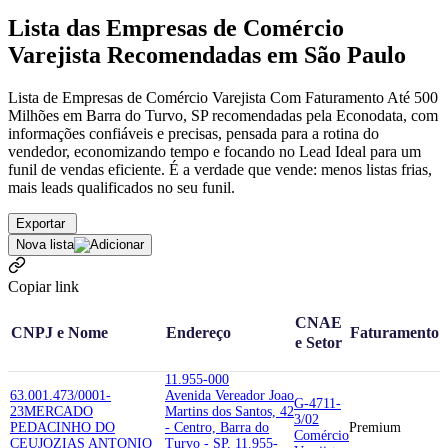
Lista das Empresas de Comércio
Varejista Recomendadas em São Paulo
Lista de Empresas de Comércio Varejista Com Faturamento Até 500
Milhões em Barra do Turvo, SP recomendadas pela Econodata, com
informações confiáveis e precisas, pensada para a rotina do
vendedor, economizando tempo e focando no Lead Ideal para um
funil de vendas eficiente. É a verdade que vende: menos listas frias,
mais leads qualificados no seu funil.
Exportar
Nova lista
Copiar link
CNAE
CNPJ e Nome
Endereço
Faturamento
e Setor
11.955-000
63.001.473/0001-
Avenida Vereador Joao
G-4711-
23
MERCADO
Martins dos Santos, 42
3/02
PEDACINHO DO
- Centro, Barra do
Premium
Comércio
CEU
JOZIAS ANTONIO
Turvo - SP, 11.955-