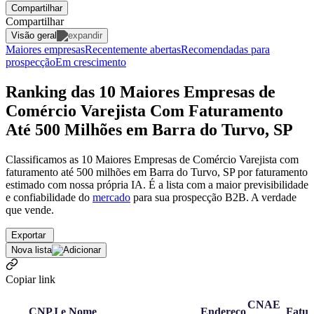
Compartilhar
Compartilhar
Visão geral
Maiores empresas
Recentemente abertas
Recomendadas para
prospecção
Em crescimento
Ranking das 10 Maiores Empresas de
Comércio Varejista Com Faturamento
Até 500 Milhões em Barra do Turvo, SP
Classificamos as 10 Maiores Empresas de Comércio Varejista com
faturamento até 500 milhões em Barra do Turvo, SP por faturamento
estimado com nossa própria IA. É a lista com a maior previsibilidade
e confiabilidade
do
mercado
para sua prospecção B2B. A verdade
que vende.
Exportar
Nova lista
Copiar link
CNAE
CNPJ e Nome
Endereço
Fatu