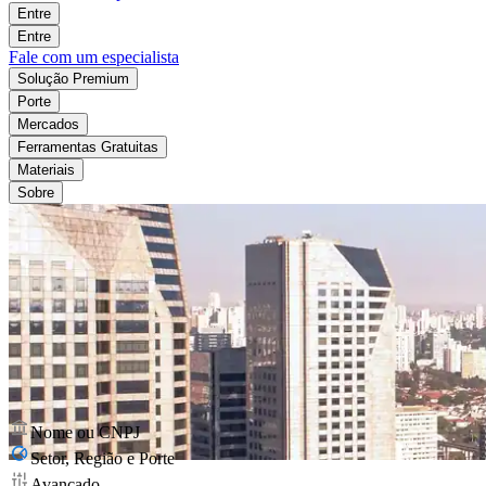
Entre
Entre
Fale com um especialista
Solução Premium
Porte
Mercados
Ferramentas Gratuitas
Materiais
Sobre
Nome ou CNPJ
Setor, Região e Porte
Avançado