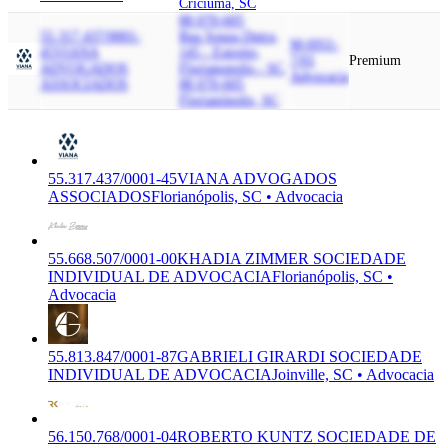
Criciúma, SC
88.070-605
55.317.437/0001-
Rua Souza Dutra,
M-6911-
45
VIANA
145 - Estreito,
7/01
Premium
ADVOGADOS
Florianopolis - SC,
Advocacia
ASSOCIADOS
88.070-605
Florianópolis, SC
55.317.437/0001-45
VIANA ADVOGADOS
ASSOCIADOS
Florianópolis, SC • Advocacia
55.668.507/0001-00
KHADIA ZIMMER SOCIEDADE
INDIVIDUAL DE ADVOCACIA
Florianópolis, SC •
Advocacia
55.813.847/0001-87
GABRIELI GIRARDI SOCIEDADE
INDIVIDUAL DE ADVOCACIA
Joinville, SC • Advocacia
56.150.768/0001-04
ROBERTO KUNTZ SOCIEDADE DE