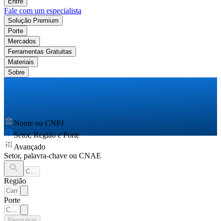
Entre
Fale com um especialista
Solução Premium
Porte
Mercados
Ferramentas Gratuitas
Materiais
Sobre
Nome ou CNPJ
Setor, Região e Porte
Avançado
Setor, palavra-chave ou CNAE
Região
Porte
Pesquisar