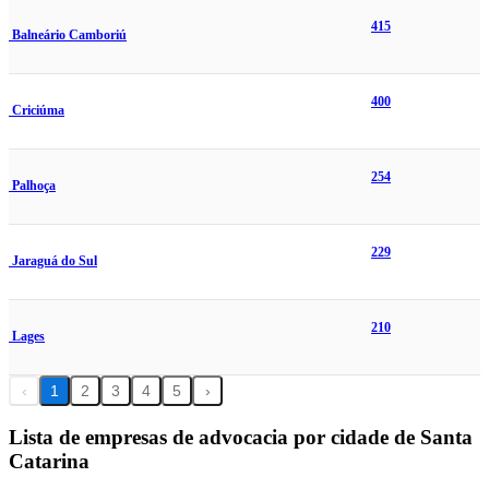
415
Balneário Camboriú
400
Criciúma
254
Palhoça
229
Jaraguá do Sul
210
Lages
‹
1
2
3
4
5
›
Lista de empresas de advocacia por cidade de Santa
Catarina