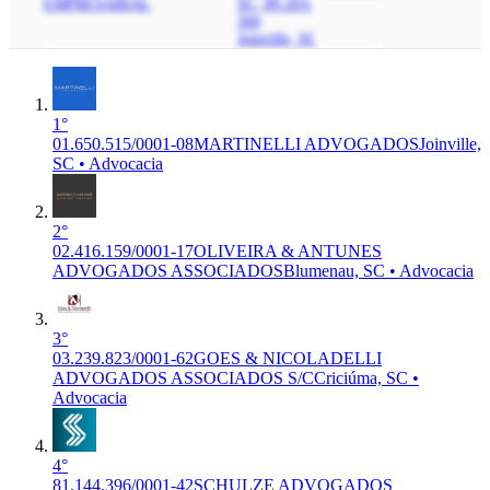
EMPRESARIAL
SC, 89.203-
560
Joinville, SC
1°
01.650.515/0001-08
MARTINELLI ADVOGADOS
Joinville,
SC • Advocacia
2°
02.416.159/0001-17
OLIVEIRA & ANTUNES
ADVOGADOS ASSOCIADOS
Blumenau, SC • Advocacia
3°
03.239.823/0001-62
GOES & NICOLADELLI
ADVOGADOS ASSOCIADOS S/C
Criciúma, SC •
Advocacia
4°
81.144.396/0001-42
SCHULZE ADVOGADOS