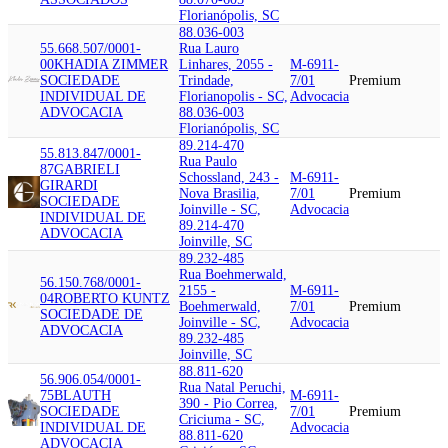
Florianópolis, SC
88.036-003
55.668.507/0001-
Rua Lauro
00
KHADIA ZIMMER
Linhares, 2055 -
M-6911-
SOCIEDADE
Trindade,
7/01
Premium
INDIVIDUAL DE
Florianopolis - SC,
Advocacia
ADVOCACIA
88.036-003
Florianópolis, SC
89.214-470
55.813.847/0001-
Rua Paulo
87
GABRIELI
Schossland, 243 -
M-6911-
GIRARDI
Nova Brasilia,
7/01
Premium
SOCIEDADE
Joinville - SC,
Advocacia
INDIVIDUAL DE
89.214-470
ADVOCACIA
Joinville, SC
89.232-485
Rua Boehmerwald,
56.150.768/0001-
2155 -
M-6911-
04
ROBERTO KUNTZ
Boehmerwald,
7/01
Premium
SOCIEDADE DE
Joinville - SC,
Advocacia
ADVOCACIA
89.232-485
Joinville, SC
88.811-620
56.906.054/0001-
Rua Natal Peruchi,
75
BLAUTH
M-6911-
390 - Pio Correa,
SOCIEDADE
7/01
Premium
Criciuma - SC,
INDIVIDUAL DE
Advocacia
88.811-620
ADVOCACIA