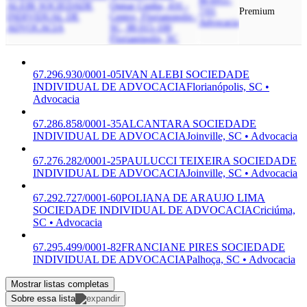
M-6911-
ALEBI SOCIEDADE
Osmar Cunha, 416 -
7/01
Premium
INDIVIDUAL DE
Centro, Florianopolis -
Advocacia
ADVOCACIA
SC, 88.015-100
Florianópolis, SC
67.296.930/0001-05
IVAN ALEBI SOCIEDADE
INDIVIDUAL DE ADVOCACIA
Florianópolis, SC •
Advocacia
67.286.858/0001-35
ALCANTARA SOCIEDADE
INDIVIDUAL DE ADVOCACIA
Joinville, SC • Advocacia
67.276.282/0001-25
PAULUCCI TEIXEIRA SOCIEDADE
INDIVIDUAL DE ADVOCACIA
Joinville, SC • Advocacia
67.292.727/0001-60
POLIANA DE ARAUJO LIMA
SOCIEDADE INDIVIDUAL DE ADVOCACIA
Criciúma,
SC • Advocacia
67.295.499/0001-82
FRANCIANE PIRES SOCIEDADE
INDIVIDUAL DE ADVOCACIA
Palhoça, SC • Advocacia
Mostrar listas completas
Sobre essa lista