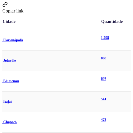
Copiar link
Cidade
Quantidade
1.798
Florianópolis
868
Joinville
697
Blumenau
541
Itajaí
472
Chapecó