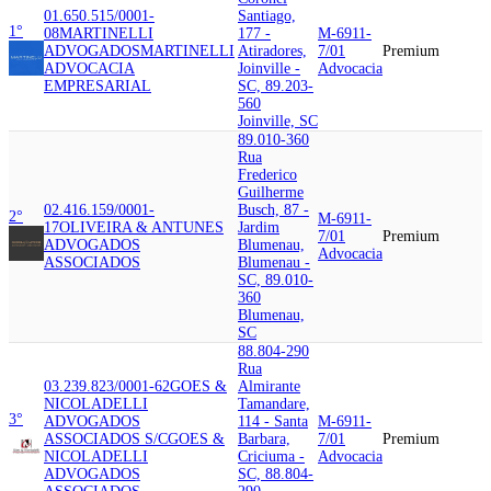
01.650.515/0001-
Santiago,
1°
08
MARTINELLI
177 -
M-6911-
ADVOGADOS
MARTINELLI
Atiradores,
7/01
Premium
ADVOCACIA
Joinville -
Advocacia
EMPRESARIAL
SC, 89.203-
560
Joinville, SC
89.010-360
Rua
Frederico
Guilherme
02.416.159/0001-
Busch, 87 -
2°
M-6911-
17
OLIVEIRA & ANTUNES
Jardim
7/01
Premium
ADVOGADOS
Blumenau,
Advocacia
ASSOCIADOS
Blumenau -
SC, 89.010-
360
Blumenau,
SC
88.804-290
Rua
03.239.823/0001-62
GOES &
Almirante
NICOLADELLI
Tamandare,
3°
ADVOGADOS
114 - Santa
M-6911-
ASSOCIADOS S/C
GOES &
Barbara,
7/01
Premium
NICOLADELLI
Criciuma -
Advocacia
ADVOGADOS
SC, 88.804-