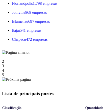
Florianópolis
1.798 empresas
Joinville
868 empresas
Blumenau
697 empresas
Itajaí
541 empresas
Chapecó
472 empresas
1
2
3
4
5
Lista de principais portes
Classificação
Quantidade