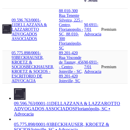
e Setor
88.010-300
Rua Tenente
09.596.763/0001-
Silveira, 225 -
11
DELLAZZANA &
Centro,
M-6911-
LAZZAROTTO
Florianopolis -
7/01
Premium
ADVOGADOS
SC, 88.010-
Advocacia
ASSOCIADOS
300
Florianópolis,
SC
05.775.898/0001-
89.201-420
93
BECKHAUSER,
Rua Visconde
KROETZ &
de Taunay, 456
M-6911-
SOCIOS
BECKHAUSER,
- Centro,
7/01
Premium
KROETZ & SOCIOS -
Joinville - SC,
Advocacia
ESCRITORIO DE
89.201-420
ADVOCACIA
Joinville, SC
09.596.763/0001-11
DELLAZZANA & LAZZAROTTO
ADVOGADOS ASSOCIADOS
Florianópolis, SC •
Advocacia
05.775.898/0001-93
BECKHAUSER, KROETZ &
SOCIOS
Joinville, SC • Advocacia