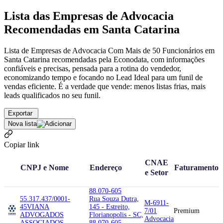
Lista das Empresas de Advocacia
Recomendadas em Santa Catarina
Lista de Empresas de Advocacia Com Mais de 50 Funcionários em
Santa Catarina recomendadas pela Econodata, com informações
confiáveis e precisas, pensada para a rotina do vendedor,
economizando tempo e focando no Lead Ideal para um funil de
vendas eficiente. É a verdade que vende: menos listas frias, mais
leads qualificados no seu funil.
Exportar
Nova lista
Copiar link
CNAE
CNPJ e Nome
Endereço
Faturamento
e Setor
88.070-605
55.317.437/0001-
Rua Souza Dutra,
M-6911-
45
VIANA
145 - Estreito,
7/01
Premium
ADVOGADOS
Florianopolis - SC,
Advocacia
ASSOCIADOS
88.070-605