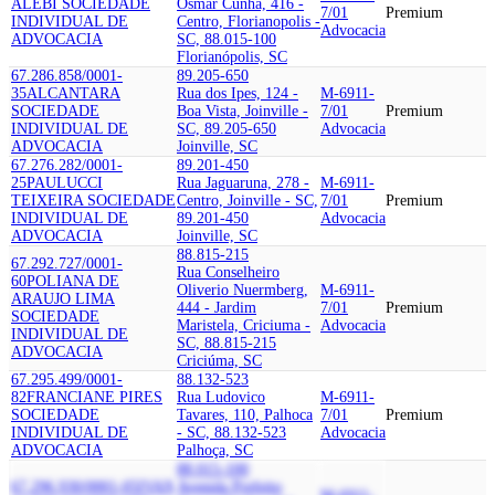
ALEBI SOCIEDADE
Osmar Cunha, 416 -
7/01
Premium
INDIVIDUAL DE
Centro, Florianopolis -
Advocacia
ADVOCACIA
SC, 88.015-100
Florianópolis, SC
67.286.858/0001-
89.205-650
35
ALCANTARA
Rua dos Ipes, 124 -
M-6911-
SOCIEDADE
Boa Vista, Joinville -
7/01
Premium
INDIVIDUAL DE
SC, 89.205-650
Advocacia
ADVOCACIA
Joinville, SC
67.276.282/0001-
89.201-450
25
PAULUCCI
Rua Jaguaruna, 278 -
M-6911-
TEIXEIRA SOCIEDADE
Centro, Joinville - SC,
7/01
Premium
INDIVIDUAL DE
89.201-450
Advocacia
ADVOCACIA
Joinville, SC
88.815-215
67.292.727/0001-
Rua Conselheiro
60
POLIANA DE
Oliverio Nuermberg,
M-6911-
ARAUJO LIMA
444 - Jardim
7/01
Premium
SOCIEDADE
Maristela, Criciuma -
Advocacia
INDIVIDUAL DE
SC, 88.815-215
ADVOCACIA
Criciúma, SC
67.295.499/0001-
88.132-523
82
FRANCIANE PIRES
Rua Ludovico
M-6911-
SOCIEDADE
Tavares, 110, Palhoca
7/01
Premium
INDIVIDUAL DE
- SC, 88.132-523
Advocacia
ADVOCACIA
Palhoça, SC
88.015-100
67.296.930/0001-05
IVAN
Avenida Prefeito