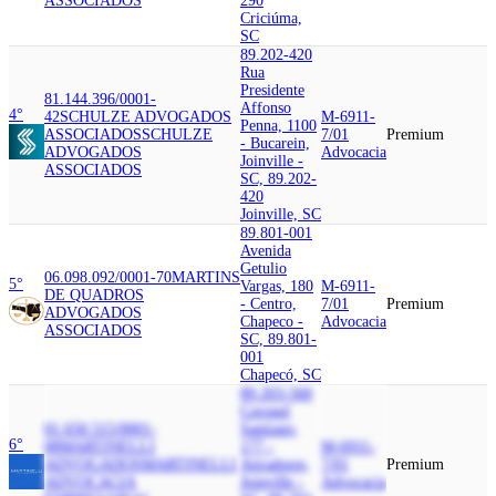
ASSOCIADOS
290
Criciúma,
SC
89.202-420
Rua
Presidente
81.144.396/0001-
Affonso
4°
42
SCHULZE ADVOGADOS
M-6911-
Penna, 1100
ASSOCIADOS
SCHULZE
7/01
Premium
- Bucarein,
ADVOGADOS
Advocacia
Joinville -
ASSOCIADOS
SC, 89.202-
420
Joinville, SC
89.801-001
Avenida
Getulio
06.098.092/0001-70
MARTINS
5°
Vargas, 180
M-6911-
DE QUADROS
- Centro,
7/01
Premium
ADVOGADOS
Chapeco -
Advocacia
ASSOCIADOS
SC, 89.801-
001
Chapecó, SC
89.203-560
Coronel
01.650.515/0001-
Santiago,
6°
08
MARTINELLI
177 -
M-6911-
ADVOGADOS
MARTINELLI
Atiradores,
7/01
Premium
ADVOCACIA
Joinville -
Advocacia