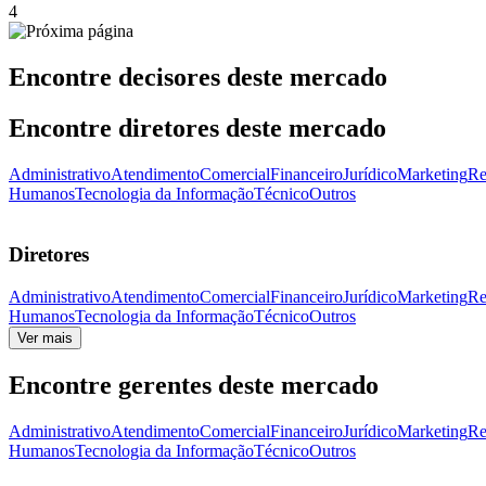
4
Encontre decisores deste mercado
Encontre diretores deste mercado
Administrativo
Atendimento
Comercial
Financeiro
Jurídico
Marketing
Re
Humanos
Tecnologia da Informação
Técnico
Outros
Diretores
Administrativo
Atendimento
Comercial
Financeiro
Jurídico
Marketing
Re
Humanos
Tecnologia da Informação
Técnico
Outros
Ver mais
Encontre gerentes deste mercado
Administrativo
Atendimento
Comercial
Financeiro
Jurídico
Marketing
Re
Humanos
Tecnologia da Informação
Técnico
Outros