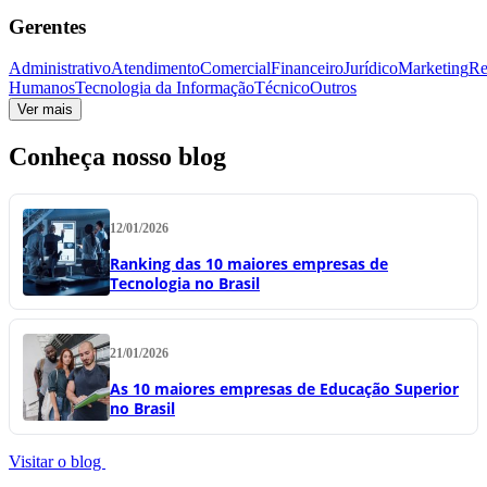
Gerentes
Administrativo
Atendimento
Comercial
Financeiro
Jurídico
Marketing
Re
Humanos
Tecnologia da Informação
Técnico
Outros
Ver mais
Conheça nosso blog
12/01/2026
Ranking das 10 maiores empresas de
Tecnologia no Brasil
21/01/2026
As 10 maiores empresas de Educação Superior
no Brasil
Visitar o blog