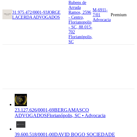
Rubens de
Arruda
M-6911-
31.975.472/0001-93
JORGE
Ramos, 2596
7/01
Premium
LACERDA ADVOGADOS
- Centro,
Advocacia
Florianopolis
- SC, 88.015-
702
Florianópolis,
SC
88.053-516
Rua dos
Surubins, 157
23.127.626/0001-
- Jurere,
M-6911-
69
BERGAMASCO
Florianopolis
7/01
Premium
ADVOGADOS
BERGAMASCO
- SC, 88.053-
Advocacia
ADVOGADOS
516
Florianópolis,
SC
23.127.626/0001-69
BERGAMASCO
ADVOGADOS
Florianópolis, SC • Advocacia
39.600.518/0001-00
DAVID BOGO SOCIEDADE