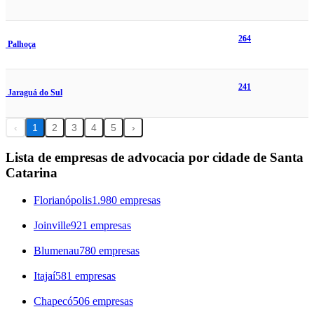
264
Palhoça
241
Jaraguá do Sul
‹
1
2
3
4
5
›
Lista de empresas de advocacia por cidade de Santa
Catarina
Florianópolis
1.980 empresas
Joinville
921 empresas
Blumenau
780 empresas
Itajaí
581 empresas
Chapecó
506 empresas