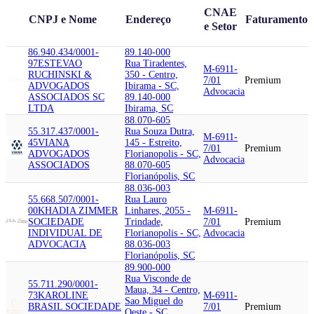
CNAE
CNPJ e Nome
Endereço
Faturamento
e Setor
86.940.434/0001-
89.140-000
97
ESTEVAO
Rua Tiradentes,
M-6911-
RUCHINSKI &
350 - Centro,
7/01
Premium
ADVOGADOS
Ibirama - SC,
Advocacia
ASSOCIADOS SC
89.140-000
LTDA
Ibirama, SC
88.070-605
55.317.437/0001-
Rua Souza Dutra,
M-6911-
45
VIANA
145 - Estreito,
7/01
Premium
ADVOGADOS
Florianopolis - SC,
Advocacia
ASSOCIADOS
88.070-605
Florianópolis, SC
88.036-003
55.668.507/0001-
Rua Lauro
00
KHADIA ZIMMER
Linhares, 2055 -
M-6911-
SOCIEDADE
Trindade,
7/01
Premium
INDIVIDUAL DE
Florianopolis - SC,
Advocacia
ADVOCACIA
88.036-003
Florianópolis, SC
89.900-000
Rua Visconde de
55.711.290/0001-
Maua, 34 - Centro,
73
KAROLINE
M-6911-
Sao Miguel do
BRASIL SOCIEDADE
7/01
Premium
Oeste - SC,