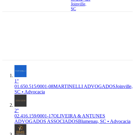
Joinville,
SC
89.203-560
Coronel
Santiago,
01.650.515/0001-
177 -
6°
M-6911-
08
MARTINELLI
Atiradores,
7/01
Premium
ADVOGADOS
MARTINELLI
Joinville -
Advocacia
ADVOCACIA EMPRESARIAL
SC,
89.203-560
Joinville,
SC
1°
01.650.515/0001-08
MARTINELLI ADVOGADOS
Joinville,
SC • Advocacia
2°
02.416.159/0001-17
OLIVEIRA & ANTUNES
ADVOGADOS ASSOCIADOS
Blumenau, SC • Advocacia