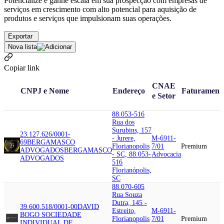
Potencialize e ganhe escala em sua prospecção com empresas de
serviços em crescimento com alto potencial para aquisição de
produtos e serviços que impulsionam suas operações.
Exportar
Nova lista
Copiar link
CNAE
CNPJ e Nome
Endereço
Faturament
e Setor
88.053-516
Rua dos
Surubins, 157
23.127.626/0001-
- Jurere,
M-6911-
69
BERGAMASCO
Florianopolis
7/01
Premium
ADVOGADOS
BERGAMASCO
- SC, 88.053-
Advocacia
ADVOGADOS
516
Florianópolis,
SC
88.070-605
Rua Souza
Dutra, 145 -
39.600.518/0001-00
DAVID
Estreito,
M-6911-
BOGO SOCIEDADE
Florianopolis
7/01
Premium
INDIVIDUAL DE