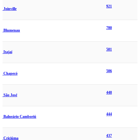
921
Joinville
780
Blumenau
581
Itajaí
506
Chapecó
448
São José
444
Balneário Camboriú
437
Criciúma