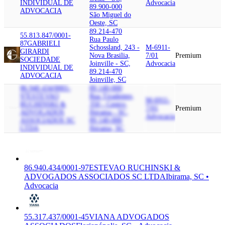
INDIVIDUAL DE
Advocacia
89.900-000
ADVOCACIA
São Miguel do
Oeste, SC
89.214-470
55.813.847/0001-
Rua Paulo
87
GABRIELI
Schossland, 243 -
M-6911-
GIRARDI
Nova Brasilia,
7/01
Premium
SOCIEDADE
Joinville - SC,
Advocacia
INDIVIDUAL DE
89.214-470
ADVOCACIA
Joinville, SC
86.940.434/0001-
89.140-000
97
ESTEVAO
Rua Tiradentes,
M-6911-
RUCHINSKI &
350 - Centro,
7/01
Premium
ADVOGADOS
Ibirama - SC,
Advocacia
ASSOCIADOS SC
89.140-000
LTDA
Ibirama, SC
86.940.434/0001-97
ESTEVAO RUCHINSKI &
ADVOGADOS ASSOCIADOS SC LTDA
Ibirama, SC •
Advocacia
55.317.437/0001-45
VIANA ADVOGADOS