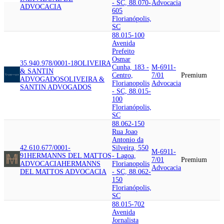
- SC, 88.070-
Advocacia
ADVOCACIA
605
Florianópolis,
SC
88.015-100
Avenida
Prefeito
Osmar
35.940.978/0001-18
OLIVEIRA
Cunha, 183 -
M-6911-
& SANTIN
Centro,
7/01
Premium
ADVOGADOS
OLIVEIRA &
Florianopolis
Advocacia
SANTIN ADVOGADOS
- SC, 88.015-
100
Florianópolis,
SC
88.062-150
Rua Joao
Antonio da
42.610.677/0001-
Silveira, 550
M-6911-
91
HERMANNS DEL MATTOS
- Lagoa,
7/01
Premium
ADVOCACIA
HERMANNS
Florianopolis
Advocacia
DEL MATTOS ADVOCACIA
- SC, 88.062-
150
Florianópolis,
SC
88.015-702
Avenida
Jornalista