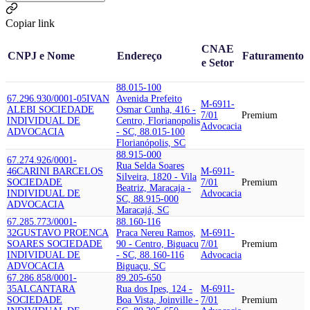
Copiar link
CNAE
CNPJ e Nome
Endereço
Faturamento
e Setor
88.015-100
67.296.930/0001-05
IVAN
Avenida Prefeito
M-6911-
ALEBI SOCIEDADE
Osmar Cunha, 416 -
7/01
Premium
INDIVIDUAL DE
Centro, Florianopolis
Advocacia
ADVOCACIA
- SC, 88.015-100
Florianópolis, SC
88.915-000
67.274.926/0001-
Rua Selda Soares
46
CARINI BARCELOS
M-6911-
Silveira, 1820 - Vila
SOCIEDADE
7/01
Premium
Beatriz, Maracaja -
INDIVIDUAL DE
Advocacia
SC, 88.915-000
ADVOCACIA
Maracajá, SC
67.285.773/0001-
88.160-116
32
GUSTAVO PROENCA
Praca Nereu Ramos,
M-6911-
SOARES SOCIEDADE
90 - Centro, Biguacu
7/01
Premium
INDIVIDUAL DE
- SC, 88.160-116
Advocacia
ADVOCACIA
Biguaçu, SC
67.286.858/0001-
89.205-650
35
ALCANTARA
Rua dos Ipes, 124 -
M-6911-
SOCIEDADE
Boa Vista, Joinville -
7/01
Premium