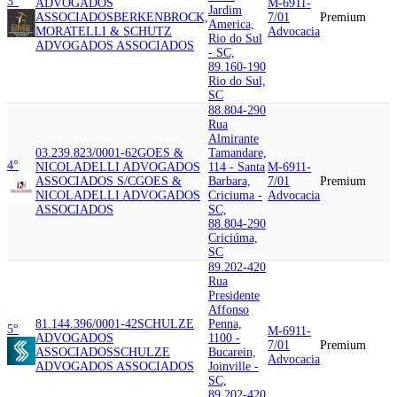
3°
ADVOGADOS
M-6911-
Jardim
ASSOCIADOS
BERKENBROCK,
7/01
Premium
America,
MORATELLI & SCHUTZ
Advocacia
Rio do Sul
ADVOGADOS ASSOCIADOS
- SC,
89.160-190
Rio do Sul,
SC
88.804-290
Rua
Almirante
03.239.823/0001-62
GOES &
Tamandare,
4°
NICOLADELLI ADVOGADOS
114 - Santa
M-6911-
ASSOCIADOS S/C
GOES &
Barbara,
7/01
Premium
NICOLADELLI ADVOGADOS
Criciuma -
Advocacia
ASSOCIADOS
SC,
88.804-290
Criciúma,
SC
89.202-420
Rua
Presidente
Affonso
81.144.396/0001-42
SCHULZE
Penna,
5°
M-6911-
ADVOGADOS
1100 -
7/01
Premium
ASSOCIADOS
SCHULZE
Bucarein,
Advocacia
ADVOGADOS ASSOCIADOS
Joinville -
SC,
89.202-420