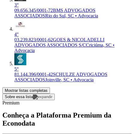
3°
09.656.345/0001-72
BMS ADVOGADOS
ASSOCIADOS
Rio do Sul, SC • Advocacia
4°
03.239.823/0001-62
GOES & NICOLADELLI
ADVOGADOS ASSOCIADOS S/C
Criciúma, SC •
Advocacia
5°
81.144.396/0001-42
SCHULZE ADVOGADOS
ASSOCIADOS
Joinville, SC • Advocacia
Mostrar listas completas
Sobre essa lista
Premium
Conheça a Plataforma Premium da
Econodata