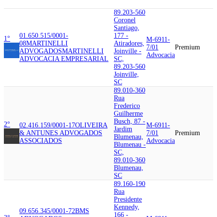
89.203-560
Coronel
Santiago,
01.650.515/0001-
177 -
1°
M-6911-
08
MARTINELLI
Atiradores,
7/01
Premium
ADVOGADOS
MARTINELLI
Joinville -
Advocacia
ADVOCACIA EMPRESARIAL
SC,
89.203-560
Joinville,
SC
89.010-360
Rua
Frederico
Guilherme
Busch, 87 -
2°
02.416.159/0001-17
OLIVEIRA
M-6911-
Jardim
& ANTUNES ADVOGADOS
7/01
Premium
Blumenau,
ASSOCIADOS
Advocacia
Blumenau -
SC,
89.010-360
Blumenau,
SC
89.160-190
Rua
Presidente
Kennedy,
09.656.345/0001-72
BMS
166 -