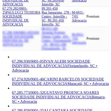
INDIVIDUAL DE
SC, 89.205-650
Advocacia
ADVOCACIA
Joinville, SC
67.276.282/0001-
89.201-450
25
PAULUCCI TEIXEIRA
Rua Jaguaruna, 278 -
M-6911-
SOCIEDADE
Centro, Joinville -
7/01
Premium
INDIVIDUAL DE
SC, 89.201-450
Advocacia
ADVOCACIA
Joinville, SC
88.015-100
67.296.930/0001-05
IVAN
Avenida Prefeito
M-6911-
ALEBI SOCIEDADE
Osmar Cunha, 416 -
7/01
Premium
INDIVIDUAL DE
Centro, Florianopolis
Advocacia
ADVOCACIA
- SC, 88.015-100
Florianópolis, SC
67.296.930/0001-05
IVAN ALEBI SOCIEDADE
INDIVIDUAL DE ADVOCACIA
Florianópolis, SC •
Advocacia
67.274.926/0001-46
CARINI BARCELOS SOCIEDADE
INDIVIDUAL DE ADVOCACIA
Maracajá, SC • Advocacia
67.285.773/0001-32
GUSTAVO PROENCA SOARES
SOCIEDADE INDIVIDUAL DE ADVOCACIA
Biguaçu,
SC • Advocacia
67.286.858/0001-35
ALCANTARA SOCIEDADE