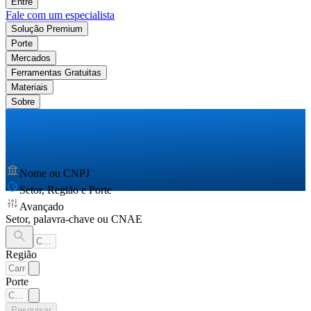
Entre
Fale com um especialista
Solução Premium
Porte
Mercados
Ferramentas Gratuitas
Materiais
Sobre
Nome ou CNPJ
Setor, Região e Porte
Avançado
Setor, palavra-chave ou CNAE
Região
Porte
Pesquisar