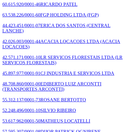
60.615.920/0001-46
RICARDO PATEL
63.538.226/0001-60
FGP HOLDING LTDA
(FGP)
44.423.451/0001-07
ERICA DOS SANTOS
(CENTRAL
LANCHE)
42.026.003/0001-44
ACACIA LOCACOES LTDA
(ACACIA
LOCACOES)
42.571.171/0001-10
LR SERVICOS FLORESTAIS LTDA
(LR
SERVICOS FLORESTAIS)
45.897.977/0001-91
CJ INDUSTRIA E SERVICOS LTDA
48.708.860/0001-00
EDIBERTO LUIZ ARCONTTI
(TRANSPORTES ARCONTTI)
55.312.137/0001-73
ROSANE BERTOTTO
52.248.496/0001-10
SILVIO RIBEIRO
53.617.962/0001-50
MATHEUS LOCATELLI
57.595.307/0001-08
DIJOR PATRICK OGNIBENE