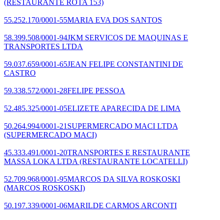
(RESTAURANTE ROTA 153)
55.252.170/0001-55
MARIA EVA DOS SANTOS
58.399.508/0001-94
JKM SERVICOS DE MAQUINAS E
TRANSPORTES LTDA
59.037.659/0001-65
JEAN FELIPE CONSTANTINI DE
CASTRO
59.338.572/0001-28
FELIPE PESSOA
52.485.325/0001-05
ELIZETE APARECIDA DE LIMA
50.264.994/0001-21
SUPERMERCADO MACI LTDA
(SUPERMERCADO MACI)
45.333.491/0001-20
TRANSPORTES E RESTAURANTE
MASSA LOKA LTDA
(RESTAURANTE LOCATELLI)
52.709.968/0001-95
MARCOS DA SILVA ROSKOSKI
(MARCOS ROSKOSKI)
50.197.339/0001-06
MARILDE CARMOS ARCONTI