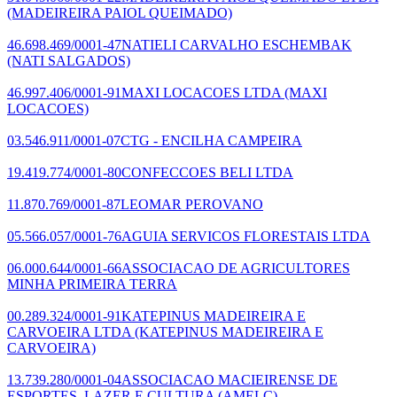
(MADEIREIRA PAIOL QUEIMADO)
46.698.469/0001-47
NATIELI CARVALHO ESCHEMBAK
(NATI SALGADOS)
46.997.406/0001-91
MAXI LOCACOES LTDA
(MAXI
LOCACOES)
03.546.911/0001-07
CTG - ENCILHA CAMPEIRA
19.419.774/0001-80
CONFECCOES BELI LTDA
11.870.769/0001-87
LEOMAR PEROVANO
05.566.057/0001-76
AGUIA SERVICOS FLORESTAIS LTDA
06.000.644/0001-66
ASSOCIACAO DE AGRICULTORES
MINHA PRIMEIRA TERRA
00.289.324/0001-91
KATEPINUS MADEIREIRA E
CARVOEIRA LTDA
(KATEPINUS MADEIREIRA E
CARVOEIRA)
13.739.280/0001-04
ASSOCIACAO MACIEIRENSE DE
ESPORTES, LAZER E CULTURA
(AMELC)