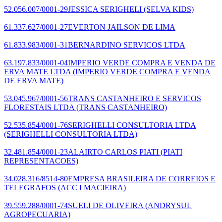
52.056.007/0001-29
JESSICA SERIGHELI
(SELVA KIDS)
61.337.627/0001-27
EVERTON JAILSON DE LIMA
61.833.983/0001-31
BERNARDINO SERVICOS LTDA
63.197.833/0001-04
IMPERIO VERDE COMPRA E VENDA DE
ERVA MATE LTDA
(IMPERIO VERDE COMPRA E VENDA
DE ERVA MATE)
53.045.967/0001-56
TRANS CASTANHEIRO E SERVICOS
FLORESTAIS LTDA
(TRANS CASTANHEIRO)
52.535.854/0001-76
SERIGHELLI CONSULTORIA LTDA
(SERIGHELLI CONSULTORIA LTDA)
32.481.854/0001-23
ALAIRTO CARLOS PIATI
(PIATI
REPRESENTACOES)
34.028.316/8514-80
EMPRESA BRASILEIRA DE CORREIOS E
TELEGRAFOS
(ACC I MACIEIRA)
39.559.288/0001-74
SUELI DE OLIVEIRA
(ANDRYSUL
AGROPECUARIA)