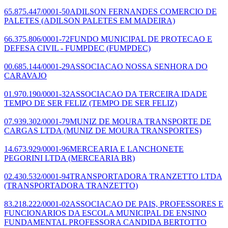
65.875.447/0001-50
ADILSON FERNANDES COMERCIO DE
PALETES
(ADILSON PALETES EM MADEIRA)
66.375.806/0001-72
FUNDO MUNICIPAL DE PROTECAO E
DEFESA CIVIL - FUMPDEC
(FUMPDEC)
00.685.144/0001-29
ASSOCIACAO NOSSA SENHORA DO
CARAVAJO
01.970.190/0001-32
ASSOCIACAO DA TERCEIRA IDADE
TEMPO DE SER FELIZ
(TEMPO DE SER FELIZ)
07.939.302/0001-79
MUNIZ DE MOURA TRANSPORTE DE
CARGAS LTDA
(MUNIZ DE MOURA TRANSPORTES)
14.673.929/0001-96
MERCEARIA E LANCHONETE
PEGORINI LTDA
(MERCEARIA BR)
02.430.532/0001-94
TRANSPORTADORA TRANZETTO LTDA
(TRANSPORTADORA TRANZETTO)
83.218.222/0001-02
ASSOCIACAO DE PAIS, PROFESSORES E
FUNCIONARIOS DA ESCOLA MUNICIPAL DE ENSINO
FUNDAMENTAL PROFESSORA CANDIDA BERTOTTO