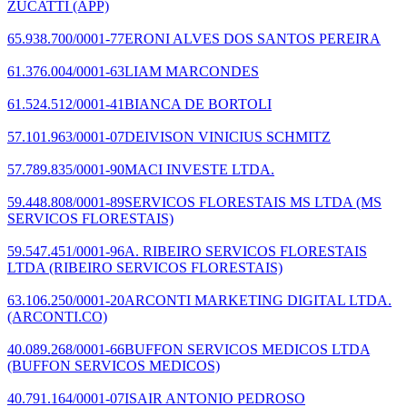
ZUCATTI
(APP)
65.938.700/0001-77
ERONI ALVES DOS SANTOS PEREIRA
61.376.004/0001-63
LIAM MARCONDES
61.524.512/0001-41
BIANCA DE BORTOLI
57.101.963/0001-07
DEIVISON VINICIUS SCHMITZ
57.789.835/0001-90
MACI INVESTE LTDA.
59.448.808/0001-89
SERVICOS FLORESTAIS MS LTDA
(MS
SERVICOS FLORESTAIS)
59.547.451/0001-96
A. RIBEIRO SERVICOS FLORESTAIS
LTDA
(RIBEIRO SERVICOS FLORESTAIS)
63.106.250/0001-20
ARCONTI MARKETING DIGITAL LTDA.
(ARCONTI.CO)
40.089.268/0001-66
BUFFON SERVICOS MEDICOS LTDA
(BUFFON SERVICOS MEDICOS)
40.791.164/0001-07
ISAIR ANTONIO PEDROSO