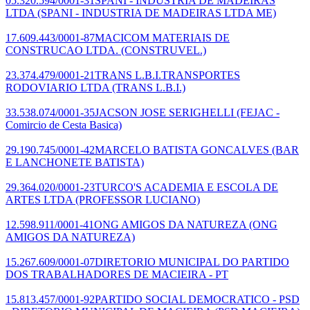
05.320.594/0001-31
SPANI - INDUSTRIA DE MADEIRAS
LTDA
(SPANI - INDUSTRIA DE MADEIRAS LTDA ME)
17.609.443/0001-87
MACICOM MATERIAIS DE
CONSTRUCAO LTDA.
(CONSTRUVEL.)
23.374.479/0001-21
TRANS L.B.I.TRANSPORTES
RODOVIARIO LTDA
(TRANS L.B.I.)
33.538.074/0001-35
JACSON JOSE SERIGHELLI
(FEJAC -
Comircio de Cesta Basica)
29.190.745/0001-42
MARCELO BATISTA GONCALVES
(BAR
E LANCHONETE BATISTA)
29.364.020/0001-23
TURCO'S ACADEMIA E ESCOLA DE
ARTES LTDA
(PROFESSOR LUCIANO)
12.598.911/0001-41
ONG AMIGOS DA NATUREZA
(ONG
AMIGOS DA NATUREZA)
15.267.609/0001-07
DIRETORIO MUNICIPAL DO PARTIDO
DOS TRABALHADORES DE MACIEIRA - PT
15.813.457/0001-92
PARTIDO SOCIAL DEMOCRATICO - PSD