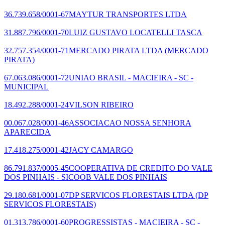
36.739.658/0001-67
MAYTUR TRANSPORTES LTDA
31.887.796/0001-70
LUIZ GUSTAVO LOCATELLI TASCA
32.757.354/0001-71
MERCADO PIRATA LTDA
(MERCADO
PIRATA)
67.063.086/0001-72
UNIAO BRASIL - MACIEIRA - SC -
MUNICIPAL
18.492.288/0001-24
VILSON RIBEIRO
00.067.028/0001-46
ASSOCIACAO NOSSA SENHORA
APARECIDA
17.418.275/0001-42
JACY CAMARGO
86.791.837/0005-45
COOPERATIVA DE CREDITO DO VALE
DOS PINHAIS - SICOOB VALE DOS PINHAIS
29.180.681/0001-07
DP SERVICOS FLORESTAIS LTDA
(DP
SERVICOS FLORESTAIS)
01.313.786/0001-60
PROGRESSISTAS - MACIEIRA - SC -