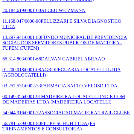
20.184.619/0001-00
ALCEU WEIZMANN
11.168.047/0006-90
PELLIZZARI E SILVA DIAGNOSTICO
LTDA
13.297.941/0001-80
FUNDO MUNICIPAL DE PREVIDENCIA
SOCIAL DOS SERVIDORES PUBLICOS DE MACIEIRA -
FUPEM
(FUPEM)
65.314.803/0001-66
DALVAN GABRIEL ABRAAO
01.200.018/0001-08
AGROPECUARIA LOCATELLI LTDA
(AGROLOCATELLI)
03.257.531/0002-33
FARMACIA SALTO VELOSO LTDA
00.149.356/0001-91
MADEIREIRA LOCATELLI IND E COM
DE MADEIRAS LTDA
(MADEIREIRA LOCATELLI)
54.044.916/0001-72
ASSOCIACAO MACIEIRA TRAIL CLUBE
56.781.539/0001-80
FILIPE SCHUH LTDA
(FS
TREINAMENTOS E CONSULTORIA)