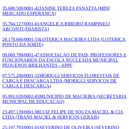
35.688.500/0001-42
JANINE TEREZA PANATTA
(MINI
MERCADO ESPERANCA)
35.764.127/0001-61
ANGELICA RIBEIRO RAMPINELI
ARCONTI
(DIARISTA)
28.178.666/0001-53
LOTERICA MACIEIRA LTDA
(LOTERICA
PONTO DA SORTE)
09.069.799/0001-47
ASSOCIACAO DE PAIS, PROFESSORES E
FUNCIONARIOS DA ESCOLA NUCLEADA MUNICIPAL
PEQUENOS BRILHANTES - APPF
07.575.200/0001-11
MORIGGI SERVICOS FLORESTAIS DE
CARGA E DESCARGA LTDA
(MORIGGI SERVICOS DE
CARGA E DESCARGA)
95.992.020/0002-83
MUNICIPIO DE MACIEIRA
(SECRETARIA
MUNICIPAL DE EDUCACAO)
23.497.139/0001-98
LUIZ FELIPE DE SOUZA MACIEL & CIA
LTDA
(TRANS MACIEL & SERVICOS GERAIS)
25.197.793/0001-01
SEVERINO DE OLIVEIRA
(SEVERINO