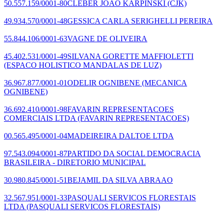
50.557.159/0001-80
CLEBER JOAO KARPINSKI
(CJK)
49.934.570/0001-48
GESSICA CARLA SERIGHELLI PEREIRA
55.844.106/0001-63
VAGNE DE OLIVEIRA
45.402.531/0001-49
SILVANA GORETTE MAFFIOLETTI
(ESPACO HOLISTICO MANDALAS DE LUZ)
36.967.877/0001-01
ODELIR OGNIBENE
(MECANICA
OGNIBENE)
36.692.410/0001-98
FAVARIN REPRESENTACOES
COMERCIAIS LTDA
(FAVARIN REPRESENTACOES)
00.565.495/0001-04
MADEIREIRA DALTOE LTDA
97.543.094/0001-87
PARTIDO DA SOCIAL DEMOCRACIA
BRASILEIRA - DIRETORIO MUNICIPAL
30.980.845/0001-51
BEJAMIL DA SILVA ABRAAO
32.567.951/0001-33
PASQUALI SERVICOS FLORESTAIS
LTDA
(PASQUALI SERVICOS FLORESTAIS)