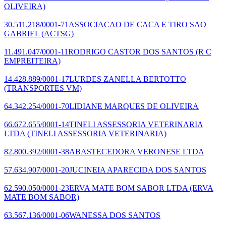
OLIVEIRA)
30.511.218/0001-71
ASSOCIACAO DE CACA E TIRO SAO
GABRIEL
(ACTSG)
11.491.047/0001-11
RODRIGO CASTOR DOS SANTOS
(R C
EMPREITEIRA)
14.428.889/0001-17
LURDES ZANELLA BERTOTTO
(TRANSPORTES VM)
64.342.254/0001-70
LIDIANE MARQUES DE OLIVEIRA
66.672.655/0001-14
TINELI ASSESSORIA VETERINARIA
LTDA
(TINELI ASSESSORIA VETERINARIA)
82.800.392/0001-38
ABASTECEDORA VERONESE LTDA
57.634.907/0001-20
JUCINEIA APARECIDA DOS SANTOS
62.590.050/0001-23
ERVA MATE BOM SABOR LTDA
(ERVA
MATE BOM SABOR)
63.567.136/0001-06
WANESSA DOS SANTOS