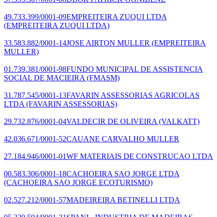
49.733.399/0001-09
EMPREITEIRA ZUQUI LTDA
(EMPREITEIRA ZUQUI LTDA)
33.583.882/0001-14
JOSE AIRTON MULLER
(EMPREITEIRA
MULLER)
01.739.381/0001-98
FUNDO MUNICIPAL DE ASSISTENCIA
SOCIAL DE MACIEIRA
(FMASM)
31.787.545/0001-13
FAVARIN ASSESSORIAS AGRICOLAS
LTDA
(FAVARIN ASSESSORIAS)
29.732.876/0001-04
VALDECIR DE OLIVEIRA
(VALKATT)
42.036.671/0001-52
CAUANE CARVALHO MULLER
27.184.946/0001-01
WF MATERIAIS DE CONSTRUCAO LTDA
00.583.306/0001-18
CACHOEIRA SAO JORGE LTDA
(CACHOEIRA SAO JORGE ECOTURISMO)
02.527.212/0001-57
MADEIREIRA BETINELLI LTDA