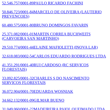
52.546.757/0001-89
PAULO RICARDO FACHINI
50.846.723/0001-84
MARCELO DE OLIVEIRA
(LAUTERIO
PREVENCOES)
60.480.575/0001-80
BRUNO DOMINGOS FAVARIN
25.371.082/0001-01
MARTIN CORREA BUCHWEITS
(CARVOEIRA SAN MARTINHO)
29.510.774/0001-44
ELAINE MAFIOLETTI
(INOVA LAR)
32.618.083/0002-54
CARLOS EDUARDO RODRIGUES LTDA
41.351.291/0001-40
RUI CARDOSO
(RC SERVICOS
FLORESTAIS)
33.092.825/0001-32
CHARLES S DO NASCIMENTO
SERVICOS FLORESTAIS
36.072.904/0001-70
EDUARDA WOSNIAK
34.662.132/0001-09
GILMAR BUENO
31.049.060/0001-22
MADEIREIRA PAIOL QUEIMADO LTDA