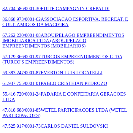
82.704.586/0001-30
EDITE CAMPAGNIN CREPALDI
86.868.973/0001-62
ASSOCIACAO ESPORTIVA, RECREAT. E
CULT. AMIGOS DA MACIEIRA
67.262.230/0001-08
ARQUIPELAGO EMPREENDIMENTOS
IMOBILIARIOS LTDA
(ARQUIPELAGO
EMPREENDIMENTOS IMOBILIARIOS)
57.179.366/0001-97
TURCOS EMPREENDIMENTOS LTDA
(TURCO'S EMPREENDIMENTOS)
59.383.247/0001-87
EVERTON LUIS LOCATELLI
61.937.755/0001-01
PABLO CRISTHIAN PEDROZO
55.416.720/0001-24
PADARIA E CONFEITARIA GERACOES
LTDA
47.818.688/0001-85
WETEL PARTICIPACOES LTDA
(WETEL
PARTICIPACOES)
47.525.917/0001-73
CARLOS DANIEL SULDOVSKI