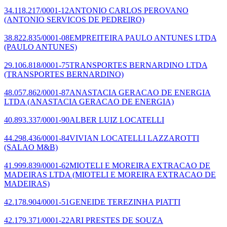
34.118.217/0001-12
ANTONIO CARLOS PEROVANO
(ANTONIO SERVICOS DE PEDREIRO)
38.822.835/0001-08
EMPREITEIRA PAULO ANTUNES LTDA
(PAULO ANTUNES)
29.106.818/0001-75
TRANSPORTES BERNARDINO LTDA
(TRANSPORTES BERNARDINO)
48.057.862/0001-87
ANASTACIA GERACAO DE ENERGIA
LTDA
(ANASTACIA GERACAO DE ENERGIA)
40.893.337/0001-90
ALBER LUIZ LOCATELLI
44.298.436/0001-84
VIVIAN LOCATELLI LAZZAROTTI
(SALAO M&B)
41.999.839/0001-62
MIOTELI E MOREIRA EXTRACAO DE
MADEIRAS LTDA
(MIOTELI E MOREIRA EXTRACAO DE
MADEIRAS)
42.178.904/0001-51
GENEIDE TEREZINHA PIATTI
42.179.371/0001-22
ARI PRESTES DE SOUZA