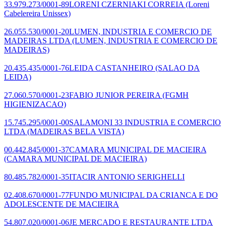
33.979.273/0001-89
LORENI CZERNIAKI CORREIA
(Loreni
Cabelereira Unissex)
26.055.530/0001-20
LUMEN, INDUSTRIA E COMERCIO DE
MADEIRAS LTDA
(LUMEN, INDUSTRIA E COMERCIO DE
MADEIRAS)
20.435.435/0001-76
LEIDA CASTANHEIRO
(SALAO DA
LEIDA)
27.060.570/0001-23
FABIO JUNIOR PEREIRA
(FGMH
HIGIENIZACAO)
15.745.295/0001-00
SALAMONI 33 INDUSTRIA E COMERCIO
LTDA
(MADEIRAS BELA VISTA)
00.442.845/0001-37
CAMARA MUNICIPAL DE MACIEIRA
(CAMARA MUNICIPAL DE MACIEIRA)
80.485.782/0001-35
ITACIR ANTONIO SERIGHELLI
02.408.670/0001-77
FUNDO MUNICIPAL DA CRIANCA E DO
ADOLESCENTE DE MACIEIRA
54.807.020/0001-06
JE MERCADO E RESTAURANTE LTDA