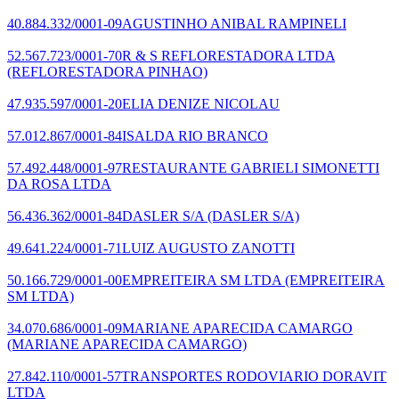
40.884.332/0001-09
AGUSTINHO ANIBAL RAMPINELI
52.567.723/0001-70
R & S REFLORESTADORA LTDA
(REFLORESTADORA PINHAO)
47.935.597/0001-20
ELIA DENIZE NICOLAU
57.012.867/0001-84
ISALDA RIO BRANCO
57.492.448/0001-97
RESTAURANTE GABRIELI SIMONETTI
DA ROSA LTDA
56.436.362/0001-84
DASLER S/A
(DASLER S/A)
49.641.224/0001-71
LUIZ AUGUSTO ZANOTTI
50.166.729/0001-00
EMPREITEIRA SM LTDA
(EMPREITEIRA
SM LTDA)
34.070.686/0001-09
MARIANE APARECIDA CAMARGO
(MARIANE APARECIDA CAMARGO)
27.842.110/0001-57
TRANSPORTES RODOVIARIO DORAVIT
LTDA