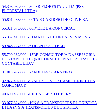
54.308.930/0001-36
PSR FLORESTAL LTDA
(PSR
FLORESTAL LTDA)
55.861.483/0001-00
TAIS CARDOSO DE OLIVEIRA
55.321.575/0001-06
IVETE DA CONCEICAO
55.387.415/0001-51
JAKELINE GONCALVES MUNIZ
59.846.224/0001-61
JEAN LOCATELLI
55.790.362/0001-15
RR CONSULTORIA E ASSESSORIA
CONTABIL LTDA
(RR CONSULTORIA E ASSESSORIA
CONTABIL LTDA)
31.813.927/0001-74
ADELMO CARNEIRO
32.822.492/0001-97
ALEX JUNIOR CAMPAGNIN LTDA
(AGROMACI)
40.690.453/0001-01
CLAUBERTO CERRY
33.077.824/0001-19
N.S.A TRANSPORTES E LOGISTICA
LTDA
(N.S.A TRANSPORTES E LOGISTICA)