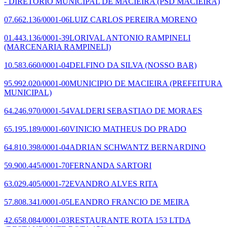
- DIRETORIO MUNICIPAL DE MACIEIRA
(PSD MACIEIRA)
07.662.136/0001-06
LUIZ CARLOS PEREIRA MORENO
01.443.136/0001-39
LORIVAL ANTONIO RAMPINELI
(MARCENARIA RAMPINELI)
10.583.660/0001-04
DELFINO DA SILVA
(NOSSO BAR)
95.992.020/0001-00
MUNICIPIO DE MACIEIRA
(PREFEITURA
MUNICIPAL)
64.246.970/0001-54
VALDERI SEBASTIAO DE MORAES
65.195.189/0001-60
VINICIO MATHEUS DO PRADO
64.810.398/0001-04
ADRIAN SCHWANTZ BERNARDINO
59.900.445/0001-70
FERNANDA SARTORI
63.029.405/0001-72
EVANDRO ALVES RITA
57.808.341/0001-05
LEANDRO FRANCIO DE MEIRA
42.658.084/0001-03
RESTAURANTE ROTA 153 LTDA