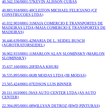
40.342.336/0001-57
KEVIN ALISSON CUBAS
40.883.918/0001-40
CLEITON MICHAEL FELICIANO
(CF
CONSTRUCOES LTDA)
41.032.903/0001-31
MAIA COMERCIO E TRANSPORTES DE
MADEIRAS LTDA
(MAIA COMERCIO E TRANSPORTES DE
MADEIRAS)
36.446.639/0001-42
MARIA DE L. SEIDEL BUSCH
(AGROTRATORSEIDEL)
36.902.933/0001-11
MARLON ALAN SLOMINSKY
(MARLON
SLOMINSKY)
35.637.160/0001-20
FIDAA KHURI
36.535.895/0001-06
JB MODAS LTDA
(JB MODAS)
23.565.424/0001-07
EDSON LUIS BINNER
20.111.163/0001-59
AS AUTO CENTER LTDA
(AS AUTO
CENTER)
22.394.095/0001-08
WILLYAN DETROZ
(BWD PINTURAS)