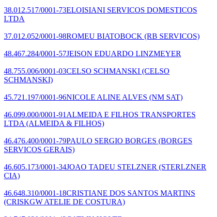
38.012.517/0001-73
ELOISIANI SERVICOS DOMESTICOS
LTDA
37.012.052/0001-98
ROMEU BIATOBOCK
(RB SERVICOS)
48.467.284/0001-57
JEISON EDUARDO LINZMEYER
48.755.006/0001-03
CELSO SCHMANSKI
(CELSO
SCHMANSKI)
45.721.197/0001-96
NICOLE ALINE ALVES
(NM SAT)
46.099.000/0001-91
ALMEIDA E FILHOS TRANSPORTES
LTDA
(ALMEIDA & FILHOS)
46.476.400/0001-79
PAULO SERGIO BORGES
(BORGES
SERVICOS GERAIS)
46.605.173/0001-34
JOAO TADEU STELZNER
(STERLZNER
CIA)
46.648.310/0001-18
CRISTIANE DOS SANTOS MARTINS
(CRISKGW ATELIE DE COSTURA)