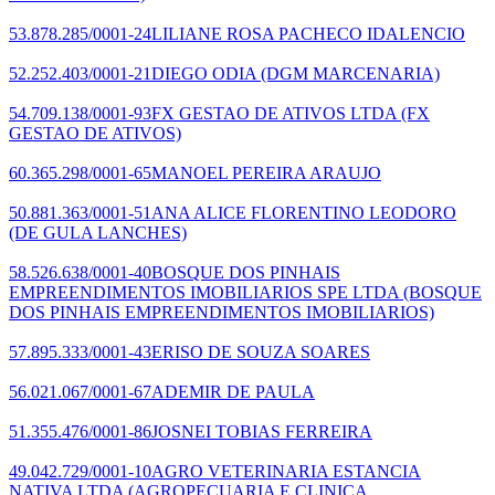
53.878.285/0001-24
LILIANE ROSA PACHECO IDALENCIO
52.252.403/0001-21
DIEGO ODIA
(DGM MARCENARIA)
54.709.138/0001-93
FX GESTAO DE ATIVOS LTDA
(FX
GESTAO DE ATIVOS)
60.365.298/0001-65
MANOEL PEREIRA ARAUJO
50.881.363/0001-51
ANA ALICE FLORENTINO LEODORO
(DE GULA LANCHES)
58.526.638/0001-40
BOSQUE DOS PINHAIS
EMPREENDIMENTOS IMOBILIARIOS SPE LTDA
(BOSQUE
DOS PINHAIS EMPREENDIMENTOS IMOBILIARIOS)
57.895.333/0001-43
ERISO DE SOUZA SOARES
56.021.067/0001-67
ADEMIR DE PAULA
51.355.476/0001-86
JOSNEI TOBIAS FERREIRA
49.042.729/0001-10
AGRO VETERINARIA ESTANCIA
NATIVA LTDA
(AGROPECUARIA E CLINICA