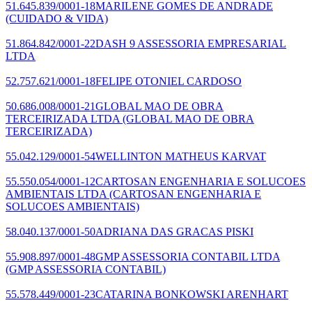
51.645.839/0001-18
MARILENE GOMES DE ANDRADE
(CUIDADO & VIDA)
51.864.842/0001-22
DASH 9 ASSESSORIA EMPRESARIAL
LTDA
52.757.621/0001-18
FELIPE OTONIEL CARDOSO
50.686.008/0001-21
GLOBAL MAO DE OBRA
TERCEIRIZADA LTDA
(GLOBAL MAO DE OBRA
TERCEIRIZADA)
55.042.129/0001-54
WELLINTON MATHEUS KARVAT
55.550.054/0001-12
CARTOSAN ENGENHARIA E SOLUCOES
AMBIENTAIS LTDA
(CARTOSAN ENGENHARIA E
SOLUCOES AMBIENTAIS)
58.040.137/0001-50
ADRIANA DAS GRACAS PISKI
55.908.897/0001-48
GMP ASSESSORIA CONTABIL LTDA
(GMP ASSESSORIA CONTABIL)
55.578.449/0001-23
CATARINA BONKOWSKI ARENHART