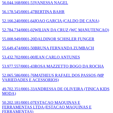
56.044.168/0001-53
VANESSA NAGEL
56.178.545/0001-47
BERTINA BAHR
52.166.240/0001-64
JOAO GARCIA
(CALDO DE CANA)
52.784.734/0001-02
WILIAN DA CRUZ
(WC MANUTENCAO)
55.008.949/0001-20
DALDINOR SCHISLER FUNGER
55.649.474/0001-50
BRUNA FERNANDA ZUMBACH
53.432.702/0001-00
JEAN CARLO ANTUNES
53.977.557/0001-43
ROSA MAZZETTO BOGO DA ROCHA
52.065.586/0001-76
MATHEUS RAFAEL DOS PASSOS
(MP
VARIEDADES E ACESSORIOS)
49.702.351/0001-33
ANDRESSA DE OLIVEIRA
(TINICA KIDS
MODA)
50.202.181/0001-07
ESTACAO MAQUINAS E
FERRAMENTAS LTDA
(ESTACAO MAQUINAS E
FERRAMENTAS)