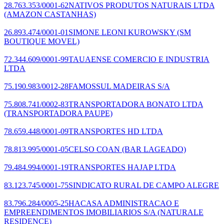
28.763.353/0001-62
NATIVOS PRODUTOS NATURAIS LTDA
(AMAZON CASTANHAS)
26.893.474/0001-01
SIMONE LEONI KUROWSKY
(SM
BOUTIQUE MOVEL)
72.344.609/0001-99
TAUAENSE COMERCIO E INDUSTRIA
LTDA
75.190.983/0012-28
FAMOSSUL MADEIRAS S/A
75.808.741/0002-83
TRANSPORTADORA BONATO LTDA
(TRANSPORTADORA PAUPE)
78.659.448/0001-09
TRANSPORTES HD LTDA
78.813.995/0001-05
CELSO COAN
(BAR LAGEADO)
79.484.994/0001-19
TRANSPORTES HAJAP LTDA
83.123.745/0001-75
SINDICATO RURAL DE CAMPO ALEGRE
83.796.284/0005-25
HACASA ADMINISTRACAO E
EMPREENDIMENTOS IMOBILIARIOS S/A
(NATURALE
RESIDENCE)