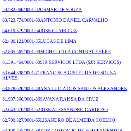
59.582.060/0001-02
OSMAR DE SOUZA
63.723.774/0001-60
ANTONIO DANIEL CARVALHO
64.019.379/0001-64
JOSE CLAIR LUZ
62.480.121/0001-35
LUCAS DE LIMA
62.865.565/0001-99
MICHEL ODIA CONTRAT EHLKE
61.391.464/0001-60
SJR SERVICOS LTDA
(SJR SERVICOS)
63.644.598/0001-71
FRANCISCA GISLEUDA DE SOUZA
ALVES
63.878.620/0001-48
ANA LUCIA DOS SANTOS ALEXANDRE
61.937.366/0001-86
SAVANA RAISSA DA CRUZ
62.643.970/0001-62
JOSE ALESSANDRO CARDOSO
62.700.827/0001-65
LISANDRO DE ALMEIDA COELHO
63.100.755/0001-88
XOR COMERCIO DE EQUIPAMENTOS