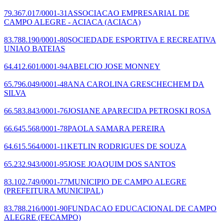
79.367.017/0001-31
ASSOCIACAO EMPRESARIAL DE
CAMPO ALEGRE - ACIACA
(ACIACA)
83.788.190/0001-80
SOCIEDADE ESPORTIVA E RECREATIVA
UNIAO BATEIAS
64.412.601/0001-94
ABELCIO JOSE MONNEY
65.796.049/0001-48
ANA CAROLINA GRESCHECHEM DA
SILVA
66.583.843/0001-76
JOSIANE APARECIDA PETROSKI ROSA
66.645.568/0001-78
PAOLA SAMARA PEREIRA
64.615.564/0001-11
KETLIN RODRIGUES DE SOUZA
65.232.943/0001-95
JOSE JOAQUIM DOS SANTOS
83.102.749/0001-77
MUNICIPIO DE CAMPO ALEGRE
(PREFEITURA MUNICIPAL)
83.788.216/0001-90
FUNDACAO EDUCACIONAL DE CAMPO
ALEGRE
(FECAMPO)