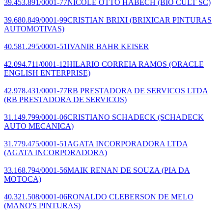
39.453.891/0001-77
NICOLE OTTO HABECH
(BIO CULT SC)
39.680.849/0001-99
CRISTIAN BRIXI
(BRIXICAR PINTURAS
AUTOMOTIVAS)
40.581.295/0001-51
IVANIR BAHR KEISER
42.094.711/0001-12
HILARIO CORREIA RAMOS
(ORACLE
ENGLISH ENTERPRISE)
42.978.431/0001-77
RB PRESTADORA DE SERVICOS LTDA
(RB PRESTADORA DE SERVICOS)
31.149.799/0001-06
CRISTIANO SCHADECK
(SCHADECK
AUTO MECANICA)
31.779.475/0001-51
AGATA INCORPORADORA LTDA
(AGATA INCORPORADORA)
33.168.794/0001-56
MAIK RENAN DE SOUZA
(PIA DA
MOTOCA)
40.321.508/0001-06
RONALDO CLEBERSON DE MELO
(MANO'S PINTURAS)