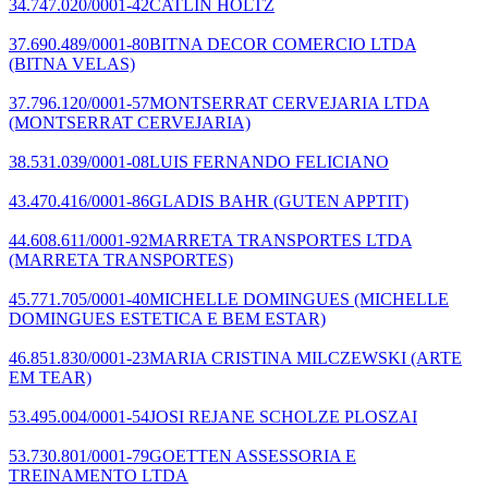
34.747.020/0001-42
CATLIN HOLTZ
37.690.489/0001-80
BITNA DECOR COMERCIO LTDA
(BITNA VELAS)
37.796.120/0001-57
MONTSERRAT CERVEJARIA LTDA
(MONTSERRAT CERVEJARIA)
38.531.039/0001-08
LUIS FERNANDO FELICIANO
43.470.416/0001-86
GLADIS BAHR
(GUTEN APPTIT)
44.608.611/0001-92
MARRETA TRANSPORTES LTDA
(MARRETA TRANSPORTES)
45.771.705/0001-40
MICHELLE DOMINGUES
(MICHELLE
DOMINGUES ESTETICA E BEM ESTAR)
46.851.830/0001-23
MARIA CRISTINA MILCZEWSKI
(ARTE
EM TEAR)
53.495.004/0001-54
JOSI REJANE SCHOLZE PLOSZAI
53.730.801/0001-79
GOETTEN ASSESSORIA E
TREINAMENTO LTDA