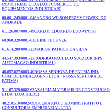
INDUSTRIAIS LTDA
(XOR COMERCIO DE
EQUIPAMENTOS INDUSTRIAIS)
60.601.245/0001-04
SANDRO WILSON PRZYVITOWSKI DE
ANDRADE
61.126.007/0001-49
CARLOS EDUARDO LUDWINSKI
60.968.320/0001-61
LUINE FUCKNER
61.614.289/0001-23
MAICON PATRICK DA SILVA
44.547.393/0001-23
RODRIGO PACHECO SUCZECK
(RPS
AUTOMACAO INDUSTRIAL)
48.657.027/0003-40
NOSSA SENHORA DE FATIMA IND.
COM. DE EMBALAGENS LTDA.
(NOSSA SENHORA DE
FATIMA)
51.167.329/0002-63
AZALEIA MATERIAIS DE CONSTRUCAO
LTDA
(LOJA HILDE)
48.210.510/0002-09
JOCEMA APOIO ADMINISTRATIVO E
CONSULTORIA EMPRESARIAL LTDA