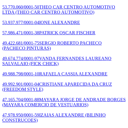
53.770.060/0001-50
THEO CAR CENTRO AUTOMOTIVO
LTDA
(THEO CAR CENTRO AUTOMOTIVO)
53.937.977/0001-04
IONE ALEXANDRE
57.986.471/0001-38
PATRICK OSCAR FISCHER
49.422.681/0001-75
SERGIO ROBERTO PACHECO
(PACHECO PINTURAS)
49.674.774/0001-97
VANDA FERNANDES LAUREANO
SALVALAIO
(FICK CHICK)
49.988.798/0001-10
RAFAELA CASSIA ALEXANDRE
49.992.901/0001-04
CRISTIANE APARECIDA DA CRUZ
(FREEDOM STYLE)
47.165.704/0001-88
MAYARA JORGE DE ANDRADE BORGES
(MAYARA COMERCIO DE VESTUARIOS)
47.978.950/0001-59
IZAIAS ALEXANDRE
(BILINHO
CONSTRUCOES)