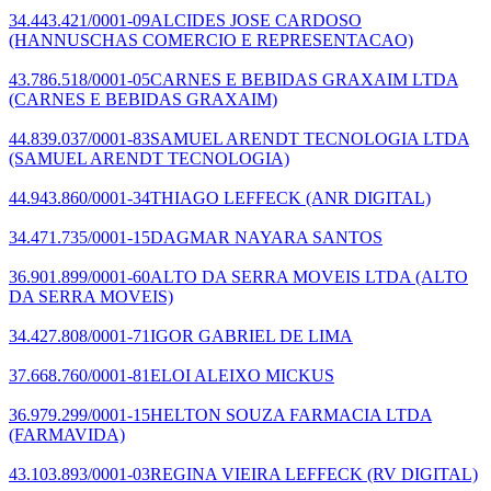
34.443.421/0001-09
ALCIDES JOSE CARDOSO
(HANNUSCHAS COMERCIO E REPRESENTACAO)
43.786.518/0001-05
CARNES E BEBIDAS GRAXAIM LTDA
(CARNES E BEBIDAS GRAXAIM)
44.839.037/0001-83
SAMUEL ARENDT TECNOLOGIA LTDA
(SAMUEL ARENDT TECNOLOGIA)
44.943.860/0001-34
THIAGO LEFFECK
(ANR DIGITAL)
34.471.735/0001-15
DAGMAR NAYARA SANTOS
36.901.899/0001-60
ALTO DA SERRA MOVEIS LTDA
(ALTO
DA SERRA MOVEIS)
34.427.808/0001-71
IGOR GABRIEL DE LIMA
37.668.760/0001-81
ELOI ALEIXO MICKUS
36.979.299/0001-15
HELTON SOUZA FARMACIA LTDA
(FARMAVIDA)
43.103.893/0001-03
REGINA VIEIRA LEFFECK
(RV DIGITAL)