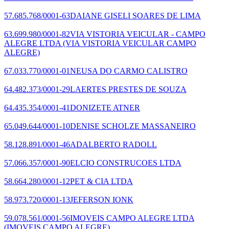
57.685.768/0001-63
DAIANE GISELI SOARES DE LIMA
63.699.980/0001-82
VIA VISTORIA VEICULAR - CAMPO
ALEGRE LTDA
(VIA VISTORIA VEICULAR CAMPO
ALEGRE)
67.033.770/0001-01
NEUSA DO CARMO CALISTRO
64.482.373/0001-29
LAERTES PRESTES DE SOUZA
64.435.354/0001-41
DONIZETE ATNER
65.049.644/0001-10
DENISE SCHOLZE MASSANEIRO
58.128.891/0001-46
ADALBERTO RADOLL
57.066.357/0001-90
ELCIO CONSTRUCOES LTDA
58.664.280/0001-12
PET & CIA LTDA
58.973.720/0001-13
JEFERSON IONK
59.078.561/0001-56
IMOVEIS CAMPO ALEGRE LTDA
(IMOVEIS CAMPO ALEGRE)