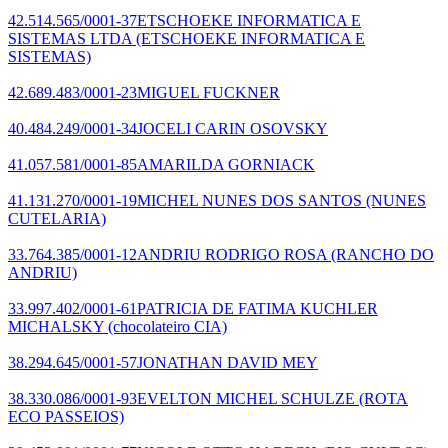
42.514.565/0001-37
ETSCHOEKE INFORMATICA E
SISTEMAS LTDA
(ETSCHOEKE INFORMATICA E
SISTEMAS)
42.689.483/0001-23
MIGUEL FUCKNER
40.484.249/0001-34
JOCELI CARIN OSOVSKY
41.057.581/0001-85
AMARILDA GORNIACK
41.131.270/0001-19
MICHEL NUNES DOS SANTOS
(NUNES
CUTELARIA)
33.764.385/0001-12
ANDRIU RODRIGO ROSA
(RANCHO DO
ANDRIU)
33.997.402/0001-61
PATRICIA DE FATIMA KUCHLER
MICHALSKY
(chocolateiro CIA)
38.294.645/0001-57
JONATHAN DAVID MEY
38.330.086/0001-93
EVELTON MICHEL SCHULZE
(ROTA
ECO PASSEIOS)