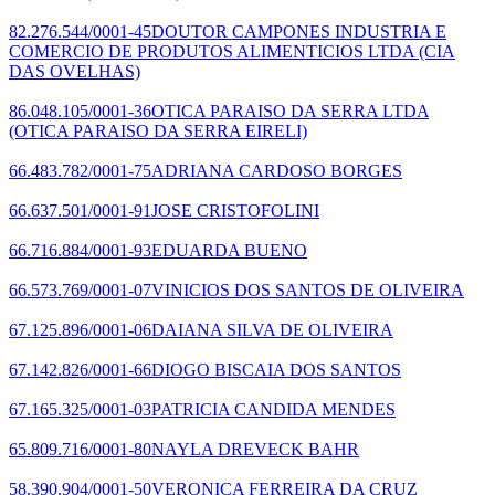
82.276.544/0001-45
DOUTOR CAMPONES INDUSTRIA E
COMERCIO DE PRODUTOS ALIMENTICIOS LTDA
(CIA
DAS OVELHAS)
86.048.105/0001-36
OTICA PARAISO DA SERRA LTDA
(OTICA PARAISO DA SERRA EIRELI)
66.483.782/0001-75
ADRIANA CARDOSO BORGES
66.637.501/0001-91
JOSE CRISTOFOLINI
66.716.884/0001-93
EDUARDA BUENO
66.573.769/0001-07
VINICIOS DOS SANTOS DE OLIVEIRA
67.125.896/0001-06
DAIANA SILVA DE OLIVEIRA
67.142.826/0001-66
DIOGO BISCAIA DOS SANTOS
67.165.325/0001-03
PATRICIA CANDIDA MENDES
65.809.716/0001-80
NAYLA DREVECK BAHR
58.390.904/0001-50
VERONICA FERREIRA DA CRUZ