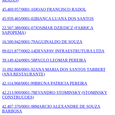
MODAS)
45.469.957/0001-10
JOAO FRANCISCO RADOL
45.959.465/0001-02
BIANCA LUANA DOS SANTOS
22.507.389/0001-07
JOSIMAR DZIEDICZ
(FABRICA
SAPOPEMA)
16.500.942/0001-79
AGUINALDO DE SOUZA
09.021.877/0002-14
DEVAPAV INFRAESTRUTURA LTDA
39.149.424/0001-58
PAULO LEOMAR PEREIRA
31.092.868/0001-92
ANA MARIA DOS SANTOS TABBERT
(ANA RESTAURANTE)
42.114.968/0001-99
BRUNA PATRICIA PEREIRA
42.213.909/0001-78
EVANDRO STOMINSKY
(STOMINSKY
CONSTRUCOES)
42.407.370/0001-98
MARCIO ALEXANDRE DE SOUZA
BARBOSA