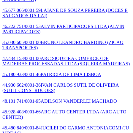
45.677.066/0001-59
LAIANE DE SOUZA PEREIRA
(DOCES E
SALGADOS DA LAI)
46.222.751/0001-53
ALVIN PARTICIPACOES LTDA
(ALVIN
PARTICIPACOES)
35.030.605/0001-00
BRUNO LEANDRO BARDINO
(ZICAO
TRANSPORTES)
47.434.153/0001-00
ARC SIQUEIRA COMERCIO DE
MADEIRAS PROCESSADAS LTDA
(SIQUEIRA MADEIRAS)
45.180.933/0001-46
PATRICIA DE LIMA LISBOA
44.930.662/0001-36
IVAN CARLOS SUTIL DE OLIVEIRA
(SUTIL CONSTRUCOES)
48.101.741/0001-95
ADILSON VANDERLEI MACHADO
45.928.408/0001-66
ARC AUTO CENTER LTDA
(ARC AUTO
CENTER)
45.480.640/0001-84
JUCILEI DO CARMO ANTONIACOMI
(JU