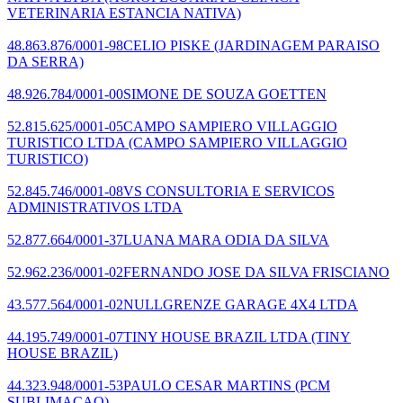
VETERINARIA ESTANCIA NATIVA)
48.863.876/0001-98
CELIO PISKE
(JARDINAGEM PARAISO
DA SERRA)
48.926.784/0001-00
SIMONE DE SOUZA GOETTEN
52.815.625/0001-05
CAMPO SAMPIERO VILLAGGIO
TURISTICO LTDA
(CAMPO SAMPIERO VILLAGGIO
TURISTICO)
52.845.746/0001-08
VS CONSULTORIA E SERVICOS
ADMINISTRATIVOS LTDA
52.877.664/0001-37
LUANA MARA ODIA DA SILVA
52.962.236/0001-02
FERNANDO JOSE DA SILVA FRISCIANO
43.577.564/0001-02
NULLGRENZE GARAGE 4X4 LTDA
44.195.749/0001-07
TINY HOUSE BRAZIL LTDA
(TINY
HOUSE BRAZIL)
44.323.948/0001-53
PAULO CESAR MARTINS
(PCM
SUBLIMACAO)