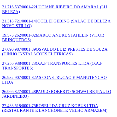
21.716.537/0001-22
LUCIANE RIBEIRO DO AMARAL
(LU
BELEZA)
21.318.721/0001-14
JOCELEI GEBING
(SALAO DE BELEZA
NOVO STILLO)
19.575.262/0001-02
MARCO ANDRE STAHELIN
(VITOR
BRINQUEDOS)
27.090.987/0001-39
OSVALDO LUIZ PRESTES DE SOUZA
(DINHO INSTALACOES ELETRICAS)
27.256.938/0001-23
O.A.F TRANSPORTES LTDA
(O.A.F
TRANSPORTES)
26.932.907/0001-82
AS CONSTRUCAO E MANUTENCAO
LTDA
26.966.827/0001-48
PAULO ROBERTO SCHWALBE
(PAULO
JARDINEIRO)
27.433.518/0001-75
ROSELI DA CRUZ KOBUS LTDA
(RESTAURANTE E LANCHONETE VELHO ARMAZEM)