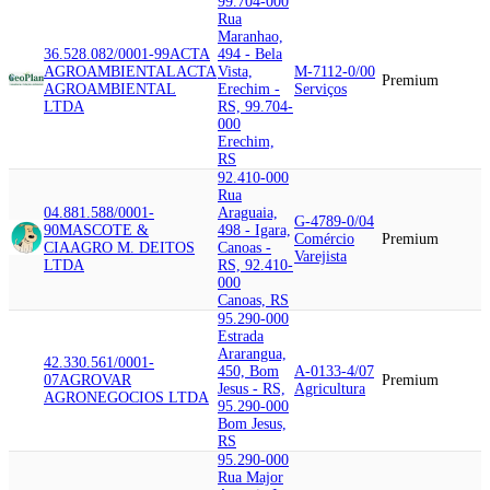
99.704-000
Rua
Maranhao,
36.528.082/0001-99
ACTA
494 - Bela
AGROAMBIENTAL
ACTA
Vista,
M-7112-0/00
Premium
AGROAMBIENTAL
Erechim -
Serviços
LTDA
RS, 99.704-
000
Erechim,
RS
92.410-000
Rua
04.881.588/0001-
Araguaia,
G-4789-0/04
90
MASCOTE &
498 - Igara,
Comércio
Premium
CIA
AGRO M. DEITOS
Canoas -
Varejista
LTDA
RS, 92.410-
000
Canoas, RS
95.290-000
Estrada
Ararangua,
42.330.561/0001-
450, Bom
A-0133-4/07
07
AGROVAR
Premium
Jesus - RS,
Agricultura
AGRONEGOCIOS LTDA
95.290-000
Bom Jesus,
RS
95.290-000
Rua Major