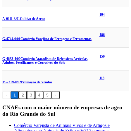
194
A-0111-3/01
Cultivo de Arroz
186
G-4744-0/01
Comércio Varejista de Ferragens e Ferramentas
150
G-4683-4/00
Comércio Atacadista de Defensivos Agrícolas,
Adubos, Fertilizantes e Corretivos do Solo
118
M-7319-0/02
Promoção de Vendas
‹
1
2
3
4
5
›
CNAEs com o maior número de empresas de agro
do Rio Grande do Sul
Comércio Varejista de Animais Vivos e de Artigos e
Alimentos para Animais de Estimação
717 empresas