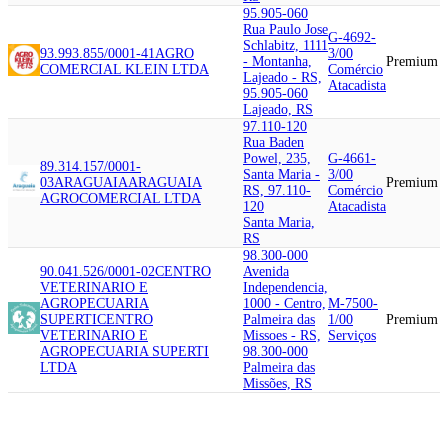
95.905-060
Rua Paulo Jose
G-4692-
Schlabitz, 1111
93.993.855/0001-41
AGRO
3/00
- Montanha,
Premium
COMERCIAL KLEIN LTDA
Comércio
Lajeado - RS,
Atacadista
95.905-060
Lajeado, RS
97.110-120
Rua Baden
Powel, 235,
G-4661-
89.314.157/0001-
Santa Maria -
3/00
03
ARAGUAIA
ARAGUAIA
Premium
RS, 97.110-
Comércio
AGROCOMERCIAL LTDA
120
Atacadista
Santa Maria,
RS
98.300-000
90.041.526/0001-02
CENTRO
Avenida
VETERINARIO E
Independencia,
AGROPECUARIA
1000 - Centro,
M-7500-
SUPERTI
CENTRO
Palmeira das
1/00
Premium
VETERINARIO E
Missoes - RS,
Serviços
AGROPECUARIA SUPERTI
98.300-000
LTDA
Palmeira das
Missões, RS
98.975-000
Avenida Santa
Teresa, 628,
G-4771-
90.602.749/0001-00
AGRO