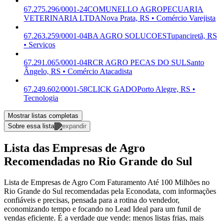
67.275.296/0001-24
COMUNELLO AGROPECUARIA
VETERINARIA LTDA
Nova Prata, RS • Comércio Varejista
67.263.259/0001-04
BA AGRO SOLUCOES
Tupanciretã, RS
• Serviços
67.291.065/0001-04
RCR AGRO PECAS DO SUL
Santo
Ângelo, RS • Comércio Atacadista
67.249.602/0001-58
CLICK GADO
Porto Alegre, RS •
Tecnologia
Mostrar listas completas
Sobre essa lista
Lista das Empresas de Agro
Recomendadas no Rio Grande do Sul
Lista de Empresas de Agro Com Faturamento Até 100 Milhões no
Rio Grande do Sul recomendadas pela Econodata, com informações
confiáveis e precisas, pensada para a rotina do vendedor,
economizando tempo e focando no Lead Ideal para um funil de
vendas eficiente. É a verdade que vende: menos listas frias, mais