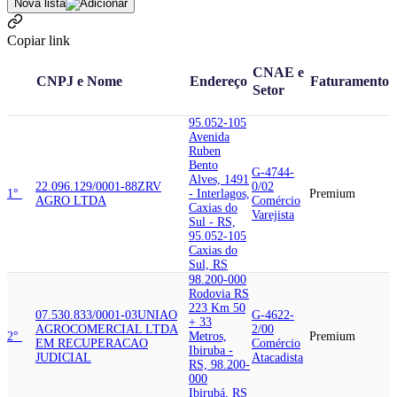
Nova lista
Copiar link
CNAE e
CNPJ e Nome
Endereço
Faturamento
Setor
95.052-105
Avenida
Ruben
Bento
G-4744-
Alves, 1491
22.096.129/0001-88
ZRV
0/02
1°
- Interlagos,
Premium
AGRO LTDA
Comércio
Caxias do
Varejista
Sul - RS,
95.052-105
Caxias do
Sul, RS
98.200-000
Rodovia RS
223 Km 50
07.530.833/0001-03
UNIAO
G-4622-
+ 33
AGROCOMERCIAL LTDA
2/00
2°
Metros,
Premium
EM RECUPERACAO
Comércio
Ibiruba -
JUDICIAL
Atacadista
RS, 98.200-
000
Ibirubá, RS