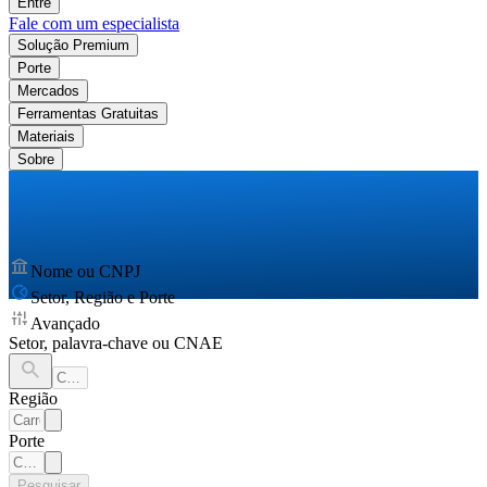
Entre
Fale com um especialista
Solução Premium
Porte
Mercados
Ferramentas Gratuitas
Materiais
Sobre
Nome ou CNPJ
Setor, Região e Porte
Avançado
Setor, palavra-chave ou CNAE
Região
Porte
Pesquisar