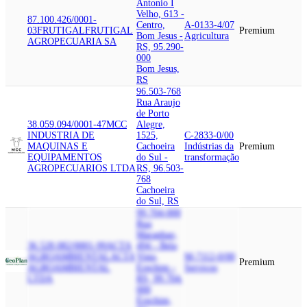
Antonio I
Velho, 613 -
87.100.426/0001-
Centro,
A-0133-4/07
03
FRUTIGAL
FRUTIGAL
Premium
Bom Jesus -
Agricultura
AGROPECUARIA SA
RS, 95.290-
000
Bom Jesus,
RS
96.503-768
Rua Araujo
de Porto
38.059.094/0001-47
MCC
Alegre,
INDUSTRIA DE
1525,
C-2833-0/00
MAQUINAS E
Cachoeira
Indústrias da
Premium
EQUIPAMENTOS
do Sul -
transformação
AGROPECUARIOS LTDA
RS, 96.503-
768
Cachoeira
do Sul, RS
99.704-000
Rua
Maranhao,
36.528.082/0001-99
ACTA
494 - Bela
AGROAMBIENTAL
ACTA
Vista,
M-7112-0/00
Premium
AGROAMBIENTAL
Erechim -
Serviços
LTDA
RS, 99.704-
000
Erechim,