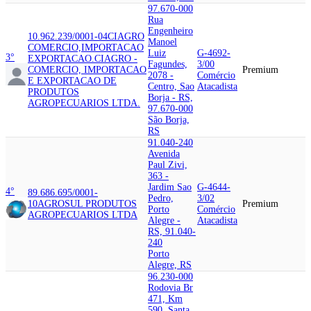
97.670-000
Rua
Engenheiro
10.962.239/0001-04
CIAGRO
Manoel
COMERCIO,IMPORTACAO
Luiz
G-4692-
3°
EXPORTACAO.
CIAGRO -
Fagundes,
3/00
COMERCIO, IMPORTACAO
Premium
2078 -
Comércio
E EXPORTACAO DE
Centro, Sao
Atacadista
PRODUTOS
Borja - RS,
AGROPECUARIOS LTDA.
97.670-000
São Borja,
RS
91.040-240
Avenida
Paul Zivi,
363 -
Jardim Sao
G-4644-
4°
89.686.695/0001-
Pedro,
3/02
10
AGROSUL PRODUTOS
Premium
Porto
Comércio
AGROPECUARIOS LTDA
Alegre -
Atacadista
RS, 91.040-
240
Porto
Alegre, RS
96.230-000
Rodovia Br
471, Km
590, Santa