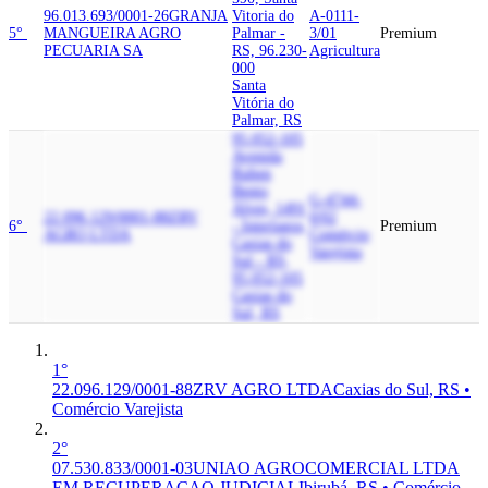
96.013.693/0001-26
GRANJA
Vitoria do
A-0111-
5°
MANGUEIRA AGRO
Palmar -
3/01
Premium
PECUARIA SA
RS, 96.230-
Agricultura
000
Santa
Vitória do
Palmar, RS
95.052-105
Avenida
Ruben
Bento
G-4744-
Alves, 1491
22.096.129/0001-88
ZRV
0/02
6°
- Interlagos,
Premium
AGRO LTDA
Comércio
Caxias do
Varejista
Sul - RS,
95.052-105
Caxias do
Sul, RS
1°
22.096.129/0001-88
ZRV AGRO LTDA
Caxias do Sul, RS •
Comércio Varejista
2°
07.530.833/0001-03
UNIAO AGROCOMERCIAL LTDA
EM RECUPERACAO JUDICIAL
Ibirubá, RS • Comércio