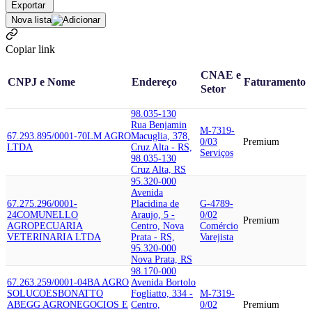
Exportar
Nova lista
Copiar link
CNAE e
CNPJ e Nome
Endereço
Faturamento
Setor
98.035-130
Rua Benjamin
M-7319-
67.293.895/0001-70
LM AGRO
Macuglia, 378,
0/03
Premium
LTDA
Cruz Alta - RS,
Serviços
98.035-130
Cruz Alta, RS
95.320-000
Avenida
67.275.296/0001-
Placidina de
G-4789-
24
COMUNELLO
Araujo, 5 -
0/02
Premium
AGROPECUARIA
Centro, Nova
Comércio
VETERINARIA LTDA
Prata - RS,
Varejista
95.320-000
Nova Prata, RS
98.170-000
67.263.259/0001-04
BA AGRO
Avenida Bortolo
SOLUCOES
BONATTO
Fogliatto, 334 -
M-7319-
ABEGG AGRONEGOCIOS E
Centro,
0/02
Premium