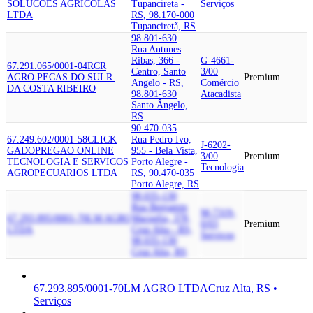
SOLUCOES AGRICOLAS
Tupancireta -
Serviços
LTDA
RS, 98.170-000
Tupanciretã, RS
98.801-630
Rua Antunes
Ribas, 366 -
G-4661-
67.291.065/0001-04
RCR
Centro, Santo
3/00
AGRO PECAS DO SUL
R.
Premium
Angelo - RS,
Comércio
DA COSTA RIBEIRO
98.801-630
Atacadista
Santo Ângelo,
RS
90.470-035
67.249.602/0001-58
CLICK
Rua Pedro Ivo,
J-6202-
GADO
PREGAO ONLINE
955 - Bela Vista,
3/00
Premium
TECNOLOGIA E SERVICOS
Porto Alegre -
Tecnologia
AGROPECUARIOS LTDA
RS, 90.470-035
Porto Alegre, RS
98.035-130
Rua Benjamin
M-7319-
67.293.895/0001-70
LM AGRO
Macuglia, 378,
0/03
Premium
LTDA
Cruz Alta - RS,
Serviços
98.035-130
Cruz Alta, RS
67.293.895/0001-70
LM AGRO LTDA
Cruz Alta, RS •
Serviços