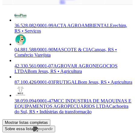
RS
36.528.082/0001-99
ACTA AGROAMBIENTAL
Erechim,
RS • Serviços
04.881.588/0001-90
MASCOTE & CIA
Canoas, RS •
Comércio Varejista
42.330.561/0001-07
AGROVAR AGRONEGOCIOS
LTDA
Bom Jesus, RS • Agricultura
87.100.426/0001-03
FRUTIGAL
Bom Jesus, RS • Agricultura
38.059.094/0001-47
MCC INDUSTRIA DE MAQUINAS E
EQUIPAMENTOS AGROPECUARIOS LTDA
Cachoeira
do Sul, RS • Indústrias da transformação
Mostrar listas completas
Sobre essa lista