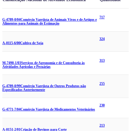
717
G-4789-0/04
Comércio Varejista de Animais Vivos e de Artigos e
Alimentos para Animais de Estimação
324
A-0115-6/00
Cultivo de Soja
313
M-7490-1/03
Serviços de Agronomia e de Consultoria às
Atividades Agrícolas e Pecuárias
255
G-4789-0/99
Comércio Varejista de Outros Produtos não
Especificados Anteriormente
230
G-4771-7/04
Comércio Varejista de Medicamentos Veterinários
213
A-0151-2/01
Criação de Bovinos para Corte