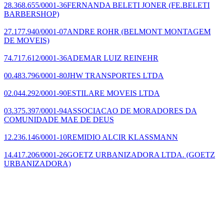
28.368.655/0001-36
FERNANDA BELETI JONER
(FE.BELETI
BARBERSHOP)
27.177.940/0001-07
ANDRE ROHR
(BELMONT MONTAGEM
DE MOVEIS)
74.717.612/0001-36
ADEMAR LUIZ REINEHR
00.483.796/0001-80
JHW TRANSPORTES LTDA
02.044.292/0001-90
ESTILARE MOVEIS LTDA
03.375.397/0001-94
ASSOCIACAO DE MORADORES DA
COMUNIDADE MAE DE DEUS
12.236.146/0001-10
REMIDIO ALCIR KLASSMANN
14.417.206/0001-26
GOETZ URBANIZADORA LTDA.
(GOETZ
URBANIZADORA)