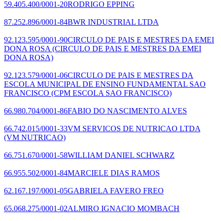
59.405.400/0001-20
RODRIGO EPPING
87.252.896/0001-84
BWR INDUSTRIAL LTDA
92.123.595/0001-90
CIRCULO DE PAIS E MESTRES DA EMEI
DONA ROSA
(CIRCULO DE PAIS E MESTRES DA EMEI
DONA ROSA)
92.123.579/0001-06
CIRCULO DE PAIS E MESTRES DA
ESCOLA MUNICIPAL DE ENSINO FUNDAMENTAL SAO
FRANCISCO
(CPM ESCOLA SAO FRANCISCO)
66.980.704/0001-86
FABIO DO NASCIMENTO ALVES
66.742.015/0001-33
VM SERVICOS DE NUTRICAO LTDA
(VM NUTRICAO)
66.751.670/0001-58
WILLIAM DANIEL SCHWARZ
66.955.502/0001-84
MARCIELE DIAS RAMOS
62.167.197/0001-05
GABRIELA FAVERO FREO
65.068.275/0001-02
ALMIRO IGNACIO MOMBACH