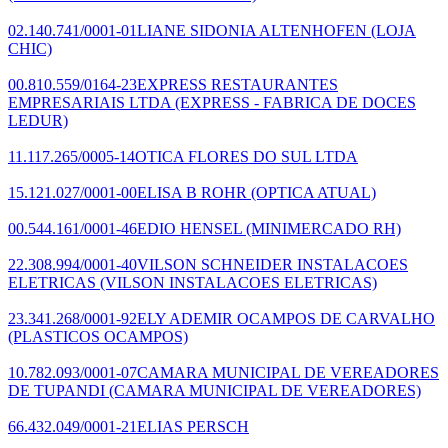
02.140.741/0001-01
LIANE SIDONIA ALTENHOFEN
(LOJA
CHIC)
00.810.559/0164-23
EXPRESS RESTAURANTES
EMPRESARIAIS LTDA
(EXPRESS - FABRICA DE DOCES
LEDUR)
11.117.265/0005-14
OTICA FLORES DO SUL LTDA
15.121.027/0001-00
ELISA B ROHR
(OPTICA ATUAL)
00.544.161/0001-46
EDIO HENSEL
(MINIMERCADO RH)
22.308.994/0001-40
VILSON SCHNEIDER INSTALACOES
ELETRICAS
(VILSON INSTALACOES ELETRICAS)
23.341.268/0001-92
ELY ADEMIR OCAMPOS DE CARVALHO
(PLASTICOS OCAMPOS)
10.782.093/0001-07
CAMARA MUNICIPAL DE VEREADORES
DE TUPANDI
(CAMARA MUNICIPAL DE VEREADORES)
66.432.049/0001-21
ELIAS PERSCH