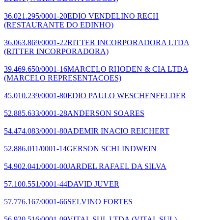
36.021.295/0001-20
EDIO VENDELINO RECH
(RESTAURANTE DO EDINHO)
36.063.869/0001-22
RITTER INCORPORADORA LTDA
(RITTER INCORPORADORA)
39.469.650/0001-16
MARCELO RHODEN & CIA LTDA
(MARCELO REPRESENTACOES)
45.010.239/0001-80
EDIO PAULO WESCHENFELDER
52.885.633/0001-28
ANDERSON SOARES
54.474.083/0001-80
ADEMIR INACIO REICHERT
52.886.011/0001-14
GERSON SCHLINDWEIN
54.902.041/0001-00
JARDEL RAFAEL DA SILVA
57.100.551/0001-44
DAVID JUVER
57.776.167/0001-66
SELVINO FORTES
56.920.516/0001-09
VITAL SUL LTDA
(VITAL SUL)