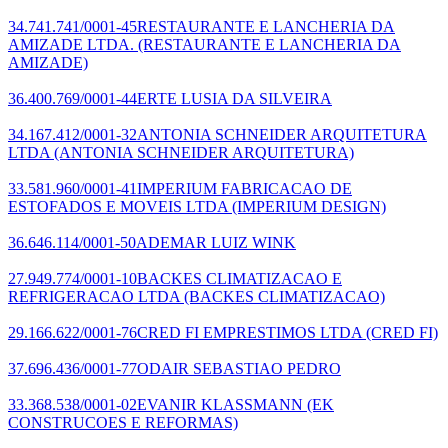
34.741.741/0001-45
RESTAURANTE E LANCHERIA DA
AMIZADE LTDA.
(RESTAURANTE E LANCHERIA DA
AMIZADE)
36.400.769/0001-44
ERTE LUSIA DA SILVEIRA
34.167.412/0001-32
ANTONIA SCHNEIDER ARQUITETURA
LTDA
(ANTONIA SCHNEIDER ARQUITETURA)
33.581.960/0001-41
IMPERIUM FABRICACAO DE
ESTOFADOS E MOVEIS LTDA
(IMPERIUM DESIGN)
36.646.114/0001-50
ADEMAR LUIZ WINK
27.949.774/0001-10
BACKES CLIMATIZACAO E
REFRIGERACAO LTDA
(BACKES CLIMATIZACAO)
29.166.622/0001-76
CRED FI EMPRESTIMOS LTDA
(CRED FI)
37.696.436/0001-77
ODAIR SEBASTIAO PEDRO
33.368.538/0001-02
EVANIR KLASSMANN
(EK
CONSTRUCOES E REFORMAS)