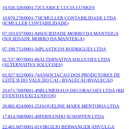
19.926.326/0001-72
CLARICE LUCIA LUNKES
10.870.278/0001-73
ICMULLER CONTABILIDADE LTDA
(ICMULLER CONTABILIDADE)
07.103.037/0001-94
SOCIEDADE MORRO DA MANTEIGA
(SOCIEDADE MORRO DA MANTEIGA)
07.190.753/0001-56
PLASTICOS RODRIGUES LTDA
01.537.997/0001-86
ALTERNATIVA SOLUCOES LTDA
(ALTERNATIVA SOLUCOES)
02.927.922/0001-74
ASSOCIACAO DOS PRODUTORES DE
LEITE B DO VALE DO CAI - BVALECAI
(BVALECAI)
20.671.769/0001-49
BLUMEHAUS DECORACOES LTDA
(BH
EVENTOS EXCLUSIVOS)
20.881.824/0001-25
JAQUELINE MARX MENTORIA LTDA
17.814.568/0001-49
FERNANDO SCHOFFEN LTDA
22.461.607/0001-01
VIRGILIO BERWANGER
(DIVULGA