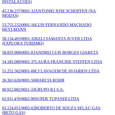
INSTALACOES)
45.136.237/0001-32
ANTONIO JOSE SCHOFFEN
(NA
MODAS)
53.755.232/0001-16
LUIS FERNANDO MACHADO
HEYLMANN
58.134.493/0001-32
KELI SAMANTA JUVER LTDA
(EXPLORA TURISMO)
58.835.908/0001-03
ANDREI LUIS BORGES GIARETA
54.185.089/0001-37
LAURA FRANCINE STEFFEN LTDA
51.252.362/0001-00
CJ LAVAGEM DE AVIARIOS LTDA
26.363.626/0001-56
MARCIA ROHR
00.912.882/0011-33
GRUPO K1 S.A.
02.911.476/0002-90
SUPER TUPANDI LTDA
03.124.651/0002-62
ROBERTO DE SOUZA SELAU GAS
(BETO GAS)