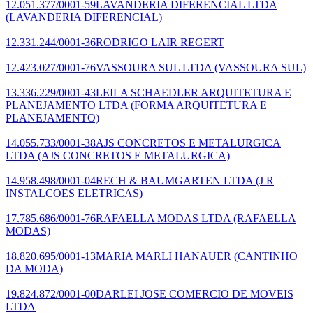
12.051.377/0001-59
LAVANDERIA DIFERENCIAL LTDA
(LAVANDERIA DIFERENCIAL)
12.331.244/0001-36
RODRIGO LAIR REGERT
12.423.027/0001-76
VASSOURA SUL LTDA
(VASSOURA SUL)
13.336.229/0001-43
LEILA SCHAEDLER ARQUITETURA E
PLANEJAMENTO LTDA
(FORMA ARQUITETURA E
PLANEJAMENTO)
14.055.733/0001-38
AJS CONCRETOS E METALURGICA
LTDA
(AJS CONCRETOS E METALURGICA)
14.958.498/0001-04
RECH & BAUMGARTEN LTDA
(J R
INSTALCOES ELETRICAS)
17.785.686/0001-76
RAFAELLA MODAS LTDA
(RAFAELLA
MODAS)
18.820.695/0001-13
MARIA MARLI HANAUER
(CANTINHO
DA MODA)
19.824.872/0001-00
DARLEI JOSE COMERCIO DE MOVEIS
LTDA