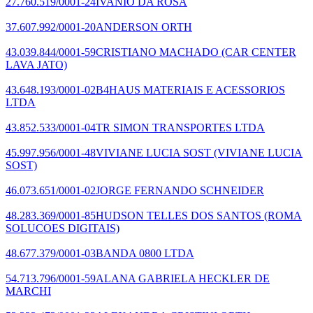
27.760.519/0001-24
IVANIO DA ROSA
37.607.992/0001-20
ANDERSON ORTH
43.039.844/0001-59
CRISTIANO MACHADO
(CAR CENTER
LAVA JATO)
43.648.193/0001-02
B4HAUS MATERIAIS E ACESSORIOS
LTDA
43.852.533/0001-04
TR SIMON TRANSPORTES LTDA
45.997.956/0001-48
VIVIANE LUCIA SOST
(VIVIANE LUCIA
SOST)
46.073.651/0001-02
JORGE FERNANDO SCHNEIDER
48.283.369/0001-85
HUDSON TELLES DOS SANTOS
(ROMA
SOLUCOES DIGITAIS)
48.677.379/0001-03
BANDA 0800 LTDA
54.713.796/0001-59
ALANA GABRIELA HECKLER DE
MARCHI