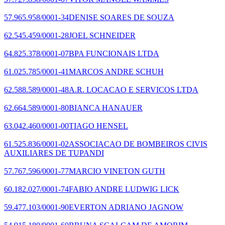
57.965.958/0001-34
DENISE SOARES DE SOUZA
62.545.459/0001-28
JOEL SCHNEIDER
64.825.378/0001-07
BPA FUNCIONAIS LTDA
61.025.785/0001-41
MARCOS ANDRE SCHUH
62.588.589/0001-48
A.R. LOCACAO E SERVICOS LTDA
62.664.589/0001-80
BIANCA HANAUER
63.042.460/0001-00
TIAGO HENSEL
61.525.836/0001-02
ASSOCIACAO DE BOMBEIROS CIVIS
AUXILIARES DE TUPANDI
57.767.596/0001-77
MARCIO VINETON GUTH
60.182.027/0001-74
FABIO ANDRE LUDWIG LICK
59.477.103/0001-90
EVERTON ADRIANO JAGNOW