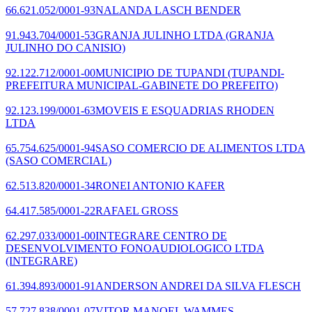
66.621.052/0001-93
NALANDA LASCH BENDER
91.943.704/0001-53
GRANJA JULINHO LTDA
(GRANJA
JULINHO DO CANISIO)
92.122.712/0001-00
MUNICIPIO DE TUPANDI
(TUPANDI-
PREFEITURA MUNICIPAL-GABINETE DO PREFEITO)
92.123.199/0001-63
MOVEIS E ESQUADRIAS RHODEN
LTDA
65.754.625/0001-94
SASO COMERCIO DE ALIMENTOS LTDA
(SASO COMERCIAL)
62.513.820/0001-34
RONEI ANTONIO KAFER
64.417.585/0001-22
RAFAEL GROSS
62.297.033/0001-00
INTEGRARE CENTRO DE
DESENVOLVIMENTO FONOAUDIOLOGICO LTDA
(INTEGRARE)
61.394.893/0001-91
ANDERSON ANDREI DA SILVA FLESCH
57.727.838/0001-07
VITOR MANOEL WAMMES