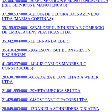
32.304.780/0001-50
RED SERVICOS E MANUTENCAO LTDA
(RED SERVICOS E MANUTENCAO)
37.280.537/0001-62
LOJA DE DECORACOES AZEVEDO
LTDA
(MARISA CORTINAS)
35.155.932/0001-98
BALDESUL INDUSTRIA E COMERCIO
DE EMBALAGENS PLASTICAS LTDA
35.342.004/0001-32
FERNANDA EBERT
35.410.420/0001-20
GILSON FISCHBORN
(GILSON
FISCHBORN)
41.363.237/0001-14
LUIZ CARLOS MADERS
(LC
CONSTRUCOES)
20.630.780/0001-60
PADARIA E CONFEITARIA WEBER
LTDA
21.061.955/0001-29
METALURGICA SP LTDA
21.429.663/0001-04
SOST PARTICIPACOES LTDA
28.849.003/0001-13
DANIELA SCHNEIDERS
(CRIATIVA