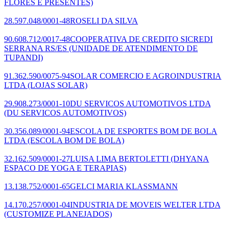
FLORES E PRESENTES)
28.597.048/0001-48
ROSELI DA SILVA
90.608.712/0017-48
COOPERATIVA DE CREDITO SICREDI
SERRANA RS/ES
(UNIDADE DE ATENDIMENTO DE
TUPANDI)
91.362.590/0075-94
SOLAR COMERCIO E AGROINDUSTRIA
LTDA
(LOJAS SOLAR)
29.908.273/0001-10
DU SERVICOS AUTOMOTIVOS LTDA
(DU SERVICOS AUTOMOTIVOS)
30.356.089/0001-94
ESCOLA DE ESPORTES BOM DE BOLA
LTDA
(ESCOLA BOM DE BOLA)
32.162.509/0001-27
LUISA LIMA BERTOLETTI
(DHYANA
ESPACO DE YOGA E TERAPIAS)
13.138.752/0001-65
GELCI MARIA KLASSMANN
14.170.257/0001-04
INDUSTRIA DE MOVEIS WELTER LTDA
(CUSTOMIZE PLANEJADOS)