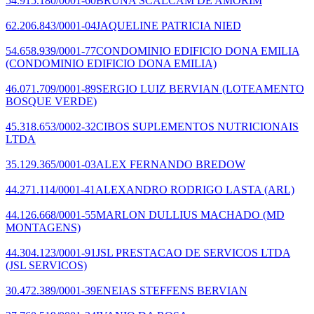
54.915.180/0001-60
BRUNA SCALCAM DE AMORIM
62.206.843/0001-04
JAQUELINE PATRICIA NIED
54.658.939/0001-77
CONDOMINIO EDIFICIO DONA EMILIA
(CONDOMINIO EDIFICIO DONA EMILIA)
46.071.709/0001-89
SERGIO LUIZ BERVIAN
(LOTEAMENTO
BOSQUE VERDE)
45.318.653/0002-32
CIBOS SUPLEMENTOS NUTRICIONAIS
LTDA
35.129.365/0001-03
ALEX FERNANDO BREDOW
44.271.114/0001-41
ALEXANDRO RODRIGO LASTA
(ARL)
44.126.668/0001-55
MARLON DULLIUS MACHADO
(MD
MONTAGENS)
44.304.123/0001-91
JSL PRESTACAO DE SERVICOS LTDA
(JSL SERVICOS)
30.472.389/0001-39
ENEIAS STEFFENS BERVIAN