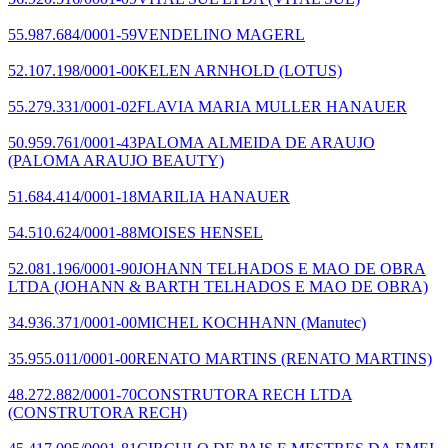
55.987.684/0001-59
VENDELINO MAGERL
52.107.198/0001-00
KELEN ARNHOLD
(LOTUS)
55.279.331/0001-02
FLAVIA MARIA MULLER HANAUER
50.959.761/0001-43
PALOMA ALMEIDA DE ARAUJO
(PALOMA ARAUJO BEAUTY)
51.684.414/0001-18
MARILIA HANAUER
54.510.624/0001-88
MOISES HENSEL
52.081.196/0001-90
JOHANN TELHADOS E MAO DE OBRA
LTDA
(JOHANN & BARTH TELHADOS E MAO DE OBRA)
34.936.371/0001-00
MICHEL KOCHHANN
(Manutec)
35.955.011/0001-00
RENATO MARTINS
(RENATO MARTINS)
48.272.882/0001-70
CONSTRUTORA RECH LTDA
(CONSTRUTORA RECH)