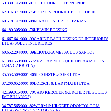
59.330.145/0001-01
JOEL RODRIGO FERNANDES
62.916.371/0001-75
EDILSON RODRIGUES CORDEIRO
60.518.147/0001-08
MIKAEL FARIAS DE FARIAS
64.189.305/0001-76
KELVIN BOESING
61.667.641/0001-99
CARINE BACH DESING DE INTERIORES
LTDA
(SOLUS INTERIORES)
60.652.204/0001-39
ELIONARA MESSA DOS SANTOS
61.384.559/0001-57
ANA GABRIELA QUIROPRAXIA LTDA
(ANA GARBIELA)
35.553.509/0001-46
SL CONSTRUCOES LTDA
37.200.652/0001-80
LOESCH & HARTMANN LTDA
42.199.015/0001-70
CAIO KERCHER
(KERCHER NEGOCIOS
IMOBILIARIOS)
34.787.565/0001-82
WORM & HILGERT ODONTOLOGIA
LTDA
(WORM ODONTOLOGIA)