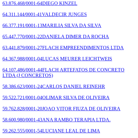
63.876.468/0001-64
DIEGO KINZEL
64.311.144/0001-41
VALDECIR JUNGES
66.377.191/0001-13
MARILIA SILVA DA SILVA
65.447.770/0001-22
DANIELA DIMER DA ROCHA
63.441.879/0001-27
FLACH EMPREENDIMENTOS LTDA
64.367.988/0001-04
LUCAS MEURER LEICHTWEIS
64.107.486/0001-44
FLACH ARTEFATOS DE CONCRETO
LTDA
(J CONCRETOS)
58.386.623/0001-24
CARLOS DANIEL REINEHR
59.522.721/0001-04
OLIMAR SILVA DE OLIVEIRA
59.762.828/0001-20
JOAO VITOR FIUZA DE OLIVEIRA
58.600.980/0001-43
ANA RAMBO TERAPIA LTDA.
59.262.555/0001-54
LUCIANE LEAL DE LIMA