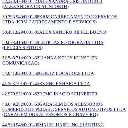
52.323.473/0001-23
ALEXANDRA CRISTINI ORTH
(ALEXANDRA CRISTINI ORTH)
50.393.940/0001-66
KRM CARREGAMENTO E SERVICOS
LTDA
(KRM CARREGAMENTO E SERVICOS)
50.451.929/0001-05
ALEX SANDRO RIFFEL BUENO
50.673.416/0001-49
LETICIAS FOTOGRAFIA LTDA
(LETICIA'S FOTOS)
52.548.714/0001-32
LIANNA KELLY KUNST
(2N
COMUNICACAO)
54.041.820/0001-50
GOETZ LOCACOES LTDA
41.563.791/0001-45
RS ENGENHARIA LTDA
42.970.931/0001-62
REMO INACIO SCHNEIDER
43.649.282/0001-65
GARAGEM DOS ACESSORIOS
COMERCIO DE PECAS E SERVICOS AUTOMOTIVOS LTDA
(GARAGEM DOS ACESSORIOS E CHAVEIRO)
44.530.945/0001-90
MAURI HARTUNG
(HARTUNG