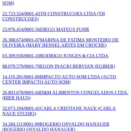
SOM)
22.723.524/0001-43
TH CONSTRUCOES LTDA
(TH
CONSTRUCOES)
23.976.414/0001-56
DIEGO MATEUS FUHR
26.388.674/0001-07
MARINA DE FATIMA MONTEIRO DE
OLIVEIRA
(MARY HENSEL ARTES EM CROCHE)
03.309.930/0001-10
RODRIGO JUNGES & CIA LTDA
88.079.579/0001-70
EGON INACIO BERVIAN
(EGIBER)
14.119.281/0001-00
IMPACTO AUTO SOM LTDA
(AUTO
CENTER IMPACTO AUTO SOM)
26.803.678/0001-04
D&M ALIMENTOS CONGELADOS LTDA.
(BIER HAUS)
32.073.194/0001-41
CARLA CRISTIANE NAUE
(CARLA
NAUE STUDIO)
34.284.111/0001-99
ROGERIO OSVALDO HANAUER
(ROGERIO OSVALDO HANAUER)