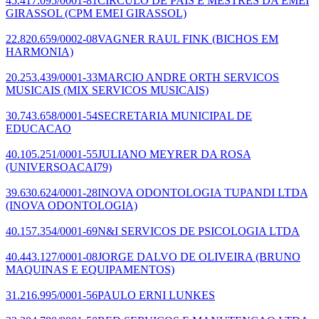
45.417.095/0001-81
CIRCULO DE PAIS E MESTRES DA EMEI
GIRASSOL
(CPM EMEI GIRASSOL)
22.820.659/0002-08
VAGNER RAUL FINK
(BICHOS EM
HARMONIA)
20.253.439/0001-33
MARCIO ANDRE ORTH SERVICOS
MUSICAIS
(MIX SERVICOS MUSICAIS)
30.743.658/0001-54
SECRETARIA MUNICIPAL DE
EDUCACAO
40.105.251/0001-55
JULIANO MEYRER DA ROSA
(UNIVERSOACAI79)
39.630.624/0001-28
INOVA ODONTOLOGIA TUPANDI LTDA
(INOVA ODONTOLOGIA)
40.157.354/0001-69
N&I SERVICOS DE PSICOLOGIA LTDA
40.443.127/0001-08
JORGE DALVO DE OLIVEIRA
(BRUNO
MAQUINAS E EQUIPAMENTOS)
31.216.995/0001-56
PAULO ERNI LUNKES