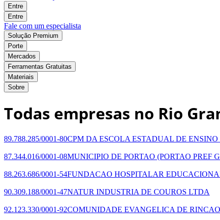
Entre
Entre
Fale com um especialista
Solução Premium
Porte
Mercados
Ferramentas Gratuitas
Materiais
Sobre
Todas empresas no Rio Gran
89.788.285/0001-80
CPM DA ESCOLA ESTADUAL DE ENSIN
87.344.016/0001-08
MUNICIPIO DE PORTAO
(PORTAO PREF G
88.263.686/0001-54
FUNDACAO HOSPITALAR EDUCACIONAL
90.309.188/0001-47
NATUR INDUSTRIA DE COUROS LTDA
92.123.330/0001-92
COMUNIDADE EVANGELICA DE RINCA