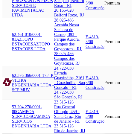
PISOS
SANTOS PISOS
Sampaio, Belford
3/00
Premium
SERVICOS E
Roxo - RJ,
Construção
PAVIMENTACAO
26.165-620
LTDA
Belford Roxo, RJ
28.025-486
Avenida Nossa
Senhora do
62.461.010/0001-
Carmo, 393 -
F-4319-
81
AZTOPO
Parque Aurora,
3/00
Premium
ESTACOES
AZTOPO
Campos dos
Construção
ESTACOES LTDA
Goytacazes - RJ,
28.025-486
Campos dos
Goytacazes, RJ
24.722-030
Estrada
62.376.366/0001-17
F. P.
Guaxindiba, 2161
F-4319-
VIEIRA
- Guaxindiba, Sao
3/00
Premium
ENGENHARIA LTDA -
Goncalo - RJ,
Construção
SCP MUV
24.722-030
São Gonçalo, RJ
23.515-126
53.204.270/0001-
Rua General
80
GAMBOA
Olimpio, 459 -
F-4319-
SERVICOS
GAMBOA
Santa Cruz, Rio
3/00
Premium
SERVICOS
de Janeiro - RJ,
Construção
ENGENHARIA LTDA
23.515-126
Rio de Janeiro, RJ