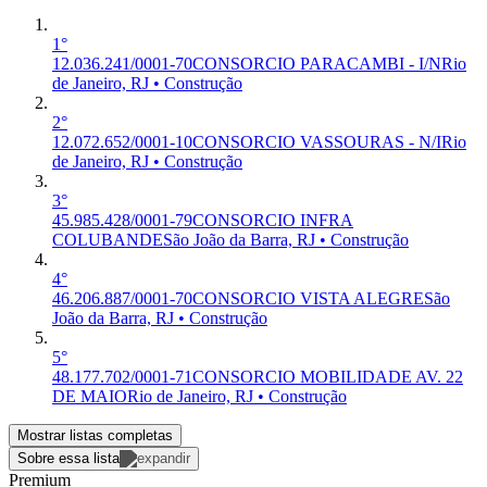
1°
12.036.241/0001-70
CONSORCIO PARACAMBI - I/N
Rio
de Janeiro, RJ • Construção
2°
12.072.652/0001-10
CONSORCIO VASSOURAS - N/I
Rio
de Janeiro, RJ • Construção
3°
45.985.428/0001-79
CONSORCIO INFRA
COLUBANDE
São João da Barra, RJ • Construção
4°
46.206.887/0001-70
CONSORCIO VISTA ALEGRE
São
João da Barra, RJ • Construção
5°
48.177.702/0001-71
CONSORCIO MOBILIDADE AV. 22
DE MAIO
Rio de Janeiro, RJ • Construção
Mostrar listas completas
Sobre essa lista
Premium