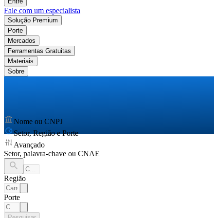
Entre
Fale com um especialista
Solução Premium
Porte
Mercados
Ferramentas Gratuitas
Materiais
Sobre
Nome ou CNPJ
Setor, Região e Porte
Avançado
Setor, palavra-chave ou CNAE
Região
Porte
Pesquisar