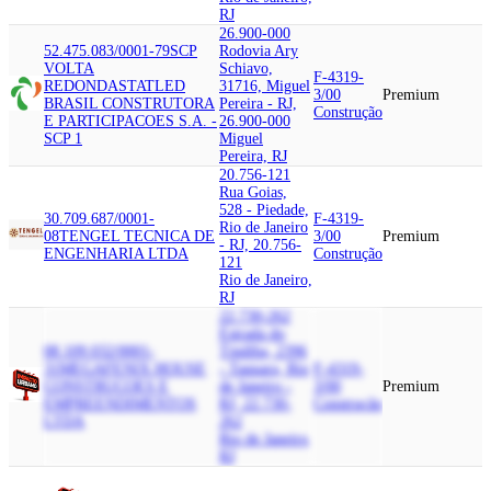
RJ
26.900-000
52.475.083/0001-79
SCP
Rodovia Ary
VOLTA
Schiavo,
F-4319-
REDONDA
STATLED
31716, Miguel
3/00
Premium
BRASIL CONSTRUTORA
Pereira - RJ,
Construção
E PARTICIPACOES S.A. -
26.900-000
SCP 1
Miguel
Pereira, RJ
20.756-121
Rua Goias,
528 - Piedade,
30.709.687/0001-
F-4319-
Rio de Janeiro
08
TENGEL TECNICA DE
3/00
Premium
- RJ, 20.756-
ENGENHARIA LTDA
Construção
121
Rio de Janeiro,
RJ
22.730-262
Estrada do
08.109.032/0001-
Tindiba, 2396
31
MEGA
FENIX HOUSE
- Taquara, Rio
F-4319-
CONSTRUCOES E
de Janeiro -
3/00
Premium
EMPREENDIMENTOS
RJ, 22.730-
Construção
LTDA
262
Rio de Janeiro,
RJ