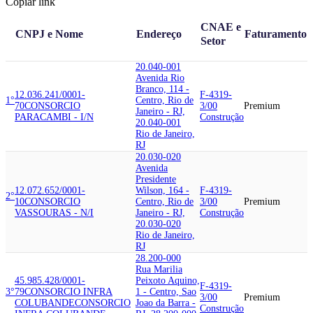
Copiar link
CNAE e
CNPJ e Nome
Endereço
Faturamento
Setor
20.040-001
Avenida Rio
Branco, 114 -
12.036.241/0001-
F-4319-
1°
Centro, Rio de
70
CONSORCIO
3/00
Premium
Janeiro - RJ,
PARACAMBI - I/N
Construção
20.040-001
Rio de Janeiro,
RJ
20.030-020
Avenida
Presidente
12.072.652/0001-
Wilson, 164 -
F-4319-
2°
10
CONSORCIO
Centro, Rio de
3/00
Premium
VASSOURAS - N/I
Janeiro - RJ,
Construção
20.030-020
Rio de Janeiro,
RJ
28.200-000
Rua Marilia
45.985.428/0001-
Peixoto Aquino,
F-4319-
3°
79
CONSORCIO INFRA
1 - Centro, Sao
3/00
Premium
COLUBANDE
CONSORCIO
Joao da Barra -
Construção