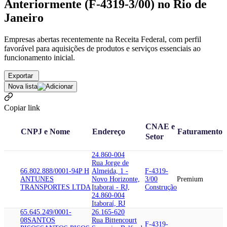
Anteriormente (F-4319-3/00) no Rio de
Janeiro
Empresas abertas recentemente na Receita Federal, com perfil
favorável para aquisições de produtos e serviços essenciais ao
funcionamento inicial.
Exportar
Nova lista
Copiar link
CNAE e
CNPJ e Nome
Endereço
Faturamento
Setor
24.860-004
Rua Jorge de
66.802.888/0001-94
P H
Almeida, 1 -
F-4319-
ANTUNES
Novo Horizonte,
3/00
Premium
TRANSPORTES LTDA
Itaborai - RJ,
Construção
24.860-004
Itaboraí, RJ
65.645.249/0001-
26.165-620
08
SANTOS
Rua Bittencourt
F-4319-