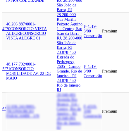
INFRA COLUBANDE
RJ, 28.200-000
São João da
Barra, RJ
28.200-000
Rua Marilia
46.206.887/0001-
Peixoto Aquino,
F-4319-
4°
70
CONSORCIO VISTA
1 - Centro, Sao
3/00
Premium
ALEGRE
CONSORCIO
Joao da Barra -
Construção
VISTA ALEGRE 01
RJ, 28.200-000
São João da
Barra, RJ
23.078-450
Estrada do
Pedregoso,
48.177.702/0001-
2605 - Campo
F-4319-
5°
71
CONSORCIO
Grande, Rio de
3/00
Premium
MOBILIDADE AV. 22 DE
Janeiro - RJ,
Construção
MAIO
23.078-450
Rio de Janeiro,
RJ
20.040-001
Avenida Rio
Branco, 114 -
12.036.241/0001-
F-4319-
6°
Centro, Rio de
70
CONSORCIO
3/00
Premium
Janeiro - RJ,
PARACAMBI - I/N
Construção
20.040-001
Rio de Janeiro,
RJ