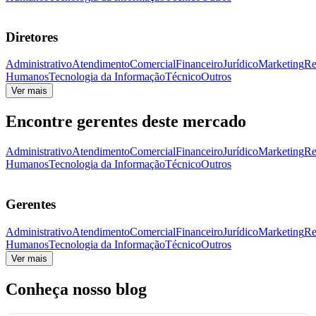
Diretores
Administrativo
Atendimento
Comercial
Financeiro
Jurídico
Marketing
Re
Humanos
Tecnologia da Informação
Técnico
Outros
Ver mais
Encontre gerentes deste mercado
Administrativo
Atendimento
Comercial
Financeiro
Jurídico
Marketing
Re
Humanos
Tecnologia da Informação
Técnico
Outros
Gerentes
Administrativo
Atendimento
Comercial
Financeiro
Jurídico
Marketing
Re
Humanos
Tecnologia da Informação
Técnico
Outros
Ver mais
Conheça nosso blog