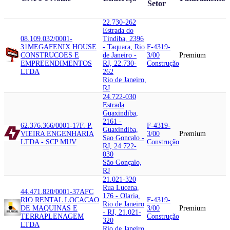
Setor
22.730-262
Estrada do
08.109.032/0001-
Tindiba, 2396
31
MEGA
FENIX HOUSE
- Taquara, Rio
F-4319-
CONSTRUCOES E
de Janeiro -
3/00
Premium
EMPREENDIMENTOS
RJ, 22.730-
Construção
LTDA
262
Rio de Janeiro,
RJ
24.722-030
Estrada
Guaxindiba,
2161 -
62.376.366/0001-17
F. P.
F-4319-
Guaxindiba,
VIEIRA ENGENHARIA
3/00
Premium
Sao Goncalo -
LTDA - SCP MUV
Construção
RJ, 24.722-
030
São Gonçalo,
RJ
21.021-320
Rua Lucena,
44.471.820/0001-37
AFC
176 - Olaria,
RIO RENTAL LOCACAO
F-4319-
Rio de Janeiro
DE MAQUINAS E
3/00
Premium
- RJ, 21.021-
TERRAPLENAGEM
Construção
320
LTDA
Rio de Janeiro,