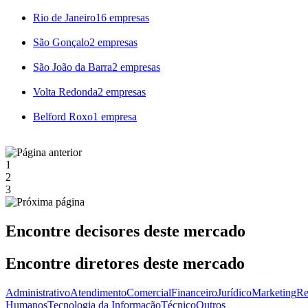
Rio de Janeiro
16 empresas
São Gonçalo
2 empresas
São João da Barra
2 empresas
Volta Redonda
2 empresas
Belford Roxo
1 empresa
1
2
3
Encontre decisores deste mercado
Encontre diretores deste mercado
Administrativo
Atendimento
Comercial
Financeiro
Jurídico
Marketing
Re
Humanos
Tecnologia da Informação
Técnico
Outros