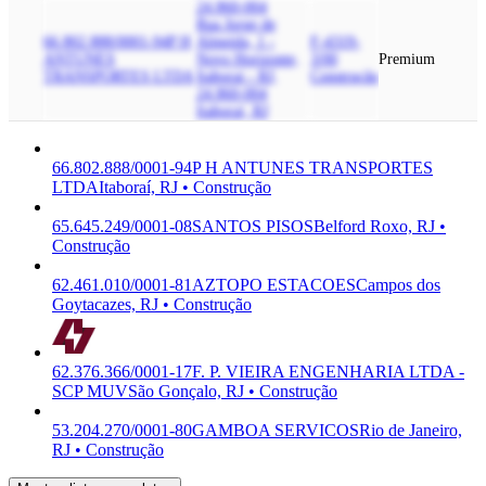
24.860-004
Rua Jorge de
66.802.888/0001-94
P H
Almeida, 1 -
F-4319-
ANTUNES
Novo Horizonte,
3/00
Premium
TRANSPORTES LTDA
Itaborai - RJ,
Construção
24.860-004
Itaboraí, RJ
66.802.888/0001-94
P H ANTUNES TRANSPORTES
LTDA
Itaboraí, RJ • Construção
65.645.249/0001-08
SANTOS PISOS
Belford Roxo, RJ •
Construção
62.461.010/0001-81
AZTOPO ESTACOES
Campos dos
Goytacazes, RJ • Construção
62.376.366/0001-17
F. P. VIEIRA ENGENHARIA LTDA -
SCP MUV
São Gonçalo, RJ • Construção
53.204.270/0001-80
GAMBOA SERVICOS
Rio de Janeiro,
RJ • Construção