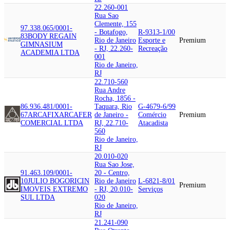
22.260-001
Rua Sao
Clemente, 155
97.338.065/0001-
- Botafogo,
R-9313-1/00
83
BODY REGAIN
Rio de Janeiro
Esporte e
Premium
GIMNASIUM
- RJ, 22.260-
Recreação
ACADEMIA LTDA
001
Rio de Janeiro,
RJ
22.710-560
Rua Andre
Rocha, 1856 -
86.936.481/0001-
Taquara, Rio
G-4679-6/99
67
ARCAFIX
ARCAFER
de Janeiro -
Comércio
Premium
COMERCIAL LTDA
RJ, 22.710-
Atacadista
560
Rio de Janeiro,
RJ
20.010-020
Rua Sao Jose,
91.463.109/0001-
20 - Centro,
10
JULIO BOGORICIN
Rio de Janeiro
L-6821-8/01
Premium
IMOVEIS EXTREMO
- RJ, 20.010-
Serviços
SUL LTDA
020
Rio de Janeiro,
RJ
21.241-090