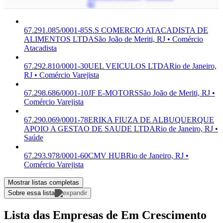
RJ
67.291.085/0001-85
S.S COMERCIO ATACADISTA DE
ALIMENTOS LTDA
São João de Meriti, RJ • Comércio
Atacadista
67.292.810/0001-30
UEL VEICULOS LTDA
Rio de Janeiro,
RJ • Comércio Varejista
67.298.686/0001-10
JF E-MOTORS
São João de Meriti, RJ •
Comércio Varejista
67.290.069/0001-78
ERIKA FIUZA DE ALBUQUERQUE
APOIO A GESTAO DE SAUDE LTDA
Rio de Janeiro, RJ •
Saúde
67.293.978/0001-60
CMV HUB
Rio de Janeiro, RJ •
Comércio Varejista
Mostrar listas completas
Sobre essa lista
Lista das Empresas de Em Crescimento