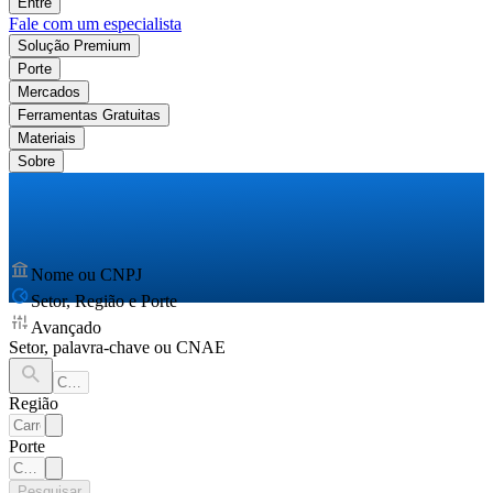
Entre
Fale com um especialista
Solução Premium
Porte
Mercados
Ferramentas Gratuitas
Materiais
Sobre
Nome ou CNPJ
Setor, Região e Porte
Avançado
Setor, palavra-chave ou CNAE
Região
Porte
Pesquisar