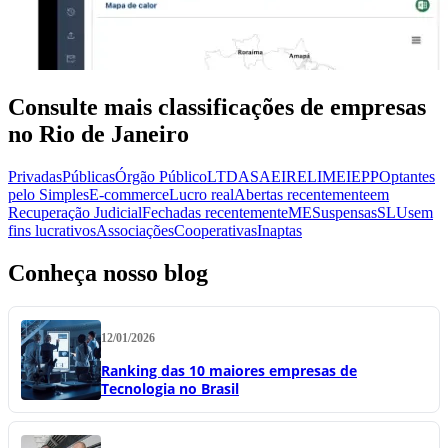
Consulte mais classificações de empresas
no Rio de Janeiro
Privadas
Públicas
Órgão Público
LTDA
SA
EIRELI
MEI
EPP
Optantes
pelo Simples
E-commerce
Lucro real
Abertas recentemente
em
Recuperação Judicial
Fechadas recentemente
ME
Suspensas
SLU
sem
fins lucrativos
Associações
Cooperativas
Inaptas
Conheça nosso blog
12/01/2026
Ranking das 10 maiores empresas de
Tecnologia no Brasil