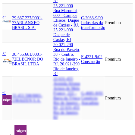
RJ
25.221-000
Rua Marumbi,
600 - Campos
4°
29.667.227/0001-
C-2033-9/00
Eliseos, Duque
77
ARLANXEO
Indústrias da
Premium
de Caxias - RJ,
BRASIL S.A.
transformação
25.221-000
Duque de
Caxias, RJ
20.021-290
Rua do Passeio,
5°
30.455.661/0001-
38 - Centro,
F-4221-9/02
72
ELECNOR DO
Rio de Janeiro -
Premium
Construção
BRASIL LTDA
RJ, 20.021-290
Rio de Janeiro,
RJ
22.631-455
Avenida Afonso
Arinos de Melo
6°
Franco, 222 -
G-4681-8/01
33.453.598/0001-
Barra da Tijuca,
Comércio
Premium
23
RAIZEN S.A.
Rio de Janeiro -
Atacadista
RJ, 22.631-455
Rio de Janeiro,
RJ