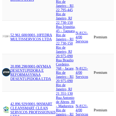
Rio de
Janeiro - RJ,
22.795-445
Rio de
Janeiro, RJ
22.730-150
Rua Iriquitia,
45 - Taquara,
N-8121-
52.961.600/0001-10
FEDRA
Rio de
4/00
Premium
MULTISSERVICOS LTDA
Janeiro - RJ,
Serviços
22.730-150
Rio de
Janeiro, RJ
20.975-090
Rua Braulio
Cordeiro,
20.898.298/0001-06
YMAA
768 - Jacare,
N-8121-
DESENTUPIDORA E
Rio de
4/00
Premium
REFORMAS
YMAA
Janeiro - RJ,
Serviços
DESENTUPIDORA LTDA
20.975-090
Rio de
Janeiro, RJ
21.351-130
Rua Antonio
de Abreu, 80
42.896.929/0001-90
SMART
- Madureira,
N-8121-
CLEAN
SMART CLEAN
Rio de
4/00
Premium
SERVICOS PROFISSIONAIS
Janeiro - RJ,
Serviços