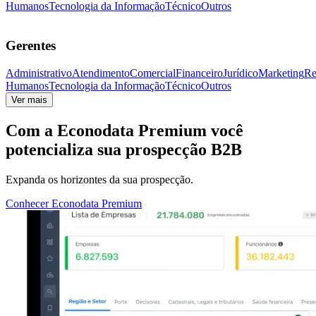
Humanos
Tecnologia da Informação
Técnico
Outros
Gerentes
Administrativo
Atendimento
Comercial
Financeiro
Jurídico
Marketing
Re
Humanos
Tecnologia da Informação
Técnico
Outros
Ver mais
Com a
Econodata Premium
você
potencializa sua prospecção B2B
Expanda os horizontes da sua prospecção.
Conhecer Econodata Premium