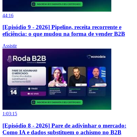
44:16
[Episódio 9 - 2026] Pipeline, receita recorrente e
eficiência: o que mudou na forma de vender B2B
Assistir
1:03:15
[Episódio 8 - 2026] Pare de adivinhar o mercado:
Como IA e dados substituem o achismo no B2B