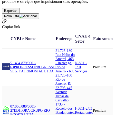
produtos e serviços que impulsionam suas operações.
Exportar
Nova lista
Copiar link
CNAE e
CNPJ e Nome
Endereço
Faturament
Setor
21.725-180
Rua Helio do
Amaral, 463
51.464.879/0001-
- Realengo,
N-8011-
63
PROGRESSO
PROGRESSO
Rio de
1/01
Premium
SEG. PATRIMONIAL LTDA
Janeiro - RJ,
Serviços
21.725-180
Rio de
Janeiro, RJ
22.795-445
Avenida
Jarbas de
Carvalho,
1733 -
07.066.080/0001-
Recreio dos
I-5611-2/03
27
EDITORA GRUPO RIO
Premium
Bandeirantes,
Restaurantes
BOOK'S LTDA