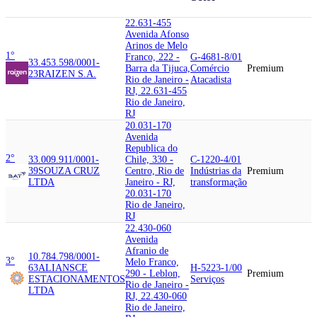
22.631-455
Avenida Afonso
Arinos de Melo
1°
Franco, 222 -
G-4681-8/01
33.453.598/0001-
Barra da Tijuca,
Comércio
Premium
23
RAIZEN S.A.
Rio de Janeiro -
Atacadista
RJ, 22.631-455
Rio de Janeiro,
RJ
20.031-170
Avenida
Republica do
2°
33.009.911/0001-
Chile, 330 -
C-1220-4/01
39
SOUZA CRUZ
Centro, Rio de
Indústrias da
Premium
LTDA
Janeiro - RJ,
transformação
20.031-170
Rio de Janeiro,
RJ
22.430-060
Avenida
Afranio de
10.784.798/0001-
3°
Melo Franco,
63
ALIANSCE
H-5223-1/00
290 - Leblon,
Premium
ESTACIONAMENTOS
Serviços
Rio de Janeiro -
LTDA
RJ, 22.430-060
Rio de Janeiro,