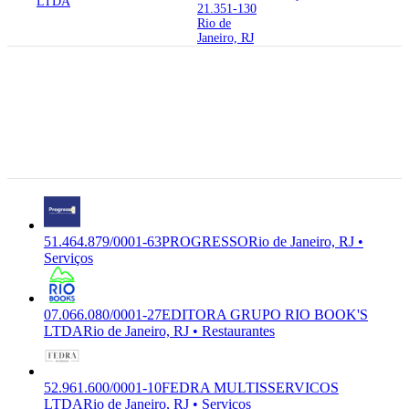
LTDA
21.351-130
Rio de
Janeiro, RJ
21.725-180
Rua Helio do
Amaral, 463
51.464.879/0001-
- Realengo,
N-8011-
63
PROGRESSO
PROGRESSO
Rio de
1/01
Premium
SEG. PATRIMONIAL LTDA
Janeiro - RJ,
Serviços
21.725-180
Rio de
Janeiro, RJ
51.464.879/0001-63
PROGRESSO
Rio de Janeiro, RJ •
Serviços
07.066.080/0001-27
EDITORA GRUPO RIO BOOK'S
LTDA
Rio de Janeiro, RJ • Restaurantes
52.961.600/0001-10
FEDRA MULTISSERVICOS
LTDA
Rio de Janeiro, RJ • Serviços