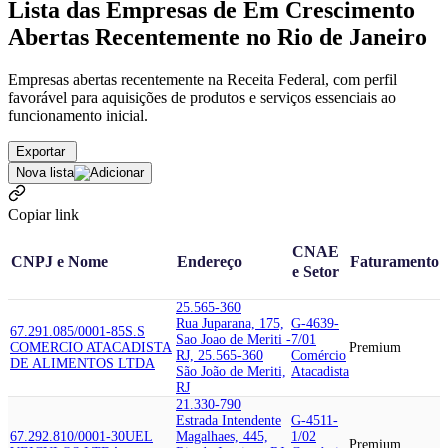
Lista das Empresas de Em Crescimento
Abertas Recentemente no Rio de Janeiro
Empresas abertas recentemente na Receita Federal, com perfil
favorável para aquisições de produtos e serviços essenciais ao
funcionamento inicial.
Exportar
Nova lista
Copiar link
CNAE
CNPJ e Nome
Endereço
Faturamento
e Setor
25.565-360
Rua Juparana, 175,
G-4639-
67.291.085/0001-85
S.S
Sao Joao de Meriti -
7/01
COMERCIO ATACADISTA
Premium
RJ, 25.565-360
Comércio
DE ALIMENTOS LTDA
São João de Meriti,
Atacadista
RJ
21.330-790
Estrada Intendente
G-4511-
67.292.810/0001-30
UEL
Magalhaes, 445,
1/02
Premium