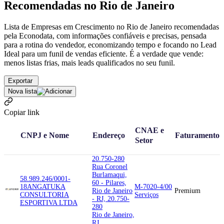
Recomendadas no Rio de Janeiro
Lista de Empresas em Crescimento no Rio de Janeiro recomendadas
pela Econodata, com informações confiáveis e precisas, pensada
para a rotina do vendedor, economizando tempo e focando no Lead
Ideal para um funil de vendas eficiente. É a verdade que vende:
menos listas frias, mais leads qualificados no seu funil.
Exportar
Nova lista
Copiar link
CNAE e
CNPJ e Nome
Endereço
Faturamento
Setor
20.750-280
Rua Coronel
Burlamaqui,
58.989.246/0001-
60 - Pilares,
18
ANGATUKA
M-7020-4/00
Rio de Janeiro
Premium
CONSULTORIA
Serviços
- RJ, 20.750-
ESPORTIVA LTDA
280
Rio de Janeiro,
RJ