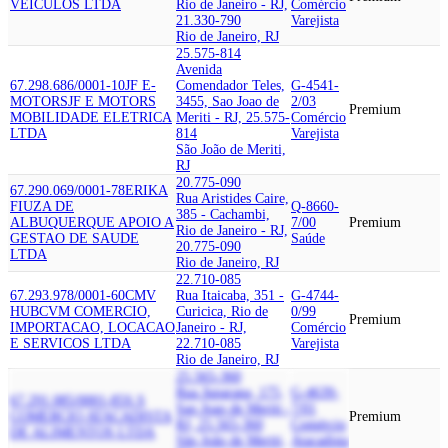
VEICULOS LTDA
Rio de Janeiro - RJ,
Comércio
21.330-790
Varejista
Rio de Janeiro, RJ
25.575-814
Avenida
67.298.686/0001-10
JF E-
Comendador Teles,
G-4541-
MOTORS
JF E MOTORS
3455, Sao Joao de
2/03
Premium
MOBILIDADE ELETRICA
Meriti - RJ, 25.575-
Comércio
LTDA
814
Varejista
São João de Meriti,
RJ
20.775-090
67.290.069/0001-78
ERIKA
Rua Aristides Caire,
FIUZA DE
Q-8660-
385 - Cachambi,
ALBUQUERQUE APOIO A
7/00
Premium
Rio de Janeiro - RJ,
GESTAO DE SAUDE
Saúde
20.775-090
LTDA
Rio de Janeiro, RJ
22.710-085
67.293.978/0001-60
CMV
Rua Itaicaba, 351 -
G-4744-
HUB
CVM COMERCIO,
Curicica, Rio de
0/99
Premium
IMPORTACAO, LOCACAO
Janeiro - RJ,
Comércio
E SERVICOS LTDA
22.710-085
Varejista
Rio de Janeiro, RJ
25.565-360
Rua Juparana, 175,
G-4639-
67.291.085/0001-85
S.S
Sao Joao de Meriti -
7/01
COMERCIO ATACADISTA
Premium
RJ, 25.565-360
Comércio
DE ALIMENTOS LTDA
São João de Meriti,
Atacadista