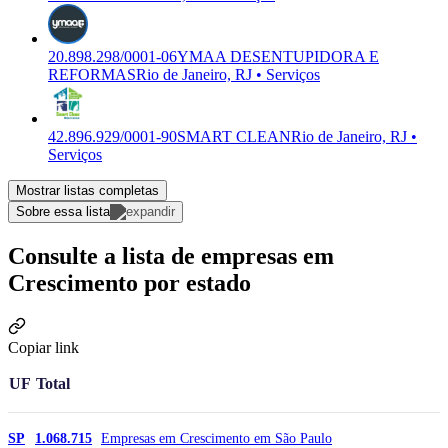
20.898.298/0001-06
YMAA DESENTUPIDORA E
REFORMAS
Rio de Janeiro, RJ • Serviços
42.896.929/0001-90
SMART CLEAN
Rio de Janeiro, RJ •
Serviços
Mostrar listas completas
Sobre essa lista
Consulte a lista de empresas em
Crescimento por estado
Copiar link
UF
Total
Empresas em Crescimento em São Paulo
SP
1.068.715