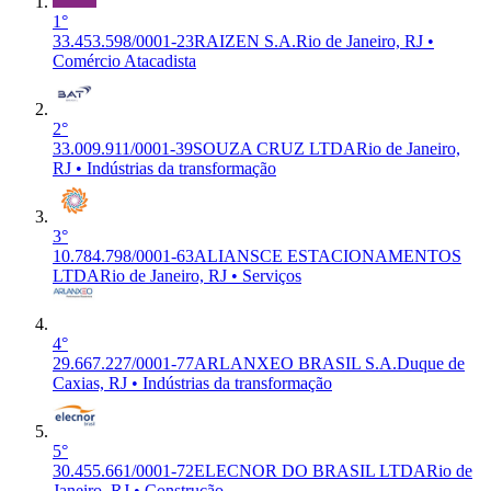
1°
33.453.598/0001-23
RAIZEN S.A.
Rio de Janeiro, RJ •
Comércio Atacadista
2°
33.009.911/0001-39
SOUZA CRUZ LTDA
Rio de Janeiro,
RJ • Indústrias da transformação
3°
10.784.798/0001-63
ALIANSCE ESTACIONAMENTOS
LTDA
Rio de Janeiro, RJ • Serviços
4°
29.667.227/0001-77
ARLANXEO BRASIL S.A.
Duque de
Caxias, RJ • Indústrias da transformação
5°
30.455.661/0001-72
ELECNOR DO BRASIL LTDA
Rio de
Janeiro, RJ • Construção