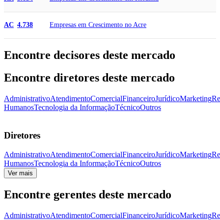
Empresas em Crescimento no Acre
AC
4.738
Encontre decisores deste mercado
Encontre diretores deste mercado
Administrativo
Atendimento
Comercial
Financeiro
Jurídico
Marketing
Re
Humanos
Tecnologia da Informação
Técnico
Outros
Diretores
Administrativo
Atendimento
Comercial
Financeiro
Jurídico
Marketing
Re
Humanos
Tecnologia da Informação
Técnico
Outros
Ver mais
Encontre gerentes deste mercado
Administrativo
Atendimento
Comercial
Financeiro
Jurídico
Marketing
Re