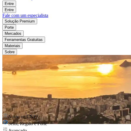
Entre
Entre
Fale com um especialista
Solução Premium
Porte
Mercados
Ferramentas Gratuitas
Materiais
Sobre
Nome ou CNPJ
Setor, Região e Porte
Avançado