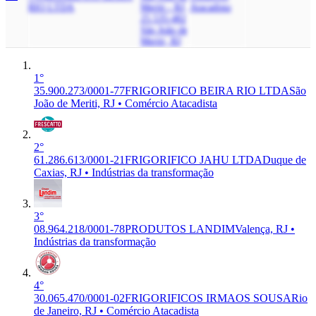
RIO LTDA
Meriti - RJ,
Atacadista
25.535-482
São João de
Meriti, RJ
1°
35.900.273/0001-77
FRIGORIFICO BEIRA RIO LTDA
São
João de Meriti, RJ • Comércio Atacadista
2°
61.286.613/0001-21
FRIGORIFICO JAHU LTDA
Duque de
Caxias, RJ • Indústrias da transformação
3°
08.964.218/0001-78
PRODUTOS LANDIM
Valença, RJ •
Indústrias da transformação
4°
30.065.470/0001-02
FRIGORIFICOS IRMAOS SOUSA
Rio
de Janeiro, RJ • Comércio Atacadista