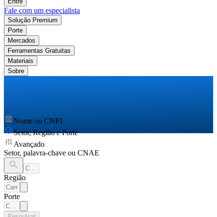
Entre
Fale com um especialista
Solução Premium
Porte
Mercados
Ferramentas Gratuitas
Materiais
Sobre
Nome ou CNPJ
Setor, Região e Porte
Avançado
Setor, palavra-chave ou CNAE
Região
Porte
Pesquisar