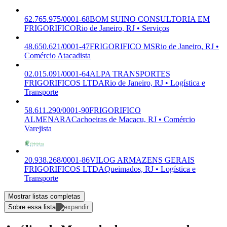
62.765.975/0001-68
BOM SUINO CONSULTORIA EM
FRIGORIFICO
Rio de Janeiro, RJ • Serviços
48.650.621/0001-47
FRIGORIFICO MS
Rio de Janeiro, RJ •
Comércio Atacadista
02.015.091/0001-64
ALPA TRANSPORTES
FRIGORIFICOS LTDA
Rio de Janeiro, RJ • Logística e
Transporte
58.611.290/0001-90
FRIGORIFICO
ALMENARA
Cachoeiras de Macacu, RJ • Comércio
Varejista
20.938.268/0001-86
VILOG ARMAZENS GERAIS
FRIGORIFICOS LTDA
Queimados, RJ • Logística e
Transporte
Mostrar listas completas
Sobre essa lista