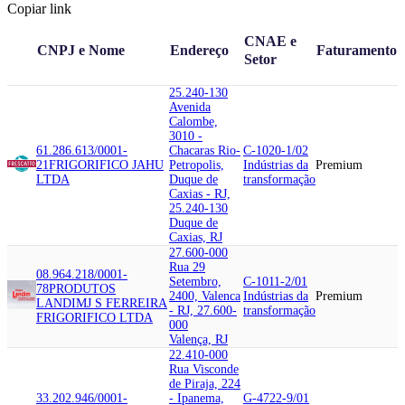
Copiar link
CNAE e
CNPJ e Nome
Endereço
Faturamento
Setor
25.240-130
Avenida
Calombe,
3010 -
61.286.613/0001-
Chacaras Rio-
C-1020-1/02
21
FRIGORIFICO JAHU
Petropolis,
Indústrias da
Premium
LTDA
Duque de
transformação
Caxias - RJ,
25.240-130
Duque de
Caxias, RJ
27.600-000
Rua 29
08.964.218/0001-
Setembro,
C-1011-2/01
78
PRODUTOS
2400, Valenca
Indústrias da
Premium
LANDIM
J S FERREIRA
- RJ, 27.600-
transformação
FRIGORIFICO LTDA
000
Valença, RJ
22.410-000
Rua Visconde
de Piraja, 224
33.202.946/0001-
- Ipanema,
G-4722-9/01