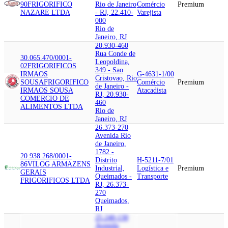
90
FRIGORIFICO
Rio de Janeiro
Comércio
Premium
NAZARE LTDA
- RJ, 22.410-
Varejista
000
Rio de
Janeiro, RJ
20.930-460
Rua Conde de
30.065.470/0001-
Leopoldina,
02
FRIGORIFICOS
349 - Sao
IRMAOS
G-4631-1/00
Cristovao, Rio
SOUSA
FRIGORIFICO
Comércio
Premium
de Janeiro -
IRMAOS SOUSA
Atacadista
RJ, 20.930-
COMERCIO DE
460
ALIMENTOS LTDA
Rio de
Janeiro, RJ
26.373-270
Avenida Rio
de Janeiro,
1782 -
20.938.268/0001-
Distrito
H-5211-7/01
86
VILOG ARMAZENS
Industrial,
Logística e
Premium
GERAIS
Queimados -
Transporte
FRIGORIFICOS LTDA
RJ, 26.373-
270
Queimados,
RJ
25.240-130
Avenida