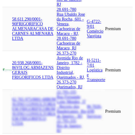
RJ
28.691-780
Rua Ubaldo Jose
58.611.290/0001-
da Rocha, 601 -
G-4722-
90
FRIGORIFICO
Veneza,
9/01
ALMENARA
CASA DE
Cachoeiras de
Premium
Comércio
CARNES ALMENARA
Macacu - RJ,
Varejista
LTDA
28.691-780
Cachoeiras de
Macacu, RJ
26.373-270
Avenida Rio de
H-5211-
20.938.268/0001-
Janeiro, 1782 -
7/01
86
VILOG ARMAZENS
Distrito
Logística
Premium
GERAIS
Industrial,
e
FRIGORIFICOS LTDA
Queimados - RJ,
Transporte
26.373-270
Queimados, RJ
22.795-335
Rua Fernando
62.765.975/0001-68
BOM
Leite Mendes, 37
SUINO CONSULTORIA
- Recreio dos
M-7020-
EM FRIGORIFICO
BOM
Bandeirantes, Rio
4/00
Premium
SUINO CONSULTORIA
de Janeiro - RJ,
Serviços
EM FRIGORIFICO
22.795-335
LTDA
Rio de Janeiro,
RJ