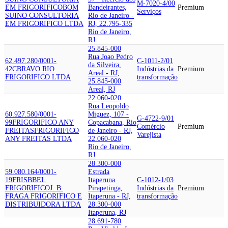
M-7020-4/00
EM FRIGORIFICO
BOM
Bandeirantes,
Premium
Serviços
SUINO CONSULTORIA
Rio de Janeiro -
EM FRIGORIFICO LTDA
RJ, 22.795-335
Rio de Janeiro,
RJ
25.845-000
Rua Joao Pedro
62.497.280/0001-
C-1011-2/01
da Silveira,
42
CBRAVO RIO
Indústrias da
Premium
Areal - RJ,
FRIGORIFICO LTDA
transformação
25.845-000
Areal, RJ
22.060-020
Rua Leopoldo
60.927.580/0001-
Miguez, 107 -
G-4722-9/01
99
FRIGORIFICO ANY
Copacabana, Rio
Comércio
Premium
FREITAS
FRIGORIFICO
de Janeiro - RJ,
Varejista
ANY FREITAS LTDA
22.060-020
Rio de Janeiro,
RJ
28.300-000
59.080.164/0001-
Estrada
19
FRISBBEL
Itaperuna
C-1012-1/03
FRIGORIFICO
J. B.
Pirapetinga,
Indústrias da
Premium
FRAGA FRIGORIFICO E
Itaperuna - RJ,
transformação
DISTRIBUIDORA LTDA
28.300-000
Itaperuna, RJ
28.691-780