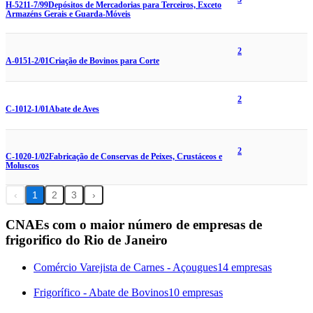
H-5211-7/99
Depósitos de Mercadorias para Terceiros, Exceto
Armazéns Gerais e Guarda-Móveis
2
A-0151-2/01
Criação de Bovinos para Corte
2
C-1012-1/01
Abate de Aves
2
C-1020-1/02
Fabricação de Conservas de Peixes, Crustáceos e
Moluscos
‹
1
2
3
›
CNAEs com o maior número de empresas de
frigorifico do Rio de Janeiro
Comércio Varejista de Carnes - Açougues
14 empresas
Frigorífico - Abate de Bovinos
10 empresas