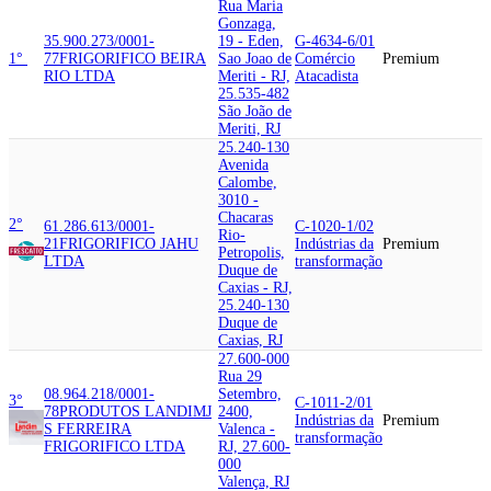
Rua Maria
Gonzaga,
35.900.273/0001-
19 - Eden,
G-4634-6/01
1°
77
FRIGORIFICO BEIRA
Sao Joao de
Comércio
Premium
RIO LTDA
Meriti - RJ,
Atacadista
25.535-482
São João de
Meriti, RJ
25.240-130
Avenida
Calombe,
3010 -
Chacaras
2°
61.286.613/0001-
C-1020-1/02
Rio-
21
FRIGORIFICO JAHU
Indústrias da
Premium
Petropolis,
LTDA
transformação
Duque de
Caxias - RJ,
25.240-130
Duque de
Caxias, RJ
27.600-000
Rua 29
08.964.218/0001-
Setembro,
3°
C-1011-2/01
78
PRODUTOS LANDIM
J
2400,
Indústrias da
Premium
S FERREIRA
Valenca -
transformação
FRIGORIFICO LTDA
RJ, 27.600-
000
Valença, RJ