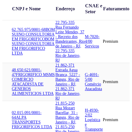
CNAE e
CNPJ e Nome
Endereço
Faturamento
Setor
22.795-335
Rua Fernando
62.765.975/0001-68
BOM
Leite Mendes, 37
SUINO CONSULTORIA
- Recreio dos
M-7020-
EM FRIGORIFICO
BOM
Bandeirantes, Rio
4/00
Premium
SUINO CONSULTORIA
de Janeiro - RJ,
Serviços
EM FRIGORIFICO
22.795-335
LTDA
Rio de Janeiro,
RJ
21.862-371
48.650.621/0001-
Estrada Agua
47
FRIGORIFICO MS
MS
Branca, 5227 -
G-4691-
COMERCIO
Bangu, Rio de
5/00
Premium
ATACADISTA DE
Janeiro - RJ,
Comércio
GENEROS
21.862-371
Atacadista
ALIMENTICIOS LTDA
Rio de Janeiro,
RJ
21.815-250
Rua Mozart
H-4930-
02.015.091/0001-
Bacellar, 31 -
2/02
64
ALPA
Bangu, Rio de
Logística
Premium
TRANSPORTES
Janeiro - RJ,
e
FRIGORIFICOS LTDA
21.815-250
Transporte
Rio de Janeiro,