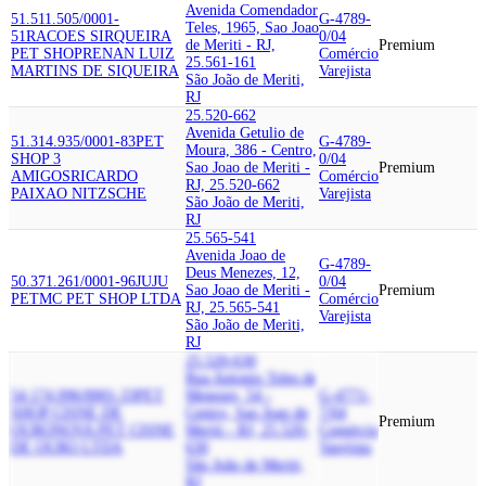
Avenida Comendador
51.511.505/0001-
G-4789-
Teles, 1965, Sao Joao
51
RACOES SIRQUEIRA
0/04
de Meriti - RJ,
Premium
PET SHOP
RENAN LUIZ
Comércio
25.561-161
MARTINS DE SIQUEIRA
Varejista
São João de Meriti,
RJ
25.520-662
Avenida Getulio de
51.314.935/0001-83
PET
G-4789-
Moura, 386 - Centro,
SHOP 3
0/04
Sao Joao de Meriti -
Premium
AMIGOS
RICARDO
Comércio
RJ, 25.520-662
PAIXAO NITZSCHE
Varejista
São João de Meriti,
RJ
25.565-541
Avenida Joao de
G-4789-
Deus Menezes, 12,
50.371.261/0001-96
JUJU
0/04
Sao Joao de Meriti -
Premium
PET
MC PET SHOP LTDA
Comércio
RJ, 25.565-541
Varejista
São João de Meriti,
RJ
25.520-630
Rua Antonio Teles de
54.174.096/0001-33
PET
Menezes, 54 -
G-4771-
SHOP CISNE DE
Centro, Sao Joao de
7/04
Premium
OURO
NOVA PET CISNE
Meriti - RJ, 25.520-
Comércio
DE OURO LTDA
630
Varejista
São João de Meriti,
RJ