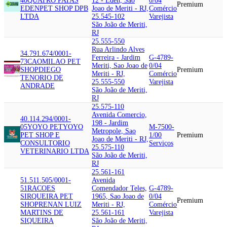
40
QUATRO PATAS
12 - Eden, Sao
0/04
Premium
EDEN
PET SHOP DPB
Joao de Meriti - RJ,
Comércio
LTDA
25.545-102
Varejista
São João de Meriti,
RJ
25.555-550
Rua Arlindo Alves
34.791.674/0001-
Ferreira - Jardim
G-4789-
73
CAOMILAO PET
Meriti, Sao Joao de
0/04
SHOP
DIEGO
Premium
Meriti - RJ,
Comércio
TENORIO DE
25.555-550
Varejista
ANDRADE
São João de Meriti,
RJ
25.575-110
Avenida Comercio,
40.114.294/0001-
198 - Jardim
05
YOYO PET
YOYO
M-7500-
Metropole, Sao
PET SHOP E
1/00
Premium
Joao de Meriti - RJ,
CONSULTORIO
Serviços
25.575-110
VETERINARIO LTDA
São João de Meriti,
RJ
25.561-161
51.511.505/0001-
Avenida
51
RACOES
Comendador Teles,
G-4789-
SIRQUEIRA PET
1965, Sao Joao de
0/04
Premium
SHOP
RENAN LUIZ
Meriti - RJ,
Comércio
MARTINS DE
25.561-161
Varejista
SIQUEIRA
São João de Meriti,