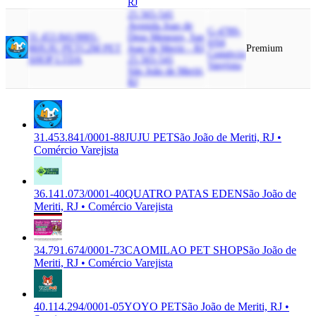
RJ
25.565-541
Avenida Joao de
G-4789-
31.453.841/0001-
Deus Menezes, Sao
0/04
88
JUJU PET
C2M PET
Joao de Meriti - RJ,
Premium
Comércio
SHOP LTDA
25.565-541
Varejista
São João de Meriti,
RJ
31.453.841/0001-88
JUJU PET
São João de Meriti, RJ •
Comércio Varejista
36.141.073/0001-40
QUATRO PATAS EDEN
São João de
Meriti, RJ • Comércio Varejista
34.791.674/0001-73
CAOMILAO PET SHOP
São João de
Meriti, RJ • Comércio Varejista
40.114.294/0001-05
YOYO PET
São João de Meriti, RJ •