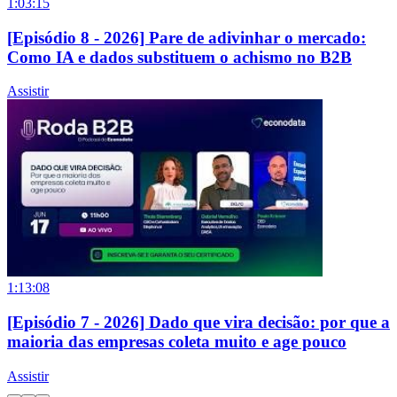
1:03:15
[Episódio 8 - 2026] Pare de adivinhar o mercado:
Como IA e dados substituem o achismo no B2B
Assistir
1:13:08
[Episódio 7 - 2026] Dado que vira decisão: por que a
maioria das empresas coleta muito e age pouco
Assistir