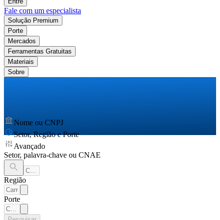
Entre
Fale com um especialista
Solução Premium
Porte
Mercados
Ferramentas Gratuitas
Materiais
Sobre
Nome ou CNPJ
Setor, Região e Porte
Avançado
Setor, palavra-chave ou CNAE
Região
Porte
Pesquisar