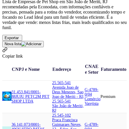
Lista de Empresas de Pet Shop em São João de Meriti, RJ
recomendadas pela Econodata, com informações confiáveis e
precisas, pensada para a rotina do vendedor, economizando tempo e
focando no Lead Ideal para um funil de vendas eficiente. É a
verdade que vende: menos listas frias, mais leads qualificados no seu
funil.
Exportar
Nova lista
Copiar link
CNAE
CNPJ e Nome
Endereço
Faturamento
e Setor
25.565-541
Avenida Joao de
G-4789-
31.453.841/0001-
Deus Menezes, Sao
0/04
88
JUJU PET
C2M PET
Joao de Meriti - RJ,
Premium
Comércio
SHOP LTDA
25.565-541
Varejista
São João de Meriti,
RJ
25.545-102
Praca Francisca
36.141.073/0001-
Guimaraes Neves,
G-4789-