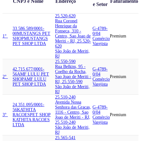
CNPJ e Nome
Endereço
Faturamento
e Setor
25.520-620
Rua Coronel
Henrique da
33.586.589/0001-
G-4789-
Fonseca, 310 -
00
MUSTANGS PET
0/04
1°
Centro, Sao Joao de
Premium
SHOP
MUSTANGS
Comércio
Meriti - RJ, 25.520-
PET SHOP LTDA
Varejista
620
São João de Meriti,
RJ
25.550-590
Rua Belkiss, 95 -
42.715.677/0001-
G-4789-
Coelho da Rocha,
56
AMF LULU PET
0/04
2°
Sao Joao de Meriti -
Premium
SHOP
AMF LULU
Comércio
RJ, 25.550-590
PET SHOP LTDA
Varejista
São João de Meriti,
RJ
25.510-240
Avenida Nossa
24.351.095/0001-
Senhora das Gracas,
G-4789-
56
KATHITA
1116 - Centro, Sao
0/04
3°
RACOES
PET SHOP
Premium
Joao de Meriti - RJ,
Comércio
KATHITA RACOES
25.510-240
Varejista
LTDA
São João de Meriti,
RJ
25.565-541