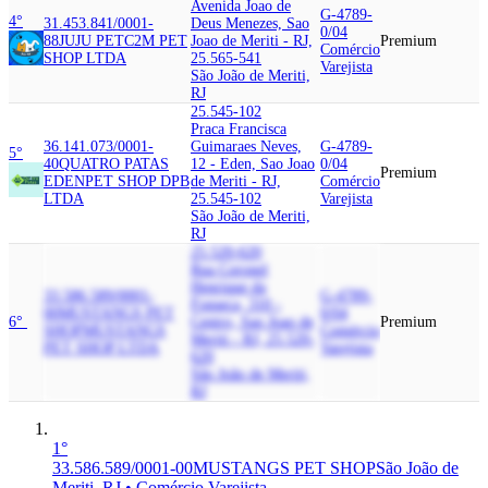
Avenida Joao de
G-4789-
4°
31.453.841/0001-
Deus Menezes, Sao
0/04
88
JUJU PET
C2M PET
Joao de Meriti - RJ,
Premium
Comércio
SHOP LTDA
25.565-541
Varejista
São João de Meriti,
RJ
25.545-102
Praca Francisca
36.141.073/0001-
Guimaraes Neves,
G-4789-
5°
40
QUATRO PATAS
12 - Eden, Sao Joao
0/04
Premium
EDEN
PET SHOP DPB
de Meriti - RJ,
Comércio
LTDA
25.545-102
Varejista
São João de Meriti,
RJ
25.520-620
Rua Coronel
Henrique da
33.586.589/0001-
G-4789-
Fonseca, 310 -
00
MUSTANGS PET
0/04
6°
Centro, Sao Joao de
Premium
SHOP
MUSTANGS
Comércio
Meriti - RJ, 25.520-
PET SHOP LTDA
Varejista
620
São João de Meriti,
RJ
1°
33.586.589/0001-00
MUSTANGS PET SHOP
São João de
Meriti, RJ • Comércio Varejista