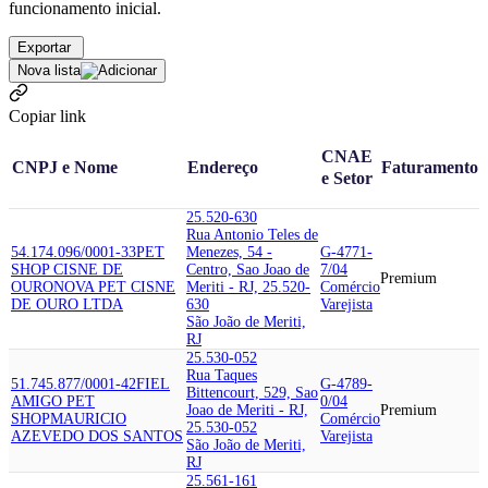
funcionamento inicial.
Exportar
Nova lista
Copiar link
CNAE
CNPJ e Nome
Endereço
Faturamento
e Setor
25.520-630
Rua Antonio Teles de
54.174.096/0001-33
PET
Menezes, 54 -
G-4771-
SHOP CISNE DE
Centro, Sao Joao de
7/04
Premium
OURO
NOVA PET CISNE
Meriti - RJ, 25.520-
Comércio
DE OURO LTDA
630
Varejista
São João de Meriti,
RJ
25.530-052
Rua Taques
51.745.877/0001-42
FIEL
G-4789-
Bittencourt, 529, Sao
AMIGO PET
0/04
Joao de Meriti - RJ,
Premium
SHOP
MAURICIO
Comércio
25.530-052
AZEVEDO DOS SANTOS
Varejista
São João de Meriti,
RJ
25.561-161