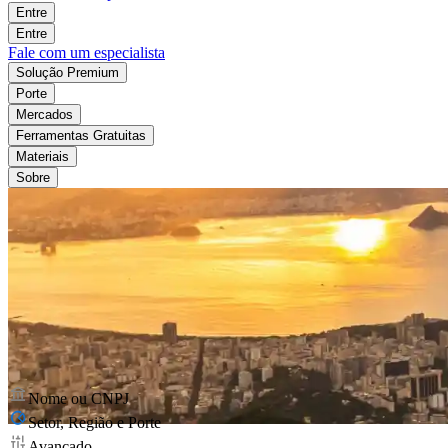
Entre
Entre
Fale com um especialista
Solução Premium
Porte
Mercados
Ferramentas Gratuitas
Materiais
Sobre
Nome ou CNPJ
Setor, Região e Porte
Avançado