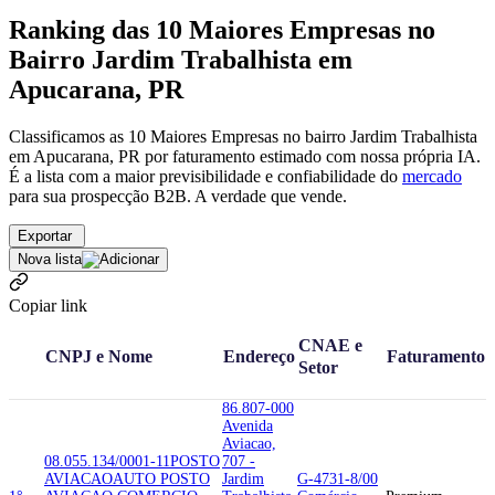
Ranking das 10 Maiores Empresas no
Bairro Jardim Trabalhista em
Apucarana, PR
Classificamos as 10 Maiores Empresas no bairro Jardim Trabalhista
em Apucarana, PR por faturamento estimado com nossa própria IA.
É a lista com a maior previsibilidade e confiabilidade
do
mercado
para sua prospecção B2B. A verdade que vende.
Exportar
Nova lista
Copiar link
CNAE e
CNPJ e Nome
Endereço
Faturamento
Setor
86.807-000
Avenida
Aviacao,
08.055.134/0001-11
POSTO
707 -
AVIACAO
AUTO POSTO
Jardim
G-4731-8/00