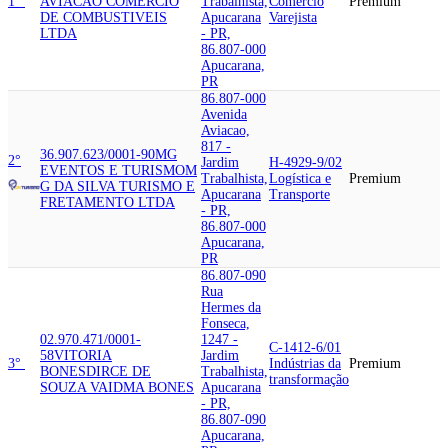
1°
AVIACAO COMERCIO
Trabalhista,
Comércio
Premium
DE COMBUSTIVEIS
Apucarana
Varejista
LTDA
- PR,
86.807-000
Apucarana,
PR
86.807-000
Avenida
Aviacao,
817 -
36.907.623/0001-90
MG
2°
Jardim
H-4929-9/02
EVENTOS E TURISMO
M
Trabalhista,
Logística e
Premium
G DA SILVA TURISMO E
Apucarana
Transporte
FRETAMENTO LTDA
- PR,
86.807-000
Apucarana,
PR
86.807-090
Rua
Hermes da
Fonseca,
02.970.471/0001-
1247 -
C-1412-6/01
58
VITORIA
Jardim
3°
Indústrias da
Premium
BONES
DIRCE DE
Trabalhista,
transformação
SOUZA VAIDMA BONES
Apucarana
- PR,
86.807-090
Apucarana,