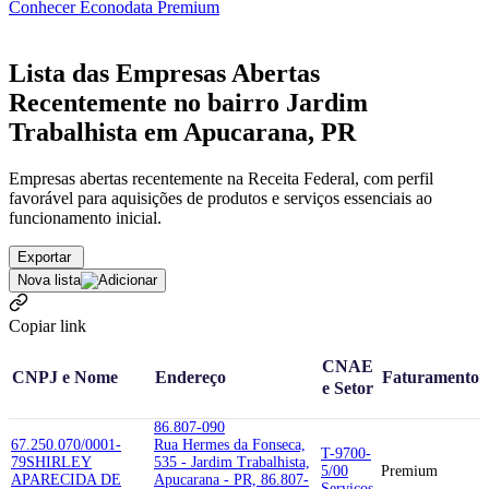
Conhecer Econodata Premium
Lista das Empresas Abertas
Recentemente no bairro Jardim
Trabalhista em Apucarana, PR
Empresas abertas recentemente na Receita Federal, com perfil
favorável para aquisições de produtos e serviços essenciais ao
funcionamento inicial.
Exportar
Nova lista
Copiar link
CNAE
CNPJ e Nome
Endereço
Faturamento
e Setor
86.807-090
67.250.070/0001-
Rua Hermes da Fonseca,
T-9700-
79
SHIRLEY
535 - Jardim Trabalhista,
5/00
Premium
APARECIDA DE
Apucarana - PR, 86.807-
Serviços