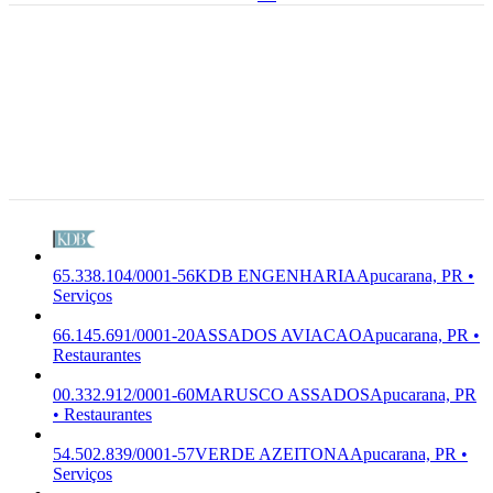
86.807-170
Rua José
Manoel
Oliveira,
65.338.104/0001-56
KDB
98 - Jardim
M-7112-
ENGENHARIA
KDB
Trabalhista,
0/00
Premium
ENGENHARIA LTDA
Apucarana
Serviços
- PR,
86.807-170
Apucarana,
PR
65.338.104/0001-56
KDB ENGENHARIA
Apucarana, PR •
Serviços
66.145.691/0001-20
ASSADOS AVIACAO
Apucarana, PR •
Restaurantes
00.332.912/0001-60
MARUSCO ASSADOS
Apucarana, PR
• Restaurantes
54.502.839/0001-57
VERDE AZEITONA
Apucarana, PR •
Serviços