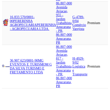
86.807-000
Avenida
Aviacao,
955 -
16.833.570/0001-
G-4789-
Jardim
00
PERERINHA
0/04
Trabalhista,
Premium
AGROPECUARIA
PERERINHA
Comércio
Apucarana
- AGROPECUARIA LTDA.
Varejista
- PR,
86.807-000
Apucarana,
PR
86.807-000
Avenida
Aviacao,
817 -
H-4929-
36.907.623/0001-90
MG
Jardim
9/02
EVENTOS E TURISMO
M G
Trabalhista,
Logística
Premium
DA SILVA TURISMO E
Apucarana
e
FRETAMENTO LTDA
- PR,
Transporte
86.807-000
Apucarana,
PR
86.807-000
Avenida
Aviação,
733 -
G-4722-
Jardim
52.048.285/0001-34
CASA DE
9/01
Trabalhista,
Premium