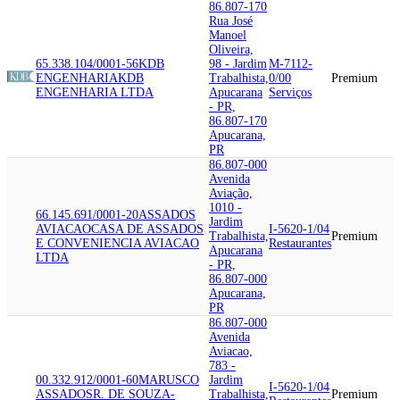
86.807-170
Rua José
Manoel
Oliveira,
65.338.104/0001-56
KDB
98 - Jardim
M-7112-
ENGENHARIA
KDB
Trabalhista,
0/00
Premium
ENGENHARIA LTDA
Apucarana
Serviços
- PR,
86.807-170
Apucarana,
PR
86.807-000
Avenida
Aviação,
1010 -
66.145.691/0001-20
ASSADOS
Jardim
AVIACAO
CASA DE ASSADOS
I-5620-1/04
Trabalhista,
Premium
E CONVENIENCIA AVIACAO
Restaurantes
Apucarana
LTDA
- PR,
86.807-000
Apucarana,
PR
86.807-000
Avenida
Aviacao,
783 -
00.332.912/0001-60
MARUSCO
Jardim
I-5620-1/04
ASSADOS
R. DE SOUZA-
Trabalhista,
Premium