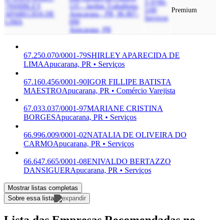
T-9700-
79
SHIRLEY
535 - Jardim Trabalhista,
5/00
Premium
APARECIDA DE
Apucarana - PR, 86.807-
Serviços
LIMA
090
Apucarana, PR
67.250.070/0001-79
SHIRLEY APARECIDA DE
LIMA
Apucarana, PR • Serviços
67.160.456/0001-90
IGOR FILLIPE BATISTA
MAESTRO
Apucarana, PR • Comércio Varejista
67.033.037/0001-97
MARIANE CRISTINA
BORGES
Apucarana, PR • Serviços
66.996.009/0001-02
NATALIA DE OLIVEIRA DO
CARMO
Apucarana, PR • Serviços
66.647.665/0001-08
ENIVALDO BERTAZZO
DANSIGUER
Apucarana, PR • Serviços
Mostrar listas completas
Sobre essa lista