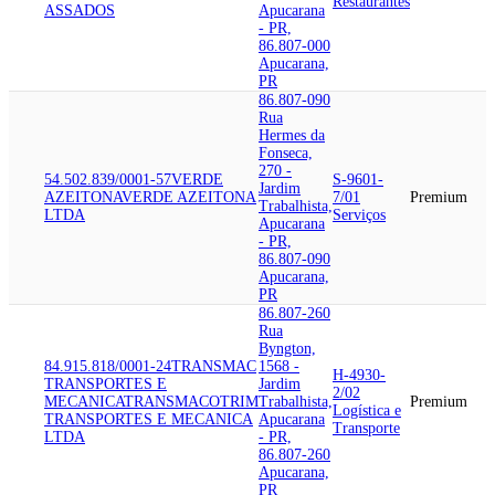
Restaurantes
ASSADOS
Apucarana
- PR,
86.807-000
Apucarana,
PR
86.807-090
Rua
Hermes da
Fonseca,
270 -
54.502.839/0001-57
VERDE
S-9601-
Jardim
AZEITONA
VERDE AZEITONA
7/01
Premium
Trabalhista,
LTDA
Serviços
Apucarana
- PR,
86.807-090
Apucarana,
PR
86.807-260
Rua
Byngton,
84.915.818/0001-24
TRANSMAC
1568 -
H-4930-
TRANSPORTES E
Jardim
2/02
MECANICA
TRANSMACOTRIM
Trabalhista,
Premium
Logística e
TRANSPORTES E MECANICA
Apucarana
Transporte
LTDA
- PR,
86.807-260
Apucarana,
PR