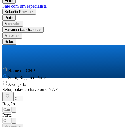
Entre
Fale com um especialista
Solução Premium
Porte
Mercados
Ferramentas Gratuitas
Materiais
Sobre
Nome ou CNPJ
Setor, Região e Porte
Avançado
Setor, palavra-chave ou CNAE
Região
Porte
Pesquisar