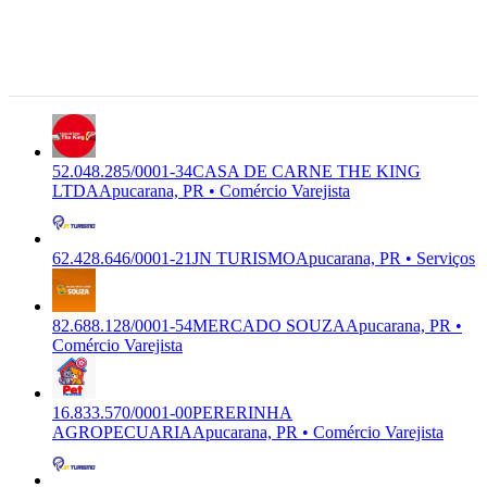
CARNE THE KING LTDA
Comércio
Apucarana
Varejista
- PR,
86.807-000
Apucarana,
PR
52.048.285/0001-34
CASA DE CARNE THE KING
LTDA
Apucarana, PR • Comércio Varejista
62.428.646/0001-21
JN TURISMO
Apucarana, PR • Serviços
82.688.128/0001-54
MERCADO SOUZA
Apucarana, PR •
Comércio Varejista
16.833.570/0001-00
PERERINHA
AGROPECUARIA
Apucarana, PR • Comércio Varejista