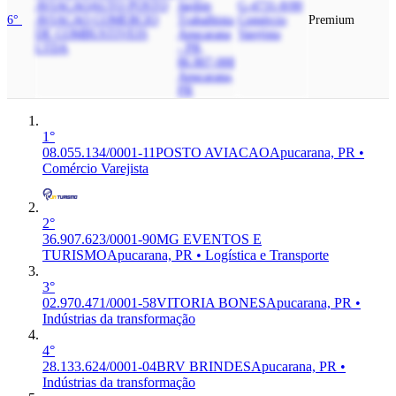
AVIACAO
AUTO POSTO
Jardim
G-4731-8/00
6°
AVIACAO COMERCIO
Trabalhista,
Comércio
Premium
DE COMBUSTIVEIS
Apucarana
Varejista
LTDA
- PR,
86.807-000
Apucarana,
PR
1°
08.055.134/0001-11
POSTO AVIACAO
Apucarana, PR •
Comércio Varejista
2°
36.907.623/0001-90
MG EVENTOS E
TURISMO
Apucarana, PR • Logística e Transporte
3°
02.970.471/0001-58
VITORIA BONES
Apucarana, PR •
Indústrias da transformação
4°
28.133.624/0001-04
BRV BRINDES
Apucarana, PR •
Indústrias da transformação