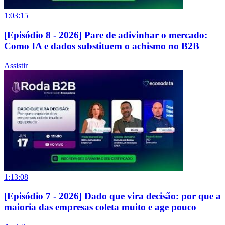
1:03:15
[Episódio 8 - 2026] Pare de adivinhar o mercado:
Como IA e dados substituem o achismo no B2B
Assistir
1:13:08
[Episódio 7 - 2026] Dado que vira decisão: por que a
maioria das empresas coleta muito e age pouco