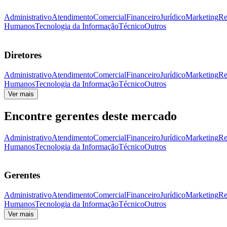
Administrativo
Atendimento
Comercial
Financeiro
Jurídico
Marketing
Re
Humanos
Tecnologia da Informação
Técnico
Outros
Diretores
Administrativo
Atendimento
Comercial
Financeiro
Jurídico
Marketing
Re
Humanos
Tecnologia da Informação
Técnico
Outros
Ver mais
Encontre gerentes deste mercado
Administrativo
Atendimento
Comercial
Financeiro
Jurídico
Marketing
Re
Humanos
Tecnologia da Informação
Técnico
Outros
Gerentes
Administrativo
Atendimento
Comercial
Financeiro
Jurídico
Marketing
Re
Humanos
Tecnologia da Informação
Técnico
Outros
Ver mais