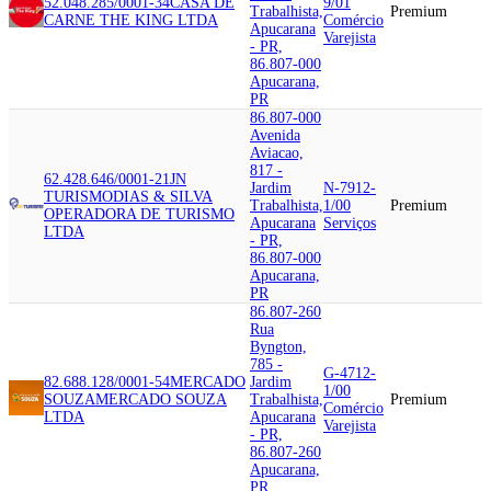
52.048.285/0001-34
CASA DE
9/01
Trabalhista,
Premium
CARNE THE KING LTDA
Comércio
Apucarana
Varejista
- PR,
86.807-000
Apucarana,
PR
86.807-000
Avenida
Aviacao,
817 -
62.428.646/0001-21
JN
Jardim
N-7912-
TURISMO
DIAS & SILVA
Trabalhista,
1/00
Premium
OPERADORA DE TURISMO
Apucarana
Serviços
LTDA
- PR,
86.807-000
Apucarana,
PR
86.807-260
Rua
Byngton,
785 -
G-4712-
82.688.128/0001-54
MERCADO
Jardim
1/00
SOUZA
MERCADO SOUZA
Trabalhista,
Premium
Comércio
LTDA
Apucarana
Varejista
- PR,
86.807-260
Apucarana,
PR