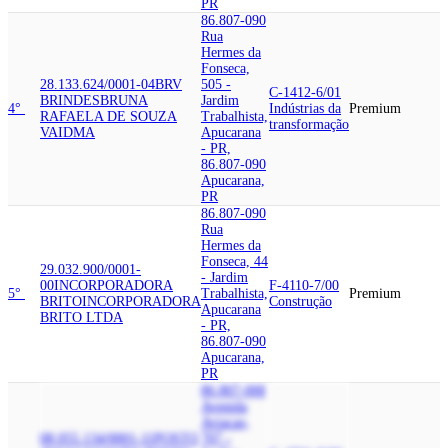
PR
86.807-090
Rua
Hermes da
Fonseca,
28.133.624/0001-04
BRV
505 -
C-1412-6/01
BRINDES
BRUNA
Jardim
4°
Indústrias da
Premium
RAFAELA DE SOUZA
Trabalhista,
transformação
VAIDMA
Apucarana
- PR,
86.807-090
Apucarana,
PR
86.807-090
Rua
Hermes da
Fonseca, 44
29.032.900/0001-
- Jardim
00
INCORPORADORA
F-4110-7/00
5°
Trabalhista,
Premium
BRITO
INCORPORADORA
Construção
Apucarana
BRITO LTDA
- PR,
86.807-090
Apucarana,
PR
86.807-000
Avenida
Aviacao,
08.055.134/0001-11
POSTO
707 -