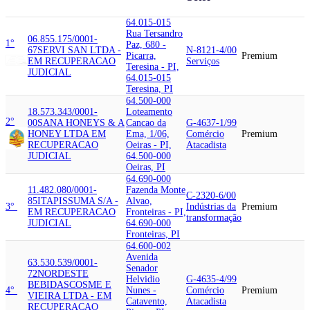
64.015-015
Rua Tersandro
06.855.175/0001-
1°
Paz, 680 -
67
SERVI SAN LTDA -
N-8121-4/00
Picarra,
Premium
EM RECUPERACAO
Serviços
Teresina - PI,
JUDICIAL
64.015-015
Teresina, PI
64.500-000
18.573.343/0001-
Loteamento
2°
00
SANA HONEY
S & A
Cancao da
G-4637-1/99
HONEY LTDA EM
Ema, 1/06,
Comércio
Premium
RECUPERACAO
Oeiras - PI,
Atacadista
JUDICIAL
64.500-000
Oeiras, PI
64.690-000
11.482.080/0001-
Fazenda Monte
C-2320-6/00
85
ITAPISSUMA S/A -
Alvao,
3°
Indústrias da
Premium
EM RECUPERACAO
Fronteiras - PI,
transformação
JUDICIAL
64.690-000
Fronteiras, PI
64.600-002
Avenida
63.530.539/0001-
Senador
72
NORDESTE
Helvidio
G-4635-4/99
BEBIDAS
COSME E
4°
Nunes -
Comércio
Premium
VIEIRA LTDA - EM
Catavento,
Atacadista
RECUPERACAO