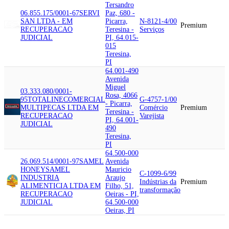
Tersandro
06.855.175/0001-67
SERVI
Paz, 680 -
SAN LTDA - EM
Picarra,
N-8121-4/00
Premium
RECUPERACAO
Teresina -
Serviços
JUDICIAL
PI, 64.015-
015
Teresina,
PI
64.001-490
Avenida
Miguel
03.333.080/0001-
Rosa, 4066
95
TOTALINE
COMERCIAL
G-4757-1/00
- Picarra,
MULTIPECAS LTDA EM
Comércio
Premium
Teresina -
RECUPERACAO
Varejista
PI, 64.001-
JUDICIAL
490
Teresina,
PI
64.500-000
26.069.514/0001-97
SAMEL
Avenida
HONEY
SAMEL
Mauricio
C-1099-6/99
INDUSTRIA
Araujo
Indústrias da
Premium
ALIMENTICIA LTDA EM
Filho, 51,
transformação
RECUPERACAO
Oeiras - PI,
JUDICIAL
64.500-000
Oeiras, PI
64.035-482
Avenida