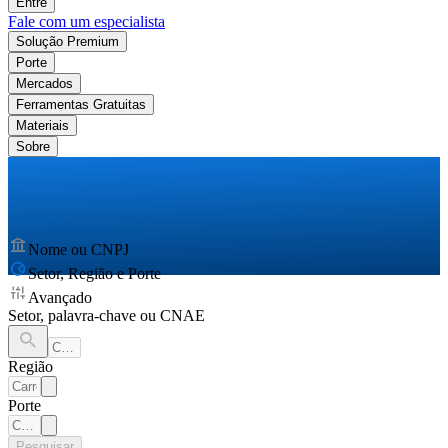
Entre
Fale com um especialista
Solução Premium
Porte
Mercados
Ferramentas Gratuitas
Materiais
Sobre
Nome ou CNPJ
Setor, Região e Porte
Avançado
Setor, palavra-chave ou CNAE
Região
Porte
Pesquisar