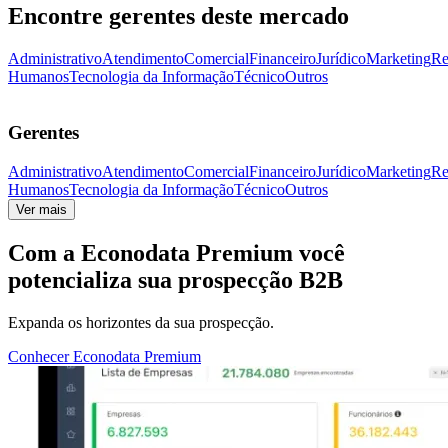
Encontre gerentes deste mercado
Administrativo
Atendimento
Comercial
Financeiro
Jurídico
Marketing
Re
Humanos
Tecnologia da Informação
Técnico
Outros
Gerentes
Administrativo
Atendimento
Comercial
Financeiro
Jurídico
Marketing
Re
Humanos
Tecnologia da Informação
Técnico
Outros
Ver mais
Com a
Econodata Premium
você
potencializa sua prospecção B2B
Expanda os horizontes da sua prospecção.
Conhecer Econodata Premium