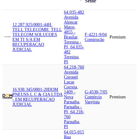
Setor
64.035-482
Avenida
Alencar
12.287.925/0001-44
H.
Matos,
TELL TELECOM
H. TELL
4855 -
TELECOM SOLUCOES
F-4221-9/04
Brasilar,
Premium
EM TI S/A EM
Construção
Teresina -
RECUPERACAO
PI, 64.035-
JUDICIAL
482
Teresina,
PI
64.218-760
Avenida
Coronel
Lucas
Correia,
16.938.345/0001-20
DOM
1409 -
G-4530-7/05
PNEUS
S.L.C & CIA LTDA
Nova
Comércio
Premium
- EM RECUPERACAO
Parnaiba,
Varejista
JUDICIAL
Parnaiba -
PI, 64.218-
760
Parnaíba,
PI
64.015-015
Rua