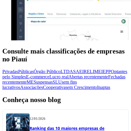
Consulte mais classificações de empresas
no Piauí
Privadas
Públicas
Órgão Público
LTDA
SA
EIRELI
MEI
EPP
Optantes
pelo Simples
E-commerce
Lucro real
Abertas recentemente
Fechadas
recentemente
ME
Suspensas
SLU
sem fins
lucrativos
Associações
Cooperativas
em Crescimento
Inaptas
Conheça nosso blog
12/01/2026
Ranking das 10 maiores empresas de