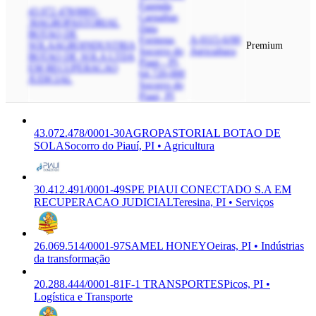
Fazenda
43.072.478/0001-
Carnaibas
30
AGROPASTORIAL
Data
BOTAO DE
Formosa,
A-0115-6/00
SOLA
AGROINDUSTRIA
Premium
Socorro do
Agricultura
BOTAO DE SOLA LTDA
Piaui - PI,
EM RECUPERACAO
64.720-000
JUDICIAL
Socorro do
Piauí, PI
43.072.478/0001-30
AGROPASTORIAL BOTAO DE
SOLA
Socorro do Piauí, PI • Agricultura
30.412.491/0001-49
SPE PIAUI CONECTADO S.A EM
RECUPERACAO JUDICIAL
Teresina, PI • Serviços
26.069.514/0001-97
SAMEL HONEY
Oeiras, PI • Indústrias
da transformação
20.288.444/0001-81
F-1 TRANSPORTES
Picos, PI •
Logística e Transporte