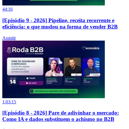
44:16
[Episódio 9 - 2026] Pipeline, receita recorrente e
eficiência: o que mudou na forma de vender B2B
Assistir
1:03:15
[Episódio 8 - 2026] Pare de adivinhar o mercado:
Como IA e dados substituem o achismo no B2B