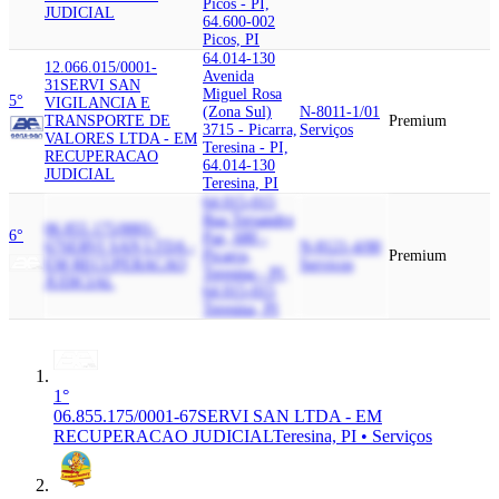
Picos - PI,
JUDICIAL
64.600-002
Picos, PI
64.014-130
12.066.015/0001-
Avenida
31
SERVI SAN
Miguel Rosa
5°
VIGILANCIA E
(Zona Sul)
N-8011-1/01
TRANSPORTE DE
Premium
3715 - Picarra,
Serviços
VALORES LTDA - EM
Teresina - PI,
RECUPERACAO
64.014-130
JUDICIAL
Teresina, PI
64.015-015
Rua Tersandro
06.855.175/0001-
6°
Paz, 680 -
67
SERVI SAN LTDA -
N-8121-4/00
Picarra,
Premium
EM RECUPERACAO
Serviços
Teresina - PI,
JUDICIAL
64.015-015
Teresina, PI
1°
06.855.175/0001-67
SERVI SAN LTDA - EM
RECUPERACAO JUDICIAL
Teresina, PI • Serviços