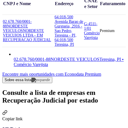
CNAE
CNPJ e Nome
Endereço
Faturamento
e Setor
64.018-500
02.678.760/0001-
Avenida Barao de
G-4511-
88
NORDESTE
Gurgueia, 2916 -
1/01
VEICULOS
NORDESTE
Sao Pedro,
Premium
Comércio
VEICUIOS LTDA - EM
Teresina - PI,
Varejista
RECUPERACAO JUDICIAL
64.018-500
Teresina, PI
02.678.760/0001-88
NORDESTE VEICULOS
Teresina, PI •
Comércio Varejista
Encontre mais oportunidades com Econodata Premium
Sobre essa lista
Consulte a lista de empresas em
Recuperação Judicial por estado
Copiar link