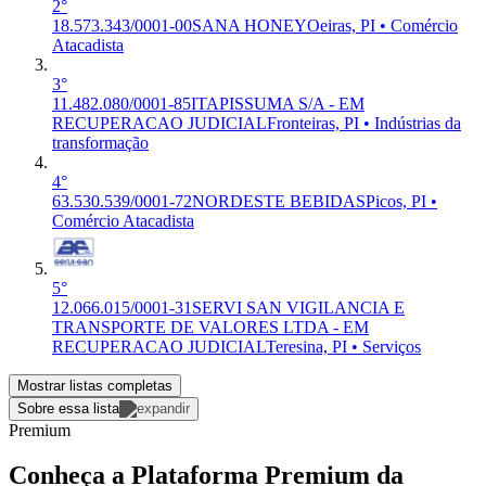
2°
18.573.343/0001-00
SANA HONEY
Oeiras, PI • Comércio
Atacadista
3°
11.482.080/0001-85
ITAPISSUMA S/A - EM
RECUPERACAO JUDICIAL
Fronteiras, PI • Indústrias da
transformação
4°
63.530.539/0001-72
NORDESTE BEBIDAS
Picos, PI •
Comércio Atacadista
5°
12.066.015/0001-31
SERVI SAN VIGILANCIA E
TRANSPORTE DE VALORES LTDA - EM
RECUPERACAO JUDICIAL
Teresina, PI • Serviços
Mostrar listas completas
Sobre essa lista
Premium
Conheça a Plataforma Premium da