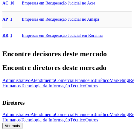
Empresas em Recuperação Judicial no Acre
AC
10
Empresas em Recuperação Judicial no Amapá
AP
1
Empresas em Recuperação Judicial em Roraima
RR
1
Encontre decisores deste mercado
Encontre diretores deste mercado
Administrativo
Atendimento
Comercial
Financeiro
Jurídico
Marketing
Re
Humanos
Tecnologia da Informação
Técnico
Outros
Diretores
Administrativo
Atendimento
Comercial
Financeiro
Jurídico
Marketing
Re
Humanos
Tecnologia da Informação
Técnico
Outros
Ver mais