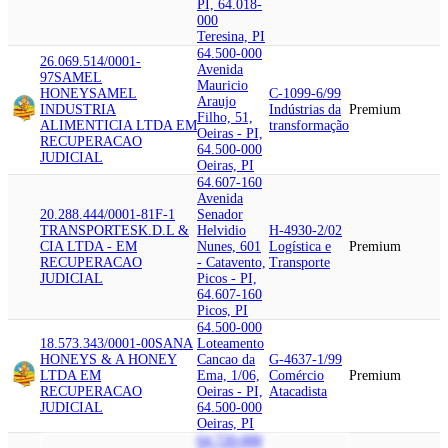
PI, 64.018-
000
Teresina, PI
64.500-000
26.069.514/0001-
Avenida
97
SAMEL
Mauricio
HONEY
SAMEL
C-1099-6/99
Araujo
INDUSTRIA
Indústrias da
Premium
Filho, 51,
ALIMENTICIA LTDA EM
transformação
Oeiras - PI,
RECUPERACAO
64.500-000
JUDICIAL
Oeiras, PI
64.607-160
Avenida
20.288.444/0001-81
F-1
Senador
TRANSPORTES
K.D.L &
Helvidio
H-4930-2/02
CIA LTDA - EM
Nunes, 601
Logística e
Premium
RECUPERACAO
- Catavento,
Transporte
JUDICIAL
Picos - PI,
64.607-160
Picos, PI
64.500-000
18.573.343/0001-00
SANA
Loteamento
HONEY
S & A HONEY
Cancao da
G-4637-1/99
LTDA EM
Ema, 1/06,
Comércio
Premium
RECUPERACAO
Oeiras - PI,
Atacadista
JUDICIAL
64.500-000
Oeiras, PI
64.720-000