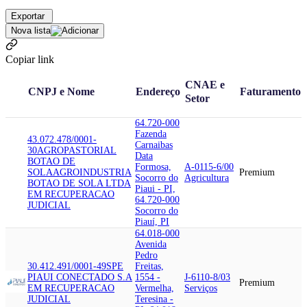
Exportar
Nova lista
Copiar link
CNAE e
CNPJ e Nome
Endereço
Faturamento
Setor
64.720-000
Fazenda
43.072.478/0001-
Carnaibas
30
AGROPASTORIAL
Data
BOTAO DE
Formosa,
A-0115-6/00
SOLA
AGROINDUSTRIA
Premium
Socorro do
Agricultura
BOTAO DE SOLA LTDA
Piaui - PI,
EM RECUPERACAO
64.720-000
JUDICIAL
Socorro do
Piauí, PI
64.018-000
Avenida
Pedro
30.412.491/0001-49
SPE
Freitas,
PIAUI CONECTADO S.A
1554 -
J-6110-8/03
Premium
EM RECUPERACAO
Vermelha,
Serviços
JUDICIAL
Teresina -