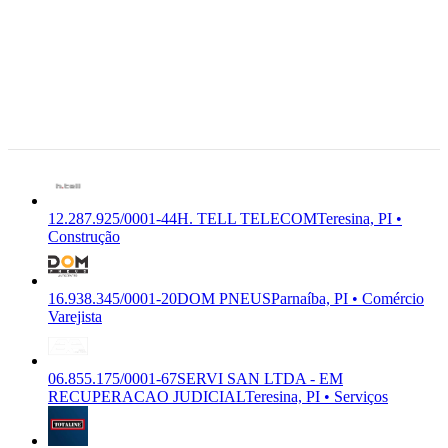
Alencar
12.287.925/0001-44
H.
Matos,
TELL TELECOM
H. TELL
4855 -
TELECOM SOLUCOES
F-4221-9/04
Brasilar,
Premium
EM TI S/A EM
Construção
Teresina -
RECUPERACAO
PI, 64.035-
JUDICIAL
482
Teresina,
PI
12.287.925/0001-44
H. TELL TELECOM
Teresina, PI •
Construção
16.938.345/0001-20
DOM PNEUS
Parnaíba, PI • Comércio
Varejista
06.855.175/0001-67
SERVI SAN LTDA - EM
RECUPERACAO JUDICIAL
Teresina, PI • Serviços