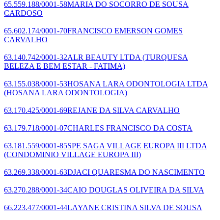
65.559.188/0001-58
MARIA DO SOCORRO DE SOUSA
CARDOSO
65.602.174/0001-70
FRANCISCO EMERSON GOMES
CARVALHO
63.140.742/0001-32
ALR BEAUTY LTDA
(TURQUESA
BELEZA E BEM ESTAR - FATIMA)
63.155.038/0001-53
HOSANA LARA ODONTOLOGIA LTDA
(HOSANA LARA ODONTOLOGIA)
63.170.425/0001-69
REJANE DA SILVA CARVALHO
63.179.718/0001-07
CHARLES FRANCISCO DA COSTA
63.181.559/0001-85
SPE SAGA VILLAGE EUROPA III LTDA
(CONDOMINIO VILLAGE EUROPA III)
63.269.338/0001-63
DJACI QUARESMA DO NASCIMENTO
63.270.288/0001-34
CAIO DOUGLAS OLIVEIRA DA SILVA
66.223.477/0001-44
LAYANE CRISTINA SILVA DE SOUSA