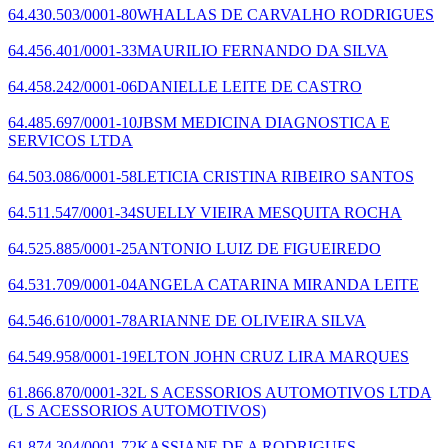
64.430.503/0001-80
WHALLAS DE CARVALHO RODRIGUES
64.456.401/0001-33
MAURILIO FERNANDO DA SILVA
64.458.242/0001-06
DANIELLE LEITE DE CASTRO
64.485.697/0001-10
JBSM MEDICINA DIAGNOSTICA E
SERVICOS LTDA
64.503.086/0001-58
LETICIA CRISTINA RIBEIRO SANTOS
64.511.547/0001-34
SUELLY VIEIRA MESQUITA ROCHA
64.525.885/0001-25
ANTONIO LUIZ DE FIGUEIREDO
64.531.709/0001-04
ANGELA CATARINA MIRANDA LEITE
64.546.610/0001-78
ARIANNE DE OLIVEIRA SILVA
64.549.958/0001-19
ELTON JOHN CRUZ LIRA MARQUES
61.866.870/0001-32
L S ACESSORIOS AUTOMOTIVOS LTDA
(L S ACESSORIOS AUTOMOTIVOS)
61.874.304/0001-72
KASSIANE DE A RODRIGUES