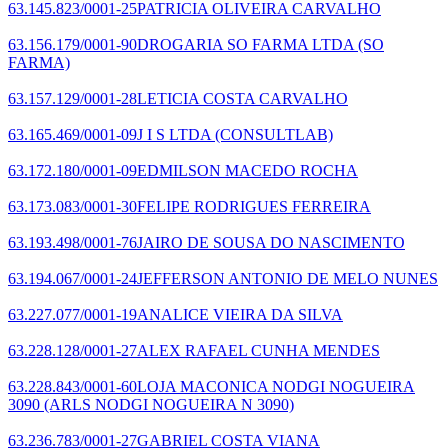
63.145.823/0001-25
PATRICIA OLIVEIRA CARVALHO
63.156.179/0001-90
DROGARIA SO FARMA LTDA
(SO
FARMA)
63.157.129/0001-28
LETICIA COSTA CARVALHO
63.165.469/0001-09
J I S LTDA
(CONSULTLAB)
63.172.180/0001-09
EDMILSON MACEDO ROCHA
63.173.083/0001-30
FELIPE RODRIGUES FERREIRA
63.193.498/0001-76
JAIRO DE SOUSA DO NASCIMENTO
63.194.067/0001-24
JEFFERSON ANTONIO DE MELO NUNES
63.227.077/0001-19
ANALICE VIEIRA DA SILVA
63.228.128/0001-27
ALEX RAFAEL CUNHA MENDES
63.228.843/0001-60
LOJA MACONICA NODGI NOGUEIRA
3090
(ARLS NODGI NOGUEIRA N 3090)
63.236.783/0001-27
GABRIEL COSTA VIANA