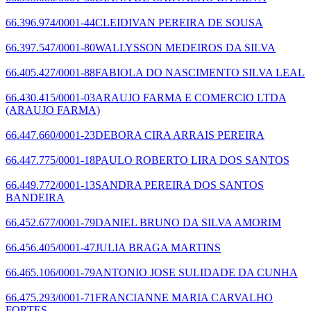
66.396.974/0001-44
CLEIDIVAN PEREIRA DE SOUSA
66.397.547/0001-80
WALLYSSON MEDEIROS DA SILVA
66.405.427/0001-88
FABIOLA DO NASCIMENTO SILVA LEAL
66.430.415/0001-03
ARAUJO FARMA E COMERCIO LTDA
(ARAUJO FARMA)
66.447.660/0001-23
DEBORA CIRA ARRAIS PEREIRA
66.447.775/0001-18
PAULO ROBERTO LIRA DOS SANTOS
66.449.772/0001-13
SANDRA PEREIRA DOS SANTOS
BANDEIRA
66.452.677/0001-79
DANIEL BRUNO DA SILVA AMORIM
66.456.405/0001-47
JULIA BRAGA MARTINS
66.465.106/0001-79
ANTONIO JOSE SULIDADE DA CUNHA
66.475.293/0001-71
FRANCIANNE MARIA CARVALHO
FORTES