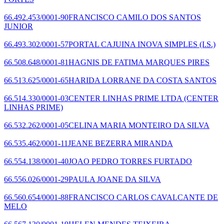
66.492.453/0001-90
FRANCISCO CAMILO DOS SANTOS
JUNIOR
66.493.302/0001-57
PORTAL CAJUINA INOVA SIMPLES (I.S.)
66.508.648/0001-81
HAGNIS DE FATIMA MARQUES PIRES
66.513.625/0001-65
HARIDA LORRANE DA COSTA SANTOS
66.514.330/0001-03
CENTER LINHAS PRIME LTDA
(CENTER
LINHAS PRIME)
66.532.262/0001-05
CELINA MARIA MONTEIRO DA SILVA
66.535.462/0001-11
JEANE BEZERRA MIRANDA
66.554.138/0001-40
JOAO PEDRO TORRES FURTADO
66.556.026/0001-29
PAULA JOANE DA SILVA
66.560.654/0001-88
FRANCISCO CARLOS CAVALCANTE DE
MELO