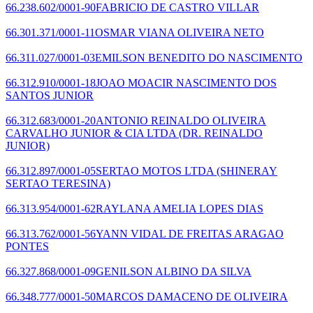
66.238.602/0001-90
FABRICIO DE CASTRO VILLAR
66.301.371/0001-11
OSMAR VIANA OLIVEIRA NETO
66.311.027/0001-03
EMILSON BENEDITO DO NASCIMENTO
66.312.910/0001-18
JOAO MOACIR NASCIMENTO DOS
SANTOS JUNIOR
66.312.683/0001-20
ANTONIO REINALDO OLIVEIRA
CARVALHO JUNIOR & CIA LTDA
(DR. REINALDO
JUNIOR)
66.312.897/0001-05
SERTAO MOTOS LTDA
(SHINERAY
SERTAO TERESINA)
66.313.954/0001-62
RAYLANA AMELIA LOPES DIAS
66.313.762/0001-56
YANN VIDAL DE FREITAS ARAGAO
PONTES
66.327.868/0001-09
GENILSON ALBINO DA SILVA
66.348.777/0001-50
MARCOS DAMACENO DE OLIVEIRA