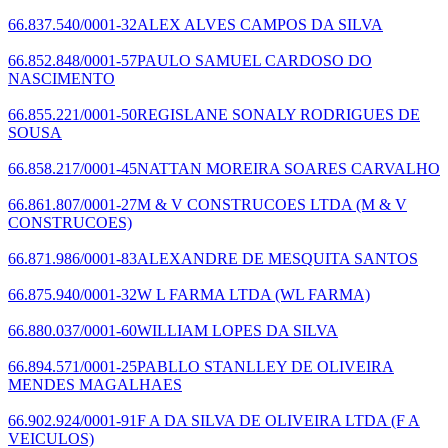
66.837.540/0001-32
ALEX ALVES CAMPOS DA SILVA
66.852.848/0001-57
PAULO SAMUEL CARDOSO DO
NASCIMENTO
66.855.221/0001-50
REGISLANE SONALY RODRIGUES DE
SOUSA
66.858.217/0001-45
NATTAN MOREIRA SOARES CARVALHO
66.861.807/0001-27
M & V CONSTRUCOES LTDA
(M & V
CONSTRUCOES)
66.871.986/0001-83
ALEXANDRE DE MESQUITA SANTOS
66.875.940/0001-32
W L FARMA LTDA
(WL FARMA)
66.880.037/0001-60
WILLIAM LOPES DA SILVA
66.894.571/0001-25
PABLLO STANLLEY DE OLIVEIRA
MENDES MAGALHAES
66.902.924/0001-91
F A DA SILVA DE OLIVEIRA LTDA
(F A
VEICULOS)