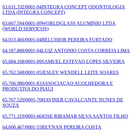
63.631.332/0001-94
INTEGRA CONCEPT ODONTOLOGIA
LTDA
(INTEGRA CONCEPT)
63.667.594/0001-09
WORLDGLASS ALUMINIO LTDA
(WORLD SERVICOS)
64.013.466/0001-04
BELCHIOR PEREIRA FURTADO
64.187.888/0001-04
LUIZ ANTONIO COSTA CORREIA LIMA
65.684.168/0001-09
SAMUEL ESTEVAO LOPES SILVEIRA
65.762.568/0001-95
JESLEY WENDELL LEITE SOARES
65.766.980/0001-83
ASSOCIACAO ACOLHEDORA E
PRODUTIVA DO PIAUI
65.767.520/0001-70
HAVINER CAVALCANTE NUNES DE
SOUZA
65.771.319/0001-66
JOSE RIBAMAR SILVA SANTOS FILHO
64.600.467/0001-55
REYNAN PEREIRA COSTA