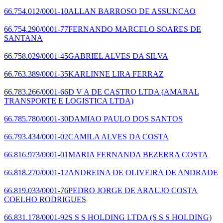
66.754.012/0001-10
ALLAN BARROSO DE ASSUNCAO
66.754.290/0001-77
FERNANDO MARCELO SOARES DE
SANTANA
66.758.029/0001-45
GABRIEL ALVES DA SILVA
66.763.389/0001-35
KARLINNE LIRA FERRAZ
66.783.266/0001-66
D V A DE CASTRO LTDA
(AMARAL
TRANSPORTE E LOGISTICA LTDA)
66.785.780/0001-30
DAMIAO PAULO DOS SANTOS
66.793.434/0001-02
CAMILA ALVES DA COSTA
66.816.973/0001-01
MARIA FERNANDA BEZERRA COSTA
66.818.270/0001-12
ANDREINA DE OLIVEIRA DE ANDRADE
66.819.033/0001-76
PEDRO JORGE DE ARAUJO COSTA
COELHO RODRIGUES
66.831.178/0001-92
S S S HOLDING LTDA
(S S S HOLDING)