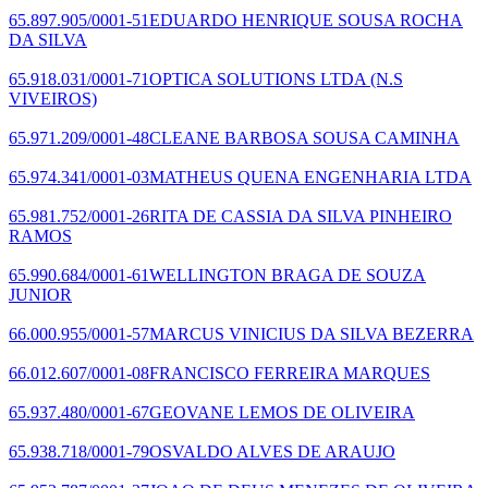
65.897.905/0001-51
EDUARDO HENRIQUE SOUSA ROCHA
DA SILVA
65.918.031/0001-71
OPTICA SOLUTIONS LTDA
(N.S
VIVEIROS)
65.971.209/0001-48
CLEANE BARBOSA SOUSA CAMINHA
65.974.341/0001-03
MATHEUS QUENA ENGENHARIA LTDA
65.981.752/0001-26
RITA DE CASSIA DA SILVA PINHEIRO
RAMOS
65.990.684/0001-61
WELLINGTON BRAGA DE SOUZA
JUNIOR
66.000.955/0001-57
MARCUS VINICIUS DA SILVA BEZERRA
66.012.607/0001-08
FRANCISCO FERREIRA MARQUES
65.937.480/0001-67
GEOVANE LEMOS DE OLIVEIRA
65.938.718/0001-79
OSVALDO ALVES DE ARAUJO