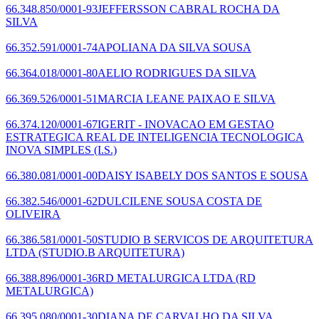
66.348.850/0001-93
JEFFERSSON CABRAL ROCHA DA
SILVA
66.352.591/0001-74
APOLIANA DA SILVA SOUSA
66.364.018/0001-80
AELIO RODRIGUES DA SILVA
66.369.526/0001-51
MARCIA LEANE PAIXAO E SILVA
66.374.120/0001-67
IGERIT - INOVACAO EM GESTAO
ESTRATEGICA REAL DE INTELIGENCIA TECNOLOGICA
INOVA SIMPLES (I.S.)
66.380.081/0001-00
DAISY ISABELY DOS SANTOS E SOUSA
66.382.546/0001-62
DULCILENE SOUSA COSTA DE
OLIVEIRA
66.386.581/0001-50
STUDIO B SERVICOS DE ARQUITETURA
LTDA
(STUDIO.B ARQUITETURA)
66.388.896/0001-36
RD METALURGICA LTDA
(RD
METALURGICA)
66.395.080/0001-30
DIANA DE CARVALHO DA SILVA