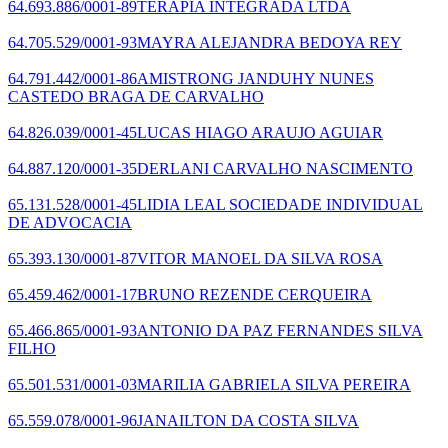
64.693.886/0001-89
TERAPIA INTEGRADA LTDA
64.705.529/0001-93
MAYRA ALEJANDRA BEDOYA REY
64.791.442/0001-86
AMISTRONG JANDUHY NUNES
CASTEDO BRAGA DE CARVALHO
64.826.039/0001-45
LUCAS HIAGO ARAUJO AGUIAR
64.887.120/0001-35
DERLANI CARVALHO NASCIMENTO
65.131.528/0001-45
LIDIA LEAL SOCIEDADE INDIVIDUAL
DE ADVOCACIA
65.393.130/0001-87
VITOR MANOEL DA SILVA ROSA
65.459.462/0001-17
BRUNO REZENDE CERQUEIRA
65.466.865/0001-93
ANTONIO DA PAZ FERNANDES SILVA
FILHO
65.501.531/0001-03
MARILIA GABRIELA SILVA PEREIRA
65.559.078/0001-96
JANAILTON DA COSTA SILVA