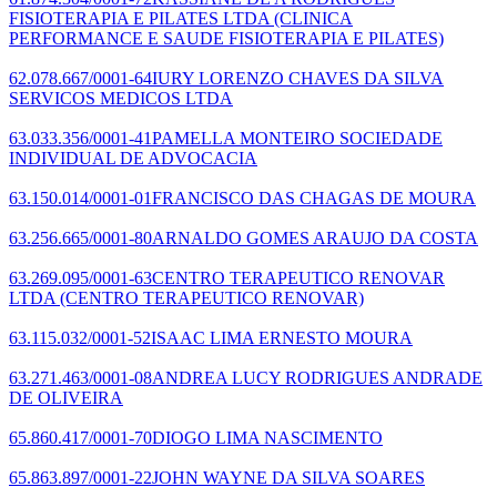
FISIOTERAPIA E PILATES LTDA
(CLINICA
PERFORMANCE E SAUDE FISIOTERAPIA E PILATES)
62.078.667/0001-64
IURY LORENZO CHAVES DA SILVA
SERVICOS MEDICOS LTDA
63.033.356/0001-41
PAMELLA MONTEIRO SOCIEDADE
INDIVIDUAL DE ADVOCACIA
63.150.014/0001-01
FRANCISCO DAS CHAGAS DE MOURA
63.256.665/0001-80
ARNALDO GOMES ARAUJO DA COSTA
63.269.095/0001-63
CENTRO TERAPEUTICO RENOVAR
LTDA
(CENTRO TERAPEUTICO RENOVAR)
63.115.032/0001-52
ISAAC LIMA ERNESTO MOURA
63.271.463/0001-08
ANDREA LUCY RODRIGUES ANDRADE
DE OLIVEIRA
65.860.417/0001-70
DIOGO LIMA NASCIMENTO
65.863.897/0001-22
JOHN WAYNE DA SILVA SOARES