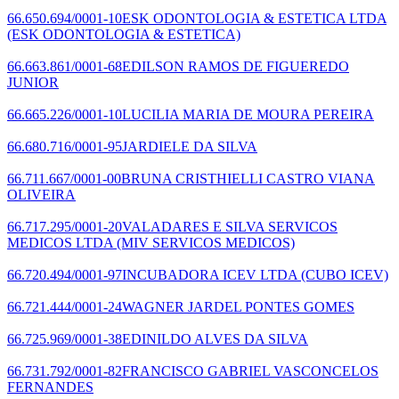
66.650.694/0001-10
ESK ODONTOLOGIA & ESTETICA LTDA
(ESK ODONTOLOGIA & ESTETICA)
66.663.861/0001-68
EDILSON RAMOS DE FIGUEREDO
JUNIOR
66.665.226/0001-10
LUCILIA MARIA DE MOURA PEREIRA
66.680.716/0001-95
JARDIELE DA SILVA
66.711.667/0001-00
BRUNA CRISTHIELLI CASTRO VIANA
OLIVEIRA
66.717.295/0001-20
VALADARES E SILVA SERVICOS
MEDICOS LTDA
(MIV SERVICOS MEDICOS)
66.720.494/0001-97
INCUBADORA ICEV LTDA
(CUBO ICEV)
66.721.444/0001-24
WAGNER JARDEL PONTES GOMES
66.725.969/0001-38
EDINILDO ALVES DA SILVA
66.731.792/0001-82
FRANCISCO GABRIEL VASCONCELOS
FERNANDES