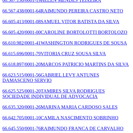
66.567.130/0001-19
HELEN MENDES TEIXEIRA
66.567.438/0001-64
RAIMUNDO PEREIRA CASTRO NETO
66.605.413/0001-08
SAMUEL VITOR BATISTA DA SILVA
66.605.420/0001-00
CAROLINE BORTOLOTTI BORTOLOZO
66.610.982/0001-41
WASHINGTON RODRIGUES DE SOUSA
66.615.696/0001-79
VITORIA CRUZ SOUSA SILVA
66.618.897/0001-20
MARCOS PATRICIO MARTINS DA SILVA
66.623.515/0001-56
GABRIEL LEVY ANTUNES
DAMASCENO SERVIO
66.625.525/0001-20
TAMIRES SILVA RODRIGUES
SOCIEDADE INDIVIDUAL DE ADVOCACIA
66.635.320/0001-26
MARINA MARIA CARDOSO SALES
66.642.705/0001-10
CAMILA NASCIMENTO SOBRINHO
66.645.550/0001-76
RAIMUNDO FRANCA DE CARVALHO