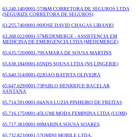
63.240.140/0001-57
J&M CORRETORA DE SEGUROS LTDA
(SEGURIZE CORRETORA DE SEGUROS)
63.255.740/0001-99
JOSE DAVID CHAGAS LIBANIO
63.268.022/0001-57
MEDEMERGE - ASSISTENCIA EM
MEDICINA DE EMERGENCIA LTDA
(MEDEMERGE)
65.635.720/0001-79
SAMARA DE SOUSA MARTINS
65.638.184/0001-65
NDS SOUSA LTDA
(NS LINGERIE)
65.640.314/0001-02
JOAO BATISTA OLIVEIRA
65.647.629/0001-73
PABLO HENRIQUE BACELAR
SANTANA
65.714.591/0001-04
ANA LUZIA PINHEIRO DE FREITAS
65.716.175/0001-45
LUMI MODA FEMININA LTDA
(LUMI)
65.717.383/0001-69
MARINA SOUSA SOARES
65.732.823/0001-57
OMINI MOBILE LTDA.