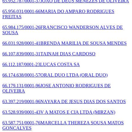
65.952.787/0001-37
JOAO DE DEUS MENEZES DE OLIVEIRA
65.956.031/0001-66
MARIA DO AMPARO RODRIGUES
FREITAS
65.984.175/0001-26
FRANCISCO WANDERSON ALVES DE
SOUSA
66.031.928/0001-41
BRENDA MARILIA DE SOUSA MENDES
66.107.839/0001-31
TAINAH DIAS CARDOSO
66.112.187/0001-23
LUCAS COSTA SA
66.174.638/0001-57
ORAL DUO LTDA
(ORAL DUO)
66.179.131/0001-96
JOSE ANTONIO RODRIGUES DE
OLIVEIRA
63.397.219/0001-96
NAYARA DE JESUS DIAS DOS SANTOS
63.528.939/0001-43
V A MATOS E CIA LTDA
(MIRZAN)
63.587.751/0001-76
MARCELLA THEREZA SOUSA MATOS
GONCALVES