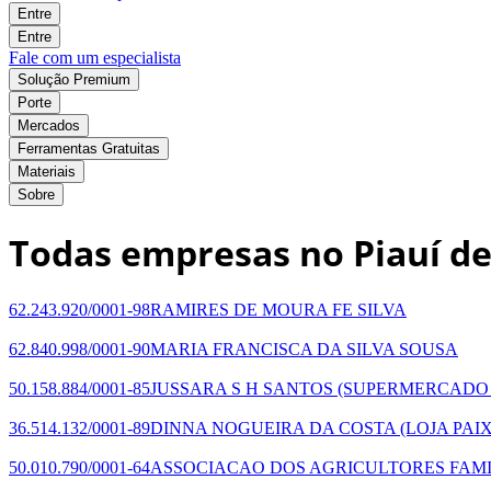
Entre
Entre
Fale com um especialista
Solução Premium
Porte
Mercados
Ferramentas Gratuitas
Materiais
Sobre
Todas empresas no Piauí de
62.243.920/0001-98
RAMIRES DE MOURA FE SILVA
62.840.998/0001-90
MARIA FRANCISCA DA SILVA SOUSA
50.158.884/0001-85
JUSSARA S H SANTOS
(SUPERMERCADO
36.514.132/0001-89
DINNA NOGUEIRA DA COSTA
(LOJA PAI
50.010.790/0001-64
ASSOCIACAO DOS AGRICULTORES FAMI