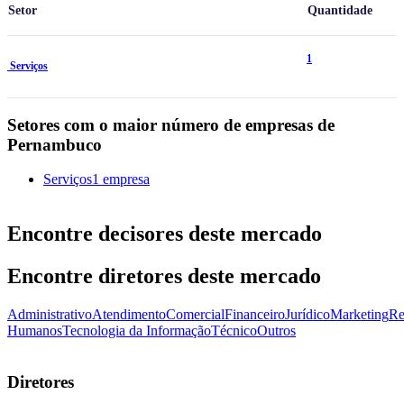
Setor
Quantidade
1
Serviços
Setores com o maior número de empresas de
Pernambuco
Serviços
1 empresa
Encontre decisores deste mercado
Encontre diretores deste mercado
Administrativo
Atendimento
Comercial
Financeiro
Jurídico
Marketing
Re
Humanos
Tecnologia da Informação
Técnico
Outros
Diretores