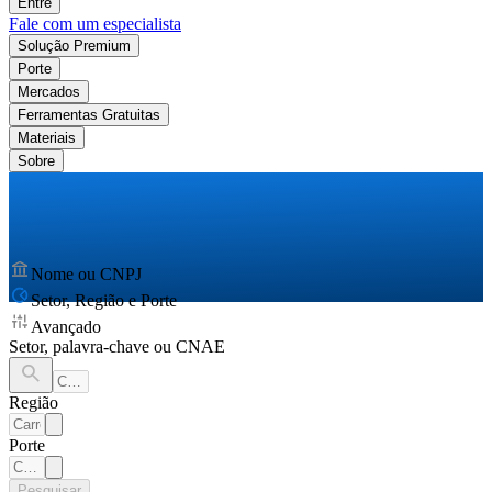
Entre
Fale com um especialista
Solução Premium
Porte
Mercados
Ferramentas Gratuitas
Materiais
Sobre
Nome ou CNPJ
Setor, Região e Porte
Avançado
Setor, palavra-chave ou CNAE
Região
Porte
Pesquisar