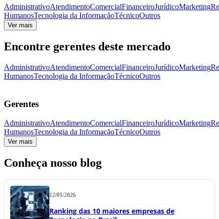
Administrativo
Atendimento
Comercial
Financeiro
Jurídico
Marketing
Re
Humanos
Tecnologia da Informação
Técnico
Outros
Ver mais
Encontre gerentes deste mercado
Administrativo
Atendimento
Comercial
Financeiro
Jurídico
Marketing
Re
Humanos
Tecnologia da Informação
Técnico
Outros
Gerentes
Administrativo
Atendimento
Comercial
Financeiro
Jurídico
Marketing
Re
Humanos
Tecnologia da Informação
Técnico
Outros
Ver mais
Conheça nosso blog
12/01/2026
Ranking das 10 maiores empresas de