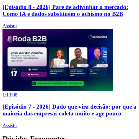
[Episódio 8 - 2026] Pare de adivinhar o mercado:
Como IA e dados substituem o achismo no B2B
Assistir
1:13:08
[Episódio 7 - 2026] Dado que vira decisão: por que a
maioria das empresas coleta muito e age pouco
Assistir
Dúvidas Frequentes