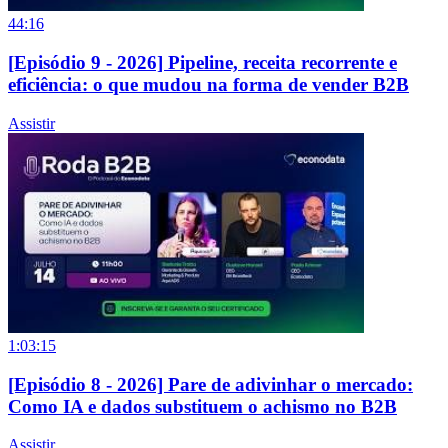
44:16
[Episódio 9 - 2026] Pipeline, receita recorrente e
eficiência: o que mudou na forma de vender B2B
Assistir
1:03:15
[Episódio 8 - 2026] Pare de adivinhar o mercado:
Como IA e dados substituem o achismo no B2B
Assistir