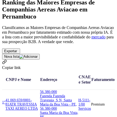
Ranking das Maiores Empresas de
Companhias Aereas Aviacao em
Pernambuco
Classificamos as Maiores Empresas de Companhias Aereas Aviacao
em Pernambuco por faturamento estimado com nossa própria IA. É
a lista com a maior previsibilidade e confiabilidade
do
mercado
para
sua prospecção B2B. A verdade que vende.
Exportar
Nova lista
Copiar link
CNAE
CNPJ e Nome
Endereço
Faturamento
e Setor
56.380-000
Fazenda Fazenda
41.069.659/0001-
Travessia, S N, Santa
H-5111-
1°
81
ATR TRAVESSIA
Maria da Boa Vista - PE,
1/00
Premium
TAXI AEREO LTDA
56.380-000
Serviços
Santa Maria da Boa Vista,
PE