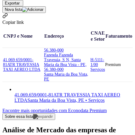
Exportar
Nova lista
Copiar link
CNAE
CNPJ e Nome
Endereço
Faturamento
e Setor
56.380-000
Fazenda Fazenda
41.069.659/0001-
Travessia, S N, Santa
H-5111-
81
ATR TRAVESSIA
Maria da Boa Vista - PE,
1/00
Premium
TAXI AEREO LTDA
56.380-000
Serviços
Santa Maria da Boa Vista,
PE
41.069.659/0001-81
ATR TRAVESSIA TAXI AEREO
LTDA
Santa Maria da Boa Vista, PE • Serviços
Encontre mais oportunidades com Econodata Premium
Sobre essa lista
Análise de Mercado das empresas de