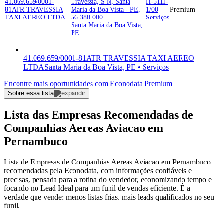
41.069.659/0001-
Travessia, S N, Santa
H-5111-
81
ATR TRAVESSIA
Maria da Boa Vista - PE,
1/00
Premium
TAXI AEREO LTDA
56.380-000
Serviços
Santa Maria da Boa Vista,
PE
41.069.659/0001-81
ATR TRAVESSIA TAXI AEREO
LTDA
Santa Maria da Boa Vista, PE • Serviços
Encontre mais oportunidades com Econodata Premium
Sobre essa lista
Lista das Empresas Recomendadas de
Companhias Aereas Aviacao em
Pernambuco
Lista de Empresas de Companhias Aereas Aviacao em Pernambuco
recomendadas pela Econodata, com informações confiáveis e
precisas, pensada para a rotina do vendedor, economizando tempo e
focando no Lead Ideal para um funil de vendas eficiente. É a
verdade que vende: menos listas frias, mais leads qualificados no seu
funil.