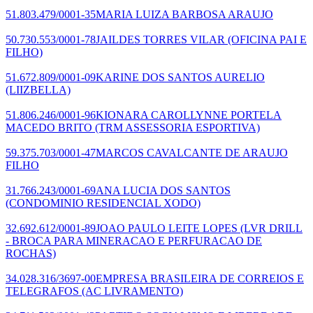
51.803.479/0001-35
MARIA LUIZA BARBOSA ARAUJO
50.730.553/0001-78
JAILDES TORRES VILAR
(OFICINA PAI E
FILHO)
51.672.809/0001-09
KARINE DOS SANTOS AURELIO
(LIIZBELLA)
51.806.246/0001-96
KIONARA CAROLLYNNE PORTELA
MACEDO BRITO
(TRM ASSESSORIA ESPORTIVA)
59.375.703/0001-47
MARCOS CAVALCANTE DE ARAUJO
FILHO
31.766.243/0001-69
ANA LUCIA DOS SANTOS
(CONDOMINIO RESIDENCIAL XODO)
32.692.612/0001-89
JOAO PAULO LEITE LOPES
(LVR DRILL
- BROCA PARA MINERACAO E PERFURACAO DE
ROCHAS)
34.028.316/3697-00
EMPRESA BRASILEIRA DE CORREIOS E
TELEGRAFOS
(AC LIVRAMENTO)