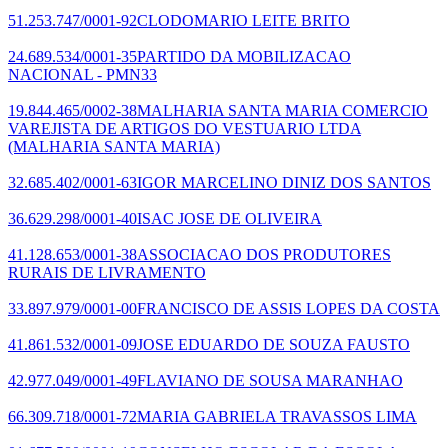
51.253.747/0001-92
CLODOMARIO LEITE BRITO
24.689.534/0001-35
PARTIDO DA MOBILIZACAO
NACIONAL - PMN33
19.844.465/0002-38
MALHARIA SANTA MARIA COMERCIO
VAREJISTA DE ARTIGOS DO VESTUARIO LTDA
(MALHARIA SANTA MARIA)
32.685.402/0001-63
IGOR MARCELINO DINIZ DOS SANTOS
36.629.298/0001-40
ISAC JOSE DE OLIVEIRA
41.128.653/0001-38
ASSOCIACAO DOS PRODUTORES
RURAIS DE LIVRAMENTO
33.897.979/0001-00
FRANCISCO DE ASSIS LOPES DA COSTA
41.861.532/0001-09
JOSE EDUARDO DE SOUZA FAUSTO
42.977.049/0001-49
FLAVIANO DE SOUSA MARANHAO
66.309.718/0001-72
MARIA GABRIELA TRAVASSOS LIMA