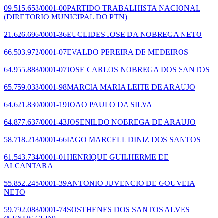
09.515.658/0001-00
PARTIDO TRABALHISTA NACIONAL
(DIRETORIO MUNICIPAL DO PTN)
21.626.696/0001-36
EUCLIDES JOSE DA NOBREGA NETO
66.503.972/0001-07
EVALDO PEREIRA DE MEDEIROS
64.955.888/0001-07
JOSE CARLOS NOBREGA DOS SANTOS
65.759.038/0001-98
MARCIA MARIA LEITE DE ARAUJO
64.621.830/0001-19
JOAO PAULO DA SILVA
64.877.637/0001-43
JOSENILDO NOBREGA DE ARAUJO
58.718.218/0001-66
IAGO MARCELL DINIZ DOS SANTOS
61.543.734/0001-01
HENRIQUE GUILHERME DE
ALCANTARA
55.852.245/0001-39
ANTONIO JUVENCIO DE GOUVEIA
NETO
59.792.088/0001-74
SOSTHENES DOS SANTOS ALVES