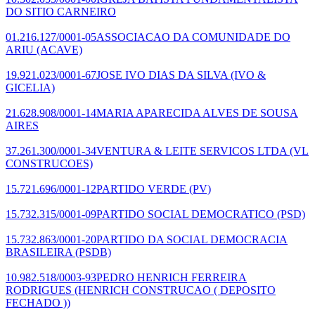
DO SITIO CARNEIRO
01.216.127/0001-05
ASSOCIACAO DA COMUNIDADE DO
ARIU
(ACAVE)
19.921.023/0001-67
JOSE IVO DIAS DA SILVA
(IVO &
GICELIA)
21.628.908/0001-14
MARIA APARECIDA ALVES DE SOUSA
AIRES
37.261.300/0001-34
VENTURA & LEITE SERVICOS LTDA
(VL
CONSTRUCOES)
15.721.696/0001-12
PARTIDO VERDE
(PV)
15.732.315/0001-09
PARTIDO SOCIAL DEMOCRATICO
(PSD)
15.732.863/0001-20
PARTIDO DA SOCIAL DEMOCRACIA
BRASILEIRA
(PSDB)
10.982.518/0003-93
PEDRO HENRICH FERREIRA
RODRIGUES
(HENRICH CONSTRUCAO ( DEPOSITO
FECHADO ))