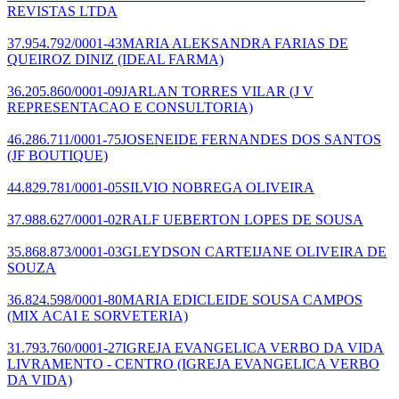
REVISTAS LTDA
37.954.792/0001-43
MARIA ALEKSANDRA FARIAS DE
QUEIROZ DINIZ
(IDEAL FARMA)
36.205.860/0001-09
JARLAN TORRES VILAR
(J V
REPRESENTACAO E CONSULTORIA)
46.286.711/0001-75
JOSENEIDE FERNANDES DOS SANTOS
(JF BOUTIQUE)
44.829.781/0001-05
SILVIO NOBREGA OLIVEIRA
37.988.627/0001-02
RALF UEBERTON LOPES DE SOUSA
35.868.873/0001-03
GLEYDSON CARTEIJANE OLIVEIRA DE
SOUZA
36.824.598/0001-80
MARIA EDICLEIDE SOUSA CAMPOS
(MIX ACAI E SORVETERIA)
31.793.760/0001-27
IGREJA EVANGELICA VERBO DA VIDA
LIVRAMENTO - CENTRO
(IGREJA EVANGELICA VERBO
DA VIDA)