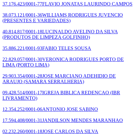
37.176.423/0001-77
FLAVIO JONATAS LAURINDO CAMPOS
38.073.121/0001-36
WILLIAMS RODRIGUES JUVENCIO
(PRESENTES E VARIEDADES)
40.814.817/0001-18
LUCINALDO AVELINO DA SILVA
(PRODUTOS DE LIMPEZA GOLFINHO)
35.886.221/0001-93
FABIO TELES SOUSA
22.829.057/0001-30
VERONICA RODRIGUES PORTO DE
LIMA
(PORTO LIMA)
29.903.354/0001-28
JOSE MARCIANO ADEHIDIO DE
ARAUJO
(SAMARA SERRALHERIA)
09.428.514/0001-17
IGREJA BIBLICA REDENCAO
(IBR
LIVRAMENTO)
12.354.252/0001-06
ANTONIO JOSE SABINO
17.594.408/0001-31
JANDILSON MENDES MARANHAO
02.232.260/0001-18
JOSE CARLOS DA SILVA