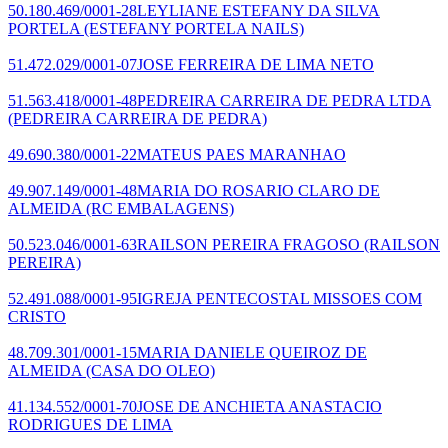
50.180.469/0001-28
LEYLIANE ESTEFANY DA SILVA
PORTELA
(ESTEFANY PORTELA NAILS)
51.472.029/0001-07
JOSE FERREIRA DE LIMA NETO
51.563.418/0001-48
PEDREIRA CARREIRA DE PEDRA LTDA
(PEDREIRA CARREIRA DE PEDRA)
49.690.380/0001-22
MATEUS PAES MARANHAO
49.907.149/0001-48
MARIA DO ROSARIO CLARO DE
ALMEIDA
(RC EMBALAGENS)
50.523.046/0001-63
RAILSON PEREIRA FRAGOSO
(RAILSON
PEREIRA)
52.491.088/0001-95
IGREJA PENTECOSTAL MISSOES COM
CRISTO
48.709.301/0001-15
MARIA DANIELE QUEIROZ DE
ALMEIDA
(CASA DO OLEO)
41.134.552/0001-70
JOSE DE ANCHIETA ANASTACIO
RODRIGUES DE LIMA