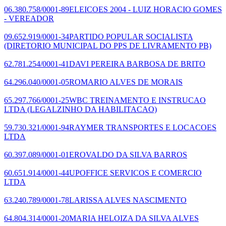
06.380.758/0001-89
ELEICOES 2004 - LUIZ HORACIO GOMES
- VEREADOR
09.652.919/0001-34
PARTIDO POPULAR SOCIALISTA
(DIRETORIO MUNICIPAL DO PPS DE LIVRAMENTO PB)
62.781.254/0001-41
DAVI PEREIRA BARBOSA DE BRITO
64.296.040/0001-05
ROMARIO ALVES DE MORAIS
65.297.766/0001-25
WBC TREINAMENTO E INSTRUCAO
LTDA
(LEGALZINHO DA HABILITACAO)
59.730.321/0001-94
RAYMER TRANSPORTES E LOCACOES
LTDA
60.397.089/0001-01
EROVALDO DA SILVA BARROS
60.651.914/0001-44
UPOFFICE SERVICOS E COMERCIO
LTDA
63.240.789/0001-78
LARISSA ALVES NASCIMENTO
64.804.314/0001-20
MARIA HELOIZA DA SILVA ALVES