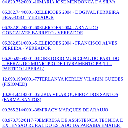
04.829.752/0001-10
MARIA JOSE MENDONCA DA SILVA
06.382.744/0001-02
ELEICOES 2004 - DOGIVAL FERREIRA
FRAGOSO - VEREADOR
06.382.822/0001-60
ELEICOES 2004 - ARNALDO
GONCALVES BARRETO - VEREADOR
06.382.831/0001-51
ELEICOES 2004 - FRANCISCO ALVES
PEREIRA - VEREADOR
06.205.995/0001-03
DIRETORIO MUNICIPAL DO PARTIDO
LIBERAL DO MUNICIPIO DE LIVRAMENTO PB
(PL -
PARTIDO LIBERAL)
12.098.198/0001-77
TERLANYA KERLLY VILARIM GUEDES
(FISIOMED)
10.201.441/0001-05
LIBIA VILAR QUEIROZ DOS SANTOS
(FARMA-SANTOS)
09.365.214/0001-36
MIRACY MARQUES DE ARAUJO
08.973.752/0117-70
EMPRESA DE ASSISTENCIA TECNICA E
EXTENSAO RURAL DO ESTADO DA PARAIBA EMATER-