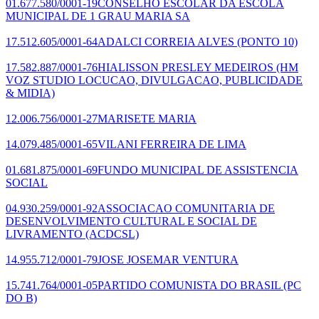
01.677.580/0001-19
CONSELHO ESCOLAR DA ESCOLA
MUNICIPAL DE 1 GRAU MARIA SA
17.512.605/0001-64
ADALCI CORREIA ALVES
(PONTO 10)
17.582.887/0001-76
HIALISSON PRESLEY MEDEIROS
(HM
VOZ STUDIO LOCUCAO, DIVULGACAO, PUBLICIDADE
& MIDIA)
12.006.756/0001-27
MARISETE MARIA
14.079.485/0001-65
VILANI FERREIRA DE LIMA
01.681.875/0001-69
FUNDO MUNICIPAL DE ASSISTENCIA
SOCIAL
04.930.259/0001-92
ASSOCIACAO COMUNITARIA DE
DESENVOLVIMENTO CULTURAL E SOCIAL DE
LIVRAMENTO
(ACDCSL)
14.955.712/0001-79
JOSE JOSEMAR VENTURA
15.741.764/0001-05
PARTIDO COMUNISTA DO BRASIL
(PC
DO B)