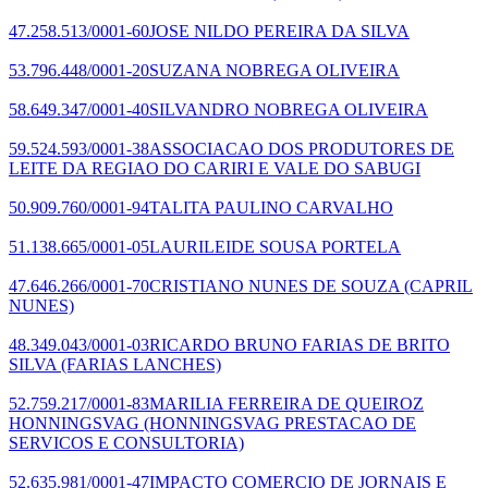
47.258.513/0001-60
JOSE NILDO PEREIRA DA SILVA
53.796.448/0001-20
SUZANA NOBREGA OLIVEIRA
58.649.347/0001-40
SILVANDRO NOBREGA OLIVEIRA
59.524.593/0001-38
ASSOCIACAO DOS PRODUTORES DE
LEITE DA REGIAO DO CARIRI E VALE DO SABUGI
50.909.760/0001-94
TALITA PAULINO CARVALHO
51.138.665/0001-05
LAURILEIDE SOUSA PORTELA
47.646.266/0001-70
CRISTIANO NUNES DE SOUZA
(CAPRIL
NUNES)
48.349.043/0001-03
RICARDO BRUNO FARIAS DE BRITO
SILVA
(FARIAS LANCHES)
52.759.217/0001-83
MARILIA FERREIRA DE QUEIROZ
HONNINGSVAG
(HONNINGSVAG PRESTACAO DE
SERVICOS E CONSULTORIA)
52.635.981/0001-47
IMPACTO COMERCIO DE JORNAIS E