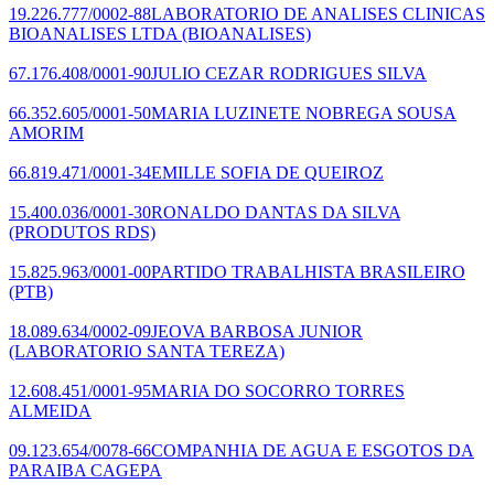
19.226.777/0002-88
LABORATORIO DE ANALISES CLINICAS
BIOANALISES LTDA
(BIOANALISES)
67.176.408/0001-90
JULIO CEZAR RODRIGUES SILVA
66.352.605/0001-50
MARIA LUZINETE NOBREGA SOUSA
AMORIM
66.819.471/0001-34
EMILLE SOFIA DE QUEIROZ
15.400.036/0001-30
RONALDO DANTAS DA SILVA
(PRODUTOS RDS)
15.825.963/0001-00
PARTIDO TRABALHISTA BRASILEIRO
(PTB)
18.089.634/0002-09
JEOVA BARBOSA JUNIOR
(LABORATORIO SANTA TEREZA)
12.608.451/0001-95
MARIA DO SOCORRO TORRES
ALMEIDA
09.123.654/0078-66
COMPANHIA DE AGUA E ESGOTOS DA
PARAIBA CAGEPA