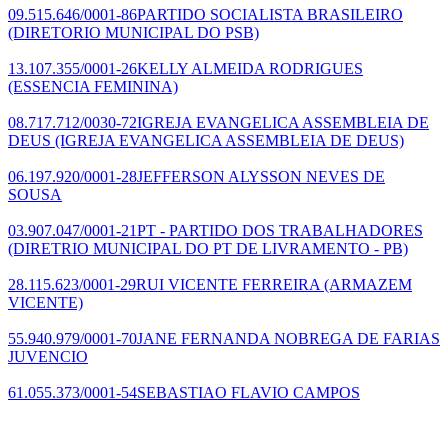
09.515.646/0001-86
PARTIDO SOCIALISTA BRASILEIRO
(DIRETORIO MUNICIPAL DO PSB)
13.107.355/0001-26
KELLY ALMEIDA RODRIGUES
(ESSENCIA FEMININA)
08.717.712/0030-72
IGREJA EVANGELICA ASSEMBLEIA DE
DEUS
(IGREJA EVANGELICA ASSEMBLEIA DE DEUS)
06.197.920/0001-28
JEFFERSON ALYSSON NEVES DE
SOUSA
03.907.047/0001-21
PT - PARTIDO DOS TRABALHADORES
(DIRETRIO MUNICIPAL DO PT DE LIVRAMENTO - PB)
28.115.623/0001-29
RUI VICENTE FERREIRA
(ARMAZEM
VICENTE)
55.940.979/0001-70
JANE FERNANDA NOBREGA DE FARIAS
JUVENCIO
61.055.373/0001-54
SEBASTIAO FLAVIO CAMPOS