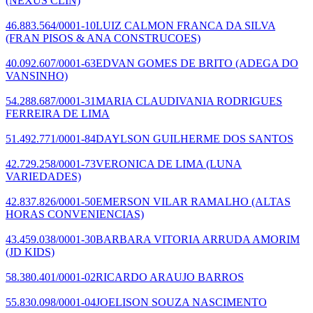
(NEXUS CLIN)
46.883.564/0001-10
LUIZ CALMON FRANCA DA SILVA
(FRAN PISOS & ANA CONSTRUCOES)
40.092.607/0001-63
EDVAN GOMES DE BRITO
(ADEGA DO
VANSINHO)
54.288.687/0001-31
MARIA CLAUDIVANIA RODRIGUES
FERREIRA DE LIMA
51.492.771/0001-84
DAYLSON GUILHERME DOS SANTOS
42.729.258/0001-73
VERONICA DE LIMA
(LUNA
VARIEDADES)
42.837.826/0001-50
EMERSON VILAR RAMALHO
(ALTAS
HORAS CONVENIENCIAS)
43.459.038/0001-30
BARBARA VITORIA ARRUDA AMORIM
(JD KIDS)
58.380.401/0001-02
RICARDO ARAUJO BARROS
55.830.098/0001-04
JOELISON SOUZA NASCIMENTO