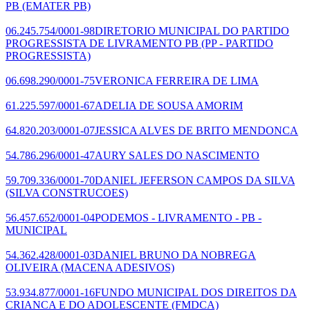
PB
(EMATER PB)
06.245.754/0001-98
DIRETORIO MUNICIPAL DO PARTIDO
PROGRESSISTA DE LIVRAMENTO PB
(PP - PARTIDO
PROGRESSISTA)
06.698.290/0001-75
VERONICA FERREIRA DE LIMA
61.225.597/0001-67
ADELIA DE SOUSA AMORIM
64.820.203/0001-07
JESSICA ALVES DE BRITO MENDONCA
54.786.296/0001-47
AURY SALES DO NASCIMENTO
59.709.336/0001-70
DANIEL JEFERSON CAMPOS DA SILVA
(SILVA CONSTRUCOES)
56.457.652/0001-04
PODEMOS - LIVRAMENTO - PB -
MUNICIPAL
54.362.428/0001-03
DANIEL BRUNO DA NOBREGA
OLIVEIRA
(MACENA ADESIVOS)
53.934.877/0001-16
FUNDO MUNICIPAL DOS DIREITOS DA
CRIANCA E DO ADOLESCENTE
(FMDCA)