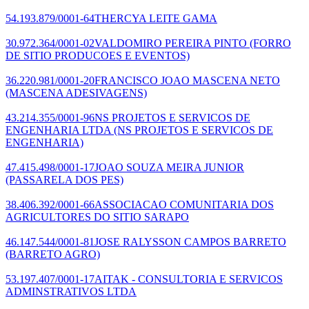
54.193.879/0001-64
THERCYA LEITE GAMA
30.972.364/0001-02
VALDOMIRO PEREIRA PINTO
(FORRO
DE SITIO PRODUCOES E EVENTOS)
36.220.981/0001-20
FRANCISCO JOAO MASCENA NETO
(MASCENA ADESIVAGENS)
43.214.355/0001-96
NS PROJETOS E SERVICOS DE
ENGENHARIA LTDA
(NS PROJETOS E SERVICOS DE
ENGENHARIA)
47.415.498/0001-17
JOAO SOUZA MEIRA JUNIOR
(PASSARELA DOS PES)
38.406.392/0001-66
ASSOCIACAO COMUNITARIA DOS
AGRICULTORES DO SITIO SARAPO
46.147.544/0001-81
JOSE RALYSSON CAMPOS BARRETO
(BARRETO AGRO)
53.197.407/0001-17
AITAK - CONSULTORIA E SERVICOS
ADMINSTRATIVOS LTDA