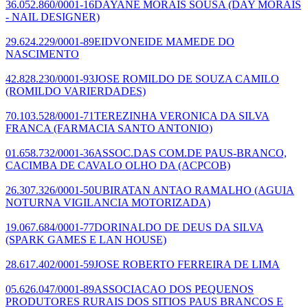
36.052.860/0001-16
DAYANE MORAIS SOUSA
(DAY MORAIS
- NAIL DESIGNER)
29.624.229/0001-89
EIDVONEIDE MAMEDE DO
NASCIMENTO
42.828.230/0001-93
JOSE ROMILDO DE SOUZA CAMILO
(ROMILDO VARIERDADES)
70.103.528/0001-71
TEREZINHA VERONICA DA SILVA
FRANCA
(FARMACIA SANTO ANTONIO)
01.658.732/0001-36
ASSOC.DAS COM.DE PAUS-BRANCO,
CACIMBA DE CAVALO OLHO DA
(ACPCOB)
26.307.326/0001-50
UBIRATAN ANTAO RAMALHO
(AGUIA
NOTURNA VIGILANCIA MOTORIZADA)
19.067.684/0001-77
DORINALDO DE DEUS DA SILVA
(SPARK GAMES E LAN HOUSE)
28.617.402/0001-59
JOSE ROBERTO FERREIRA DE LIMA
05.626.047/0001-89
ASSOCIACAO DOS PEQUENOS
PRODUTORES RURAIS DOS SITIOS PAUS BRANCOS E