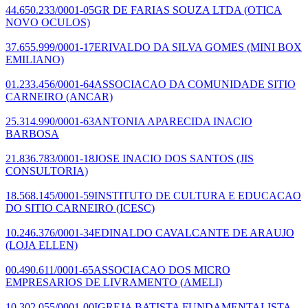
44.650.233/0001-05
GR DE FARIAS SOUZA LTDA
(OTICA
NOVO OCULOS)
37.655.999/0001-17
ERIVALDO DA SILVA GOMES
(MINI BOX
EMILIANO)
01.233.456/0001-64
ASSOCIACAO DA COMUNIDADE SITIO
CARNEIRO
(ANCAR)
25.314.990/0001-63
ANTONIA APARECIDA INACIO
BARBOSA
21.836.783/0001-18
JOSE INACIO DOS SANTOS
(JIS
CONSULTORIA)
18.568.145/0001-59
INSTITUTO DE CULTURA E EDUCACAO
DO SITIO CARNEIRO
(ICESC)
10.246.376/0001-34
EDINALDO CAVALCANTE DE ARAUJO
(LOJA ELLEN)
00.490.611/0001-65
ASSOCIACAO DOS MICRO
EMPRESARIOS DE LIVRAMENTO
(AMELI)
10.302.055/0001-00
IGREJA BATISTA FUNDAMENTALISTA