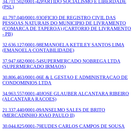
34.711.502/0001-42
PARTIDO SOCIALISMO E LIBERDADE
(PSL)
41.797.040/0001-93
OFICIO DE REGISTRO CIVIL DAS
PESSOAS NATURAIS DO MUNICIPIO DE LIVRAMENTO
(COMARCA DE TAPEROA)
(CARTORIO DE LIVRAMENTO
- PB)
32.636.127/0001-98
EMANOELA KETILEY SANTOS LIMA
(EMANOELA CONTABILIDADE)
37.947.682/0001-54
SUPERMERCADO NOBREGA LTDA
(SUPERMERCADO IRMAOS)
30.806.463/0001-06
E & L GESTAO E ADMINISTRACAO DE
CONDOMINIOS LTDA
34.963.557/0001-40
JOSE GLAUBER ALCANTARA RIBEIRO
(ALCANTARA RACOES)
21.337.440/0001-09
ANSELMO SALES DE BRITO
(MERCADINHO JOAO PAULO II)
30.044.825/0001-79
EUDES CARLOS CAMPOS DE SOUSA