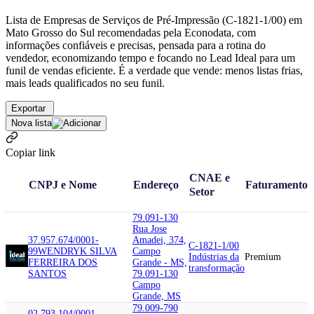
Lista de Empresas de Serviços de Pré-Impressão (C-1821-1/00) em
Mato Grosso do Sul recomendadas pela Econodata, com
informações confiáveis e precisas, pensada para a rotina do
vendedor, economizando tempo e focando no Lead Ideal para um
funil de vendas eficiente. É a verdade que vende: menos listas frias,
mais leads qualificados no seu funil.
Exportar
Nova lista
Copiar link
CNAE e
CNPJ e Nome
Endereço
Faturamento
Setor
79.091-130
Rua Jose
37.957.674/0001-
Amadei, 374,
C-1821-1/00
99
WENDRYK SILVA
Campo
Indústrias da
Premium
FERREIRA DOS
Grande - MS,
transformação
SANTOS
79.091-130
Campo
Grande, MS
79.009-790
02.793.104/0001-