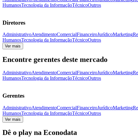
Humanos
Tecnologia da Informação
Técnico
Outros
Diretores
Administrativo
Atendimento
Comercial
Financeiro
Jurídico
Marketing
Re
Humanos
Tecnologia da Informação
Técnico
Outros
Ver mais
Encontre gerentes deste mercado
Administrativo
Atendimento
Comercial
Financeiro
Jurídico
Marketing
Re
Humanos
Tecnologia da Informação
Técnico
Outros
Gerentes
Administrativo
Atendimento
Comercial
Financeiro
Jurídico
Marketing
Re
Humanos
Tecnologia da Informação
Técnico
Outros
Ver mais
Dê o play na Econodata