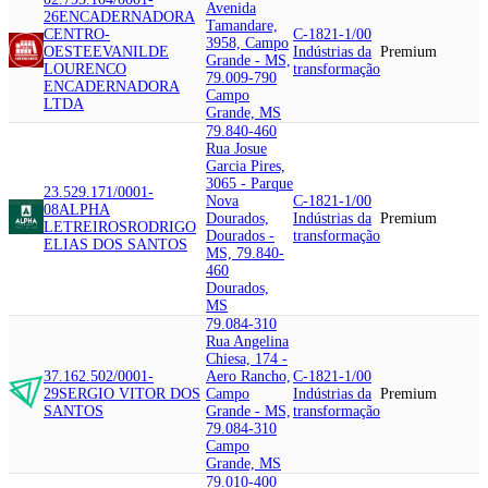
Avenida
26
ENCADERNADORA
Tamandare,
CENTRO-
C-1821-1/00
3958, Campo
OESTE
EVANILDE
Indústrias da
Premium
Grande - MS,
LOURENCO
transformação
79.009-790
ENCADERNADORA
Campo
LTDA
Grande, MS
79.840-460
Rua Josue
Garcia Pires,
3065 - Parque
23.529.171/0001-
Nova
C-1821-1/00
08
ALPHA
Dourados,
Indústrias da
Premium
LETREIROS
RODRIGO
Dourados -
transformação
ELIAS DOS SANTOS
MS, 79.840-
460
Dourados,
MS
79.084-310
Rua Angelina
Chiesa, 174 -
37.162.502/0001-
Aero Rancho,
C-1821-1/00
29
SERGIO VITOR DOS
Campo
Indústrias da
Premium
SANTOS
Grande - MS,
transformação
79.084-310
Campo
Grande, MS
79.010-400