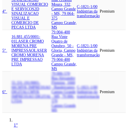
VISUAL COMERCIO
Moura, 332,
C-1821-1/00
E SERVICOS
2D
Campo Grande
4°
Indústrias da
Premium
SINALIZACAO
- MS, 79.064-
transformação
VISUAL E
375
COMERCIO DE
Campo Grande,
PECAS LTDA
MS
79.004-400
16.881.455/0001-
Rua Vinte
01
LASER CROMO
Quatro de
MORENA PRE
Outubro, 50 -
C-1821-1/00
5°
IMPRESSAO
LASER
Gloria, Campo
Indústrias da
Premium
CROMO MORENA
Grande - MS,
transformação
PRE IMPRESSAO
79.004-400
LTDA
Campo Grande,
MS
79.006-570
Rua Alexandre
55.331.191/0001-
Fleming, 1660
66
CMYK IMPRESSAO
- Bandeirantes,
C-1821-1/00
6°
DIGITAL
CMYK
Campo Grande
Indústrias da
Premium
IMPRESSAO DIGITAL
- MS, 79.006-
transformação
LTDA
570
Campo Grande,
MS
1°