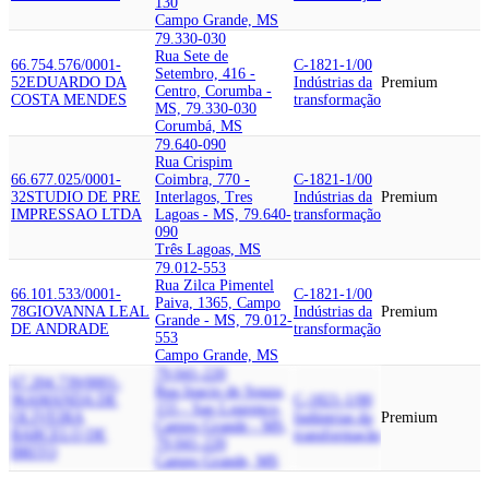
130
Campo Grande, MS
79.330-030
Rua Sete de
66.754.576/0001-
C-1821-1/00
Setembro, 416 -
52
EDUARDO DA
Indústrias da
Premium
Centro, Corumba -
COSTA MENDES
transformação
MS, 79.330-030
Corumbá, MS
79.640-090
Rua Crispim
66.677.025/0001-
Coimbra, 770 -
C-1821-1/00
32
STUDIO DE PRE
Interlagos, Tres
Indústrias da
Premium
IMPRESSAO LTDA
Lagoas - MS, 79.640-
transformação
090
Três Lagoas, MS
79.012-553
Rua Zilca Pimentel
66.101.533/0001-
C-1821-1/00
Paiva, 1365, Campo
78
GIOVANNA LEAL
Indústrias da
Premium
Grande - MS, 79.012-
DE ANDRADE
transformação
553
Campo Grande, MS
79.041-220
67.204.739/0001-
Rua Inacio de Souza,
96
AMANDA DE
C-1821-1/00
155 - Sao Lourenco,
OLIVEIRA
Indústrias da
Premium
Campo Grande - MS,
BARCELO DE
transformação
79.041-220
BRITO
Campo Grande, MS