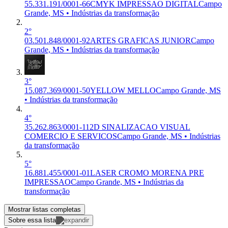
55.331.191/0001-66
CMYK IMPRESSAO DIGITAL
Campo
Grande, MS • Indústrias da transformação
2°
03.501.848/0001-92
ARTES GRAFICAS JUNIOR
Campo
Grande, MS • Indústrias da transformação
3°
15.087.369/0001-50
YELLOW MELLO
Campo Grande, MS
• Indústrias da transformação
4°
35.262.863/0001-11
2D SINALIZACAO VISUAL
COMERCIO E SERVICOS
Campo Grande, MS • Indústrias
da transformação
5°
16.881.455/0001-01
LASER CROMO MORENA PRE
IMPRESSAO
Campo Grande, MS • Indústrias da
transformação
Mostrar listas completas
Sobre essa lista