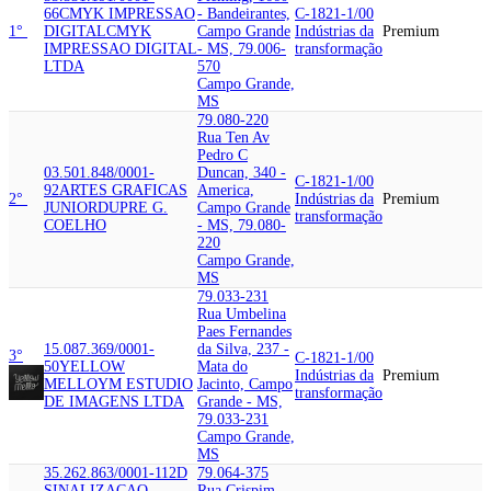
66
CMYK IMPRESSAO
- Bandeirantes,
C-1821-1/00
1°
DIGITAL
CMYK
Campo Grande
Indústrias da
Premium
IMPRESSAO DIGITAL
- MS, 79.006-
transformação
LTDA
570
Campo Grande,
MS
79.080-220
Rua Ten Av
Pedro C
03.501.848/0001-
Duncan, 340 -
C-1821-1/00
92
ARTES GRAFICAS
America,
2°
Indústrias da
Premium
JUNIOR
DUPRE G.
Campo Grande
transformação
COELHO
- MS, 79.080-
220
Campo Grande,
MS
79.033-231
Rua Umbelina
Paes Fernandes
15.087.369/0001-
da Silva, 237 -
3°
C-1821-1/00
50
YELLOW
Mata do
Indústrias da
Premium
MELLO
YM ESTUDIO
Jacinto, Campo
transformação
DE IMAGENS LTDA
Grande - MS,
79.033-231
Campo Grande,
MS
35.262.863/0001-11
2D
79.064-375
SINALIZACAO
Rua Crispim