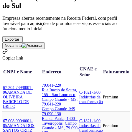
do Sul
Empresas abertas recentemente na Receita Federal, com perfil
favorável para aquisições de produtos e serviços essenciais ao
funcionamento inicial.
Exportar
Nova lista
Copiar link
CNAE e
CNPJ e Nome
Endereço
Faturamento
Setor
79.041-220
67.204.739/0001-
Rua Inacio de Souza,
96
AMANDA DE
C-1821-1/00
155 - Sao Lourenco,
OLIVEIRA
Indústrias da
Premium
Campo Grande - MS,
BARCELO DE
transformação
79.041-220
BRITO
Campo Grande, MS
79.090-130
Rua da Patria, 1300 -
67.008.990/0001-
C-1821-1/00
Taveiropolis, Campo
85
AMANDA DOS
Indústrias da
Premium
Grande - MS, 79.090-
SANTOS ORTIZ
transformação