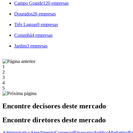
Campo Grande
120 empresas
Dourados
26 empresas
Três Lagoas
9 empresas
Corumbá
4 empresas
Jardim
3 empresas
1
2
3
4
5
Encontre decisores deste mercado
Encontre diretores deste mercado
Administrativo
Atendimento
Comercial
Financeiro
Jurídico
Marketing
Re