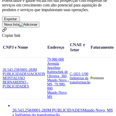
Potencialize e ganhe escala em sua prospecção com empresas de
serviços em crescimento com alto potencial para aquisição de
produtos e serviços que impulsionam suas operações.
Exportar
Nova lista
Copiar link
CNAE e
CNPJ e Nome
Endereço
Faturamento
Setor
79.980-000
Avenida
Juscelino
26.543.258/0001-28
JM
Kubitschek de
PUBLICIDADES
JACKSON
C-1821-1/00
Oliveira, 360,
MONTALVAO
Indústrias da
Premium
Mundo Novo -
BERNARDINO -
transformação
MS, 79.980-
PUBLICIDADES
000
Mundo Novo,
MS
26.543.258/0001-28
JM PUBLICIDADES
Mundo Novo, MS
• Indústrias da transformação