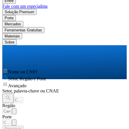
Entre
Fale com um especialista
Solução Premium
Porte
Mercados
Ferramentas Gratuitas
Materiais
Sobre
Nome ou CNPJ
Setor, Região e Porte
Avançado
Setor, palavra-chave ou CNAE
Região
Porte
Pesquisar