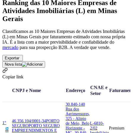
Ranking das 10 Maiores Empresas de
Atividades Imobiliárias (L) em Minas
Gerais
Classificamos as 10 Maiores Empresas de Atividades Imobiliárias
(L) em Minas Gerais por faturamento estimado com nossa própria
IA. É a lista com a maior previsibilidade e confiabilidade
do
mercado
para sua prospecção B2B. A verdade que vende.
Exportar
Nova lista
Copiar link
CNAE e
CNPJ e Nome
Endereço
Faturamen
Setor
30.840-140
Rua dos
Agrimensores,
325 - Alipio
46.356.104/0001-34
PORTO
1°
de Melo, Belo
L-6810-
SEGURO
PORTO SEGURO
Horizonte -
2/02
Premium
EMPREENDIMENTOS E
MG, 30.840-
Imobiliário