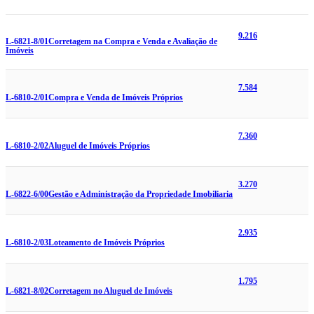
9.216
L-6821-8/01
Corretagem na Compra e Venda e Avaliação de
Imóveis
7.584
L-6810-2/01
Compra e Venda de Imóveis Próprios
7.360
L-6810-2/02
Aluguel de Imóveis Próprios
3.270
L-6822-6/00
Gestão e Administração da Propriedade Imobiliaria
2.935
L-6810-2/03
Loteamento de Imóveis Próprios
1.795
L-6821-8/02
Corretagem no Aluguel de Imóveis