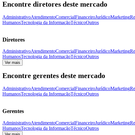
Encontre diretores deste mercado
Administrativo
Atendimento
Comercial
Financeiro
Jurídico
Marketing
Re
Humanos
Tecnologia da Informação
Técnico
Outros
Diretores
Administrativo
Atendimento
Comercial
Financeiro
Jurídico
Marketing
Re
Humanos
Tecnologia da Informação
Técnico
Outros
Ver mais
Encontre gerentes deste mercado
Administrativo
Atendimento
Comercial
Financeiro
Jurídico
Marketing
Re
Humanos
Tecnologia da Informação
Técnico
Outros
Gerentes
Administrativo
Atendimento
Comercial
Financeiro
Jurídico
Marketing
Re
Humanos
Tecnologia da Informação
Técnico
Outros
Ver mais