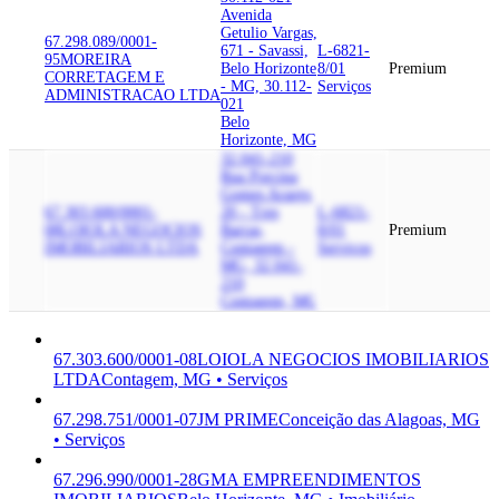
Avenida
Getulio Vargas,
67.298.089/0001-
671 - Savassi,
L-6821-
95
MOREIRA
Belo Horizonte
8/01
Premium
CORRETAGEM E
- MG, 30.112-
Serviços
ADMINISTRACAO LTDA
021
Belo
Horizonte, MG
32.041-210
Rua Porcina
Gomes Araujo,
67.303.600/0001-
20 - Tres
L-6821-
08
LOIOLA NEGOCIOS
Barras,
8/01
Premium
IMOBILIARIOS LTDA
Contagem -
Serviços
MG, 32.041-
210
Contagem, MG
67.303.600/0001-08
LOIOLA NEGOCIOS IMOBILIARIOS
LTDA
Contagem, MG • Serviços
67.298.751/0001-07
JM PRIME
Conceição das Alagoas, MG
• Serviços
67.296.990/0001-28
GMA EMPREENDIMENTOS