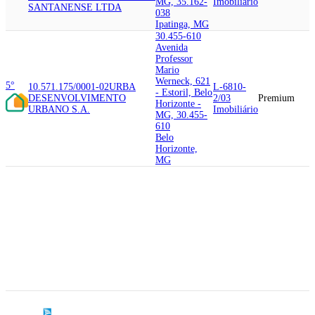
MG, 35.162-
Imobiliário
SANTANENSE LTDA
038
Ipatinga, MG
30.455-610
Avenida
Professor
Mario
Werneck, 621
5°
10.571.175/0001-02
URBA
L-6810-
- Estoril, Belo
DESENVOLVIMENTO
2/03
Premium
Horizonte -
URBANO S.A.
Imobiliário
MG, 30.455-
610
Belo
Horizonte,
MG
30.840-140
Rua dos
Agrimensores,
325 - Alipio
46.356.104/0001-34
PORTO
6°
de Melo, Belo
L-6810-
SEGURO
PORTO SEGURO
Horizonte -
2/02
Premium
EMPREENDIMENTOS E
MG, 30.840-
Imobiliário
PARTICIPACOES LTDA
140
Belo
Horizonte,
MG