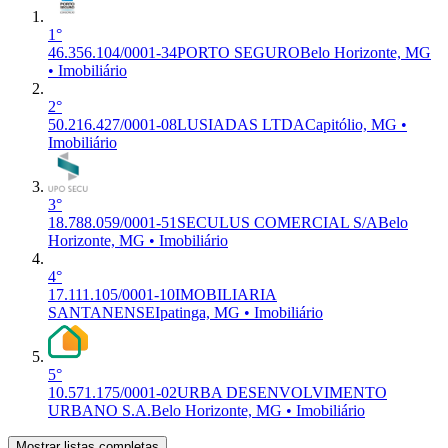
1°
46.356.104/0001-34
PORTO SEGURO
Belo Horizonte, MG
• Imobiliário
2°
50.216.427/0001-08
LUSIADAS LTDA
Capitólio, MG •
Imobiliário
3°
18.788.059/0001-51
SECULUS COMERCIAL S/A
Belo
Horizonte, MG • Imobiliário
4°
17.111.105/0001-10
IMOBILIARIA
SANTANENSE
Ipatinga, MG • Imobiliário
5°
10.571.175/0001-02
URBA DESENVOLVIMENTO
URBANO S.A.
Belo Horizonte, MG • Imobiliário
Mostrar listas completas