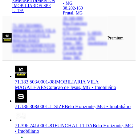
EMPREENDIMENTOS
- MG,
IMOBILIARIOS SPE
38.202-160
LTDA
Frutal, MG
39.340-000
Rua Francisco
71.183.503/0001-
a Ferreira,
98
IMOBILIARIA VILA
874 - Centro,
L-6810-
MAGALHAES
VILA
Coracao de
2/02
Premium
MAGALHAES
Jesus - MG,
Imobiliário
EMPREENDIMENTOS
39.340-000
IMOBILIARIOS LTDA
Coração de
Jesus, MG
71.183.503/0001-98
IMOBILIARIA VILA
MAGALHAES
Coração de Jesus, MG • Imobiliário
71.186.308/0001-11
SIZE
Belo Horizonte, MG • Imobiliário
71.396.741/0001-81
FUNCHAL LTDA
Belo Horizonte, MG
• Imobiliário