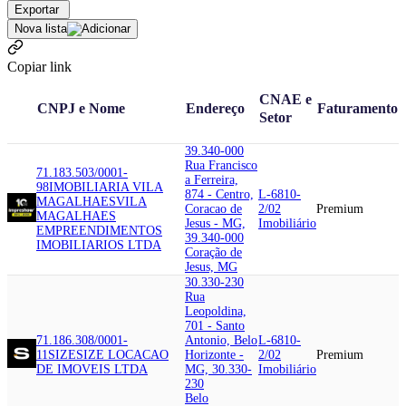
Exportar
Nova lista
Copiar link
CNAE e
CNPJ e Nome
Endereço
Faturamento
Setor
39.340-000
Rua Francisco
71.183.503/0001-
a Ferreira,
98
IMOBILIARIA VILA
874 - Centro,
L-6810-
MAGALHAES
VILA
Coracao de
2/02
Premium
MAGALHAES
Jesus - MG,
Imobiliário
EMPREENDIMENTOS
39.340-000
IMOBILIARIOS LTDA
Coração de
Jesus, MG
30.330-230
Rua
Leopoldina,
701 - Santo
71.186.308/0001-
Antonio, Belo
L-6810-
11
SIZE
SIZE LOCACAO
Horizonte -
2/02
Premium
DE IMOVEIS LTDA
MG, 30.330-
Imobiliário
230
Belo