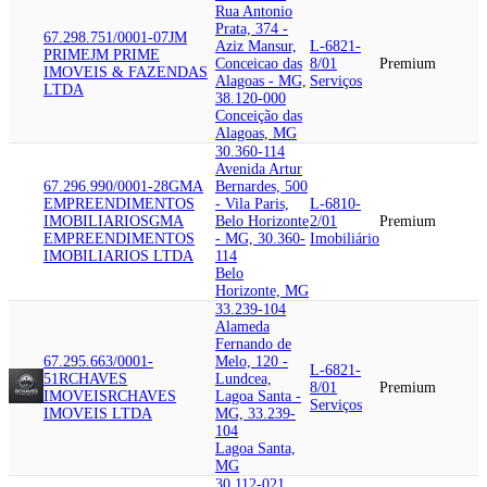
Rua Antonio
Prata, 374 -
67.298.751/0001-07
JM
Aziz Mansur,
L-6821-
PRIME
JM PRIME
Conceicao das
8/01
Premium
IMOVEIS & FAZENDAS
Alagoas - MG,
Serviços
LTDA
38.120-000
Conceição das
Alagoas, MG
30.360-114
Avenida Artur
67.296.990/0001-28
GMA
Bernardes, 500
EMPREENDIMENTOS
- Vila Paris,
L-6810-
IMOBILIARIOS
GMA
Belo Horizonte
2/01
Premium
EMPREENDIMENTOS
- MG, 30.360-
Imobiliário
IMOBILIARIOS LTDA
114
Belo
Horizonte, MG
33.239-104
Alameda
Fernando de
67.295.663/0001-
Melo, 120 -
L-6821-
51
RCHAVES
Lundcea,
8/01
Premium
IMOVEIS
RCHAVES
Lagoa Santa -
Serviços
IMOVEIS LTDA
MG, 33.239-
104
Lagoa Santa,
MG
30.112-021