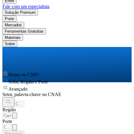
Entre
Fale com um especialista
Solução Premium
Porte
Mercados
Ferramentas Gratuitas
Materiais
Sobre
Nome ou CNPJ
Setor, Região e Porte
Avançado
Setor, palavra-chave ou CNAE
Região
Porte
Pesquisar