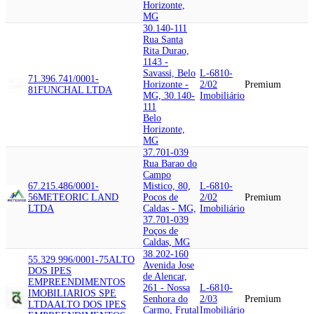
Horizonte,
MG
30.140-111
Rua Santa
Rita Durao,
1143 -
Savassi, Belo
L-6810-
71.396.741/0001-
Horizonte -
2/02
Premium
81
FUNCHAL LTDA
MG, 30.140-
Imobiliário
111
Belo
Horizonte,
MG
37.701-039
Rua Barao do
Campo
67.215.486/0001-
Mistico, 80,
L-6810-
56
METEORIC LAND
Pocos de
2/02
Premium
LTDA
Caldas - MG,
Imobiliário
37.701-039
Poços de
Caldas, MG
38.202-160
55.329.996/0001-75
ALTO
Avenida Jose
DOS IPES
de Alencar,
EMPREENDIMENTOS
261 - Nossa
L-6810-
IMOBILIARIOS SPE
Senhora do
2/03
Premium
LTDA
ALTO DOS IPES
Carmo, Frutal
Imobiliário