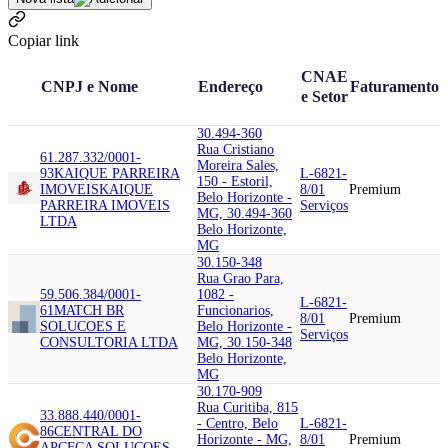
Copiar link
CNAE
CNPJ e Nome
Endereço
Faturamento
e Setor
30.494-360
Rua Cristiano
61.287.332/0001-
Moreira Sales,
93
KAIQUE PARREIRA
L-6821-
150 - Estoril,
IMOVEIS
KAIQUE
8/01
Premium
Belo Horizonte -
PARREIRA IMOVEIS
Serviços
MG, 30.494-360
LTDA
Belo Horizonte,
MG
30.150-348
Rua Grao Para,
59.506.384/0001-
1082 -
L-6821-
61
MATCH BR
Funcionarios,
8/01
Premium
SOLUCOES E
Belo Horizonte -
Serviços
CONSULTORIA LTDA
MG, 30.150-348
Belo Horizonte,
MG
30.170-909
Rua Curitiba, 815
33.888.440/0001-
- Centro, Belo
L-6821-
86
CENTRAL DO
Horizonte - MG,
8/01
Premium
AP
CFCA SOLUCOES