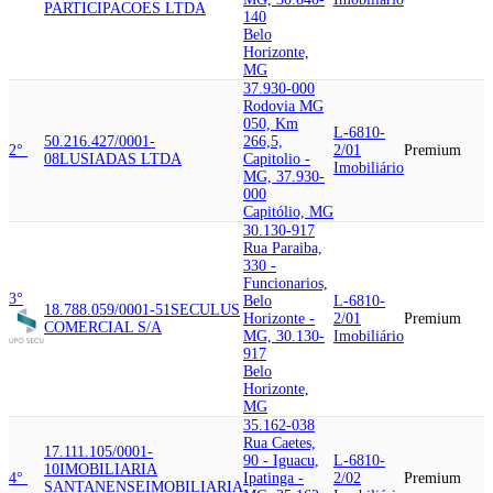
PARTICIPACOES LTDA
140
Belo
Horizonte,
MG
37.930-000
Rodovia MG
050, Km
L-6810-
50.216.427/0001-
266,5,
2°
2/01
Premium
08
LUSIADAS LTDA
Capitolio -
Imobiliário
MG, 37.930-
000
Capitólio, MG
30.130-917
Rua Paraiba,
330 -
Funcionarios,
3°
Belo
L-6810-
18.788.059/0001-51
SECULUS
Horizonte -
2/01
Premium
COMERCIAL S/A
MG, 30.130-
Imobiliário
917
Belo
Horizonte,
MG
35.162-038
Rua Caetes,
17.111.105/0001-
90 - Iguacu,
L-6810-
10
IMOBILIARIA
4°
Ipatinga -
2/02
Premium
SANTANENSE
IMOBILIARIA