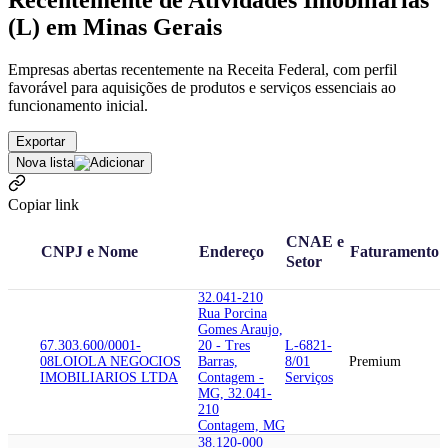
Recentemente de Atividades Imobiliárias
(L) em Minas Gerais
Empresas abertas recentemente na Receita Federal, com perfil
favorável para aquisições de produtos e serviços essenciais ao
funcionamento inicial.
Exportar
Nova lista
Copiar link
CNAE e
CNPJ e Nome
Endereço
Faturamento
Setor
32.041-210
Rua Porcina
Gomes Araujo,
67.303.600/0001-
20 - Tres
L-6821-
08
LOIOLA NEGOCIOS
Barras,
8/01
Premium
IMOBILIARIOS LTDA
Contagem -
Serviços
MG, 32.041-
210
Contagem, MG
38.120-000