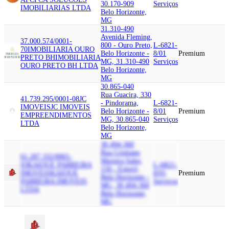
30.170-909
Serviços
IMOBILIARIAS LTDA
Belo Horizonte,
MG
31.310-490
Avenida Fleming,
37.000.574/0001-
800 - Ouro Preto,
L-6821-
70
IMOBILIARIA OURO
Belo Horizonte -
8/01
Premium
PRETO BH
IMOBILIARIA
MG, 31.310-490
Serviços
OURO PRETO BH LTDA
Belo Horizonte,
MG
30.865-040
Rua Guacira, 330
41.739.295/0001-08
JC
- Pindorama,
L-6821-
IMOVEIS
JC IMOVEIS
Belo Horizonte -
8/01
Premium
EMPREENDIMENTOS
MG, 30.865-040
Serviços
LTDA
Belo Horizonte,
MG
30.494-360
Rua Cristiano
61.287.332/0001-
Moreira Sales,
93
KAIQUE PARREIRA
L-6821-
150 - Estoril,
IMOVEIS
KAIQUE
8/01
Premium
Belo Horizonte -
PARREIRA IMOVEIS
Serviços
MG, 30.494-360
LTDA
Belo Horizonte,
MG