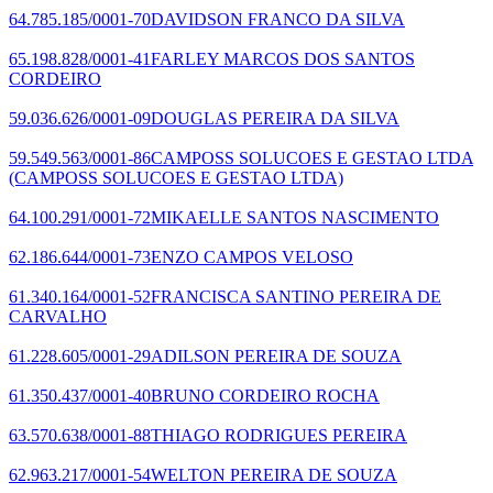
64.785.185/0001-70
DAVIDSON FRANCO DA SILVA
65.198.828/0001-41
FARLEY MARCOS DOS SANTOS
CORDEIRO
59.036.626/0001-09
DOUGLAS PEREIRA DA SILVA
59.549.563/0001-86
CAMPOSS SOLUCOES E GESTAO LTDA
(CAMPOSS SOLUCOES E GESTAO LTDA)
64.100.291/0001-72
MIKAELLE SANTOS NASCIMENTO
62.186.644/0001-73
ENZO CAMPOS VELOSO
61.340.164/0001-52
FRANCISCA SANTINO PEREIRA DE
CARVALHO
61.228.605/0001-29
ADILSON PEREIRA DE SOUZA
61.350.437/0001-40
BRUNO CORDEIRO ROCHA
63.570.638/0001-88
THIAGO RODRIGUES PEREIRA
62.963.217/0001-54
WELTON PEREIRA DE SOUZA