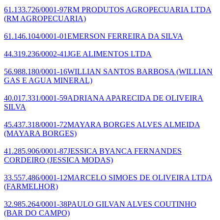
61.133.726/0001-97
RM PRODUTOS AGROPECUARIA LTDA
(RM AGROPECUARIA)
61.146.104/0001-01
EMERSON FERREIRA DA SILVA
44.319.236/0002-41
JGE ALIMENTOS LTDA
56.988.180/0001-16
WILLIAN SANTOS BARBOSA
(WILLIAN
GAS E AGUA MINERAL)
40.017.331/0001-59
ADRIANA APARECIDA DE OLIVEIRA
SILVA
45.437.318/0001-72
MAYARA BORGES ALVES ALMEIDA
(MAYARA BORGES)
41.285.906/0001-87
JESSICA BYANCA FERNANDES
CORDEIRO
(JESSICA MODAS)
33.557.486/0001-12
MARCELO SIMOES DE OLIVEIRA LTDA
(FARMELHOR)
32.985.264/0001-38
PAULO GILVAN ALVES COUTINHO
(BAR DO CAMPO)