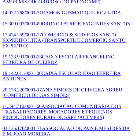
AMOR MISERICORDIOSO DO PAI
(ACAMP)
14.972.768/0001-31
RAMON GUSMAO QUEIROZ LTDA
15.309.003/0001-89
BRUNO PATRICK FAGUNDES SANTOS
17.474.259/0001-77
COMERCIO & SERVICOS SANTO
EXPEDITO LTDA
(TRANSPORTE E COMERCIO SANTO
EXPEDITO)
19.123.991/0001-28
CAIXA ESCOLAR FRANCELINO
FERREIRA DE QUEIROZ
19.142.611/0001-00
CAIXA ESCOLAR JOAO FERREIRA
ANTUNES
20.178.220/0001-17
ANA SIMOES DE OLIVEIRA ABREU
(COMERCIO DE GAS SIMOES)
11.394.710/0001-60
ASSOCIACAO COMUNITARIA DOS
TRABALHADORES, MORADORES E PEQUENOS
PRODUTORES RURAIS DE SAPE
(ACTMPRS)
03.135.170/0001-71
ASSOCIACAO DE PAIS E MESTRES DA
E.M. JOAO MOREIRA