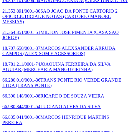
19.857.101/0004-54
AGROPECUARIA AQUILES DINIZ LTDA
21.353.891/0001-30
SAO JOAO DA PONTE CARTORIO 2
OFICIO JUDICIAL E NOTAS
(CARTORIO MANOEL
MESSIAS)
21.364.351/0001-51
MILTON JOSE PIMENTA
(CASA SAO
JORGE)
18.707.650/0001-37
MARCOS ALEXSANDER ARRUDA
CAMPOS
(ALEX SOM E ACESSORIOS)
18.781.211/0001-74
JOAQUINA FERREIRA DA SILVA
AGUIAR
(MERCEARIA MANGUEIRINHA)
66.280.010/0001-36
TRANS PONTE RIO VERDE GRANDE
LTDA
(TRANS PONTE)
66.390.148/0001-98
RICARDO DE SOUZA VIEIRA
66.980.844/0001-54
LUCIANO ALVES DA SILVA
66.835.041/0001-06
MARCOS HENRIQUE MARTINS
PEREIRA