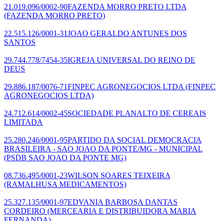
21.019.096/0002-90
FAZENDA MORRO PRETO LTDA
(FAZENDA MORRO PRETO)
22.515.126/0001-31
JOAO GERALDO ANTUNES DOS
SANTOS
29.744.778/7454-35
IGREJA UNIVERSAL DO REINO DE
DEUS
29.886.187/0076-71
FINPEC AGRONEGOCIOS LTDA
(FINPEC
AGRONEGOCIOS LTDA)
24.712.614/0002-45
SOCIEDADE PLANALTO DE CEREAIS
LIMITADA
25.280.246/0001-95
PARTIDO DA SOCIAL DEMOCRACIA
BRASILEIRA - SAO JOAO DA PONTE/MG - MUNICIPAL
(PSDB SAO JOAO DA PONTE MG)
08.736.495/0001-23
WILSON SOARES TEIXEIRA
(RAMALHUSA MEDICAMENTOS)
25.327.135/0001-97
EDVANIA BARBOSA DANTAS
CORDEIRO
(MERCEARIA E DISTRIBUIDORA MARIA
FERNANDA)