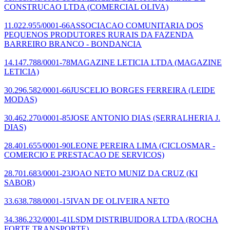
CONSTRUCAO LTDA
(COMERCIAL OLIVA)
11.022.955/0001-66
ASSOCIACAO COMUNITARIA DOS
PEQUENOS PRODUTORES RURAIS DA FAZENDA
BARREIRO BRANCO - BONDANCIA
14.147.788/0001-78
MAGAZINE LETICIA LTDA
(MAGAZINE
LETICIA)
30.296.582/0001-66
JUSCELIO BORGES FERREIRA
(LEIDE
MODAS)
30.462.270/0001-85
JOSE ANTONIO DIAS
(SERRALHERIA J.
DIAS)
28.401.655/0001-90
LEONE PEREIRA LIMA
(CICLOSMAR -
COMERCIO E PRESTACAO DE SERVICOS)
28.701.683/0001-23
JOAO NETO MUNIZ DA CRUZ
(KI
SABOR)
33.638.788/0001-15
IVAN DE OLIVEIRA NETO
34.386.232/0001-41
LSDM DISTRIBUIDORA LTDA
(ROCHA
FORTE TRANSPORTE)