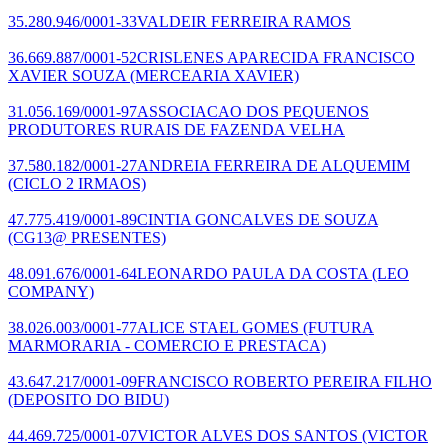
35.280.946/0001-33
VALDEIR FERREIRA RAMOS
36.669.887/0001-52
CRISLENES APARECIDA FRANCISCO
XAVIER SOUZA
(MERCEARIA XAVIER)
31.056.169/0001-97
ASSOCIACAO DOS PEQUENOS
PRODUTORES RURAIS DE FAZENDA VELHA
37.580.182/0001-27
ANDREIA FERREIRA DE ALQUEMIM
(CICLO 2 IRMAOS)
47.775.419/0001-89
CINTIA GONCALVES DE SOUZA
(CG13@ PRESENTES)
48.091.676/0001-64
LEONARDO PAULA DA COSTA
(LEO
COMPANY)
38.026.003/0001-77
ALICE STAEL GOMES
(FUTURA
MARMORARIA - COMERCIO E PRESTACA)
43.647.217/0001-09
FRANCISCO ROBERTO PEREIRA FILHO
(DEPOSITO DO BIDU)
44.469.725/0001-07
VICTOR ALVES DOS SANTOS
(VICTOR