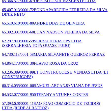
65.366.577/0001-67
DEPOSITO SOL NASCENTE LTDA
65.407.913/0001-72
EONE APARECIDA FERREIRA DA SILVA
DINIZ NETO
65.510.610/0001-80
ANDRE DIAS DE OLIVEIRA
65.392.331/0001-60
LUAN NADSON PEREIRA DA SILVA
62.297.843/0001-59
SERRALHERIA GPS LTDA
(SERRALHERIA TOPA QUASE TUDO)
64.730.118/0001-58
MARIA SILVANETE QUEIROZ FERRAZ
64.864.173/0001-30
FLAVIO ROSA DA CRUZ
63.236.389/0001-99
LT CONSTRUCOES E VENDAS LTDA
(LT
CONSTRUCOES)
60.314.055/0001-06
SAMUEL ARCANJO VIANA DE JESUS
64.532.077/0001-95
STEFANY ANTUNES CORTES
57.393.628/0001-11
SAO JOAO COMERCIO DE TECIDOS
LTDA
(REDE ALBATROZ)