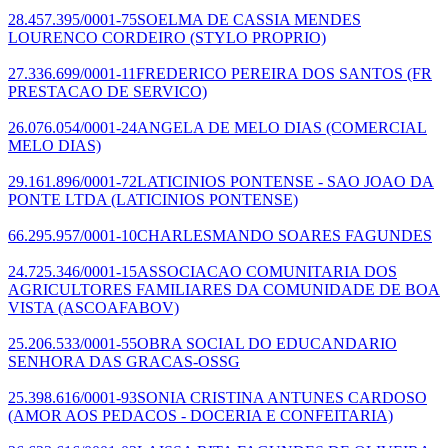
28.457.395/0001-75
SOELMA DE CASSIA MENDES
LOURENCO CORDEIRO
(STYLO PROPRIO)
27.336.699/0001-11
FREDERICO PEREIRA DOS SANTOS
(FR
PRESTACAO DE SERVICO)
26.076.054/0001-24
ANGELA DE MELO DIAS
(COMERCIAL
MELO DIAS)
29.161.896/0001-72
LATICINIOS PONTENSE - SAO JOAO DA
PONTE LTDA
(LATICINIOS PONTENSE)
66.295.957/0001-10
CHARLESMANDO SOARES FAGUNDES
24.725.346/0001-15
ASSOCIACAO COMUNITARIA DOS
AGRICULTORES FAMILIARES DA COMUNIDADE DE BOA
VISTA
(ASCOAFABOV)
25.206.533/0001-55
OBRA SOCIAL DO EDUCANDARIO
SENHORA DAS GRACAS-OSSG
25.398.616/0001-93
SONIA CRISTINA ANTUNES CARDOSO
(AMOR AOS PEDACOS - DOCERIA E CONFEITARIA)