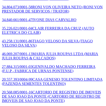
34.804.073/0001-58
RONI VON OLIVEIRA NETO
(RONI VON
PRESTADOR DE SERVICOS / TRATOR)
34.840.661/0001-47
IVONE DIAS CARVALHO
35.226.021/0001-04
CLAIR FERREIRA DA CRUZ
(AUTO
ELETRICA DO CLAIR)
43.258.131/0001-86
TIAGO VELOSO DA SILVA
(TIAGO
VELOSO DA SILVA)
46.069.207/0001-13
MARIA JULIA ROUPAS LTDA
(MARIA
JULIA ROUPAS & CALCADOS)
27.884.315/0001-03
GENIVALDO MACHADO FERREIRA
(F.U.P - FABRICA DE URNAS PONTENSE)
20.557.393/0004-99
CASA GENESIO TOLENTINO LIMITADA
(FAZENDA SEMENTES TOLENTINO)
20.568.085/0001-16
CARTORIO DE REGISTRO DE IMOVEIS
DE SAO JOAO DA PONTE
(CARTORIO DE REGISTRO DE
IMOVEIS DE SAO JOAO DA PONTE)