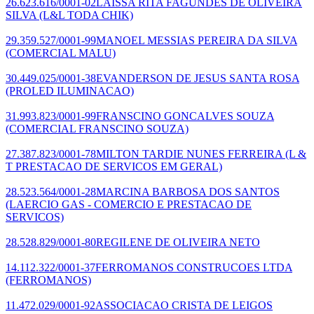
26.623.616/0001-02
LAISSA RITA FAGUNDES DE OLIVEIRA
SILVA
(L&L TODA CHIK)
29.359.527/0001-99
MANOEL MESSIAS PEREIRA DA SILVA
(COMERCIAL MALU)
30.449.025/0001-38
EVANDERSON DE JESUS SANTA ROSA
(PROLED ILUMINACAO)
31.993.823/0001-99
FRANSCINO GONCALVES SOUZA
(COMERCIAL FRANSCINO SOUZA)
27.387.823/0001-78
MILTON TARDIE NUNES FERREIRA
(L &
T PRESTACAO DE SERVICOS EM GERAL)
28.523.564/0001-28
MARCINA BARBOSA DOS SANTOS
(LAERCIO GAS - COMERCIO E PRESTACAO DE
SERVICOS)
28.528.829/0001-80
REGILENE DE OLIVEIRA NETO
14.112.322/0001-37
FERROMANOS CONSTRUCOES LTDA
(FERROMANOS)
11.472.029/0001-92
ASSOCIACAO CRISTA DE LEIGOS