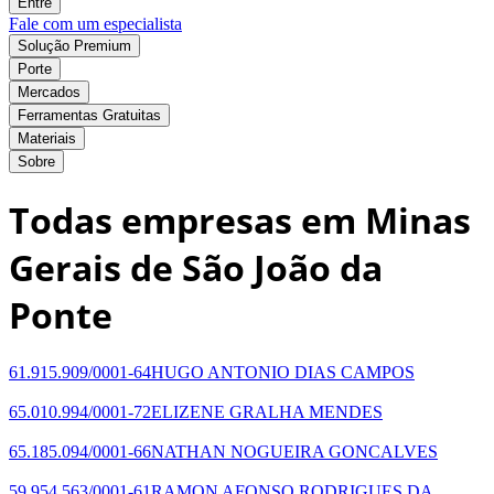
Entre
Fale com um especialista
Solução Premium
Porte
Mercados
Ferramentas Gratuitas
Materiais
Sobre
Todas empresas em Minas
Gerais de São João da
Ponte
61.915.909/0001-64
HUGO ANTONIO DIAS CAMPOS
65.010.994/0001-72
ELIZENE GRALHA MENDES
65.185.094/0001-66
NATHAN NOGUEIRA GONCALVES
59.954.563/0001-61
RAMON AFONSO RODRIGUES DA