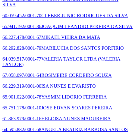
SILVA
60.059.452/0001-70
CLEBER JUNIO RODRIGUES DA SILVA
65.941.192/0001-86
JOAQUIM LEANDRO PEREIRA DA SILVA
66.227.478/0001-67
MIKAEL VIEIRA DA MATA
66.292.828/0001-79
MARILUCIA DOS SANTOS PORFIRIO
64.039.517/0001-77
VALERIA TAYLOR LTDA
(VALERIA
TAYLOR)
67.058.097/0001-64
ROSIMEIRE CORDEIRO SOUZA
66.229.319/0001-00
ISA NUNES E EVARISTO
65.901.022/0001-78
YASMIM LIDORIO FERREIRA
65.751.178/0001-10
JOSE EDVAN SOARES PEREIRA
61.863.979/0001-16
HELOISA NUNES MADUREIRA
64.595.882/0001-68
ANGELA BEATRIZ BARBOSA SANTOS