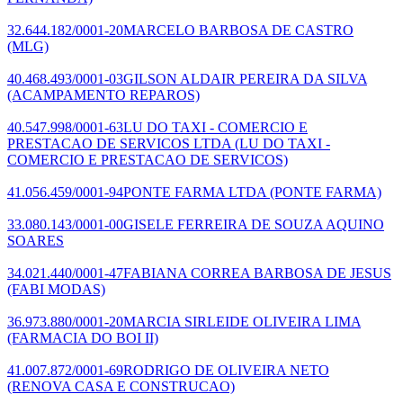
32.644.182/0001-20
MARCELO BARBOSA DE CASTRO
(MLG)
40.468.493/0001-03
GILSON ALDAIR PEREIRA DA SILVA
(ACAMPAMENTO REPAROS)
40.547.998/0001-63
LU DO TAXI - COMERCIO E
PRESTACAO DE SERVICOS LTDA
(LU DO TAXI -
COMERCIO E PRESTACAO DE SERVICOS)
41.056.459/0001-94
PONTE FARMA LTDA
(PONTE FARMA)
33.080.143/0001-00
GISELE FERREIRA DE SOUZA AQUINO
SOARES
34.021.440/0001-47
FABIANA CORREA BARBOSA DE JESUS
(FABI MODAS)
36.973.880/0001-20
MARCIA SIRLEIDE OLIVEIRA LIMA
(FARMACIA DO BOI II)
41.007.872/0001-69
RODRIGO DE OLIVEIRA NETO
(RENOVA CASA E CONSTRUCAO)