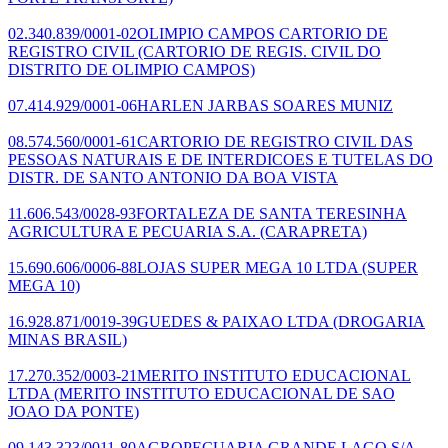
02.340.839/0001-02
OLIMPIO CAMPOS CARTORIO DE
REGISTRO CIVIL
(CARTORIO DE REGIS. CIVIL DO
DISTRITO DE OLIMPIO CAMPOS)
07.414.929/0001-06
HARLEN JARBAS SOARES MUNIZ
08.574.560/0001-61
CARTORIO DE REGISTRO CIVIL DAS
PESSOAS NATURAIS E DE INTERDICOES E TUTELAS DO
DISTR. DE SANTO ANTONIO DA BOA VISTA
11.606.543/0028-93
FORTALEZA DE SANTA TERESINHA
AGRICULTURA E PECUARIA S.A.
(CARAPRETA)
15.690.606/0006-88
LOJAS SUPER MEGA 10 LTDA
(SUPER
MEGA 10)
16.928.871/0019-39
GUEDES & PAIXAO LTDA
(DROGARIA
MINAS BRASIL)
17.270.352/0003-21
MERITO INSTITUTO EDUCACIONAL
LTDA
(MERITO INSTITUTO EDUCACIONAL DE SAO
JOAO DA PONTE)
09.143.323/0011-80
AGROPECUARIA GRANDE LAGO S/A