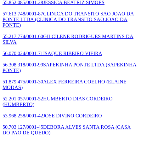
55.852.085/0001-28
JESSICA BEATRIZ SIMOES
57.613.748/0001-87
CLINICA DO TRANSITO SAO JOAO DA
PONTE LTDA
(CLINICA DO TRANSITO SAO JOAO DA
PONTE)
55.217.774/0001-60
GILCILENE RODRIGUES MARTINS DA
SILVA
56.070.024/0001-71
ISAQUE RIBEIRO VIEIRA
56.308.318/0001-99
SAPEKINHA PONTE LTDA
(SAPEKINHA
PONTE)
51.879.475/0001-30
ALEX FERREIRA COELHO
(ELAINE
MODAS)
52.201.057/0001-52
HUMBERTO DIAS CORDEIRO
(HUMBERTO)
53.968.258/0001-42
JOSE DIVINO CORDEIRO
50.703.127/0001-45
DEBORA ALVES SANTA ROSA
(CASA
DO PAO DE QUEIJO)