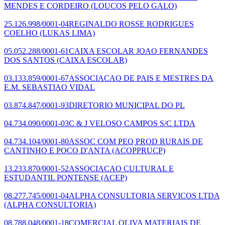
MENDES E CORDEIRO
(LOUCOS PELO GALO)
25.126.998/0001-04
REGINALDO ROSSE RODRIGUES
COELHO
(LUKAS LIMA)
05.052.288/0001-61
CAIXA ESCOLAR JOAO FERNANDES
DOS SANTOS
(CAIXA ESCOLAR)
03.133.859/0001-67
ASSOCIACAO DE PAIS E MESTRES DA
E.M. SEBASTIAO VIDAL
03.874.847/0001-93
DIRETORIO MUNICIPAL DO PL
04.734.090/0001-03
C & J VELOSO CAMPOS S/C LTDA
04.734.104/0001-80
ASSOC COM PEQ PROD RURAIS DE
CANTINHO E POCO D'ANTA
(ACOPPRUCP)
13.233.870/0001-52
ASSOCIACAO CULTURAL E
ESTUDANTIL PONTENSE
(ACEP)
08.277.745/0001-04
ALPHA CONSULTORIA SERVICOS LTDA
(ALPHA CONSULTORIA)
08.788.048/0001-18
COMERCIAL OLIVA MATERIAIS DE