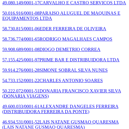
49.080.149/0001-17
CARVALHO E CASTRO SERVICOS LTDA
50.016.916/0001-08
PARAISO ALUGUEL DE MAQUINAS E
EQUIPAMENTOS LTDA
58.730.815/0001-06
EDER FERREIRA DE OLIVEIRA
58.736.774/0001-65
RODRIGO MAGALHAES CAMPOS
59.908.689/0001-08
DIOGO DEMETRIO CORREA
57.155.425/0001-97
PRIME BAR E DISTRIBUIDORA LTDA
59.914.276/0001-28
SIMONE SOBRAL SILVA NUNES
54.733.152/0001-22
CHARLES ANTONIO SOARES
50.222.072/0001-51
DONARIA FRANCISCO XAVIER SILVA
(DONARIA VIAGENS)
49.600.033/0001-61
ALEXANDRE DANGELES FERREIRA
(DISTRIBUIDORA FERREIRA DA PONTE)
46.934.531/0001-52
LAIS NATANE GUSMAO QUARESMA
(LAIS NATANE GUSMAO QUARESMA)