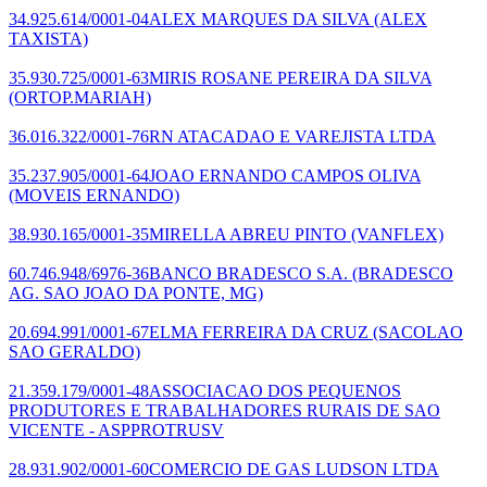
34.925.614/0001-04
ALEX MARQUES DA SILVA
(ALEX
TAXISTA)
35.930.725/0001-63
MIRIS ROSANE PEREIRA DA SILVA
(ORTOP.MARIAH)
36.016.322/0001-76
RN ATACADAO E VAREJISTA LTDA
35.237.905/0001-64
JOAO ERNANDO CAMPOS OLIVA
(MOVEIS ERNANDO)
38.930.165/0001-35
MIRELLA ABREU PINTO
(VANFLEX)
60.746.948/6976-36
BANCO BRADESCO S.A.
(BRADESCO
AG. SAO JOAO DA PONTE, MG)
20.694.991/0001-67
ELMA FERREIRA DA CRUZ
(SACOLAO
SAO GERALDO)
21.359.179/0001-48
ASSOCIACAO DOS PEQUENOS
PRODUTORES E TRABALHADORES RURAIS DE SAO
VICENTE - ASPPROTRUSV
28.931.902/0001-60
COMERCIO DE GAS LUDSON LTDA