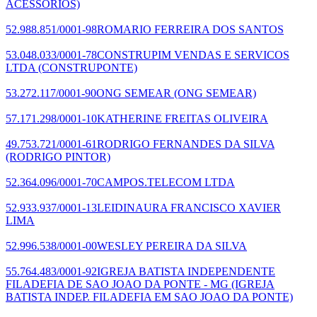
ACESSORIOS)
52.988.851/0001-98
ROMARIO FERREIRA DOS SANTOS
53.048.033/0001-78
CONSTRUPIM VENDAS E SERVICOS
LTDA
(CONSTRUPONTE)
53.272.117/0001-90
ONG SEMEAR
(ONG SEMEAR)
57.171.298/0001-10
KATHERINE FREITAS OLIVEIRA
49.753.721/0001-61
RODRIGO FERNANDES DA SILVA
(RODRIGO PINTOR)
52.364.096/0001-70
CAMPOS.TELECOM LTDA
52.933.937/0001-13
LEIDINAURA FRANCISCO XAVIER
LIMA
52.996.538/0001-00
WESLEY PEREIRA DA SILVA
55.764.483/0001-92
IGREJA BATISTA INDEPENDENTE
FILADEFIA DE SAO JOAO DA PONTE - MG
(IGREJA
BATISTA INDEP. FILADEFIA EM SAO JOAO DA PONTE)