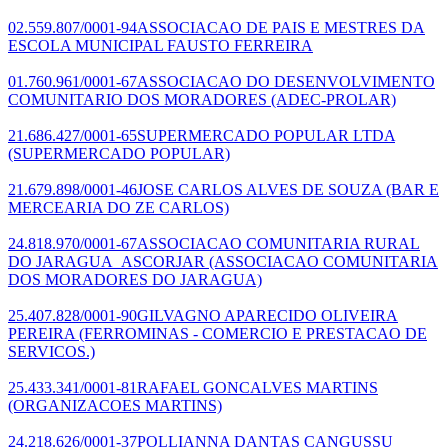
02.559.807/0001-94
ASSOCIACAO DE PAIS E MESTRES DA
ESCOLA MUNICIPAL FAUSTO FERREIRA
01.760.961/0001-67
ASSOCIACAO DO DESENVOLVIMENTO
COMUNITARIO DOS MORADORES
(ADEC-PROLAR)
21.686.427/0001-65
SUPERMERCADO POPULAR LTDA
(SUPERMERCADO POPULAR)
21.679.898/0001-46
JOSE CARLOS ALVES DE SOUZA
(BAR E
MERCEARIA DO ZE CARLOS)
24.818.970/0001-67
ASSOCIACAO COMUNITARIA RURAL
DO JARAGUA_ASCORJAR
(ASSOCIACAO COMUNITARIA
DOS MORADORES DO JARAGUA)
25.407.828/0001-90
GILVAGNO APARECIDO OLIVEIRA
PEREIRA
(FERROMINAS - COMERCIO E PRESTACAO DE
SERVICOS.)
25.433.341/0001-81
RAFAEL GONCALVES MARTINS
(ORGANIZACOES MARTINS)
24.218.626/0001-37
POLLIANNA DANTAS CANGUSSU