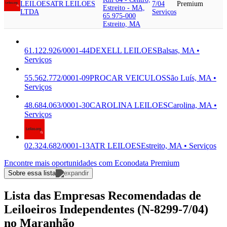
LEILOES
ATR LEILOES
7/04
Premium
Estreito - MA,
LTDA
Serviços
65.975-000
Estreito, MA
61.122.926/0001-44
DEXELL LEILOES
Balsas, MA •
Serviços
55.562.772/0001-09
PROCAR VEICULOS
São Luís, MA •
Serviços
48.684.063/0001-30
CAROLINA LEILOES
Carolina, MA •
Serviços
02.324.682/0001-13
ATR LEILOES
Estreito, MA • Serviços
Encontre mais oportunidades com Econodata Premium
Sobre essa lista
Lista das Empresas Recomendadas de
Leiloeiros Independentes (N-8299-7/04)
no Maranhão