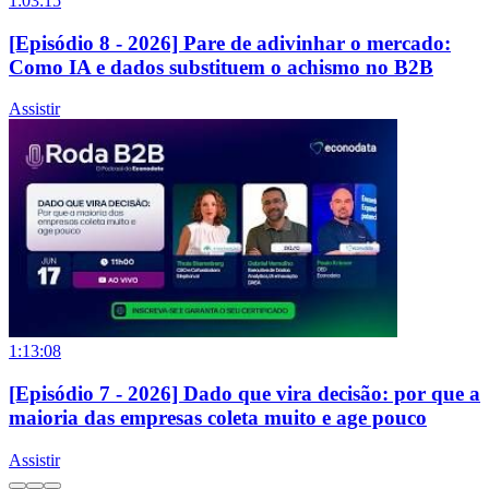
1:03:15
[Episódio 8 - 2026] Pare de adivinhar o mercado:
Como IA e dados substituem o achismo no B2B
Assistir
1:13:08
[Episódio 7 - 2026] Dado que vira decisão: por que a
maioria das empresas coleta muito e age pouco
Assistir