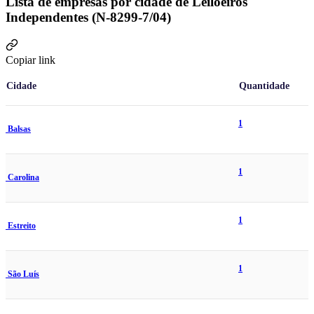
Lista de empresas por cidade de Leiloeiros
Independentes (N-8299-7/04)
Copiar link
Cidade
Quantidade
1
Balsas
1
Carolina
1
Estreito
1
São Luís