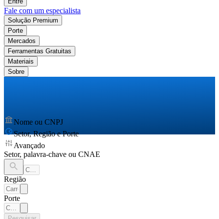
Entre
Fale com um especialista
Solução Premium
Porte
Mercados
Ferramentas Gratuitas
Materiais
Sobre
Nome ou CNPJ
Setor, Região e Porte
Avançado
Setor, palavra-chave ou CNAE
Região
Porte
Pesquisar