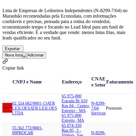
Lista de Empresas de Leiloeiros Independentes (N-8299-7/04) no
Maranhão recomendadas pela Econodata, com informações
confiáveis e precisas, pensada para a rotina do vendedor,
economizando tempo e focando no Lead Ideal para um funil de
vendas eficiente. É a verdade que vende: menos listas frias, mais
leads qualificados no seu funil.
Exportar
Nova lista
Copiar link
CNAE
CNPJ e Nome
Endereço
Faturamento
e Setor
65.975-000
Estrada Br 010
02.324.682/0001-13
ATR
N-8299-
Km 04 - Centro,
LEILOES
ATR LEILOES
7/04
Premium
Estreito - MA,
LTDA
Serviços
65.975-000
Estreito, MA
65.074-310
55.562.772/0001-
Rua 85, 3 -
09
PROCAR
N-8299-
Vinhais, Sao