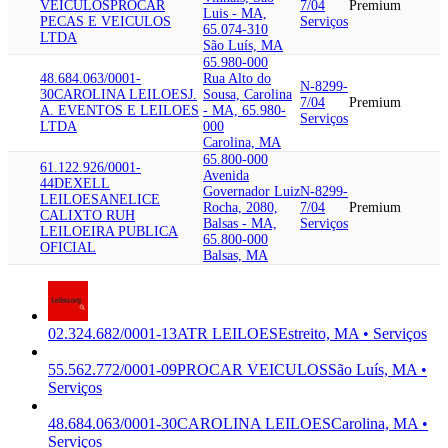
VEICULOS
PROCAR
7/04
Premium
Luis - MA,
PECAS E VEICULOS
Serviços
65.074-310
LTDA
São Luís, MA
65.980-000
48.684.063/0001-
Rua Alto do
N-8299-
30
CAROLINA LEILOES
J.
Sousa, Carolina
7/04
Premium
A. EVENTOS E LEILOES
- MA, 65.980-
Serviços
LTDA
000
Carolina, MA
65.800-000
61.122.926/0001-
Avenida
44
DEXELL
Governador Luiz
N-8299-
LEILOES
ANELICE
Rocha, 2080,
7/04
Premium
CALIXTO RUH
Balsas - MA,
Serviços
LEILOEIRA PUBLICA
65.800-000
OFICIAL
Balsas, MA
02.324.682/0001-13
ATR LEILOES
Estreito, MA • Serviços
55.562.772/0001-09
PROCAR VEICULOS
São Luís, MA •
Serviços
48.684.063/0001-30
CAROLINA LEILOES
Carolina, MA •
Serviços