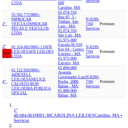
Serviços
LTDA
000
Carolina, MA
65.074-310
55.562.772/0001-
Rua 85, 3 -
09
PROCAR
N-8299-
Vinhais, Sao
2°
VEICULOS
PROCAR
7/04
Premium
Luis - MA,
PECAS E VEICULOS
Serviços
65.074-310
LTDA
São Luís, MA
65.975-000
Estrada Br 010
3°
02.324.682/0001-13
ATR
N-8299-
Km 04 - Centro,
LEILOES
ATR LEILOES
7/04
Premium
Estreito - MA,
LTDA
Serviços
65.975-000
Estreito, MA
65.800-000
61.122.926/0001-
Avenida
44
DEXELL
Governador Luiz
N-8299-
LEILOES
ANELICE
4°
Rocha, 2080,
7/04
Premium
CALIXTO RUH
Balsas - MA,
Serviços
LEILOEIRA PUBLICA
65.800-000
OFICIAL
Balsas, MA
1°
48.684.063/0001-30
CAROLINA LEILOES
Carolina, MA •
Serviços