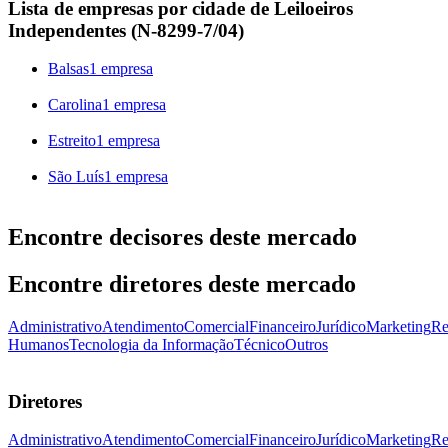
Lista de empresas por cidade de Leiloeiros
Independentes (N-8299-7/04)
Balsas
1 empresa
Carolina
1 empresa
Estreito
1 empresa
São Luís
1 empresa
Encontre decisores deste mercado
Encontre diretores deste mercado
Administrativo
Atendimento
Comercial
Financeiro
Jurídico
Marketing
Re
Humanos
Tecnologia da Informação
Técnico
Outros
Diretores
Administrativo
Atendimento
Comercial
Financeiro
Jurídico
Marketing
Re