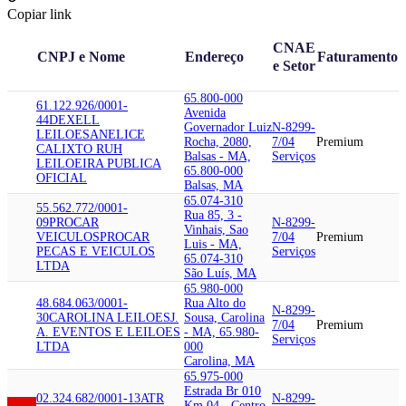
Copiar link
CNAE
CNPJ e Nome
Endereço
Faturamento
e Setor
65.800-000
61.122.926/0001-
Avenida
44
DEXELL
Governador Luiz
N-8299-
LEILOES
ANELICE
Rocha, 2080,
7/04
Premium
CALIXTO RUH
Balsas - MA,
Serviços
LEILOEIRA PUBLICA
65.800-000
OFICIAL
Balsas, MA
65.074-310
55.562.772/0001-
Rua 85, 3 -
09
PROCAR
N-8299-
Vinhais, Sao
VEICULOS
PROCAR
7/04
Premium
Luis - MA,
PECAS E VEICULOS
Serviços
65.074-310
LTDA
São Luís, MA
65.980-000
48.684.063/0001-
Rua Alto do
N-8299-
30
CAROLINA LEILOES
J.
Sousa, Carolina
7/04
Premium
A. EVENTOS E LEILOES
- MA, 65.980-
Serviços
LTDA
000
Carolina, MA
65.975-000
Estrada Br 010
02.324.682/0001-13
ATR
N-8299-
Km 04 - Centro,