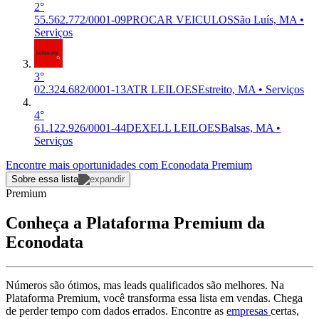
2°
55.562.772/0001-09
PROCAR VEICULOS
São Luís, MA •
Serviços
3°
02.324.682/0001-13
ATR LEILOES
Estreito, MA • Serviços
4°
61.122.926/0001-44
DEXELL LEILOES
Balsas, MA •
Serviços
Encontre mais oportunidades com Econodata Premium
Sobre essa lista
Premium
Conheça a Plataforma Premium da
Econodata
Números são ótimos, mas leads qualificados são melhores. Na
Plataforma Premium, você transforma essa lista em vendas. Chega
de perder tempo com dados errados. Encontre as
empresas
certas,