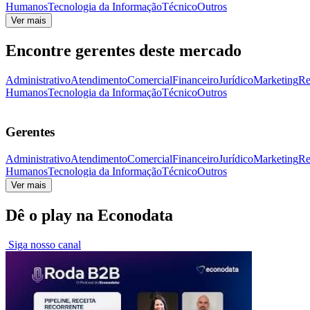
Humanos
Tecnologia da Informação
Técnico
Outros
Ver mais
Encontre gerentes deste mercado
Administrativo
Atendimento
Comercial
Financeiro
Jurídico
Marketing
Re
Humanos
Tecnologia da Informação
Técnico
Outros
Gerentes
Administrativo
Atendimento
Comercial
Financeiro
Jurídico
Marketing
Re
Humanos
Tecnologia da Informação
Técnico
Outros
Ver mais
Dê o play na Econodata
Siga nosso canal