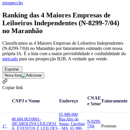
prospecção
Ranking das 4 Maiores Empresas de
Leiloeiros Independentes (N-8299-7/04)
no Maranhão
Classificamos as 4 Maiores Empresas de Leiloeiros Independentes
(N-8299-7/04) no Maranhão por faturamento estimado com nossa
própria IA. É a lista com a maior previsibilidade e confiabilidade
do
mercado
para sua prospecção B2B. A verdade que vende.
Exportar
Nova lista
Copiar link
CNAE
CNPJ e Nome
Endereço
Faturamento
e Setor
65.980-000
48.684.063/0001-
Rua Alto do
N-8299-
30
CAROLINA LEILOES
J.
Sousa, Carolina
1°
7/04
Premium
A. EVENTOS E LEILOES
- MA, 65.980-