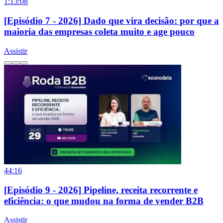
1:13:08
[Episódio 7 - 2026] Dado que vira decisão: por que a
maioria das empresas coleta muito e age pouco
Assistir
44:16
[Episódio 9 - 2026] Pipeline, receita recorrente e
eficiência: o que mudou na forma de vender B2B
Assistir