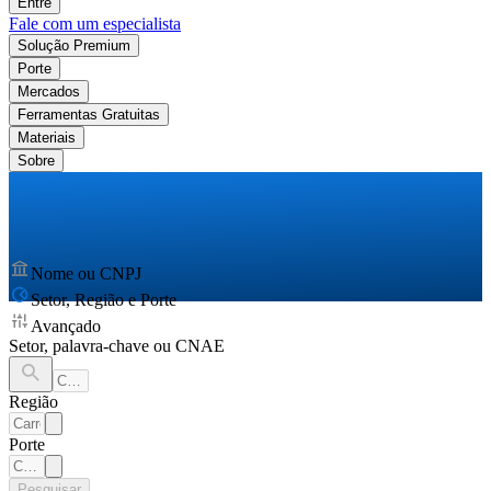
Entre
Fale com um especialista
Solução Premium
Porte
Mercados
Ferramentas Gratuitas
Materiais
Sobre
Nome ou CNPJ
Setor, Região e Porte
Avançado
Setor, palavra-chave ou CNAE
Região
Porte
Pesquisar