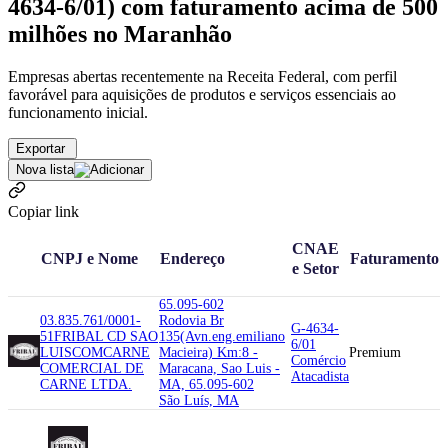
4634-6/01) com faturamento acima de 500
milhões no Maranhão
Empresas abertas recentemente na Receita Federal, com perfil
favorável para aquisições de produtos e serviços essenciais ao
funcionamento inicial.
Exportar
Nova lista
Copiar link
CNAE
CNPJ e Nome
Endereço
Faturamento
e Setor
65.095-602
03.835.761/0001-
Rodovia Br
G-4634-
51
FRIBAL CD SAO
135(Avn.eng.emiliano
6/01
LUIS
COMCARNE
Macieira) Km:8 -
Premium
Comércio
COMERCIAL DE
Maracana, Sao Luis -
Atacadista
CARNE LTDA.
MA, 65.095-602
São Luís, MA