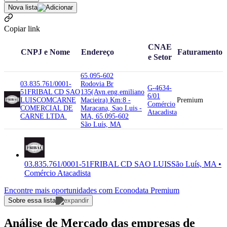
Nova lista
Copiar link
CNAE
CNPJ e Nome
Endereço
Faturamento
e Setor
65.095-602
03.835.761/0001-
Rodovia Br
G-4634-
51
FRIBAL CD SAO
135(Avn.eng.emiliano
6/01
LUIS
COMCARNE
Macieira) Km:8 -
Premium
Comércio
COMERCIAL DE
Maracana, Sao Luis -
Atacadista
CARNE LTDA.
MA, 65.095-602
São Luís, MA
03.835.761/0001-51
FRIBAL CD SAO LUIS
São Luís, MA •
Comércio Atacadista
Encontre mais oportunidades com Econodata Premium
Sobre essa lista
Análise de Mercado das empresas de