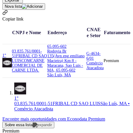
Exportar
Nova lista
Copiar link
CNAE
CNPJ e Nome
Endereço
Faturamento
e Setor
65.095-602
03.835.761/0001-
Rodovia Br
G-4634-
1°
51
FRIBAL CD SAO
135(Avn.eng.emiliano
6/01
LUIS
COMCARNE
Macieira) Km:8 -
Premium
Comércio
COMERCIAL DE
Maracana, Sao Luis -
Atacadista
CARNE LTDA.
MA, 65.095-602
São Luís, MA
1°
03.835.761/0001-51
FRIBAL CD SAO LUIS
São Luís, MA •
Comércio Atacadista
Encontre mais oportunidades com Econodata Premium
Sobre essa lista
Premium