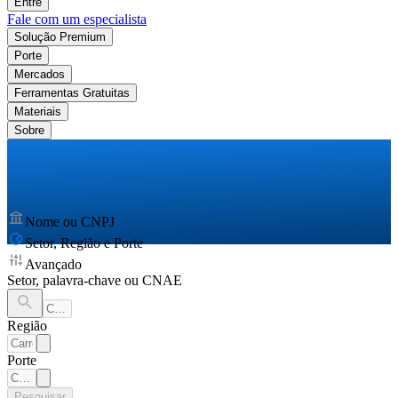
Entre
Fale com um especialista
Solução Premium
Porte
Mercados
Ferramentas Gratuitas
Materiais
Sobre
Nome ou CNPJ
Setor, Região e Porte
Avançado
Setor, palavra-chave ou CNAE
Região
Porte
Pesquisar