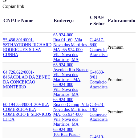
Copiar link
CNAE
CNPJ e Nome
Endereço
Faturamento
e Setor
65.924-000
55.456.801/0001-
Rua 01, 60, Vila
G-4617-
58
THAYROHN RICHARD
Nova dos Martirios -
6/00
Premium
RODRIGUES SILVA
MA, 65.924-000
Comércio
CUNHA
Vila Nova dos
Atacadista
Martírios, MA
65.924-000
Avenida Rio Branco,
64.726.622/0001-
G-4633-
Vila Nova dos
84
SACOLAO DA ZENE
E
8/01
Martirios - MA,
Premium
DA CONCEICAO
Comércio
65.924-000
MONTEIRO
Atacadista
Vila Nova dos
Martírios, MA
65.924-000
60.194.333/0001-20
VILA
Rua do Campo, Vila
G-4623-
COMERCIO
VILA
Nova dos Martirios -
1/02
Premium
COMERCIO E SERVICOS
MA, 65.924-000
Comércio
LTDA
Vila Nova dos
Atacadista
Martírios, MA
65.924-000
10a Rua Piaui -
G-4619-