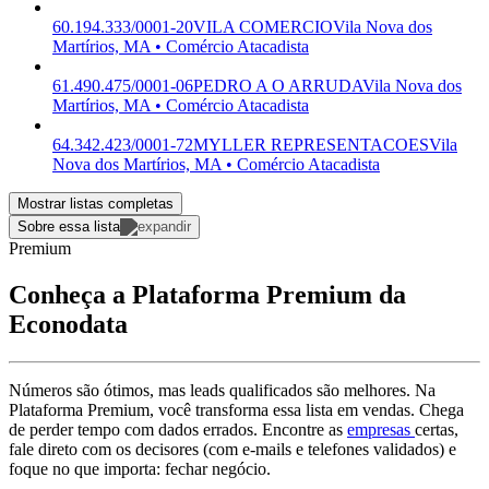
60.194.333/0001-20
VILA COMERCIO
Vila Nova dos
Martírios, MA • Comércio Atacadista
61.490.475/0001-06
PEDRO A O ARRUDA
Vila Nova dos
Martírios, MA • Comércio Atacadista
64.342.423/0001-72
MYLLER REPRESENTACOES
Vila
Nova dos Martírios, MA • Comércio Atacadista
Mostrar listas completas
Sobre essa lista
Premium
Conheça a Plataforma Premium da
Econodata
Números são ótimos, mas leads qualificados são melhores. Na
Plataforma Premium, você transforma essa lista em vendas. Chega
de perder tempo com dados errados. Encontre as
empresas
certas,
fale direto com os decisores (com e-mails e telefones validados) e
foque no que importa: fechar negócio.