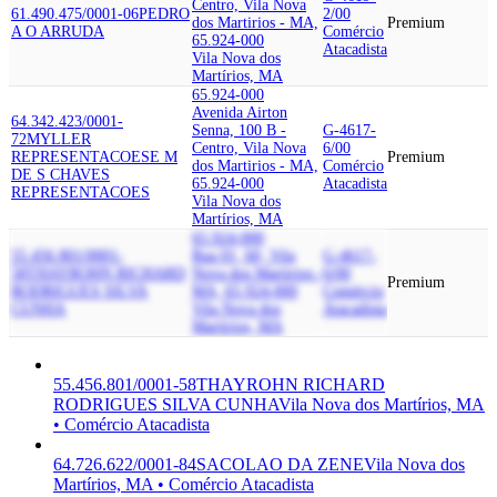
Centro, Vila Nova
61.490.475/0001-06
PEDRO
2/00
dos Martirios - MA,
Premium
A O ARRUDA
Comércio
65.924-000
Atacadista
Vila Nova dos
Martírios, MA
65.924-000
Avenida Airton
64.342.423/0001-
Senna, 100 B -
G-4617-
72
MYLLER
Centro, Vila Nova
6/00
REPRESENTACOES
E M
Premium
dos Martirios - MA,
Comércio
DE S CHAVES
65.924-000
Atacadista
REPRESENTACOES
Vila Nova dos
Martírios, MA
65.924-000
55.456.801/0001-
Rua 01, 60, Vila
G-4617-
58
THAYROHN RICHARD
Nova dos Martirios -
6/00
Premium
RODRIGUES SILVA
MA, 65.924-000
Comércio
CUNHA
Vila Nova dos
Atacadista
Martírios, MA
55.456.801/0001-58
THAYROHN RICHARD
RODRIGUES SILVA CUNHA
Vila Nova dos Martírios, MA
• Comércio Atacadista
64.726.622/0001-84
SACOLAO DA ZENE
Vila Nova dos
Martírios, MA • Comércio Atacadista