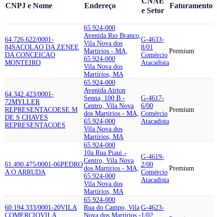
CNAE
CNPJ e Nome
Endereço
Faturamento
e Setor
65.924-000
Avenida Rio Branco,
64.726.622/0001-
G-4633-
Vila Nova dos
84
SACOLAO DA ZENE
E
8/01
Martirios - MA,
Premium
DA CONCEICAO
Comércio
65.924-000
MONTEIRO
Atacadista
Vila Nova dos
Martírios, MA
65.924-000
Avenida Airton
64.342.423/0001-
Senna, 100 B -
G-4617-
72
MYLLER
Centro, Vila Nova
6/00
REPRESENTACOES
E M
Premium
dos Martirios - MA,
Comércio
DE S CHAVES
65.924-000
Atacadista
REPRESENTACOES
Vila Nova dos
Martírios, MA
65.924-000
10a Rua Piaui -
G-4619-
Centro, Vila Nova
61.490.475/0001-06
PEDRO
2/00
dos Martirios - MA,
Premium
A O ARRUDA
Comércio
65.924-000
Atacadista
Vila Nova dos
Martírios, MA
65.924-000
60.194.333/0001-20
VILA
Rua do Campo, Vila
G-4623-
COMERCIO
VILA
Nova dos Martirios -
1/02