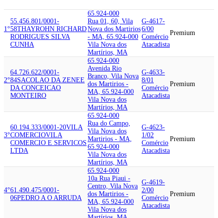
65.924-000
55.456.801/0001-
Rua 01, 60, Vila
G-4617-
1°
58
THAYROHN RICHARD
Nova dos Martirios
6/00
Premium
RODRIGUES SILVA
- MA, 65.924-000
Comércio
CUNHA
Vila Nova dos
Atacadista
Martírios, MA
65.924-000
Avenida Rio
64.726.622/0001-
G-4633-
Branco, Vila Nova
2°
84
SACOLAO DA ZENE
E
8/01
dos Martirios -
Premium
DA CONCEICAO
Comércio
MA, 65.924-000
MONTEIRO
Atacadista
Vila Nova dos
Martírios, MA
65.924-000
Rua do Campo,
60.194.333/0001-20
VILA
G-4623-
Vila Nova dos
3°
COMERCIO
VILA
1/02
Martirios - MA,
Premium
COMERCIO E SERVICOS
Comércio
65.924-000
LTDA
Atacadista
Vila Nova dos
Martírios, MA
65.924-000
10a Rua Piaui -
G-4619-
Centro, Vila Nova
4°
61.490.475/0001-
2/00
dos Martirios -
Premium
06
PEDRO A O ARRUDA
Comércio
MA, 65.924-000
Atacadista
Vila Nova dos
Martírios, MA