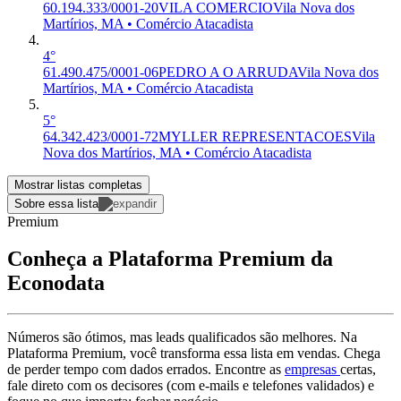
60.194.333/0001-20
VILA COMERCIO
Vila Nova dos
Martírios, MA • Comércio Atacadista
4°
61.490.475/0001-06
PEDRO A O ARRUDA
Vila Nova dos
Martírios, MA • Comércio Atacadista
5°
64.342.423/0001-72
MYLLER REPRESENTACOES
Vila
Nova dos Martírios, MA • Comércio Atacadista
Mostrar listas completas
Sobre essa lista
Premium
Conheça a Plataforma Premium da
Econodata
Números são ótimos, mas leads qualificados são melhores. Na
Plataforma Premium, você transforma essa lista em vendas. Chega
de perder tempo com dados errados. Encontre as
empresas
certas,
fale direto com os decisores (com e-mails e telefones validados) e