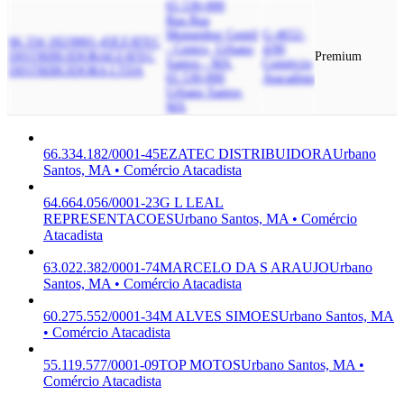
65.530-000
Rua Rua
Monsenhor Gentil
G-4652-
66.334.182/0001-45
EZATEC
- Centro, Urbano
4/00
DISTRIBUIDORA
EZATEC
Premium
Santos - MA,
Comércio
DISTRIBUIDORA LTDA
65.530-000
Atacadista
Urbano Santos,
MA
66.334.182/0001-45
EZATEC DISTRIBUIDORA
Urbano
Santos, MA • Comércio Atacadista
64.664.056/0001-23
G L LEAL
REPRESENTACOES
Urbano Santos, MA • Comércio
Atacadista
63.022.382/0001-74
MARCELO DA S ARAUJO
Urbano
Santos, MA • Comércio Atacadista
60.275.552/0001-34
M ALVES SIMOES
Urbano Santos, MA
• Comércio Atacadista
55.119.577/0001-09
TOP MOTOS
Urbano Santos, MA •
Comércio Atacadista