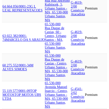
Rua Rua Juscelino
G-4619-
Kubitscek, 5,
64.664.056/0001-23
G L
2/00
Urbano Santos -
Premium
LEAL REPRESENTACOES
Comércio
MA, 65.530-000
Atacadista
Urbano Santos,
MA
65.530-000
Rua Duque de
Caxias, 60 -
G-4619-
63.022.382/0001-
Centro, Urbano
2/00
Premium
74
MARCELO DA S ARAUJO
Santos - MA,
Comércio
65.530-000
Atacadista
Urbano Santos,
MA
65.530-000
Rua Duque de
G-4619-
Caxias - Centro,
60.275.552/0001-34
M
2/00
Urbano Santos -
Premium
ALVES SIMOES
Comércio
MA, 65.530-000
Atacadista
Urbano Santos,
MA
65.530-000
Avenida Manoel
G-4541-
55.119.577/0001-09
TOP
Inarcio - Centro,
2/02
MOTOS
TOP MOTOS UBS
Urbano Santos -
Premium
Comércio
LTDA
MA, 65.530-000
Atacadista
Urbano Santos,
MA