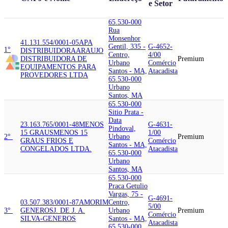
e Setor
65.530-000
Rua
Monsenhor
41.131.554/0001-05
APA
Gentil, 335 -
G-4652-
1°
DISTRIBUIDORA
ARAUJO
Centro,
4/00
DISTRIBUIDORA DE
Premium
Urbano
Comércio
EQUIPAMENTOS PARA
Santos - MA,
Atacadista
PROVEDORES LTDA
65.530-000
Urbano
Santos, MA
65.530-000
Sitio Prata -
Data
23.163.765/0001-48
MENOS
G-4631-
Pindoval,
15 GRAUS
MENOS 15
1/00
2°
Urbano
Premium
GRAUS FRIOS E
Comércio
Santos - MA,
CONGELADOS LTDA.
Atacadista
65.530-000
Urbano
Santos, MA
65.530-000
Praca Getulio
Vargas, 75 -
G-4691-
03.507.383/0001-87
AMORIM
Centro,
5/00
3°
GENEROS
J. DE J. A.
Urbano
Premium
Comércio
SILVA-GENEROS
Santos - MA,
Atacadista
65.530-000