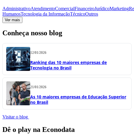
Administrativo
Atendimento
Comercial
Financeiro
Jurídico
Marketing
Re
Humanos
Tecnologia da Informação
Técnico
Outros
Ver mais
Conheça nosso blog
12/01/2026
Ranking das 10 maiores empresas de
Tecnologia no Brasil
21/01/2026
As 10 maiores empresas de Educação Superior
no Brasil
Visitar o blog
Dê o play na Econodata