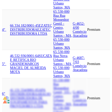
Urbano
Santos, MA
65.530-000
Rua Rua
Monsenhor
Gentil -
G-4652-
66.334.182/0001-45
EZATEC
Centro,
4/00
4°
DISTRIBUIDORA
EZATEC
Premium
Urbano
Comércio
DISTRIBUIDORA LTDA
Santos - MA,
Atacadista
65.530-000
Urbano
Santos, MA
65.530-000
46.532.936/0001-64
SUCATA
Rua Nova,
G-4687-
E RETIFICA RIO
Urbano
7/03
5°
GRANDE
MARCOS
Santos - MA,
Premium
Comércio
MACIEL DE ALMEIDA
65.530-000
Atacadista
MOTA
Urbano
Santos, MA
65.530-000
Rua
Monsenhor
41.131.554/0001-05
APA
Gentil, 335 -
G-4652-
6°
DISTRIBUIDORA
ARAUJO
Centro,
4/00
DISTRIBUIDORA DE
Premium
Urbano
Comércio
EQUIPAMENTOS PARA
Santos - MA,
Atacadista
PROVEDORES LTDA
65.530-000