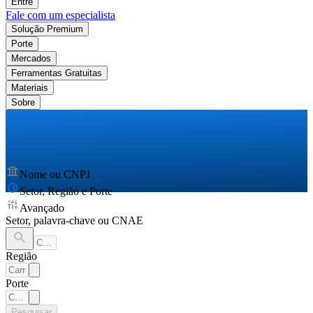
Entre
Fale com um especialista
Solução Premium
Porte
Mercados
Ferramentas Gratuitas
Materiais
Sobre
Nome ou CNPJ
Setor, Região e Porte
Avançado
Setor, palavra-chave ou CNAE
Região
Porte
Pesquisar