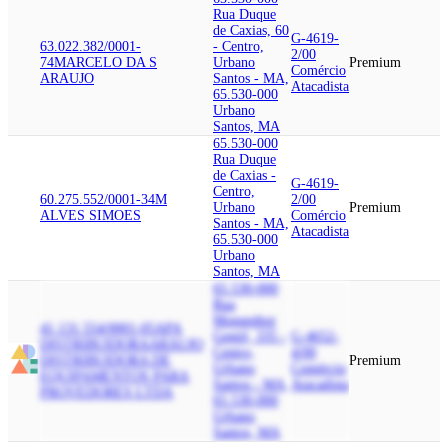
Rua Duque
de Caxias, 60
G-4619-
63.022.382/0001-
- Centro,
2/00
74
MARCELO DA S
Urbano
Premium
Comércio
ARAUJO
Santos - MA,
Atacadista
65.530-000
Urbano
Santos, MA
65.530-000
Rua Duque
de Caxias -
G-4619-
Centro,
60.275.552/0001-34
M
2/00
Urbano
Premium
ALVES SIMOES
Comércio
Santos - MA,
Atacadista
65.530-000
Urbano
Santos, MA
65.530-000
Rua
Monsenhor
41.131.554/0001-05
APA
Gentil, 335 -
G-4652-
DISTRIBUIDORA
ARAUJO
Centro,
4/00
DISTRIBUIDORA DE
Premium
Urbano
Comércio
EQUIPAMENTOS PARA
Santos - MA,
Atacadista
PROVEDORES LTDA
65.530-000
Urbano
Santos, MA