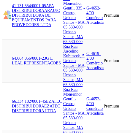
Monsenhor
41.131.554/0001-05
APA
Gentil, 335 -
G-4652-
DISTRIBUIDORA
ARAUJO
Centro,
4/00
DISTRIBUIDORA DE
Premium
Urbano
Comércio
EQUIPAMENTOS PARA
Santos - MA,
Atacadista
PROVEDORES LTDA
65.530-000
Urbano
Santos, MA
65.530-000
Rua Rua
Juscelino
G-4619-
Kubitscek, 5,
64.664.056/0001-23
G L
2/00
Urbano
Premium
LEAL REPRESENTACOES
Comércio
Santos - MA,
Atacadista
65.530-000
Urbano
Santos, MA
65.530-000
Rua Rua
Monsenhor
Gentil -
G-4652-
66.334.182/0001-45
EZATEC
Centro,
4/00
DISTRIBUIDORA
EZATEC
Premium
Urbano
Comércio
DISTRIBUIDORA LTDA
Santos - MA,
Atacadista
65.530-000
Urbano
Santos, MA
65.530-000