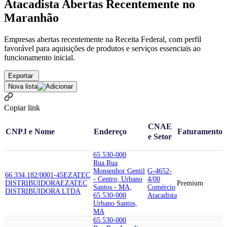
Atacadista Abertas Recentemente no
Maranhão
Empresas abertas recentemente na Receita Federal, com perfil
favorável para aquisições de produtos e serviços essenciais ao
funcionamento inicial.
Exportar
Nova lista
Copiar link
CNAE
CNPJ e Nome
Endereço
Faturamento
e Setor
65.530-000
Rua Rua
Monsenhor Gentil
G-4652-
66.334.182/0001-45
EZATEC
- Centro, Urbano
4/00
DISTRIBUIDORA
EZATEC
Premium
Santos - MA,
Comércio
DISTRIBUIDORA LTDA
65.530-000
Atacadista
Urbano Santos,
MA
65.530-000