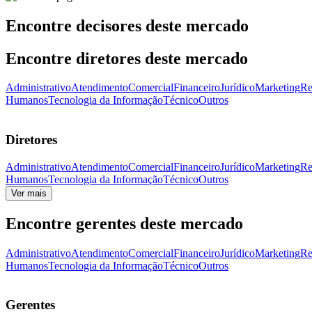
Encontre decisores deste mercado
Encontre diretores deste mercado
Administrativo
Atendimento
Comercial
Financeiro
Jurídico
Marketing
Re
Humanos
Tecnologia da Informação
Técnico
Outros
Diretores
Administrativo
Atendimento
Comercial
Financeiro
Jurídico
Marketing
Re
Humanos
Tecnologia da Informação
Técnico
Outros
Ver mais
Encontre gerentes deste mercado
Administrativo
Atendimento
Comercial
Financeiro
Jurídico
Marketing
Re
Humanos
Tecnologia da Informação
Técnico
Outros
Gerentes