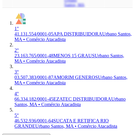
Urbano
Santos, MA
1°
41.131.554/0001-05
APA DISTRIBUIDORA
Urbano Santos,
MA • Comércio Atacadista
2°
23.163.765/0001-48
MENOS 15 GRAUS
Urbano Santos,
MA • Comércio Atacadista
3°
03.507.383/0001-87
AMORIM GENEROS
Urbano Santos,
MA • Comércio Atacadista
4°
66.334.182/0001-45
EZATEC DISTRIBUIDORA
Urbano
Santos, MA • Comércio Atacadista
5°
46.532.936/0001-64
SUCATA E RETIFICA RIO
GRANDE
Urbano Santos, MA • Comércio Atacadista