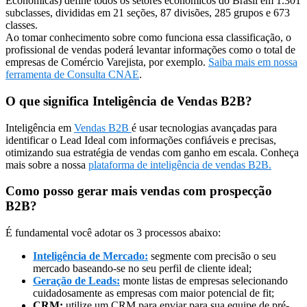
Econômicas) define todos os setores econômicos do Brasil em 1.301
subclasses, divididas em 21 seções, 87 divisões, 285 grupos e 673
classes.
Ao tomar conhecimento sobre como funciona essa classificação, o
profissional de vendas poderá levantar informações como o total de
empresas de Comércio Varejista, por exemplo.
Saiba mais em nossa
ferramenta de Consulta CNAE
.
O que significa Inteligência de Vendas B2B?
Inteligência em
Vendas B2B
é usar tecnologias avançadas para
identificar o Lead Ideal com informações confiáveis e precisas,
otimizando sua estratégia de vendas com ganho em escala. Conheça
mais sobre a nossa
plataforma de inteligência de vendas B2B.
Como posso gerar mais vendas com prospecção
B2B?
É fundamental você adotar os 3 processos abaixo:
Inteligência de Mercado:
segmente com precisão o seu
mercado baseando-se no seu perfil de cliente ideal;
Geração de Leads:
monte listas de empresas selecionando
cuidadosamente as empresas com maior potencial de fit;
CRM:
utilize um CRM para enviar para sua equipe de pré-