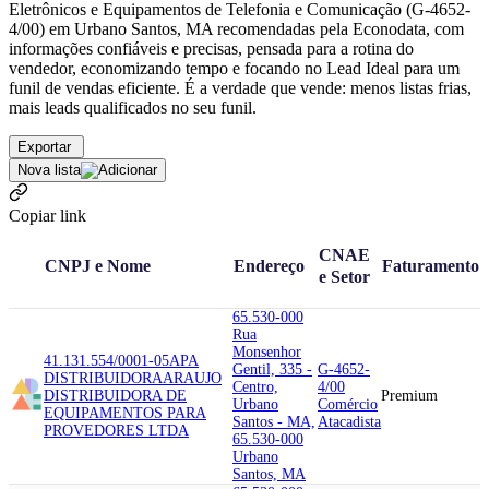
Eletrônicos e Equipamentos de Telefonia e Comunicação (G-4652-
4/00) em Urbano Santos, MA recomendadas pela Econodata, com
informações confiáveis e precisas, pensada para a rotina do
vendedor, economizando tempo e focando no Lead Ideal para um
funil de vendas eficiente. É a verdade que vende: menos listas frias,
mais leads qualificados no seu funil.
Exportar
Nova lista
Copiar link
CNAE
CNPJ e Nome
Endereço
Faturamento
e Setor
65.530-000
Rua
Monsenhor
41.131.554/0001-05
APA
Gentil, 335 -
G-4652-
DISTRIBUIDORA
ARAUJO
Centro,
4/00
DISTRIBUIDORA DE
Premium
Urbano
Comércio
EQUIPAMENTOS PARA
Santos - MA,
Atacadista
PROVEDORES LTDA
65.530-000
Urbano
Santos, MA