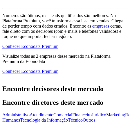
Números são ótimos, mas leads qualificados são melhores. Na
Plataforma Premium, você transforma essa lista em vendas. Chega
de perder tempo com dados errados. Encontre as
empresas
certas,
fale direto com os decisores (com e-mails e telefones validados) e
foque no que importa: fechar negócio.
Conhecer Econodata Premium
Visualize todas as
2
empresas
desse mercado na Plataforma
Premium da Econodata
Conhecer Econodata Premium
Encontre decisores deste mercado
Encontre diretores deste mercado
Administrativo
Atendimento
Comercial
Financeiro
Jurídico
Marketing
Re
Humanos
Tecnologia da Informação
Técnico
Outros