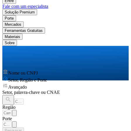
Entre
Fale com um especialista
Solução Premium
Porte
Mercados
Ferramentas Gratuitas
Materiais
Sobre
Nome ou CNPJ
Setor, Região e Porte
Avançado
Setor, palavra-chave ou CNAE
Região
Porte
Pesquisar