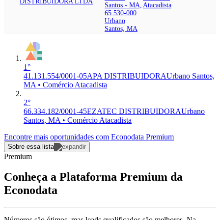
DISTRIBUIDORA LTDA
Santos - MA,
Atacadista
65.530-000
Urbano
Santos, MA
1°
41.131.554/0001-05
APA DISTRIBUIDORA
Urbano Santos,
MA • Comércio Atacadista
2°
66.334.182/0001-45
EZATEC DISTRIBUIDORA
Urbano
Santos, MA • Comércio Atacadista
Encontre mais oportunidades com Econodata Premium
Sobre essa lista
Premium
Conheça a Plataforma Premium da
Econodata
Números são ótimos, mas leads qualificados são melhores. Na