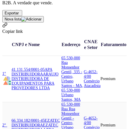
B2B. A verdade que vende.
Exportar
Nova lista
Copiar link
CNAE
CNPJ e Nome
Endereço
Faturamento
e Setor
65.530-000
Rua
Monsenhor
41.131.554/0001-05
APA
Gentil, 335 -
G-4652-
1°
DISTRIBUIDORA
ARAUJO
Centro,
4/00
DISTRIBUIDORA DE
Premium
Urbano
Comércio
EQUIPAMENTOS PARA
Santos - MA,
Atacadista
PROVEDORES LTDA
65.530-000
Urbano
Santos, MA
65.530-000
Rua Rua
Monsenhor
Gentil -
G-4652-
66.334.182/0001-45
EZATEC
Centro,
4/00
2°
DISTRIBUIDORA
EZATEC
Premium
Urbano
Comércio