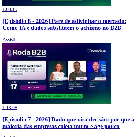
1:03:15
[Episódio 8 - 2026] Pare de adivinhar o mercado:
Como IA e dados substituem o achismo no B2B
Assistir
1:13:08
[Episódio 7 - 2026] Dado que vira decisão: por que a
maioria das empresas coleta muito e age pouco