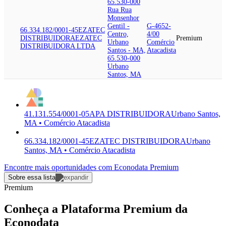
65.530-000
Rua Rua
Monsenhor
Gentil -
G-4652-
66.334.182/0001-45
EZATEC
Centro,
4/00
DISTRIBUIDORA
EZATEC
Premium
Urbano
Comércio
DISTRIBUIDORA LTDA
Santos - MA,
Atacadista
65.530-000
Urbano
Santos, MA
41.131.554/0001-05
APA DISTRIBUIDORA
Urbano Santos,
MA • Comércio Atacadista
66.334.182/0001-45
EZATEC DISTRIBUIDORA
Urbano
Santos, MA • Comércio Atacadista
Encontre mais oportunidades com Econodata Premium
Sobre essa lista
Premium
Conheça a Plataforma Premium da
Econodata