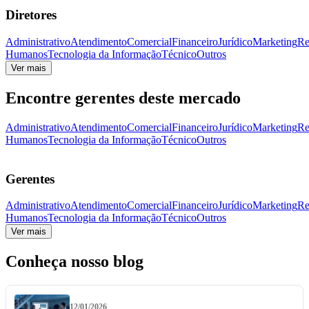
Diretores
Administrativo
Atendimento
Comercial
Financeiro
Jurídico
Marketing
Re
Humanos
Tecnologia da Informação
Técnico
Outros
Ver mais
Encontre gerentes deste mercado
Administrativo
Atendimento
Comercial
Financeiro
Jurídico
Marketing
Re
Humanos
Tecnologia da Informação
Técnico
Outros
Gerentes
Administrativo
Atendimento
Comercial
Financeiro
Jurídico
Marketing
Re
Humanos
Tecnologia da Informação
Técnico
Outros
Ver mais
Conheça nosso blog
12/01/2026