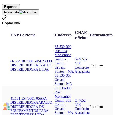
Exportar
Nova lista
Copiar link
CNAE
CNPJ e Nome
Endereço
Faturamento
e Setor
65.530-000
Rua Rua
Monsenhor
Gentil -
G-4652-
66.334.182/0001-45
EZATEC
Centro,
4/00
DISTRIBUIDORA
EZATEC
Premium
Urbano
Comércio
DISTRIBUIDORA LTDA
Santos - MA,
Atacadista
65.530-000
Urbano
Santos, MA
65.530-000
Rua
Monsenhor
41.131.554/0001-05
APA
Gentil, 335 -
G-4652-
DISTRIBUIDORA
ARAUJO
Centro,
4/00
DISTRIBUIDORA DE
Premium
Urbano
Comércio
EQUIPAMENTOS PARA
Santos - MA,
Atacadista
PROVEDORES LTDA