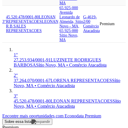
MA
65.925-000
Avenida
45.520.478/0001-80
LEONAN
Leonardo de
G-4619-
3°
REPRESENTACOES
LEONAN
Almeida, Sitio
2/00
Premium
R B SALES
Novo - MA,
Comércio
REPRESENTACOES
65.925-000
Atacadista
Sítio Novo,
MA
1°
27.253.934/0001-91
LUZINETE RODRIGUES
BARBOSA
Sítio Novo, MA • Comércio Atacadista
2°
37.264.070/0001-67
LORENA REPRESENTACOES
Sítio
Novo, MA • Comércio Atacadista
3°
45.520.478/0001-80
LEONAN REPRESENTACOES
Sítio
Novo, MA • Comércio Atacadista
Encontre mais oportunidades com Econodata Premium
Sobre essa lista
Premium