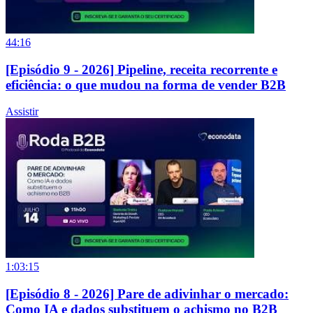
44:16
[Episódio 9 - 2026] Pipeline, receita recorrente e
eficiência: o que mudou na forma de vender B2B
Assistir
1:03:15
[Episódio 8 - 2026] Pare de adivinhar o mercado:
Como IA e dados substituem o achismo no B2B