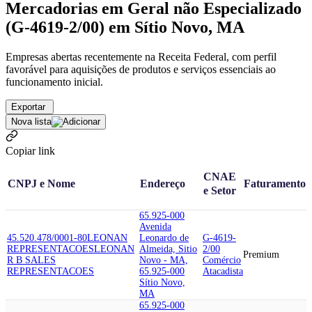
Mercadorias em Geral não Especializado
(G-4619-2/00) em Sítio Novo, MA
Empresas abertas recentemente na Receita Federal, com perfil
favorável para aquisições de produtos e serviços essenciais ao
funcionamento inicial.
Exportar
Nova lista
Copiar link
CNAE
CNPJ e Nome
Endereço
Faturamento
e Setor
65.925-000
Avenida
45.520.478/0001-80
LEONAN
Leonardo de
G-4619-
REPRESENTACOES
LEONAN
Almeida, Sitio
2/00
Premium
R B SALES
Novo - MA,
Comércio
REPRESENTACOES
65.925-000
Atacadista
Sítio Novo,
MA
65.925-000