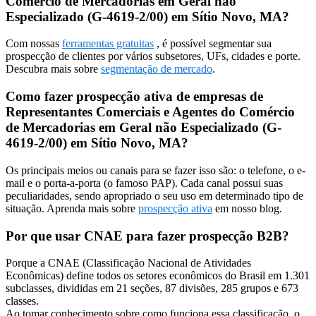
Comércio de Mercadorias em Geral não
Especializado (G-4619-2/00) em Sítio Novo, MA?
Com nossas
ferramentas gratuitas
, é possível segmentar sua
prospecção de clientes por vários subsetores, UFs, cidades e porte.
Descubra mais sobre
segmentação de mercado
.
Como fazer prospecção ativa de empresas de
Representantes Comerciais e Agentes do Comércio
de Mercadorias em Geral não Especializado (G-
4619-2/00) em Sítio Novo, MA?
Os principais meios ou canais para se fazer isso são: o telefone, o e-
mail e o porta-a-porta (o famoso PAP). Cada canal possui suas
peculiaridades, sendo apropriado o seu uso em determinado tipo de
situação. Aprenda mais sobre
prospecção ativa
em nosso blog.
Por que usar CNAE para fazer prospecção B2B?
Porque a CNAE (Classificação Nacional de Atividades
Econômicas) define todos os setores econômicos do Brasil em 1.301
subclasses, divididas em 21 seções, 87 divisões, 285 grupos e 673
classes.
Ao tomar conhecimento sobre como funciona essa classificação, o