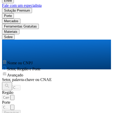
Entre
Fale com um especialista
Solução Premium
Porte
Mercados
Ferramentas Gratuitas
Materiais
Sobre
Nome ou CNPJ
Setor, Região e Porte
Avançado
Setor, palavra-chave ou CNAE
Região
Porte
Pesquisar