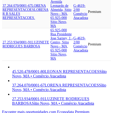
Avenida
37.264.070/0001-67
LORENA
Leonardo de
G-4619-
REPRESENTACOES
LORENA
Almeida, Sitio
2/00
Premium
R B SALES
Novo - MA,
Comércio
REPRESENTACOES.
65.925-000
Atacadista
Sítio Novo,
MA
65.925-000
Rua Presidente
Jose Sarney, 1 -
G-4619-
27.253.934/0001-91
LUZINETE
Centro, Sitio
2/00
Premium
RODRIGUES BARBOSA
Novo - MA,
Comércio
65.925-000
Atacadista
Sítio Novo,
MA
45.520.478/0001-80
LEONAN REPRESENTACOES
Sítio
Novo, MA • Comércio Atacadista
37.264.070/0001-67
LORENA REPRESENTACOES
Sítio
Novo, MA • Comércio Atacadista
27.253.934/0001-91
LUZINETE RODRIGUES
BARBOSA
Sítio Novo, MA • Comércio Atacadista
Encontre mais oportunidades com Econodata Premium