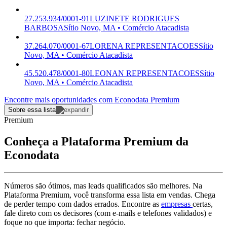
27.253.934/0001-91
LUZINETE RODRIGUES
BARBOSA
Sítio Novo, MA • Comércio Atacadista
37.264.070/0001-67
LORENA REPRESENTACOES
Sítio
Novo, MA • Comércio Atacadista
45.520.478/0001-80
LEONAN REPRESENTACOES
Sítio
Novo, MA • Comércio Atacadista
Encontre mais oportunidades com Econodata Premium
Sobre essa lista
Premium
Conheça a Plataforma Premium da
Econodata
Números são ótimos, mas leads qualificados são melhores. Na
Plataforma Premium, você transforma essa lista em vendas. Chega
de perder tempo com dados errados. Encontre as
empresas
certas,
fale direto com os decisores (com e-mails e telefones validados) e
foque no que importa: fechar negócio.