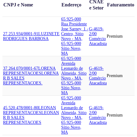
CNAE
CNPJ e Nome
Endereço
Faturamento
e Setor
65.925-000
Rua Presidente
Jose Sarney, 1 -
G-4619-
27.253.934/0001-91
LUZINETE
Centro, Sitio
2/00
Premium
RODRIGUES BARBOSA
Novo - MA,
Comércio
65.925-000
Atacadista
Sítio Novo,
MA
65.925-000
Avenida
37.264.070/0001-67
LORENA
Leonardo de
G-4619-
REPRESENTACOES
LORENA
Almeida, Sitio
2/00
Premium
R B SALES
Novo - MA,
Comércio
REPRESENTACOES.
65.925-000
Atacadista
Sítio Novo,
MA
65.925-000
Avenida
45.520.478/0001-80
LEONAN
Leonardo de
G-4619-
REPRESENTACOES
LEONAN
Almeida, Sitio
2/00
Premium
R B SALES
Novo - MA,
Comércio
REPRESENTACOES
65.925-000
Atacadista
Sítio Novo,
MA