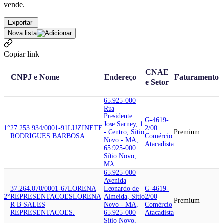
vende.
Exportar
Nova lista
Copiar link
CNAE
CNPJ e Nome
Endereço
Faturamento
e Setor
65.925-000
Rua
Presidente
G-4619-
Jose Sarney, 1
1°
27.253.934/0001-91
LUZINETE
2/00
- Centro, Sitio
Premium
RODRIGUES BARBOSA
Comércio
Novo - MA,
Atacadista
65.925-000
Sítio Novo,
MA
65.925-000
Avenida
37.264.070/0001-67
LORENA
Leonardo de
G-4619-
2°
REPRESENTACOES
LORENA
Almeida, Sitio
2/00
Premium
R B SALES
Novo - MA,
Comércio
REPRESENTACOES.
65.925-000
Atacadista
Sítio Novo,