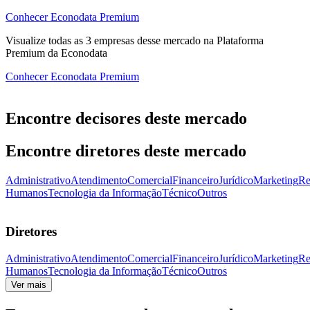
Conhecer Econodata Premium
Visualize todas as
3
empresas
desse mercado na Plataforma
Premium da Econodata
Conhecer Econodata Premium
Encontre decisores deste mercado
Encontre diretores deste mercado
Administrativo
Atendimento
Comercial
Financeiro
Jurídico
Marketing
Re
Humanos
Tecnologia da Informação
Técnico
Outros
Diretores
Administrativo
Atendimento
Comercial
Financeiro
Jurídico
Marketing
Re
Humanos
Tecnologia da Informação
Técnico
Outros
Ver mais