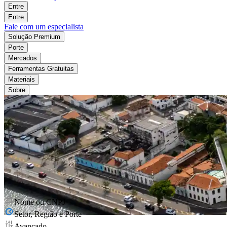
Entre
Entre
Fale com um especialista
Solução Premium
Porte
Mercados
Ferramentas Gratuitas
Materiais
Sobre
Nome ou CNPJ
Setor, Região e Porte
Avançado