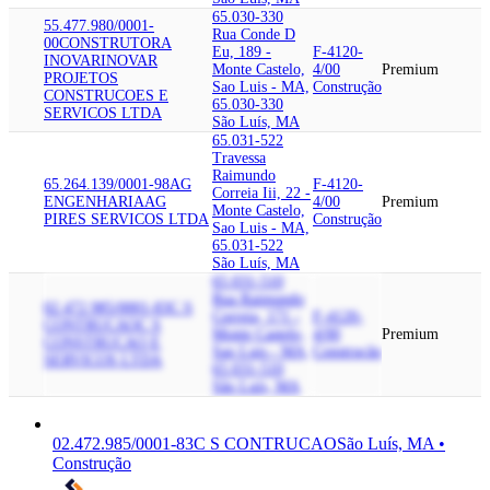
65.030-330
55.477.980/0001-
Rua Conde D
00
CONSTRUTORA
Eu, 189 -
F-4120-
INOVAR
INOVAR
Monte Castelo,
4/00
Premium
PROJETOS
Sao Luis - MA,
Construção
CONSTRUCOES E
65.030-330
SERVICOS LTDA
São Luís, MA
65.031-522
Travessa
Raimundo
65.264.139/0001-98
AG
F-4120-
Correia Iii, 22 -
ENGENHARIA
AG
4/00
Premium
Monte Castelo,
PIRES SERVICOS LTDA
Construção
Sao Luis - MA,
65.031-522
São Luís, MA
65.031-510
Rua Raimundo
02.472.985/0001-83
C S
Correia, 171 -
F-4120-
CONTRUCAO
C S
Monte Castelo,
4/00
Premium
CONSTRUCAO E
Sao Luis - MA,
Construção
SERVICOS LTDA
65.031-510
São Luís, MA
02.472.985/0001-83
C S CONTRUCAO
São Luís, MA •
Construção