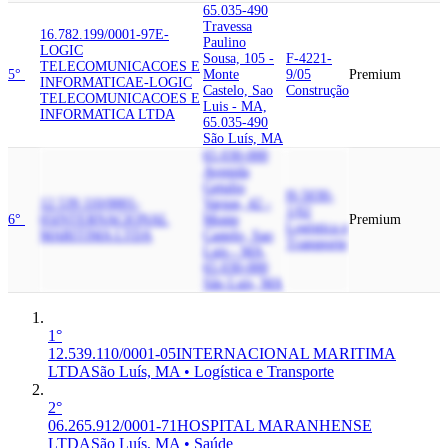
65.035-490
Travessa
16.782.199/0001-97
E-
Paulino
LOGIC
Sousa, 105 -
F-4221-
TELECOMUNICACOES E
5°
Monte
9/05
Premium
INFORMATICA
E-LOGIC
Castelo, Sao
Construção
TELECOMUNICACOES E
Luis - MA,
INFORMATICA LTDA
65.035-490
São Luís, MA
65.030-000
Avenida
Getulio
H-5030-
12.539.110/0001-
Vargas, 42 -
1/02
6°
05
INTERNACIONAL
Monte
Premium
Logística e
MARITIMA LTDA
Castelo, Sao
Transporte
Luis - MA,
65.030-000
São Luís, MA
1°
12.539.110/0001-05
INTERNACIONAL MARITIMA
LTDA
São Luís, MA • Logística e Transporte
2°
06.265.912/0001-71
HOSPITAL MARANHENSE
LTDA
São Luís, MA • Saúde