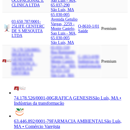
OCUPACIONAL E
Sao Luis - MA,
CLINICA LTDA
65.037-290
São Luís, MA
65.030-005
Avenida Getulio
03.650.787/0001-
Vargas, 2259 -
25
LIFE CENTER
C
Q-8610-1/01
Monte Castelo,
Premium
DE S MESQUITA
Saúde
Sao Luis - MA,
LTDA
65.030-005
São Luís, MA
65.031-510
74.178.526/0001-
Rua Raimundo
00
GRAFICA
Correia, 61 -
C-1813-0/99
GENESIS
M.
Monte Castelo,
Indústrias da
Premium
MENDONCA -
Sao Luis - MA,
transformação
GRAFICA E
65.031-510
EDITORA
São Luís, MA
74.178.526/0001-00
GRAFICA GENESIS
São Luís, MA •
Indústrias da transformação
63.446.892/0001-79
FARMACIA AMBIENTAL
São Luís,
MA • Comércio Varejista