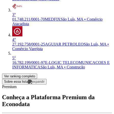
3°
01.748.211/0001-70
MEDFIX
São Luís, MA • Comércio
Atacadista
4°
27.192.758/0001-25
AGUIAR PETROLEO
São Luís, MA •
Comércio Varejista
5°
16.782.199/0001-97
E-LOGIC TELECOMUNICACOES E
INFORMATICA
São Luís, MA • Construção
Ver ranking completo
Sobre essa lista
Premium
Conheça a Plataforma Premium da
Econodata