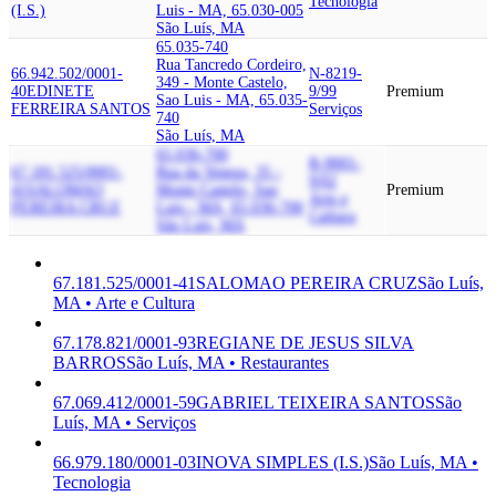
Tecnologia
(I.S.)
Luis - MA, 65.030-005
São Luís, MA
65.035-740
Rua Tancredo Cordeiro,
66.942.502/0001-
N-8219-
349 - Monte Castelo,
40
EDINETE
9/99
Premium
Sao Luis - MA, 65.035-
FERREIRA SANTOS
Serviços
740
São Luís, MA
65.036-700
R-9001-
67.181.525/0001-
Rua da Veneza, 35 -
9/02
41
SALOMAO
Monte Castelo, Sao
Premium
Arte e
PEREIRA CRUZ
Luis - MA, 65.036-700
Cultura
São Luís, MA
67.181.525/0001-41
SALOMAO PEREIRA CRUZ
São Luís,
MA • Arte e Cultura
67.178.821/0001-93
REGIANE DE JESUS SILVA
BARROS
São Luís, MA • Restaurantes
67.069.412/0001-59
GABRIEL TEIXEIRA SANTOS
São
Luís, MA • Serviços
66.979.180/0001-03
INOVA SIMPLES (I.S.)
São Luís, MA •
Tecnologia