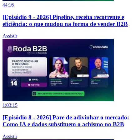
44:16
[Episódio 9 - 2026] Pipeline, receita recorrente e
eficiência: o que mudou na forma de vender B2B
Assistir
1:03:15
[Episódio 8 - 2026] Pare de adivinhar o mercado:
Como IA e dados substituem o achismo no B2B
Assistir