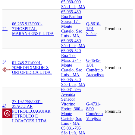
65.030-000
São Luís, MA
65.035-480
Rua Paulino
Sousa, 17 -
06.265.912/0001-
Q-8610-
Monte
2°
71
HOSPITAL
1/01
Premium
Castelo, Sao
MARANHENSE LTDA
Saúde
Luis - MA,
65.035-480
São Luís, MA
65.035-520
Rua 1 de
Maio, 274 -
G-4645-
3°
01.748.211/0001-
Monte
1/01
70
MEDFIX
MEDFIX
Premium
Castelo, Sao
Comércio
ORTOPEDICA LTDA.
Luis - MA,
Atacadista
65.035-520
São Luís, MA
65.031-795
Avenida
Senador
27.192.758/0001-
Vitorino
G-4731-
4°
25
AGUIAR
Freire, 300 -
8/00
PETROLEO
AGUIAR
Premium
Monte
Comércio
PETROLEO E
Castelo, Sao
Varejista
LOCACOES LTDA
Luis - MA,
65.031-795
São Luís, MA