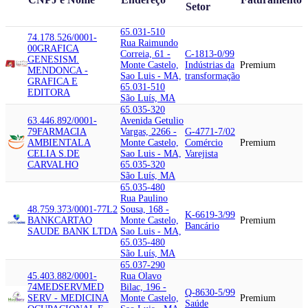
Setor
65.031-510
74.178.526/0001-
Rua Raimundo
00
GRAFICA
Correia, 61 -
C-1813-0/99
GENESIS
M.
Monte Castelo,
Indústrias da
Premium
MENDONCA -
Sao Luis - MA,
transformação
GRAFICA E
65.031-510
EDITORA
São Luís, MA
65.035-320
63.446.892/0001-
Avenida Getulio
79
FARMACIA
Vargas, 2266 -
G-4771-7/02
AMBIENTAL
A
Monte Castelo,
Comércio
Premium
CELIA S.DE
Sao Luis - MA,
Varejista
CARVALHO
65.035-320
São Luís, MA
65.035-480
Rua Paulino
48.759.373/0001-77
L2
Sousa, 168 -
K-6619-3/99
BANK
CARTAO
Monte Castelo,
Premium
Bancário
SAUDE BANK LTDA
Sao Luis - MA,
65.035-480
São Luís, MA
65.037-290
45.403.882/0001-
Rua Olavo
74
MEDSERV
MED
Bilac, 196 -
Q-8630-5/99
SERV - MEDICINA
Monte Castelo,
Premium
Saúde