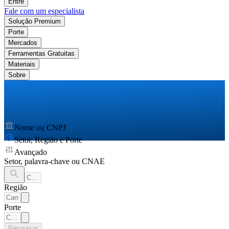
Entre
Fale com um especialista
Solução Premium
Porte
Mercados
Ferramentas Gratuitas
Materiais
Sobre
Nome ou CNPJ
Setor, Região e Porte
Avançado
Setor, palavra-chave ou CNAE
Região
Porte
Pesquisar