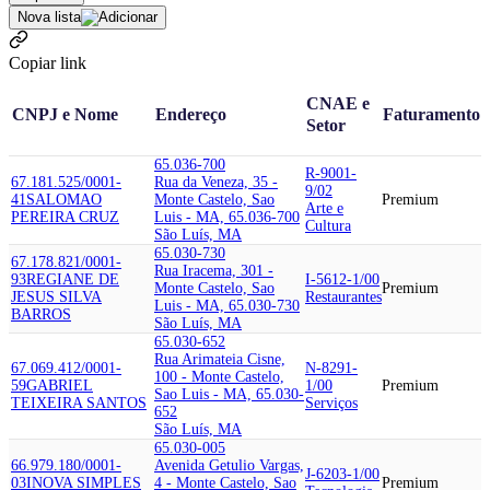
Nova lista
Copiar link
CNAE e
CNPJ e Nome
Endereço
Faturamento
Setor
65.036-700
R-9001-
67.181.525/0001-
Rua da Veneza, 35 -
9/02
41
SALOMAO
Monte Castelo, Sao
Premium
Arte e
PEREIRA CRUZ
Luis - MA, 65.036-700
Cultura
São Luís, MA
65.030-730
67.178.821/0001-
Rua Iracema, 301 -
93
REGIANE DE
I-5612-1/00
Monte Castelo, Sao
Premium
JESUS SILVA
Restaurantes
Luis - MA, 65.030-730
BARROS
São Luís, MA
65.030-652
Rua Arimateia Cisne,
67.069.412/0001-
N-8291-
100 - Monte Castelo,
59
GABRIEL
1/00
Premium
Sao Luis - MA, 65.030-
TEIXEIRA SANTOS
Serviços
652
São Luís, MA
65.030-005
66.979.180/0001-
Avenida Getulio Vargas,
J-6203-1/00
03
INOVA SIMPLES
4 - Monte Castelo, Sao
Premium