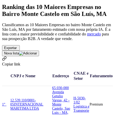
Ranking das 10 Maiores Empresas no
Bairro Monte Castelo em São Luís, MA
Classificamos as 10 Maiores Empresas no bairro Monte Castelo em
São Luís, MA por faturamento estimado com nossa própria IA. É a
lista com a maior previsibilidade e confiabilidade
do
mercado
para
sua prospecção B2B. A verdade que vende.
Exportar
Nova lista
Copiar link
CNAE e
CNPJ e Nome
Endereço
Faturamento
Setor
65.030-000
Avenida
Getulio
H-5030-
12.539.110/0001-
Vargas, 42 -
1/02
1°
05
INTERNACIONAL
Monte
Premium
Logística e
MARITIMA LTDA
Castelo, Sao
Transporte
Luis - MA,