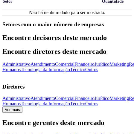
Setor
Quantidade
Não há nenhum dado para ser mostrado.
Setores com o maior número de empresas
Encontre decisores deste mercado
Encontre diretores deste mercado
Administrativo
Atendimento
Comercial
Financeiro
Jurídico
Marketing
Re
Humanos
Tecnologia da Informação
Técnico
Outros
Diretores
Administrativo
Atendimento
Comercial
Financeiro
Jurídico
Marketing
Re
Humanos
Tecnologia da Informação
Técnico
Outros
Ver mais
Encontre gerentes deste mercado