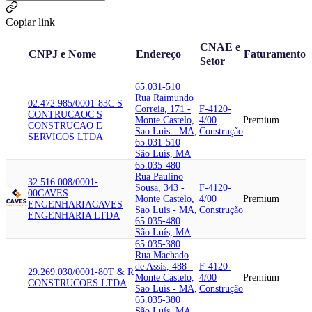
Copiar link
CNAE e
CNPJ e Nome
Endereço
Faturamento
Setor
65.031-510
Rua Raimundo
02.472.985/0001-83
C S
Correia, 171 -
F-4120-
CONTRUCAO
C S
Monte Castelo,
4/00
Premium
CONSTRUCAO E
Sao Luis - MA,
Construção
SERVICOS LTDA
65.031-510
São Luís, MA
65.035-480
Rua Paulino
32.516.008/0001-
Sousa, 343 -
F-4120-
00
CAVES
Monte Castelo,
4/00
Premium
ENGENHARIA
CAVES
Sao Luis - MA,
Construção
ENGENHARIA LTDA
65.035-480
São Luís, MA
65.035-380
Rua Machado
de Assis, 488 -
F-4120-
29.269.030/0001-80
T & R
Monte Castelo,
4/00
Premium
CONSTRUCOES LTDA
Sao Luis - MA,
Construção
65.035-380
São Luís, MA