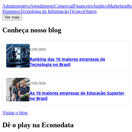
Administrativo
Atendimento
Comercial
Financeiro
Jurídico
Marketing
Re
Humanos
Tecnologia da Informação
Técnico
Outros
Ver mais
Conheça nosso blog
12/01/2026
Ranking das 10 maiores empresas de
Tecnologia no Brasil
21/01/2026
As 10 maiores empresas de Educação Superior
no Brasil
Visitar o blog
Dê o play na Econodata