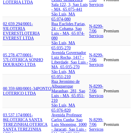
LOTERIA LTDA
Sala 122, 3, Sao Luis
Serviços
- MA, 65.075-441
São Luís, MA
65.074-080
02.659.294/0001-
Rua Euclides Farias,
N-8299-
93
LOTERIA
24 - Cohama, Sao
7/06
Premium
EVEREST
LOTERIA
Luis - MA, 65.074-
Serviços
EVEREST LTDA
080
São Luís, MA
65.035-270
Avenida Governador
05.278.477/0001-
N-8299-
Luiz Rocha, 1417 -
57
LOTERICA SONHO
7/06
Premium
Liberdade, Sao Luis -
DOURADO LTDA
Serviços
MA, 65.035-270
São Luís, MA
65.051-210
Rua Jeronimo de
Albuquerque
N-8299-
00.359.680/0001-34
PONTO
Maranhao, 281, Sao
7/06
Premium
LOTERICO LTDA
Luis - MA, 65.051-
Serviços
210
São Luís, MA
65.076-820
03.537.174/0001-
Avenida Professor
86
LOTERICA SANTA
Carlos Cunha; Sao
N-8299-
TEREZINHA
LOTERICA
Luis Shopping, 1000
7/06
Premium
SANTA TEREZINHA
- Jaracati, Sao Luis -
Serviços