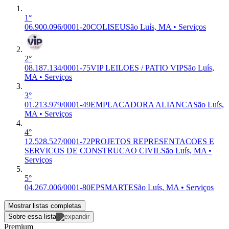
1°
06.900.096/0001-20
COLISEU
São Luís, MA • Serviços
2°
08.187.134/0001-75
VIP LEILOES / PATIO VIP
São Luís,
MA • Serviços
3°
01.213.979/0001-49
EMPLACADORA ALIANCA
São Luís,
MA • Serviços
4°
12.528.527/0001-72
PROJETOS REPRESENTACOES E
SERVICOS DE CONSTRUCAO CIVIL
São Luís, MA •
Serviços
5°
04.267.006/0001-80
EPSMARTE
São Luís, MA • Serviços
Mostrar listas completas
Sobre essa lista
Premium