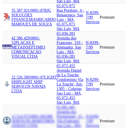
São Luís, MA
65.075-971
35.587.921/0001-87
RJG
Rua Perdizes, 4 -
N-8299-
SOLUCOES
Renascenca, Sao
7/99
Premium
FINANCEIRAS
RICARDO
Luis - MA,
Serviços
MARQUES DE SOUZA
65.075-971
São Luís, MA
65.036-281
42.586.429/0001-
Avenida dos
52
PLACAS E
Franceses, 319 -
N-8299-
METAIS
SEPTIMIO
Alemanha, Sao
7/99
Premium
COMUNICACAO
Luis - MA,
Serviços
VISUAL LTDA
65.036-281
São Luís, MA
65.072-455
Avenida Daniel
de La Touche,
22.526.589/0001-07
LIGHT
Condominio Via
N-8299-
SHIP
LIGHT SHIP
La Touche, Apt.
7/99
Premium
SERVICOS NAVAIS
1305 - Cohajap,
Serviços
LTDA
Sao Luis - MA,
65.072-455
São Luís, MA
65.081-401
Avenida dos
12.514.972/0001-83
GMS
Portugueses, 31 -
N-8299-
SERVICOS MARITIMOS
Vila Embratel,
7/99
Premium
GERAIS LTDA
Sao Luis - MA,
Serviços