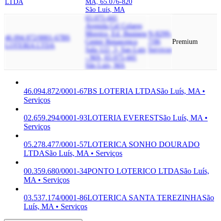
LTDA
MA, 65.076-820
São Luís, MA
65.075-441
Avenida Cel Colares
Moreira, Ed. Business
N-8299-
46.094.872/0001-67
BS
Center Renascenca
7/06
Premium
LOTERIA LTDA
Sala 122, 3, Sao Luis
Serviços
- MA, 65.075-441
São Luís, MA
46.094.872/0001-67
BS LOTERIA LTDA
São Luís, MA •
Serviços
02.659.294/0001-93
LOTERIA EVEREST
São Luís, MA •
Serviços
05.278.477/0001-57
LOTERICA SONHO DOURADO
LTDA
São Luís, MA • Serviços
00.359.680/0001-34
PONTO LOTERICO LTDA
São Luís,
MA • Serviços
03.537.174/0001-86
LOTERICA SANTA TEREZINHA
São
Luís, MA • Serviços