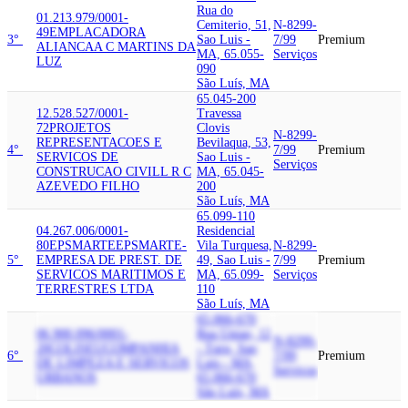
Rua do
01.213.979/0001-
Cemiterio, 51,
N-8299-
49
EMPLACADORA
3°
Sao Luis -
7/99
Premium
ALIANCA
A C MARTINS DA
MA, 65.055-
Serviços
LUZ
090
São Luís, MA
65.045-200
12.528.527/0001-
Travessa
72
PROJETOS
Clovis
N-8299-
REPRESENTACOES E
Bevilaqua, 53,
4°
7/99
Premium
SERVICOS DE
Sao Luis -
Serviços
CONSTRUCAO CIVIL
L R C
MA, 65.045-
AZEVEDO FILHO
200
São Luís, MA
65.099-110
04.267.006/0001-
Residencial
80
EPSMARTE
EPSMARTE-
Vila Turquesa,
N-8299-
5°
EMPRESA DE PREST. DE
49, Sao Luis -
7/99
Premium
SERVICOS MARITIMOS E
MA, 65.099-
Serviços
TERRESTRES LTDA
110
São Luís, MA
65.066-670
06.900.096/0001-
Rua Uniao, 12
N-8299-
20
COLISEU
COMPANHIA
- Turu, Sao
6°
7/99
Premium
DE LIMPEZA E SERVICOS
Luis - MA,
Serviços
URBANOS
65.066-670
São Luís, MA