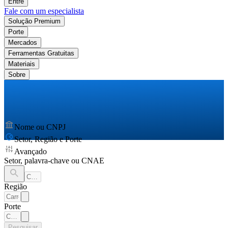
Entre
Fale com um especialista
Solução Premium
Porte
Mercados
Ferramentas Gratuitas
Materiais
Sobre
Nome ou CNPJ
Setor, Região e Porte
Avançado
Setor, palavra-chave ou CNAE
Região
Porte
Pesquisar