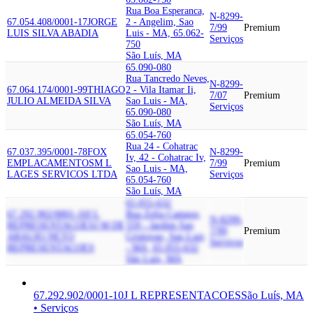
Rua Boa Esperanca,
N-8299-
67.054.408/0001-17
JORGE
2 - Angelim, Sao
7/99
Premium
LUIS SILVA ABADIA
Luis - MA, 65.062-
Serviços
750
São Luís, MA
65.090-080
Rua Tancredo Neves,
N-8299-
67.064.174/0001-99
THIAGO
2 - Vila Itamar Ii,
7/07
Premium
JULIO ALMEIDA SILVA
Sao Luis - MA,
Serviços
65.090-080
São Luís, MA
65.054-760
Rua 24 - Cohatrac
67.037.395/0001-78
FOX
N-8299-
Iv, 42 - Cohatrac Iv,
EMPLACAMENTOS
M L
7/99
Premium
Sao Luis - MA,
LAGES SERVICOS LTDA
Serviços
65.054-760
São Luís, MA
65.055-632
67.292.902/0001-10
J L
Rua Zelia Campos,
N-8299-
REPRESENTACOES
J M DE
559 - Jardim Sao
7/99
Premium
ARAUJO NETO
Cristovao, Sao Luis
Serviços
REPRESENTACOES
- MA, 65.055-632
São Luís, MA
67.292.902/0001-10
J L REPRESENTACOES
São Luís, MA
• Serviços