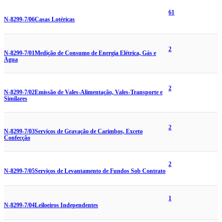
61
N-8299-7/06
Casas Lotéricas
2
N-8299-7/01
Medição de Consumo de Energia Elétrica, Gás e
Água
2
N-8299-7/02
Emissão de Vales-Alimentação, Vales-Transporte e
Similares
2
N-8299-7/03
Serviços de Gravação de Carimbos, Exceto
Confecção
2
N-8299-7/05
Serviços de Levantamento de Fundos Sob Contrato
1
N-8299-7/04
Leiloeiros Independentes