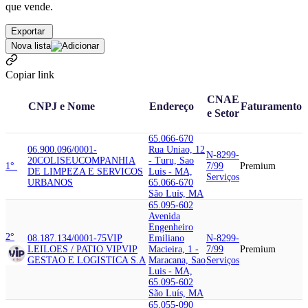
que vende.
Exportar
Nova lista
Copiar link
CNAE
CNPJ e Nome
Endereço
Faturamento
e Setor
65.066-670
06.900.096/0001-
Rua Uniao, 12
N-8299-
20
COLISEU
COMPANHIA
- Turu, Sao
1°
7/99
Premium
DE LIMPEZA E SERVICOS
Luis - MA,
Serviços
URBANOS
65.066-670
São Luís, MA
65.095-602
Avenida
Engenheiro
2°
08.187.134/0001-75
VIP
Emiliano
N-8299-
LEILOES / PATIO VIP
VIP
Macieira, 1 -
7/99
Premium
GESTAO E LOGISTICA S.A
Maracana, Sao
Serviços
Luis - MA,
65.095-602
São Luís, MA
65.055-090