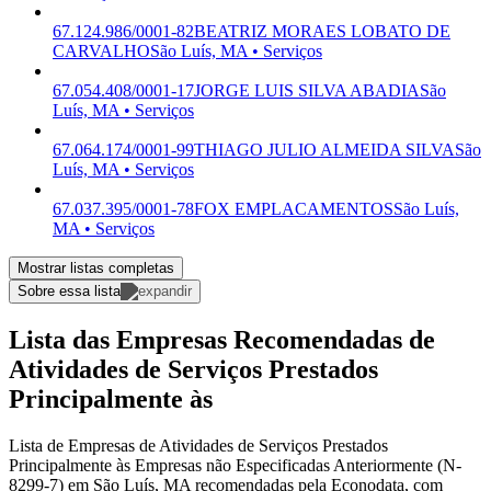
67.124.986/0001-82
BEATRIZ MORAES LOBATO DE
CARVALHO
São Luís, MA • Serviços
67.054.408/0001-17
JORGE LUIS SILVA ABADIA
São
Luís, MA • Serviços
67.064.174/0001-99
THIAGO JULIO ALMEIDA SILVA
São
Luís, MA • Serviços
67.037.395/0001-78
FOX EMPLACAMENTOS
São Luís,
MA • Serviços
Mostrar listas completas
Sobre essa lista
Lista das Empresas Recomendadas de
Atividades de Serviços Prestados
Principalmente às
Lista de Empresas de Atividades de Serviços Prestados
Principalmente às Empresas não Especificadas Anteriormente (N-
8299-7) em São Luís, MA recomendadas pela Econodata, com