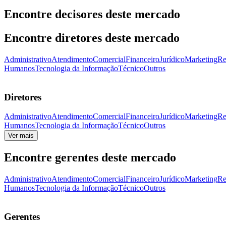
Encontre decisores deste mercado
Encontre diretores deste mercado
Administrativo
Atendimento
Comercial
Financeiro
Jurídico
Marketing
Re
Humanos
Tecnologia da Informação
Técnico
Outros
Diretores
Administrativo
Atendimento
Comercial
Financeiro
Jurídico
Marketing
Re
Humanos
Tecnologia da Informação
Técnico
Outros
Ver mais
Encontre gerentes deste mercado
Administrativo
Atendimento
Comercial
Financeiro
Jurídico
Marketing
Re
Humanos
Tecnologia da Informação
Técnico
Outros
Gerentes