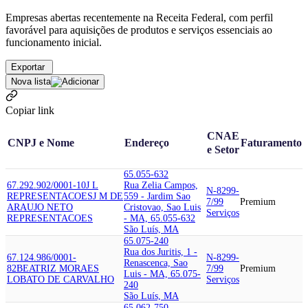
Empresas abertas recentemente na Receita Federal, com perfil
favorável para aquisições de produtos e serviços essenciais ao
funcionamento inicial.
Exportar
Nova lista
Copiar link
CNAE
CNPJ e Nome
Endereço
Faturamento
e Setor
65.055-632
67.292.902/0001-10
J L
Rua Zelia Campos,
N-8299-
REPRESENTACOES
J M DE
559 - Jardim Sao
7/99
Premium
ARAUJO NETO
Cristovao, Sao Luis
Serviços
REPRESENTACOES
- MA, 65.055-632
São Luís, MA
65.075-240
Rua dos Juritis, 1 -
67.124.986/0001-
N-8299-
Renascenca, Sao
82
BEATRIZ MORAES
7/99
Premium
Luis - MA, 65.075-
LOBATO DE CARVALHO
Serviços
240
São Luís, MA
65.062-750