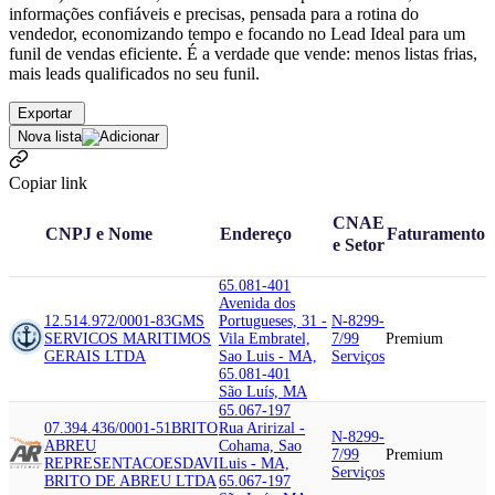
informações confiáveis e precisas, pensada para a rotina do
vendedor, economizando tempo e focando no Lead Ideal para um
funil de vendas eficiente. É a verdade que vende: menos listas frias,
mais leads qualificados no seu funil.
Exportar
Nova lista
Copiar link
CNAE
CNPJ e Nome
Endereço
Faturamento
e Setor
65.081-401
Avenida dos
12.514.972/0001-83
GMS
Portugueses, 31 -
N-8299-
SERVICOS MARITIMOS
Vila Embratel,
7/99
Premium
GERAIS LTDA
Sao Luis - MA,
Serviços
65.081-401
São Luís, MA
65.067-197
07.394.436/0001-51
BRITO
Rua Aririzal -
N-8299-
ABREU
Cohama, Sao
7/99
Premium
REPRESENTACOES
DAVI
Luis - MA,
Serviços
BRITO DE ABREU LTDA
65.067-197