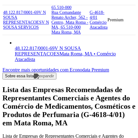
65.510-000
48.122.817/0001-69
V N
Rua Comandante
G-4618-
SOUSA
Renato Archer, 562 -
4/01
Premium
REPRESENTACOES
V N
Centro, Mata Roma -
Comércio
SOUSA SERVICOS
MA, 65.510-000
Atacadista
Mata Roma, MA
48.122.817/0001-69
V N SOUSA
REPRESENTACOES
Mata Roma, MA • Comércio
Atacadista
Encontre mais oportunidades com Econodata Premium
Sobre essa lista
Lista das Empresas Recomendadas de
Representantes Comerciais e Agentes do
Comércio de Medicamentos, Cosméticos e
Produtos de Perfumaria (G-4618-4/01)
em Mata Roma, MA
Lista de Empresas de Representantes Comerciais e Agentes do