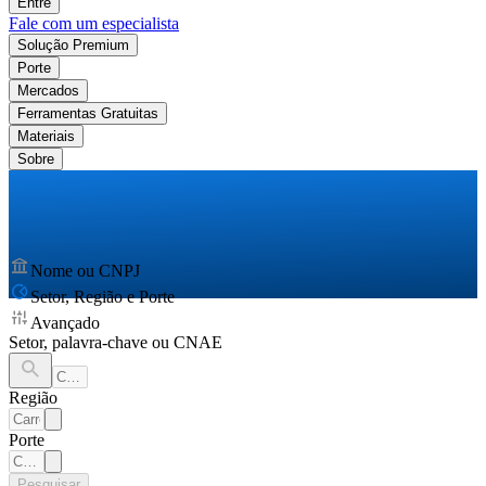
Entre
Fale com um especialista
Solução Premium
Porte
Mercados
Ferramentas Gratuitas
Materiais
Sobre
Nome ou CNPJ
Setor, Região e Porte
Avançado
Setor, palavra-chave ou CNAE
Região
Porte
Pesquisar