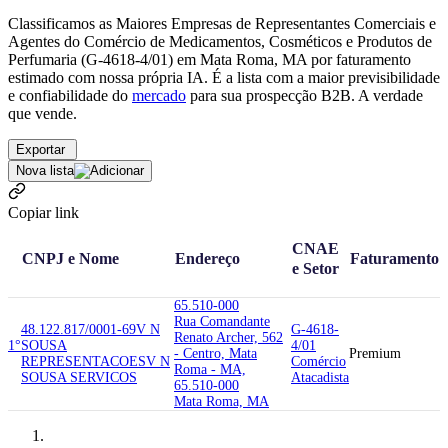
Classificamos as Maiores Empresas de Representantes Comerciais e
Agentes do Comércio de Medicamentos, Cosméticos e Produtos de
Perfumaria (G-4618-4/01) em Mata Roma, MA por faturamento
estimado com nossa própria IA. É a lista com a maior previsibilidade
e confiabilidade
do
mercado
para sua prospecção B2B. A verdade
que vende.
Exportar
Nova lista
Copiar link
CNAE
CNPJ e Nome
Endereço
Faturamento
e Setor
65.510-000
Rua Comandante
48.122.817/0001-69
V N
G-4618-
Renato Archer, 562
1°
SOUSA
4/01
- Centro, Mata
Premium
REPRESENTACOES
V N
Comércio
Roma - MA,
SOUSA SERVICOS
Atacadista
65.510-000
Mata Roma, MA