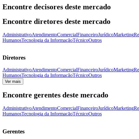
Encontre decisores deste mercado
Encontre diretores deste mercado
Administrativo
Atendimento
Comercial
Financeiro
Jurídico
Marketing
Re
Humanos
Tecnologia da Informação
Técnico
Outros
Diretores
Administrativo
Atendimento
Comercial
Financeiro
Jurídico
Marketing
Re
Humanos
Tecnologia da Informação
Técnico
Outros
Ver mais
Encontre gerentes deste mercado
Administrativo
Atendimento
Comercial
Financeiro
Jurídico
Marketing
Re
Humanos
Tecnologia da Informação
Técnico
Outros
Gerentes