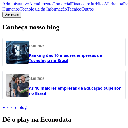
Administrativo
Atendimento
Comercial
Financeiro
Jurídico
Marketing
Re
Humanos
Tecnologia da Informação
Técnico
Outros
Ver mais
Conheça nosso blog
12/01/2026
Ranking das 10 maiores empresas de
Tecnologia no Brasil
21/01/2026
As 10 maiores empresas de Educação Superior
no Brasil
Visitar o blog
Dê o play na Econodata