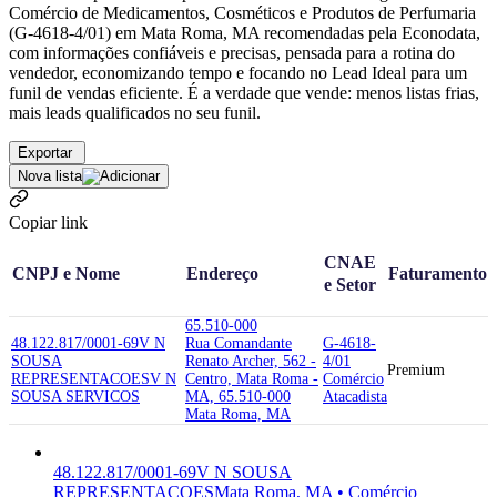
Comércio de Medicamentos, Cosméticos e Produtos de Perfumaria
(G-4618-4/01) em Mata Roma, MA recomendadas pela Econodata,
com informações confiáveis e precisas, pensada para a rotina do
vendedor, economizando tempo e focando no Lead Ideal para um
funil de vendas eficiente. É a verdade que vende: menos listas frias,
mais leads qualificados no seu funil.
Exportar
Nova lista
Copiar link
CNAE
CNPJ e Nome
Endereço
Faturamento
e Setor
65.510-000
48.122.817/0001-69
V N
Rua Comandante
G-4618-
SOUSA
Renato Archer, 562 -
4/01
Premium
REPRESENTACOES
V N
Centro, Mata Roma -
Comércio
SOUSA SERVICOS
MA, 65.510-000
Atacadista
Mata Roma, MA
48.122.817/0001-69
V N SOUSA
REPRESENTACOES
Mata Roma, MA • Comércio