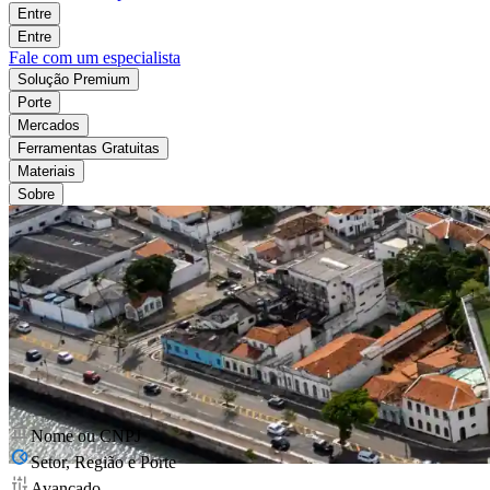
Entre
Entre
Fale com um especialista
Solução Premium
Porte
Mercados
Ferramentas Gratuitas
Materiais
Sobre
Nome ou CNPJ
Setor, Região e Porte
Avançado