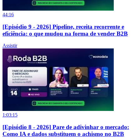
44:16
[Episódio 9 - 2026] Pipeline, receita recorrente e
eficiência: o que mudou na forma de vender B2B
Assistir
1:03:15
[Episódio 8 - 2026] Pare de adivinhar o mercado:
Como IA e dados substituem o achismo no B2B