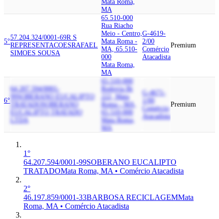
Mata Roma,
MA
65.510-000
Rua Riacho
Meio - Centro,
G-4619-
57.204.324/0001-69
R S
5°
Mata Roma -
2/00
REPRESENTACOES
RAFAEL
Premium
MA, 65.510-
Comércio
SIMOES SOUSA
000
Atacadista
Mata Roma,
MA
65.510-000
64.207.594/0001-
Rodovia Br
G-4671-
99
SOBERANO EUCALIPTO
222, Mata
6°
1/00
TRATADO
SOBERANO
Roma - MA,
Premium
Comércio
EUCALIPTO TRATADO
65.510-000
Atacadista
LTDA
Mata Roma,
MA
1°
64.207.594/0001-99
SOBERANO EUCALIPTO
TRATADO
Mata Roma, MA • Comércio Atacadista
2°
46.197.859/0001-33
BARBOSA RECICLAGEM
Mata
Roma, MA • Comércio Atacadista