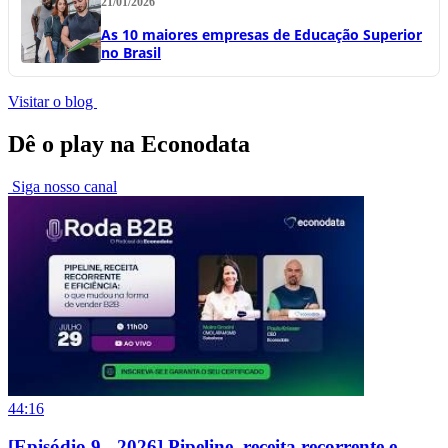
21/01/2026
As 10 maiores empresas de Educação Superior
no Brasil
Visitar o blog
Dê o play na Econodata
Siga nosso canal
44:16
[Episódio 9 - 2026] Pipeline, receita recorrente e