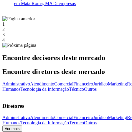
em Mata Roma, MA
15 empresas
1
2
3
4
Encontre decisores deste mercado
Encontre diretores deste mercado
Administrativo
Atendimento
Comercial
Financeiro
Jurídico
Marketing
Re
Humanos
Tecnologia da Informação
Técnico
Outros
Diretores
Administrativo
Atendimento
Comercial
Financeiro
Jurídico
Marketing
Re
Humanos
Tecnologia da Informação
Técnico
Outros
Ver mais