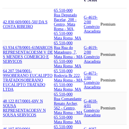
65.510-000
Rua Deputado
G-4619-
Bacelar, 208 -
42.830.669/0001-50
J DA S
2/00
Centro, Mata
Premium
COSTA RIBEIRO
Comércio
Roma - MA,
Atacadista
65.510-000
Mata Roma, MA
65.510-000
63.934.678/0001-61
MARCOS
Rua Rua do
G-4619-
REPRESENTACOES
M V DE
Matadouro, 7,
2/00
Premium
S MENDES COMERCIO E
Mata Roma - MA,
Comércio
SERVICOS
65.510-000
Atacadista
Mata Roma, MA
64.207.594/0001-
65.510-000
G-4671-
99
SOBERANO EUCALIPTO
Rodovia Br 222,
1/00
TRATADO
SOBERANO
Mata Roma - MA,
Premium
Comércio
EUCALIPTO TRATADO
65.510-000
Atacadista
LTDA
Mata Roma, MA
65.510-000
Rua Comandante
48.122.817/0001-69
V N
G-4618-
Renato Archer,
SOUSA
4/01
562 - Centro,
Premium
REPRESENTACOES
V N
Comércio
Mata Roma - MA,
SOUSA SERVICOS
Atacadista
65.510-000
Mata Roma, MA
65.510-000