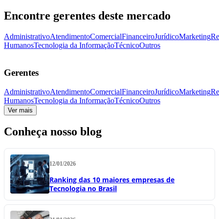
Encontre gerentes deste mercado
Administrativo
Atendimento
Comercial
Financeiro
Jurídico
Marketing
Re
Humanos
Tecnologia da Informação
Técnico
Outros
Gerentes
Administrativo
Atendimento
Comercial
Financeiro
Jurídico
Marketing
Re
Humanos
Tecnologia da Informação
Técnico
Outros
Ver mais
Conheça nosso blog
12/01/2026
Ranking das 10 maiores empresas de
Tecnologia no Brasil