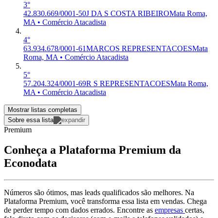
3°
42.830.669/0001-50
J DA S COSTA RIBEIRO
Mata Roma,
MA • Comércio Atacadista
4°
63.934.678/0001-61
MARCOS REPRESENTACOES
Mata
Roma, MA • Comércio Atacadista
5°
57.204.324/0001-69
R S REPRESENTACOES
Mata Roma,
MA • Comércio Atacadista
Mostrar listas completas
Sobre essa lista
Premium
Conheça a Plataforma Premium da
Econodata
Números são ótimos, mas leads qualificados são melhores. Na
Plataforma Premium, você transforma essa lista em vendas. Chega
de perder tempo com dados errados. Encontre as
empresas
certas,