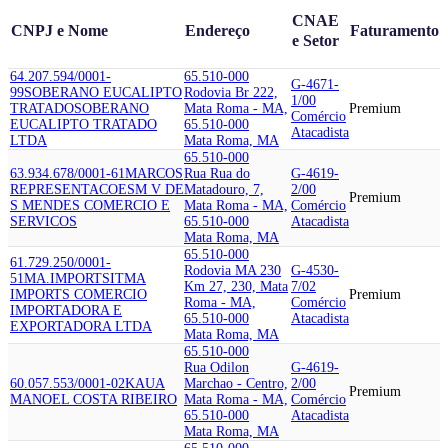
CNAE
CNPJ e Nome
Endereço
Faturamento
e Setor
64.207.594/0001-
65.510-000
G-4671-
99
SOBERANO EUCALIPTO
Rodovia Br 222,
1/00
TRATADO
SOBERANO
Mata Roma - MA,
Premium
Comércio
EUCALIPTO TRATADO
65.510-000
Atacadista
LTDA
Mata Roma, MA
65.510-000
63.934.678/0001-61
MARCOS
Rua Rua do
G-4619-
REPRESENTACOES
M V DE
Matadouro, 7,
2/00
Premium
S MENDES COMERCIO E
Mata Roma - MA,
Comércio
SERVICOS
65.510-000
Atacadista
Mata Roma, MA
65.510-000
61.729.250/0001-
Rodovia MA 230
G-4530-
51
MA.IMPORTSIT
MA
Km 27, 230, Mata
7/02
IMPORTS COMERCIO
Premium
Roma - MA,
Comércio
IMPORTADORA E
65.510-000
Atacadista
EXPORTADORA LTDA
Mata Roma, MA
65.510-000
Rua Odilon
G-4619-
60.057.553/0001-02
KAUA
Marchao - Centro,
2/00
Premium
MANOEL COSTA RIBEIRO
Mata Roma - MA,
Comércio
65.510-000
Atacadista
Mata Roma, MA