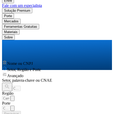
Entre
Fale com um especialista
Solução Premium
Porte
Mercados
Ferramentas Gratuitas
Materiais
Sobre
Nome ou CNPJ
Setor, Região e Porte
Avançado
Setor, palavra-chave ou CNAE
Região
Porte
Pesquisar