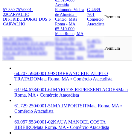
65.510-000
Avenida
57.350.757/0001-
Raimundo Vieira
G-4639-
22
CARVALHO
de Almeida -
7/01
Premium
DISTRIBUIDORA
T DOS S
Centro, Mata
Comércio
CARVALHO
Roma - MA,
Atacadista
65.510-000
Mata Roma, MA
64.207.594/0001-
65.510-000
G-4671-
99
SOBERANO EUCALIPTO
Rodovia Br 222,
1/00
TRATADO
SOBERANO
Mata Roma - MA,
Premium
Comércio
EUCALIPTO TRATADO
65.510-000
Atacadista
LTDA
Mata Roma, MA
64.207.594/0001-99
SOBERANO EUCALIPTO
TRATADO
Mata Roma, MA • Comércio Atacadista
63.934.678/0001-61
MARCOS REPRESENTACOES
Mata
Roma, MA • Comércio Atacadista
61.729.250/0001-51
MA.IMPORTSIT
Mata Roma, MA •
Comércio Atacadista
60.057.553/0001-02
KAUA MANOEL COSTA
RIBEIRO
Mata Roma, MA • Comércio Atacadista