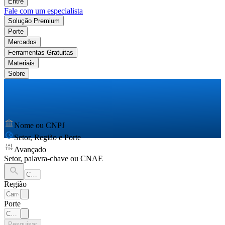
Entre
Fale com um especialista
Solução Premium
Porte
Mercados
Ferramentas Gratuitas
Materiais
Sobre
Nome ou CNPJ
Setor, Região e Porte
Avançado
Setor, palavra-chave ou CNAE
Região
Porte
Pesquisar