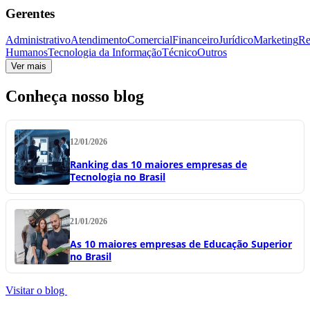
Gerentes
Administrativo
Atendimento
Comercial
Financeiro
Jurídico
Marketing
Re
Humanos
Tecnologia da Informação
Técnico
Outros
Ver mais
Conheça nosso blog
12/01/2026
Ranking das 10 maiores empresas de
Tecnologia no Brasil
21/01/2026
As 10 maiores empresas de Educação Superior
no Brasil
Visitar o blog