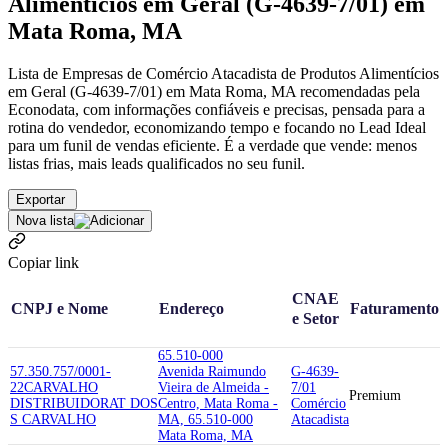
Alimentícios em Geral (G-4639-7/01) em
Mata Roma, MA
Lista de Empresas de Comércio Atacadista de Produtos Alimentícios
em Geral (G-4639-7/01) em Mata Roma, MA recomendadas pela
Econodata, com informações confiáveis e precisas, pensada para a
rotina do vendedor, economizando tempo e focando no Lead Ideal
para um funil de vendas eficiente. É a verdade que vende: menos
listas frias, mais leads qualificados no seu funil.
Exportar
Nova lista
Copiar link
CNAE
CNPJ e Nome
Endereço
Faturamento
e Setor
65.510-000
57.350.757/0001-
Avenida Raimundo
G-4639-
22
CARVALHO
Vieira de Almeida -
7/01
Premium
DISTRIBUIDORA
T DOS
Centro, Mata Roma -
Comércio
S CARVALHO
MA, 65.510-000
Atacadista
Mata Roma, MA