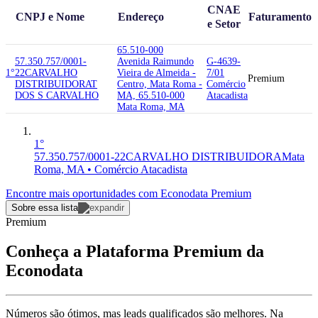
CNAE
CNPJ e Nome
Endereço
Faturamento
e Setor
65.510-000
57.350.757/0001-
Avenida Raimundo
G-4639-
1°
22
CARVALHO
Vieira de Almeida -
7/01
Premium
DISTRIBUIDORA
T
Centro, Mata Roma -
Comércio
DOS S CARVALHO
MA, 65.510-000
Atacadista
Mata Roma, MA
1°
57.350.757/0001-22
CARVALHO DISTRIBUIDORA
Mata
Roma, MA • Comércio Atacadista
Encontre mais oportunidades com Econodata Premium
Sobre essa lista
Premium
Conheça a Plataforma Premium da
Econodata
Números são ótimos, mas leads qualificados são melhores. Na