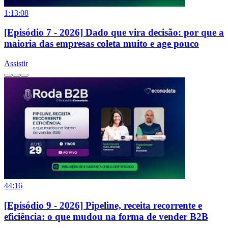
1:13:08
[Episódio 7 - 2026] Dado que vira decisão: por que a
maioria das empresas coleta muito e age pouco
Assistir
44:16
[Episódio 9 - 2026] Pipeline, receita recorrente e
eficiência: o que mudou na forma de vender B2B