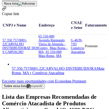
Nova lista
Copiar link
CNAE
CNPJ e Nome
Endereço
Faturamento
e Setor
65.510-000
57.350.757/0001-
Avenida Raimundo
G-4639-
22
CARVALHO
Vieira de Almeida -
7/01
Premium
DISTRIBUIDORA
T DOS
Centro, Mata Roma -
Comércio
S CARVALHO
MA, 65.510-000
Atacadista
Mata Roma, MA
57.350.757/0001-22
CARVALHO DISTRIBUIDORA
Mata
Roma, MA • Comércio Atacadista
Encontre mais oportunidades com Econodata Premium
Sobre essa lista
Lista das Empresas Recomendadas de
Comércio Atacadista de Produtos